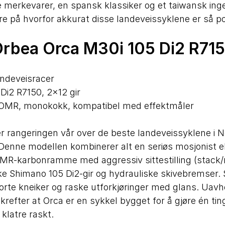
ke merkevarer, en spansk klassiker og et taiwansk ing
e på hvorfor akkurat disse landeveissyklene er så p
 Orbea Orca M30i 105 Di2 R71
andeveisracer
i2 R7150, 2×12 gir
OMR, monokokk, kompatibel med effektmåler
r rangeringen vår over de beste landeveissyklene i N
 Denne modellen kombinerer alt en seriøs mosjonist el
 OMR-karbonramme med aggressiv sittestilling (stack/
ske Shimano 105 Di2-gir og hydrauliske skivebremser.
orte kneiker og raske utforkjøringer med glans. Uavh
krefter at Orca er en sykkel bygget for å gjøre én ti
 klatre raskt.