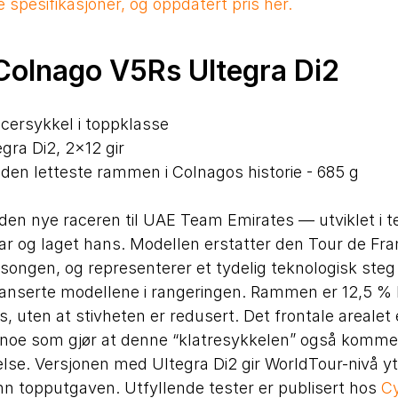
e spesifikasjoner, og oppdatert pris her.
 Colnago V5Rs Ultegra Di2
cersykkel i toppklasse
ra Di2, 2×12 gir
den letteste rammen i Colnagos historie - 685 g
den nye raceren til UAE Team Emirates — utviklet i t
r og laget hans. Modellen erstatter den Tour de Fr
ongen, og representerer et tydelig teknologisk steg 
anserte modellene i rangeringen. Rammen er 12,5 % 
, uten at stivheten er redusert. Det frontale arealet
, noe som gjør at denne “klatresykkelen” også komm
else. Versjonen med Ultegra Di2 gir WorldTour-nivå yt
 enn topputgaven. Utfyllende tester er publisert hos
C