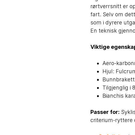
rørtverrsnitt er o
fart. Selv om de
som i dyrere utg
En teknisk gjenn
Viktige egenska
Aero-karbon
Hjul: Fulcru
Bunnbrakett:
Tilgjenglig i
Bianchis kar
Passer for:
Syklis
criterium-ryttere 