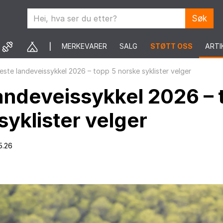
Søk
MERKEVARER
SALG
STØTT OSS
ARTI
este landeveissykkel 2026 – topp 5 norske syklister velger
andeveissykkel 2026 – 
syklister velger
5.26