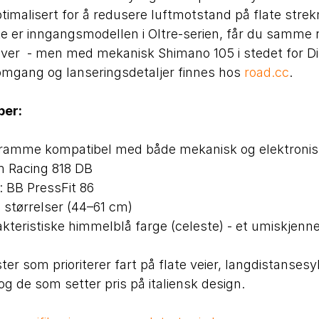
ptimalisert for å redusere luftmotstand på flate strek
tte er inngangsmodellen i Oltre-serien, får du samm
aver - men med mekanisk Shimano 105 i stedet for Di
omgang og lanseringsdetaljer finnes hos
road.cc
.
per:
ramme kompatibel med både mekanisk og elektronisk
m Racing 818 DB
 BB PressFit 86
 8 størrelser (44–61 cm)
akteristiske himmelblå farge (celeste) - et umiskjenn
ter som prioriterer fart på flate veier, langdistansesy
og de som setter pris på italiensk design.