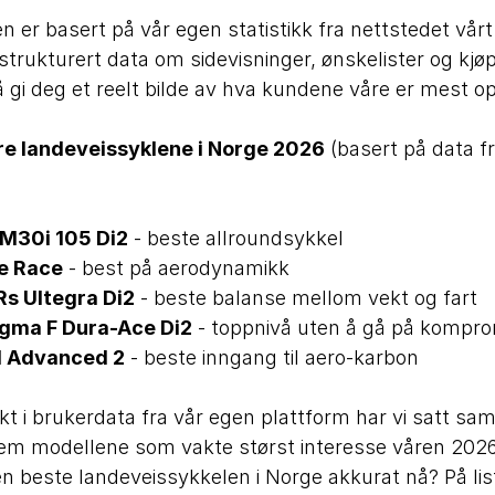
 er basert på vår egen statistikk fra nettstedet vårt
 strukturert data om sidevisninger, ønskelister og kjøp
r å gi deg et reelt bilde av hva kundene våre er mest o
e landeveissyklene i Norge 2026
(basert på data f
M30i 105 Di2
- beste allroundsykkel
re Race
- best på aerodynamikk
s Ultegra Di2
- beste balanse mellom vekt og fart
ogma F Dura-Ace Di2
- toppnivå uten å gå på kompr
l Advanced 2
- beste inngang til aero-karbon
 i brukerdata fra vår egen plattform har vi satt sa
fem modellene som vakte størst interesse våren 2026
n beste landeveissykkelen i Norge akkurat nå? På lis