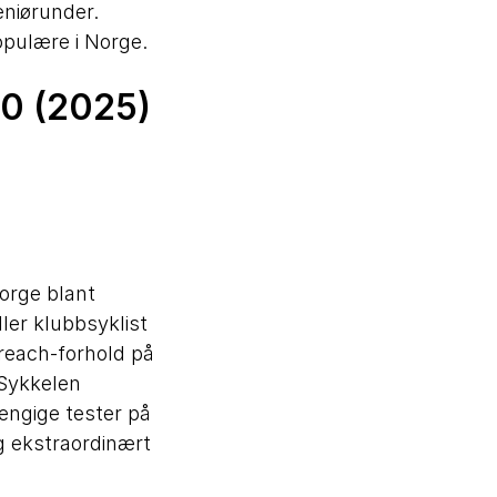
eniørunder.
opulære i Norge.
50 (2025)
orge blant
ler klubbsyklist
reach-forhold på
 Sykkelen
engige tester på
ng ekstraordinært