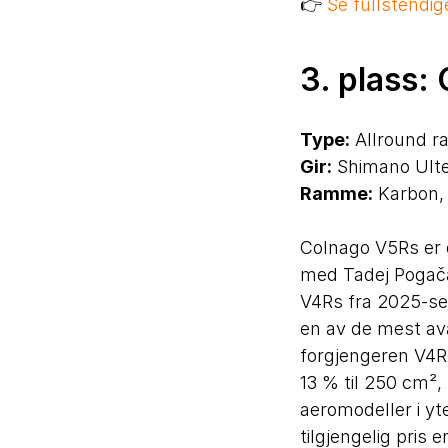
👉
Se fullstendig
3. plass:
Type:
Allround ra
Gir:
Shimano Ulteg
Ramme:
Karbon, 
Colnago V5Rs er 
med Tadej Pogača
V4Rs fra 2025-ses
en av de mest av
forgjengeren V4Rs
13 % til 250 cm²
aeromodeller i yt
tilgjengelig pris