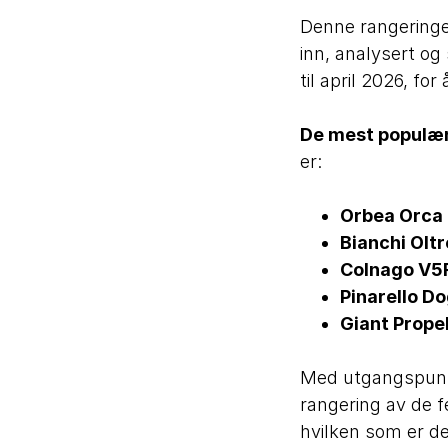
Denne rangeringen
inn, analysert og
til april 2026, fo
De mest populær
er:
Orbea Orca 
Bianchi Olt
Colnago V5R
Pinarello D
Giant Prope
Med utgangspunkt
rangering av de 
hvilken som er de