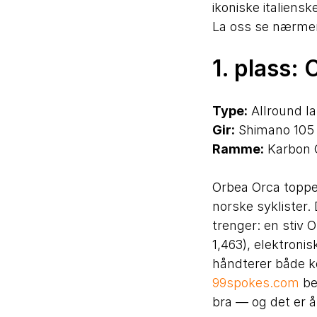
ikoniske italiens
La oss se nærmer
1. plass:
Type:
Allround l
Gir:
Shimano 105 D
Ramme:
Karbon 
Orbea Orca toppe
norske syklister.
trenger: en stiv
1,463), elektroni
håndterer både k
99spokes.com
be
bra — og det er å