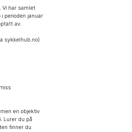
. Vi har samlet
 i perioden januar
pptatt av.
ra sykkelhub.no)
omiss
mmen en objektiv
. Lurer du på
ten finner du