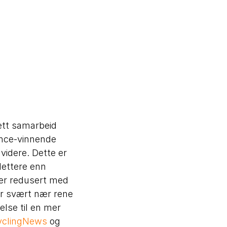
ett samarbeid
ance-vinnende
videre. Dette er
lettere enn
 er redusert med
er svært nær rene
else til en mer
yclingNews
og