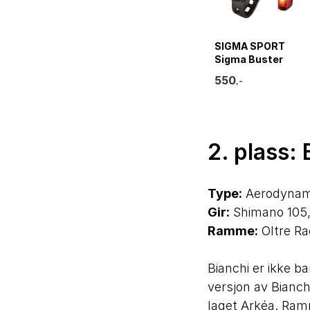
SIGMA SPORT
Sigma Buster
400 + Blaze Flash
550
,-
Lyktesett
2. plass: 
Type:
Aerodynami
Gir:
Shimano 105, 
Ramme:
Oltre Ra
Bianchi er ikke b
versjon av Bianch
laget Arkéa. Ram