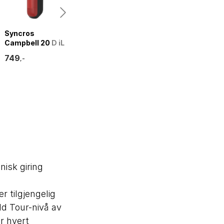
Syncros
9transport Usb-
Busch + Müller
Campbell 20 D iL
b013 3 Frontlys
Lumotec IQ-XS E-
Baklys
Bike Frontlys
749
407
1 098
,-
,-
,-
isk giring
r tilgjengelig
ld Tour-nivå av
r hvert