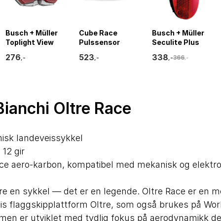
Busch + Müller
Cube Race
Busch + Müller
Toplight View
Pulssensor
Seculite Plus
Plus 50-80 Mm
Diodo Baklys
276
523
338
366
,-
,-
,-
,-
Baklys
Bianchi Oltre Race
sk landeveissykkel
12 gir
ce aero-karbon, kompatibel med mekanisk og elektron
are en sykkel — det er en legende. Oltre Race er en me
is flaggskipplattform Oltre, som også brukes på Wor
men er utviklet med tydlig fokus på aerodynamikk de