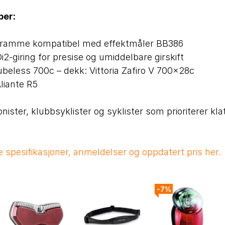
per:
ramme kompatibel med effektmåler BB386
i2-giring for presise og umiddelbare girskift
Tubeless 700c – dekk: Vittoria Zafiro V 700×28c
Aliante R5
ister, klubbsyklister og syklister som prioriterer kla
e spesifikasjoner, anmeldelser og oppdatert pris her.
-7%