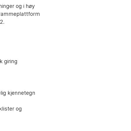
ninger og i høy
e rammeplattform
2.
 giring
elig kjennetegn
klister og