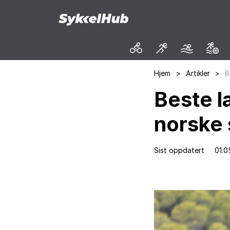
Hjem
>
Artikler
>
B
Beste l
norske 
Sist oppdatert
01.0