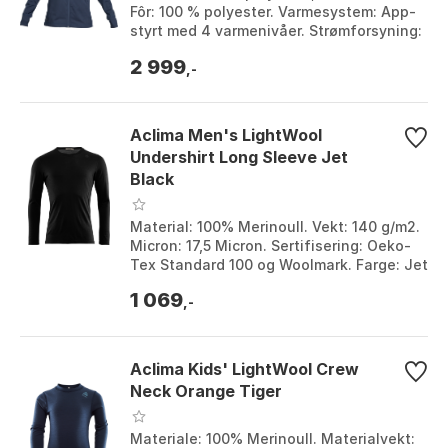
Fôr: 100 % polyester. Varmesystem: App-
styrt med 4 varmenivåer. Strømforsyning:
Oppladbar 10000mAh powerbank. Farge:
2 999
Bl...
,-
Aclima Men's LightWool
Undershirt Long Sleeve Jet
Black
Material: 100% Merinoull. Vekt: 140 g/m2.
Micron: 17,5 Micron. Sertifisering: Oeko-
Tex Standard 100 og Woolmark. Farge: Jet
black, Jet Black, Ranger Green, Tarm...
1 069
,-
Aclima Kids' LightWool Crew
Neck Orange Tiger
Materiale: 100% Merinoull. Materialvekt: