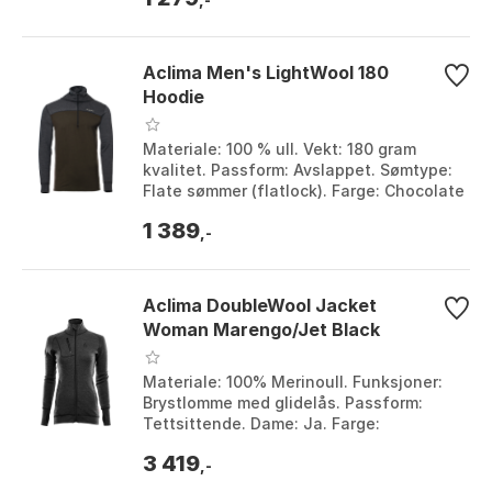
Aclima Men's LightWool 180
Hoodie
Materiale: 100 % ull. Vekt: 180 gram
kvalitet. Passform: Avslappet. Sømtype:
Flate sømmer (flatlock). Farge: Chocolate
plum / marengo, Tarmac / marengo.
1 389
Størrel...
,-
Aclima DoubleWool Jacket
Woman Marengo/Jet Black
Materiale: 100% Merinoull. Funksjoner:
Brystlomme med glidelås. Passform:
Tettsittende. Dame: Ja. Farge:
Marengo/jet black, Marengo/Jet Black.
3 419
Størrelse: L, M, ...
,-