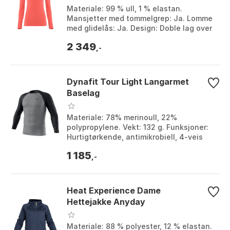
Materiale: 99 % ull, 1 % elastan.
Mansjetter med tommelgrep: Ja. Lomme
med glidelås: Ja. Design: Doble lag over
skuldrene. Farge: Green gables, Spiced
2 349
coral. St...
,-
Dynafit Tour Light Langarmet
Baselag
Materiale: 78% merinoull, 22%
polypropylene. Vekt: 132 g. Funksjoner:
Hurtigtørkende, antimikrobiell, 4-veis
stretch. Design: Sømløs. Farge: Black out /
1 185
quiet s...
,-
Heat Experience Dame
Hettejakke Anyday
Materiale: 88 % polyester, 12 % elastan.