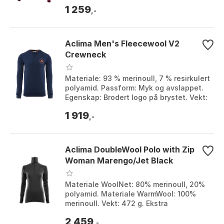
red melange, Beet red melange / red, M...
1 259
,-
Aclima Men's Fleecewool V2
Crewneck
Materiale: 93 % merinoull, 7 % resirkulert
polyamid. Passform: Myk og avslappet.
Egenskap: Brodert logo på brystet. Vekt:
384 g. Farge: Navy blazer. Størrelse: ...
1 919
,-
Aclima DoubleWool Polo with Zip
Woman Marengo/Jet Black
Materiale WoolNet: 80% merinoull, 20%
polyamid. Materiale WarmWool: 100%
merinoull. Vekt: 472 g. Ekstra
forsterkning: Skuldre og albuer. Farge:
2 459
Marengo/jet blac...
,-