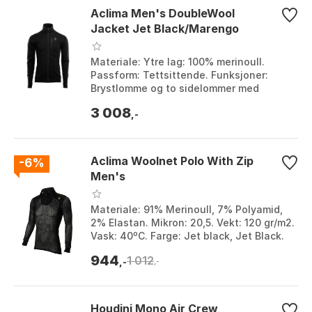
Aclima Men's DoubleWool
Jacket Jet Black/Marengo
Materiale: Ytre lag: 100% merinoull.
Passform: Tettsittende. Funksjoner:
Brystlomme og to sidelommer med
glidelås. Fukttransportering: Optimal.
3 008
Farge: Jet black...
,-
Aclima Woolnet Polo With Zip
-6%
Men's
Materiale: 91% Merinoull, 7% Polyamid,
2% Elastan. Mikron: 20,5. Vekt: 120 gr/m2.
Vask: 40ºC. Farge: Jet black, Jet Black.
Størrelse: 3XL, L, M, S, XL, XS, XXL....
944
1 012
,-
,-
Houdini Mono Air Crew