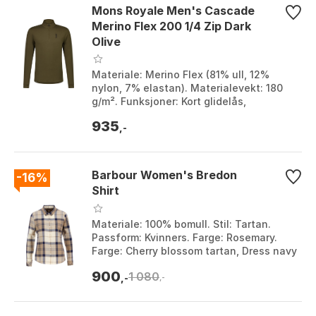
Mons Royale Men's Cascade
Merino Flex 200 1/4 Zip Dark
Olive
Materiale: Merino Flex (81% ull, 12%
nylon, 7% elastan). Materialevekt: 180
g/m². Funksjoner: Kort glidelås,
thumbelganger, flatlock-sømmer.
935
Egenskaper: 4-veis ...
,-
Barbour Women's Bredon
-16%
Shirt
Materiale: 100% bomull. Stil: Tartan.
Passform: Kvinners. Farge: Rosemary.
Farge: Cherry blossom tartan, Dress navy
tartan, Dress Navy Tartan, Hessian
900
1 080
Tartan, S...
,-
,-