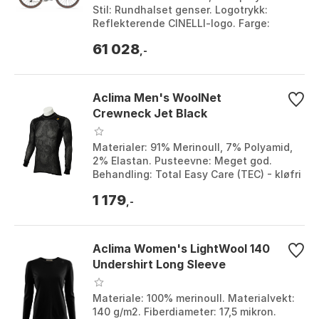
Stil: Rundhalset genser. Logotrykk:
Reflekterende CINELLI-logo. Farge:
Kullgrå. Farge: Heather grey, Sage.
61 028
Størrelse: 47,...
,-
Aclima Men's WoolNet
Crewneck Jet Black
Materialer: 91% Merinoull, 7% Polyamid,
2% Elastan. Pusteevne: Meget god.
Behandling: Total Easy Care (TEC) - kløfri
og krymper mindre. Ribbstrikk: På sider,
1 179
sk...
,-
Aclima Women's LightWool 140
Undershirt Long Sleeve
Materiale: 100% merinoull. Materialvekt:
140 g/m2. Fiberdiameter: 17,5 mikron.