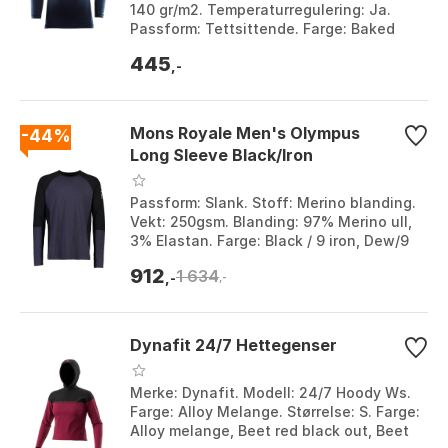
140 gr/m2. Temperaturregulering: Ja.
Passform: Tettsittende. Farge: Baked
Apple/Zinfandel, Navy blazer, Navy
445
Blazer, Or...
,-
Mons Royale Men's Olympus
-44%
Long Sleeve Black/Iron
Passform: Slank. Stoff: Merino blanding.
Vekt: 250gsm. Blanding: 97% Merino ull,
3% Elastan. Farge: Black / 9 iron, Dew/9
iron/black. Størrelse: M, S, XL.
912
1 634
,-
,-
Dynafit 24/7 Hettegenser
Merke: Dynafit. Modell: 24/7 Hoody Ws.
Farge: Alloy Melange. Størrelse: S. Farge:
Alloy melange, Beet red black out, Beet