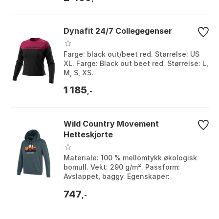
Dynafit 24/7 Collegegenser
Farge: black out/beet red. Størrelse: US
XL. Farge: Black out beet red. Størrelse: L,
M, S, XS.
1 185
,-
Wild Country Movement
Hetteskjorte
Materiale: 100 % mellomtykk økologisk
bomull. Vekt: 290 g/m². Passform:
Avslappet, baggy. Egenskaper:
Komfortabel, forsterket stretch,
747
ribbestrikket kant og man...
,-