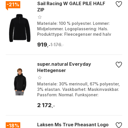
Sail Racing W GALE PILE HALF
-21%
ZIP
Materiale: 100 % polyester. Lommer:
Midjelommer. Logoplassering: Hals.
Produkttype: Fleecegenser med halv
glidelås. Farge: Carbon. Størrelse: L, M, S,
919
1 176
XL.
,-
,-
super.natural Everyday
Hettegenser
Materiale: 30% merinoull, 67% polyester,
3% elastan. Vaskbarhet: Maskinvaskbar.
Passform: Normal. Funksjoner:
Formbestandig, luktbestandig og myk.
2 172
Farge: Bluebe...
,-
Laksen Ms True Pheasant Logo
-18%