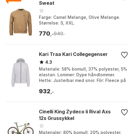
Sweat
Farge: Camel Melange, Olive Melange.
Størrelse: S, XXL.
770
940
,-
,-
Kari Traa Kari Collegegenser
4.3
Materiale: 58% bomull, 37% polyester, 5%
elastan. Lommer: Dype håndlommer.
Hette: Justerbar med snor. Fôr: Fleece på
innsiden. Farge: Bright pink, Dark navy
932
blu...
,-
Cinelli King Zydeco Ii Rival Axs
12s Grussykkel
Materialer: 80% bomull, 20% polyester.