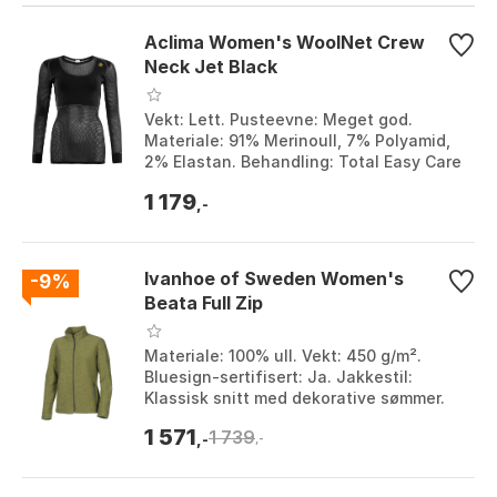
Aclima Women's WoolNet Crew
Neck Jet Black
Vekt: Lett. Pusteevne: Meget god.
Materiale: 91% Merinoull, 7% Polyamid,
2% Elastan. Behandling: Total Easy Care
(TEC) - kløfri og krympe-motstandsdyktig.
1 179
Farge...
,-
Ivanhoe of Sweden Women's
-9%
Beata Full Zip
Materiale: 100% ull. Vekt: 450 g/m².
Bluesign-sertifisert: Ja. Jakkestil:
Klassisk snitt med dekorative sømmer.
Farge: Bossa nova, Deep Red, Faded
1 571
1 739
denim, Fuchsi...
,-
,-