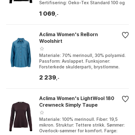
Sertifisering: Oeko-Tex Standard 100 og
Woolmark. Farge: Jet black, Nature,
1 069
Range...
,-
Aclima Women's ReBorn
Woolshirt
Materiale: 70% merinoull, 30% polyamid.
Passform: Avslappet. Funksjoner:
Forsterkede skulderparti, brystlomme.
Vekt: 380g i størrelse S. Farge: Blue
2 239
melange, Ch...
,-
Aclima Women's LightWool 180
Crewneck Simply Taupe
Materiale: 100% merinoull. Fiber: 19,5
mikron. Struktur: Tettere strikk. Sømmer:
Overlock-sømmer for komfort. Farge: