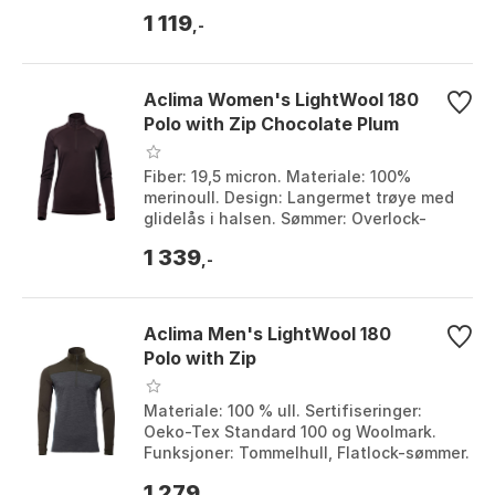
Chocolate plum, Marengo, Simply taupe,
1 119
Tarm...
,-
Aclima Women's LightWool 180
Polo with Zip Chocolate Plum
Fiber: 19,5 micron. Materiale: 100%
merinoull. Design: Langermet trøye med
glidelås i halsen. Sømmer: Overlock-
sømmer. Farge: Chocolate plum, Marengo.
1 339
Størrelse...
,-
Aclima Men's LightWool 180
Polo with Zip
Materiale: 100 % ull. Sertifiseringer:
Oeko-Tex Standard 100 og Woolmark.
Funksjoner: Tommelhull, Flatlock-sømmer.
Vekt: 180 g/m2. Farge: Chocolate plum /
1 279
maren...
,-