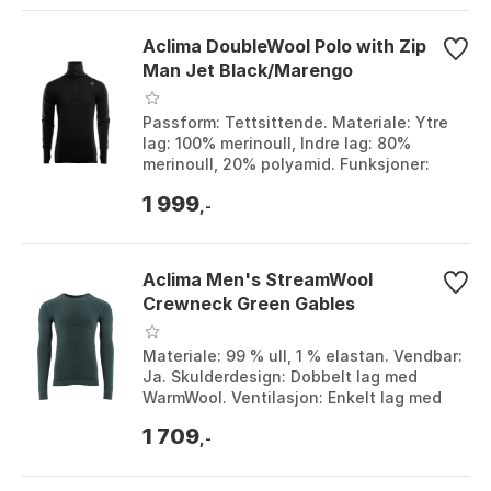
Aclima DoubleWool Polo with Zip
Man Jet Black/Marengo
Passform: Tettsittende. Materiale: Ytre
lag: 100% merinoull, Indre lag: 80%
merinoull, 20% polyamid. Funksjoner:
Glidelås, tommelgrep, stoffklaff. Farge:
1 999
Jet Bl...
,-
Aclima Men's StreamWool
Crewneck Green Gables
Materiale: 99 % ull, 1 % elastan. Vendbar:
Ja. Skulderdesign: Dobbelt lag med
WarmWool. Ventilasjon: Enkelt lag med
WarmWool under armene. Farge: Green
1 709
gables. ...
,-