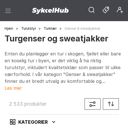
Hjem
>
Turutstyr
>
Turklær
>
Genser & sweatjakker
Turgenser og sweatjakker
Enten du planlegger en tur i skogen, fjellet eller bare
en koselig tur i byen, er det viktig å ha riktig
turutstyr, inkludert kvalitetsklær som passer til ulike
værforhold. I vår kategori "Genser & sweatjakker"
finner du et bredt utvalg av komfortable og
funksjonelle plagg designet for både menn, kvinner
Les mer
og barn. Disse produktene gir deg både stil og
beskyttelse, uansett om du er på en krevende fjelltur
2 533 produkter
eller en avslappende spasertur i parken.
KATEGORIER