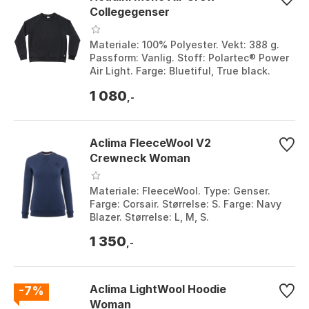
Collegegenser
Materiale: 100% Polyester. Vekt: 388 g.
Passform: Vanlig. Stoff: Polartec® Power
Air Light. Farge: Bluetiful, True black.
Størrelse: S, XS.
1 080
,-
Aclima FleeceWool V2
Crewneck Woman
Materiale: FleeceWool. Type: Genser.
Farge: Corsair. Størrelse: S. Farge: Navy
Blazer. Størrelse: L, M, S.
1 350
,-
Aclima LightWool Hoodie
-7%
Woman