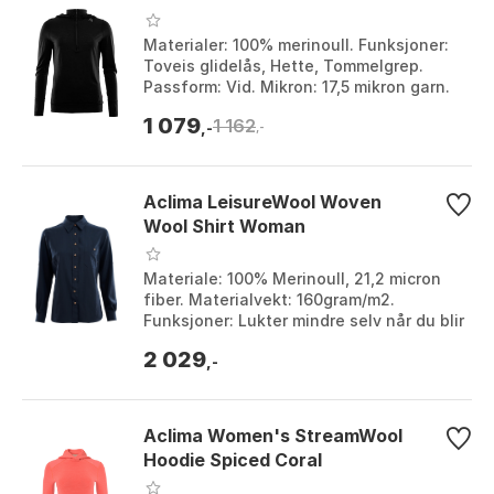
Materialer: 100% merinoull. Funksjoner:
Toveis glidelås, Hette, Tommelgrep.
Passform: Vid. Mikron: 17,5 mikron garn.
Farge: Jet Black. Størrelse: L, M, S, XS.
1 079
1 162
,-
,-
Aclima LeisureWool Woven
Wool Shirt Woman
Materiale: 100% Merinoull, 21,2 micron
fiber. Materialvekt: 160gram/m2.
Funksjoner: Lukter mindre selv når du blir
svett. Vekt: 214g (str. S). Farge: Jet
2 029
black,...
,-
Aclima Women's StreamWool
Hoodie Spiced Coral