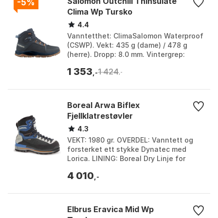
Salomon Outchill Thinsulate
-5%
Clima Wp Tursko
4.4
Vanntetthet: ClimaSalomon Waterproof
(CSWP). Vekt: 435 g (dame) / 478 g
(herre). Dropp: 8.0 mm. Vintergrep:
Winter Contagrip®-gummi. Farge:
1 353
1 424
Carbon / carbon / be...
,-
,-
Boreal Arwa Biflex
Fjellklatrestøvler
4.3
VEKT: 1980 gr. OVERDEL: Vanntett og
forsterket ett stykke Dynatec med
Lorica. LINING: Boreal Dry Linje for
absolutt vanntetthet og overlegen
4 010
pusteevne. MELLOMSÅ...
,-
Elbrus Eravica Mid Wp