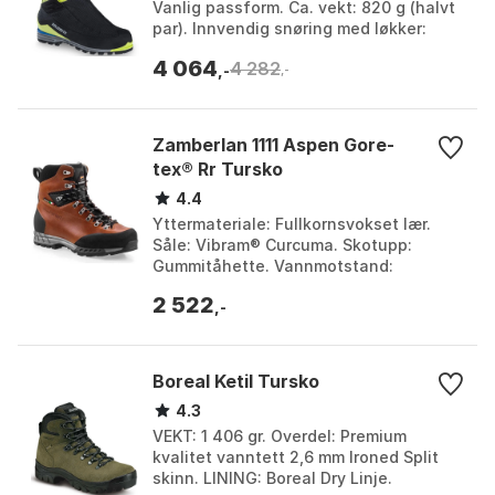
Vanlig passform. Ca. vekt: 820 g (halvt
par). Innvendig snøring med løkker:
Nøyaktig feste. Farge: Black / silver.
4 064
4 282
Størrel...
,-
,-
Zamberlan 1111 Aspen Gore-
tex® Rr Tursko
4.4
Yttermateriale: Fullkornsvokset lær.
Såle: Vibram® Curcuma. Skotupp:
Gummitåhette. Vannmotstand:
Hydrobloc® behandling. Farge: Waxed
2 522
brick. Størrelse: EU 41, EU...
,-
Boreal Ketil Tursko
4.3
VEKT: 1 406 gr. Overdel: Premium
kvalitet vanntett 2,6 mm Ironed Split
skinn. LINING: Boreal Dry Linje.