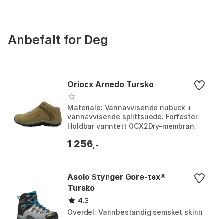
Anbefalt for Deg
Oriocx Arnedo Tursko
Materiale: Vannavvisende nubuck +
vannavvisende splittsuede. Forfester:
Holdbar vanntett OCX2Dry-membran.
Såle: Adele av Vibram laget av gummi
1 256
og phylon. Vekt: ...
,-
Asolo Stynger Gore-tex®
Tursko
4.3
Overdel: Vannbestandig semsket skinn