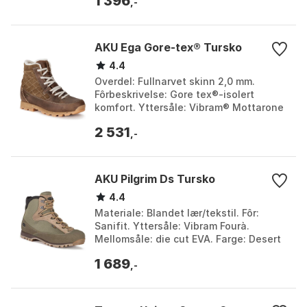
1 396
black. Størrelse: EU 37, EU...
,-
AKU Ega Gore-tex® Tursko
4.4
Overdel: Fullnarvet skinn 2,0 mm.
Fôrbeskrivelse: Gore tex®-isolert
komfort. Yttersåle: Vibram® Mottarone
arktisk grep. Vekt (gr. ½ par): 435.
2 531
Farge: Beige. Stø...
,-
AKU Pilgrim Ds Tursko
4.4
Materiale: Blandet lær/tekstil. Fôr:
Sanifit. Yttersåle: Vibram Fourà.
Mellomsåle: die cut EVA. Farge: Desert
beige. Størrelse: EU 37.
1 689
,-