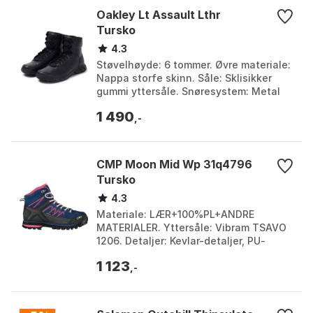
Oakley Lt Assault Lthr
Tursko
4.3
Støvelhøyde: 6 tommer. Øvre materiale:
Nappa storfe skinn. Såle: Sklisikker
gummi yttersåle. Snøresystem: Metal
speed loop snøresystem med anti IR-
1 490
belegg. Farge...
,-
CMP Moon Mid Wp 31q4796
Tursko
4.3
Materiale: LÆR+100%PL+ANDRE
MATERIALER. Yttersåle: Vibram TSAVO
1206. Detaljer: Kevlar-detaljer, PU-
innlegg. Membran: Vanntett. Farge:
1 123
Anthracite / aqua, Ash, B...
,-