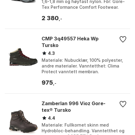
1,6-1,8 mm og høyfast nylon. Fôr: Gore-
Tex Performance Comfort Footwear.
Vekt: 550 g. Såle: Asolo Syncro (gummi-
2 380
pu). Farge:...
,-
CMP 3q49557 Heka Wp
Tursko
4.3
Materiale: Nubucklær, 100% polyester,
andre materialer. Vanntetthet: Clima
Protect vanntett membran.
Såleteknologi: Tri-densitets mikroporøs
975
EVA-såle. Vekt: 920...
,-
Zamberlan 996 Vioz Gore-
tex® Tursko
4.4
Materiale: Fullkornet skinn med
Hydrobloc-behandling. Vanntetthet og