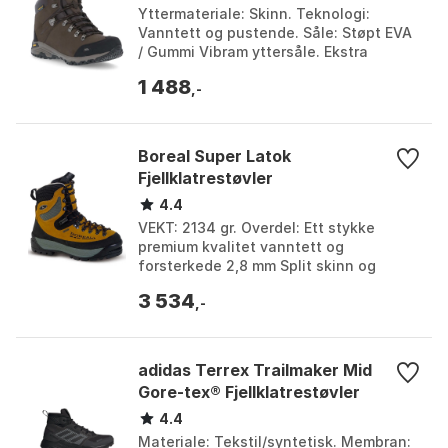
Yttermateriale: Skinn. Teknologi:
Vanntett og pustende. Såle: Støpt EVA
/ Gummi Vibram yttersåle. Ekstra
funksjoner: Gummitåvakt, Polstret
1 488
krage. Farge: Brown. ...
,-
Boreal Super Latok
Fjellklatrestøvler
4.4
VEKT: 2134 gr. Overdel: Ett stykke
premium kvalitet vanntett og
forsterkede 2,8 mm Split skinn og
Teramida. Mellomsåle: Boreal PBG 680
3 534
med side forsterkninger f...
,-
adidas Terrex Trailmaker Mid
Gore-tex® Fjellklatrestøvler
4.4
Materiale: Tekstil/syntetisk. Membran: