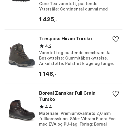
Gore Tex vanntett, pustende.
Yttersåle: Continental gummi med
ekstraordinær trekkraft. Mellomsåle:
1 425
Lett EVA med adiPRENE+...
,-
Trespass Hiram Tursko
4.2
Vanntett og pustende membran: Ja.
Beskyttelse: Gummitåbeskyttelse.
Ankelstøtte: Polstret krage og tunge.
Materiale: Handlingsskinn / tekstil /
1 148
gummi. Farge: Ear...
,-
Boreal Zanskar Full Grain
Tursko
4.4
Materiale: Premiumkvalitets 2,6 mm
fullkornsskinn. Såle: Vibram Fuora Evo
med EVA og PU-lag. Fôring: Boreal