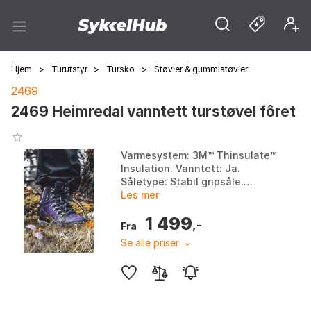
Hjem
>
Turutstyr
>
Tursko
>
Støvler & gummistøvler
2469
2469 Heimredal vanntett turstøvel fôret
Varmesystem: 3M™ Thinsulate™
Insulation. Vanntett: Ja.
Såletype: Stabil gripsåle.
Skoens høyde: Medium høyde.
Les mer
Farge: Farge 2. Størrelse: 36,
1 499
37, 38.
,-
Fra
Se alle priser