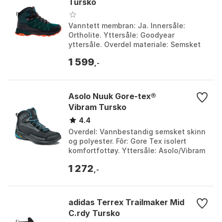
Tursko
Vanntett membran: Ja. Innersåle:
Ortholite. Yttersåle: Goodyear
yttersåle. Overdel materiale: Semsket
skinn, Pu, Tekstil. Farge: Scrabe / green
1 599
gables / black /...
,-
Asolo Nuuk Gore-tex®
Vibram Tursko
4.4
Overdel: Vannbestandig semsket skinn
og polyester. Fôr: Gore Tex isolert
komfortfottøy. Yttersåle: Asolo/Vibram
Crystal Ag med Arctic Grip Compound.
1 272
Vekt: 470g....
,-
adidas Terrex Trailmaker Mid
C.rdy Tursko