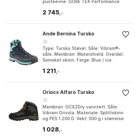
pusteevne: GORE TEX Performance
Comfort-fôr. Såle: Zamberlan Vibram
2 745
3D for utmerket grep. A...
,-
Ande Bernina Tursko
Type: Tursko Støvel. Såle: Vibram®-
såle. Membran: Watershield. Overdel:
Semsket skinn. Farge: Blue / ice.
Størrelse: EU 38.
1 211
,-
Oriocx Alfaro Tursko
Membran: OCX2Dry vanntett. Såle:
Vibram Grivola. Materiale: Splittskinn
og PES 1.200 D. Vekt: 500 g i størrelse
42EU. Farge: Black, Grey. Størrelse: EU
1 028
40, EU 4...
,-