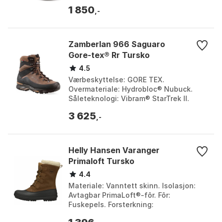
Mellomsåle: Boreal PB 60. Farge: Green.
1 850
Størrelse: EU 35...
,-
Zamberlan 966 Saguaro
Gore-tex® Rr Tursko
4.5
Værbeskyttelse: GORE TEX.
Overmateriale: Hydrobloc® Nubuck.
Såleteknologi: Vibram® StarTrek II.
Produsert i: Italia. Farge: Brown.
3 625
Størrelse: EU 40, EU 41, EU 4...
,-
Helly Hansen Varanger
Primaloft Tursko
4.4
Materiale: Vanntett skinn. Isolasjon:
Avtagbar PrimaLoft®-fôr. Fôr:
Fuskepels. Forsterkning:
Aluminiumsforsterkning. Farge: Bistre /