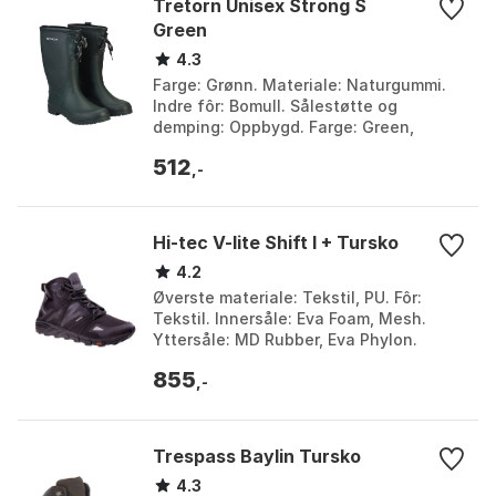
Tretorn Unisex Strong S
Green
4.3
Farge: Grønn. Materiale: Naturgummi.
Indre fôr: Bomull. Sålestøtte og
demping: Oppbygd. Farge: Green,
Green 1, Green 3. Størrelse: 34, 35, 36,
512
37, 38, 39, 40, 4...
,-
Hi-tec V-lite Shift I + Tursko
4.2
Øverste materiale: Tekstil, PU. Fôr:
Tekstil. Innersåle: Eva Foam, Mesh.
Yttersåle: MD Rubber, Eva Phylon.
Farge: Black 1. Størrelse: EU 44, EU 46.
855
,-
Trespass Baylin Tursko
4.3