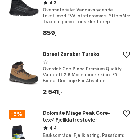
4.3
Overmateriale: Vannavstøtende
tekstilmed EVA-støtteramme. Yttersåle:
Traxion gummi for sikkert grep.
Isolasjon: Vannavstøtende PrimaLoft®
859
og COLD.RDY. Mellomsål...
,-
Boreal Zanskar Tursko
Overdel: One Piece Premium Quality
Vanntett 2,6 Mm nubuck skinn. Fôr:
Boreal Dry Linje For Absolute
Vanntetthet + Stay Cool Puste. Såle:
2 541
Vibram Masai Rubber Sol...
,-
Dolomite Miage Peak Gore-
-5%
tex® Fjellklatrestøvler
4.4
Bruksområde: Fjellklatring. Passform: