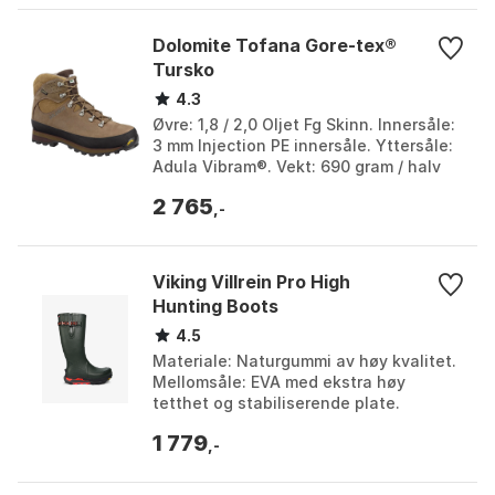
Dolomite Tofana Gore-tex®
Tursko
4.3
Øvre: 1,8 / 2,0 Oljet Fg Skinn. Innersåle:
3 mm Injection PE innersåle. Yttersåle:
Adula Vibram®. Vekt: 690 gram / halv
par. Farge: Dark brown 1. Størrelse: EU ...
2 765
,-
Viking Villrein Pro High
Hunting Boots
4.5
Materiale: Naturgummi av høy kvalitet.
Mellomsåle: EVA med ekstra høy
tetthet og stabiliserende plate.
Yttersåle: Gummi med Vibram
1 779
MegaGrip-teknologi. Bruk: Ove...
,-