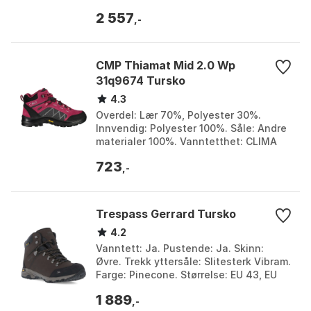
Tørrlinje – vanntett, pustende. Vekt:
2 557
1440 grs./par ...
,-
CMP Thiamat Mid 2.0 Wp
31q9674 Tursko
4.3
Overdel: Lær 70%, Polyester 30%.
Innvendig: Polyester 100%. Såle: Andre
materialer 100%. Vanntetthet: CLIMA
PROTECT-membran. Farge: Sherry.
723
Størrelse: EU 33, EU...
,-
Trespass Gerrard Tursko
4.2
Vanntett: Ja. Pustende: Ja. Skinn:
Øvre. Trekk yttersåle: Slitesterk Vibram.
Farge: Pinecone. Størrelse: EU 43, EU
46.
1 889
,-