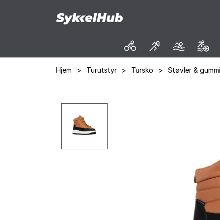
Hjem
>
Turutstyr
>
Tursko
>
Støvler & gummi