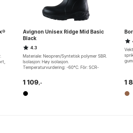
x®
Avignon Unisex Ridge Mid Basic
Bor
Black
4.3
Vekt
spri
.
Materiale: Neopren/Syntetisk polymer SBR.
gumm
rt,
Isolasjon: Høy isolasjon.
vann
m
Temperaturvurdering: -60°C. Fôr: SCR-
rep.
klassifisert. Farge: Basic black, Black.
Størrelse: 37,...
1 109
1 
,-