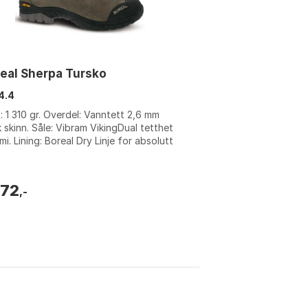
eal Sherpa Tursko
4.4
: 1 310 gr. Overdel: Vanntett 2,6 mm
k skinn. Såle: Vibram VikingDual tetthet
i. Lining: Boreal Dry Linje for absolutt
tetthet. Farge: Brown. St...
872
,-