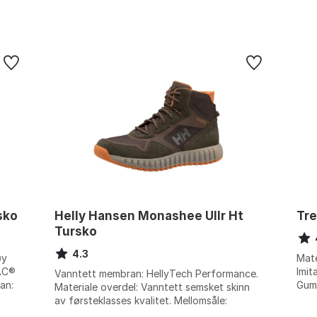
sko
Helly Hansen Monashee Ullr Ht
Tr
Tursko
4.3
øy
Mate
RAC®
Imit
Vanntett membran: HellyTech Performance.
an:
Gumm
Materiale overdel: Vanntett semsket skinn
EU 4
av førsteklasses kvalitet. Mellomsåle:
Premium EVA. Yttersåle: HellyGrip og H...