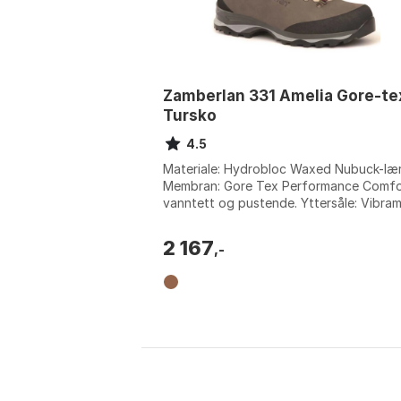
Zamberlan 331 Amelia Gore-te
Tursko
4.5
Materiale: Hydrobloc Waxed Nubuck-lær
Membran: Gore Tex Performance Comfo
vanntett og pustende. Yttersåle: Vibra
Multifilm med PU-mellomsåle og gummig
...
2 167
,-