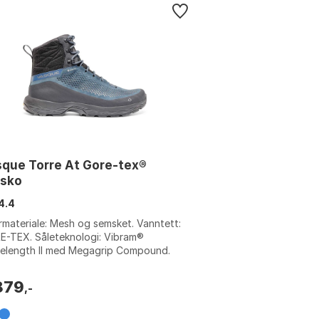
que Torre At Gore-tex®
rsko
4.4
materiale: Mesh og semsket. Vanntett:
E-TEX. Såleteknologi: Vibram®
elength II med Megagrip Compound.
omsåle: A.T.C (All-Terrain Compound).
:...
879
,-