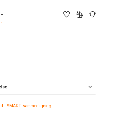
,-
else
ukt i SMART-sammenligning