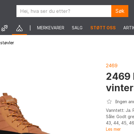
Søk
MERKEVARER
SALG
STØTT OSS
ARTI
støvler
2469
2469 
vinte
(Ingen an
Vanntett: Ja. 
Såle: Godt gre
43, 44, 45, 46
Les mer