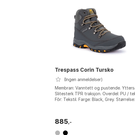
Trespass Corin Tursko
(Ingen anmeldelser)
Membran: Vanntett og pustende. Ytterså
Slitesterk TPR traksjon. Overdel: PU / tek
Fôr: Tekstil. Farge: Black, Grey. Størrelse
34, EU 35, EU 37, EU 3...
885
,-