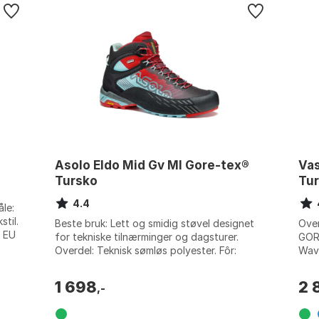
Asolo Eldo Mid Gv Ml Gore-tex®
Vas
Tursko
Tu
4.4
le:
stil.
Beste bruk: Lett og smidig støvel designet
Over
: EU
for tekniske tilnærminger og dagsturer.
GOR
Overdel: Teknisk sømløs polyester. Fôr:
Wav
Gore-Tex Extended Comfort Footwear. S...
Mell
Farge
1 698
2 
,-