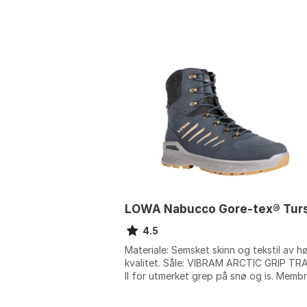
LOWA Nabucco Gore-tex® Tur
4.5
Materiale: Semsket skinn og tekstil av h
kvalitet. Såle: VIBRAM ARCTIC GRIP T
II for utmerket grep på snø og is. Membr
Vanntett, vindtett og pustende G...