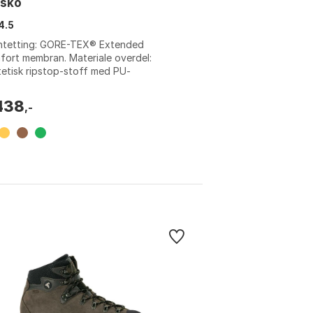
rsko
4.5
ntetting: GORE-TEX® Extended
ort membran. Materiale overdel:
etisk ripstop-stoff med PU-
terkninger. Vekt: 465g per sko (str. 42).
te og stabi...
438
,-