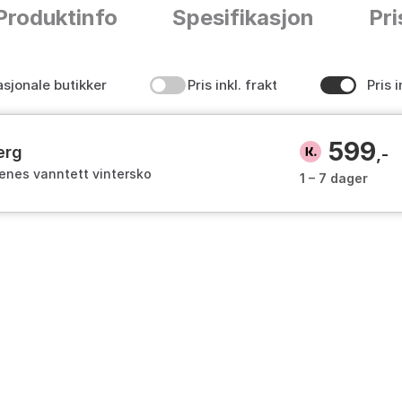
Produktinfo
Spesifikasjon
Pri
asjonale butikker
Pris inkl. frakt
Pris i
599
erg
,-
enes vanntett vintersko
1 – 7 dager