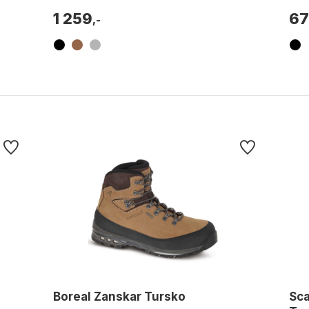
1 259
67
,-
Boreal Zanskar Tursko
Sca