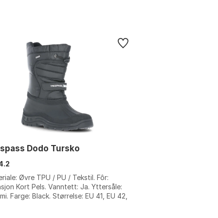
espass Dodo Tursko
4.2
riale: Øvre TPU / PU / Tekstil. Fôr:
asjon Kort Pels. Vanntett: Ja. Yttersåle:
i. Farge: Black. Størrelse: EU 41, EU 42,
3, EU 44, EU 45.