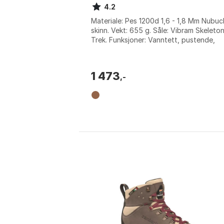
4.2
Materiale: Pes 1200d 1,6 - 1,8 Mm Nubuc
skinn. Vekt: 655 g. Såle: Vibram Skeleto
Trek. Funksjoner: Vanntett, pustende,
vindtett. Farge: Brown. Størrelse: EU 3...
1 473
,-