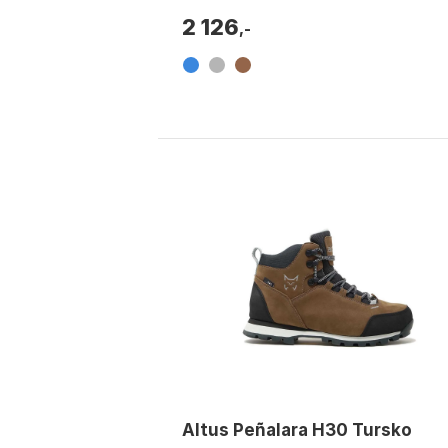
2 126
,-
Altus Peñalara H30 Tursko