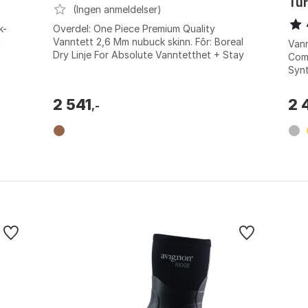
Tu
(Ingen anmeldelser)
k-
Overdel: One Piece Premium Quality
n
Vanntett 2,6 Mm nubuck skinn. Fôr: Boreal
Van
Dry Linje For Absolute Vanntetthet + Stay
Comf
Cool Puste. Såle: Vibram Masai Rubber Sol...
Synt
fors
Støt
2 541
2 
,-