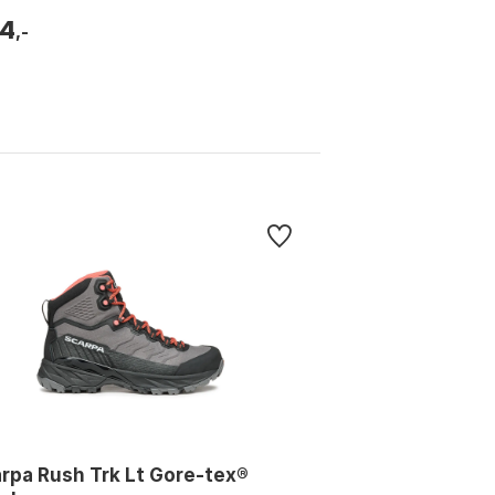
4
,-
rpa Rush Trk Lt Gore-tex®