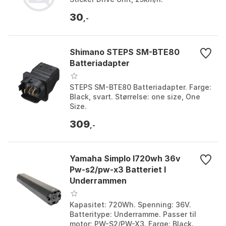
30
,-
Shimano STEPS SM-BTE80
Batteriadapter
STEPS SM-BTE80 Batteriadapter. Farge:
Black, svart. Størrelse: one size, One
Size.
309
,-
Yamaha Simplo I720wh 36v
Pw-s2/pw-x3 Batteriet I
Underrammen
Kapasitet: 720Wh. Spenning: 36V.
Batteritype: Underramme. Passer til
motor: PW-S2/PW-X3. Farge: Black.