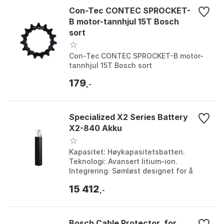
Con-Tec CONTEC SPROCKET-
B motor-tannhjul 15T Bosch
sort
Con-Tec CONTEC SPROCKET-B motor-
tannhjul 15T Bosch sort
179
,-
Specialized X2 Series Battery
X2-840 Akku
Kapasitet: Høykapasitetsbatteri.
Teknologi: Avansert litium-ion.
Integrering: Sømløst designet for å
passe med sykkelrammen. System for
15 412
batteristyring: Intellig...
,-
Bosch Cable Protector, for