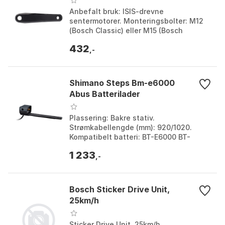
Anbefalt bruk: ISIS-drevne
sentermotorer. Monteringsbolter: M12
(Bosch Classic) eller M15 (Bosch
Performance). Kompatibilitet: Ikke
432
kompatibel med Bosch Gen 3 B...
,-
Shimano Steps Bm-e6000
Abus Batterilader
Plassering: Bakre stativ.
Strømkabellengde (mm): 920/1020.
Kompatibelt batteri: BT-E6000 BT-
E6001. Ladeport: Ja. Farge: Black.
1 233
Størrelse: One Size.
,-
Bosch Sticker Drive Unit,
25km/h
Sticker Drive Unit, 25km/h.