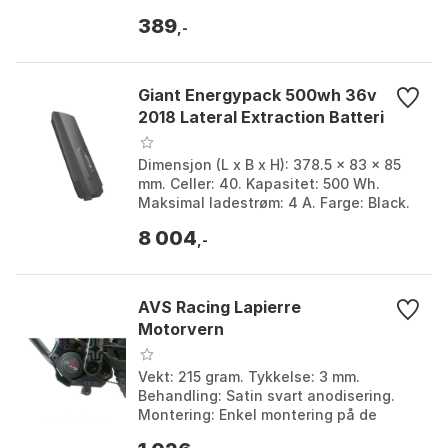
Standard låsesylinder for
389
CompactTube-batterier, Lang nøkkel.
,-
F...
Giant Energypack 500wh 36v
2018 Lateral Extraction Batteri
Dimensjon (L x B x H): 378.5 x 83 x 85
mm. Celler: 40. Kapasitet: 500 Wh.
Maksimal ladestrøm: 4 A. Farge: Black.
Størrelse: One Size.
8 004
,-
AVS Racing Lapierre
Motorvern
Vekt: 215 gram. Tykkelse: 3 mm.
Behandling: Satin svart anodisering.
Montering: Enkel montering på de
originale festene. Farge: Multicolor.