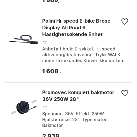
innstillinger kreves. Far...
,-
Polini Hi-speed E-bike Brose
Display All Road 6
Hastighetsøkende Enhet
Anbefalt bruk: E-sykkel. Hi-speed
aktivering/deaktivering: Trykk WALK
innen 15 sekunder. Krever ikke batteri:
Selvoppladbar. Kompatible modeller:
1 608
FANTIC, XMF 1....
,-
Promovec komplett bakmotor
36V 250W 28"
Spenning: 36V. Effekt: 250W.
Hjulstørrelse: 28". Type motor:
Bakmotor.
2 939
,-