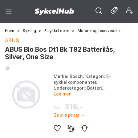
Hjem
>
Sykling
>
Elsykkel deler
>
Motorer og reservedeler
ABUS
ABUS Blo Bos Dt1 Bk T82 Batterilås,
Silver, One Size
Merke: Bosch. Kategori: E-
sykkelkomponenter.
Underkategori: Batteri
reservedeler. Farge: Svart.
Les mer
Farge: Silver. Størrelse: One
316
Size.
,-
Fra
Se alle priser