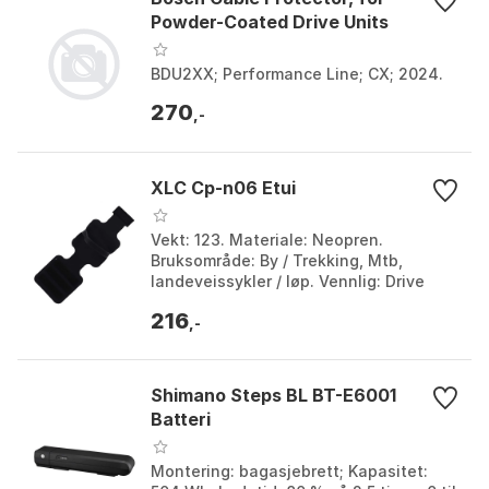
Powder-Coated Drive Units
BDU2XX; Performance Line; CX; 2024.
270
,-
XLC Cp-n06 Etui
Vekt: 123. Materiale: Neopren.
Bruksområde: By / Trekking, Mtb,
landeveissykler / løp. Vennlig: Drive
Unit Protection. Farge: Black. Størrelse:
216
One Size.
,-
Shimano Steps BL BT-E6001
Batteri
Montering: bagasjebrett; Kapasitet: