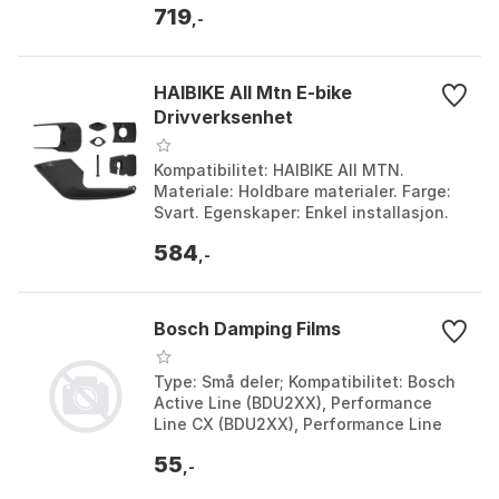
719
,-
HAIBIKE All Mtn E-bike
Drivverksenhet
Kompatibilitet: HAIBIKE All MTN.
Materiale: Holdbare materialer. Farge:
Svart. Egenskaper: Enkel installasjon.
Farge: Black. Størrelse: One Size.
584
,-
Bosch Damping Films
Type: Små deler; Kompatibilitet: Bosch
Active Line (BDU2XX), Performance
Line CX (BDU2XX), Performance Line
(BDU2XX); Designet for elsykler: ja;
55
Egenskaper: Egnet for montering på
,-
drivenheten.