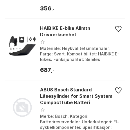
BOSCH Active og Performance linje.
356
Farge: Black. Størr...
,-
HAIBIKE E-bike Allmtn
Drivverksenhet
Materiale: Høykvalitetsmaterialer.
Farge: Svart. Kompatibilitet: HAIBIKE E-
Bikes. Funksjonalitet: Sømløs
integrering med sykkelens estetikk.
687
Farge: Black. Størr...
,-
ABUS Bosch Standard
Låsesylinder for Smart System
CompactTube Batteri
Merke: Bosch. Kategori:
Batterireservedeler. Underkategori: El-
sykkelkomponenter. Spesifikasjon: