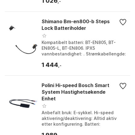
1 026
Størrelse: One Size....
,-
Shimano Bm-en800-b Steps
Lock Batteriholder
Kompatibelt batteri: BT-EN805, BT-
EN805-L, BT-EN806. IPX5
vannbestandighet: . Strømkabellengde:
250 mm, 400 mm. Gjennomsnittlig vekt:
1 444
0,29 kg. Farge: Black. Stø...
,-
Polini Hi-speed Bosch Smart
System Hastighetsøkende
Enhet
Anbefalt bruk: E-sykkel. Hi-speed
aktivering/deaktivering: Alltid aktiv
etter konfigurering. Batteri:
Selvoppladbart. Montering: Ingen
1 989