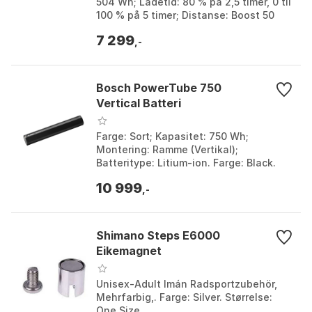
504 Wh; Ladetid: 80 % på 2,5 timer, 0 til
100 % på 5 timer; Distanse: Boost 50
km, Trail 75 km, ECO 100 km. Farge:
7 299
Black. St...
,-
Bosch PowerTube 750
Vertical Batteri
Farge: Sort; Kapasitet: 750 Wh;
Montering: Ramme (Vertikal);
Batteritype: Litium-ion. Farge: Black.
Størrelse: 750Wh.
10 999
,-
Shimano Steps E6000
Eikemagnet
Unisex-Adult Imán Radsportzubehör,
Mehrfarbig,. Farge: Silver. Størrelse:
One Size.