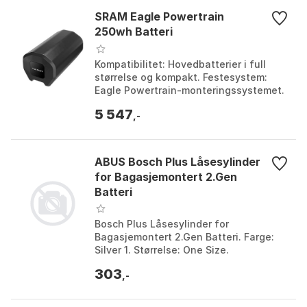
SRAM Eagle Powertrain
250wh Batteri
Kompatibilitet: Hovedbatterier i full
størrelse og kompakt. Festesystem:
Eagle Powertrain-monteringssystemet.
Ekstra kapasitet: 250Wh og opptil 40%
5 547
mer kjøretid...
,-
ABUS Bosch Plus Låsesylinder
for Bagasjemontert 2.Gen
Batteri
Bosch Plus Låsesylinder for
Bagasjemontert 2.Gen Batteri. Farge:
Silver 1. Størrelse: One Size.
303
,-