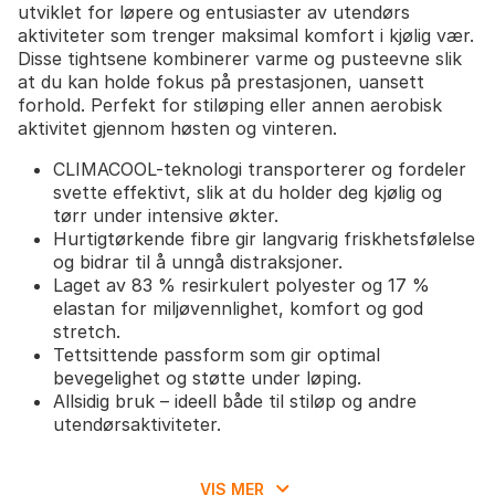
utviklet for løpere og entusiaster av utendørs
aktiviteter som trenger maksimal komfort i kjølig vær.
Disse tightsene kombinerer varme og pusteevne slik
at du kan holde fokus på prestasjonen, uansett
forhold. Perfekt for stiløping eller annen aerobisk
aktivitet gjennom høsten og vinteren.
CLIMACOOL-teknologi transporterer og fordeler
svette effektivt, slik at du holder deg kjølig og
tørr under intensive økter.
Hurtigtørkende fibre gir langvarig friskhetsfølelse
og bidrar til å unngå distraksjoner.
Laget av 83 % resirkulert polyester og 17 %
elastan for miljøvennlighet, komfort og god
stretch.
Tettsittende passform som gir optimal
bevegelighet og støtte under løping.
Allsidig bruk – ideell både til stiløp og andre
utendørsaktiviteter.
Tightsene har en tettsittende passform. For
optimal komfort anbefales det å velge din vanlige
VIS MER