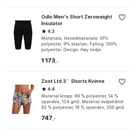
Odlo Men's Short Zeroweight
Insulator
4.3
Materiale: Hovedmateriale: 91%
polyester, 9% elastan. Fylling: 100%
polyester. Design: Høy midje.
Funksjoner: Full lengde med glidelåser
1 173
på siden. Farge: Black,...
,-
Zoot Ltd 3´´ Shorts Kvinne
4.4
Material kropp: 86 % polyester, 14 %
spandex, 124 gm2. Material midjebånd:
82 % polyester, 18 % spandex, 250 gm2.
Material fôr: 85 % polyester, 15 %
747
elastan, 11...
,-