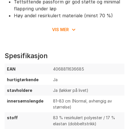
Tettsittende passform gir god støtte og minimal
flappring under løp
Høy andel resirkulert materiale (minst 70 %)
Ting å vurdere
VIS MER
Ingen oppgitt vind- eller vannmotstand;
begrenset værbeskyttelse i blåsende eller våte
forhold
Spesifikasjon
Ingen oppgitte forsterkninger på knær/sete;
potensiell slitasje ved kontakt med stein/kratt
EAN
4068811636685
Kun én glidelåslomme; begrenset sikker lagring av
hurtigtørkende
Ja
tyngre/verdisaker
Lang innersøm (81–83 cm) kan oppleves lang for
stavholdere
Ja (løkker på livet)
kortere løpere
innersømslengde
81–83 cm (Normal, avhengig av
Ingen informasjon om snøring i livet; kan påvirke
størrelse)
stabiliteten ved tung lommebruk
stoff
83 % resirkulert polyester / 17 %
Oppsummering & anbefalinger
elastan (dobbeltstrikk)