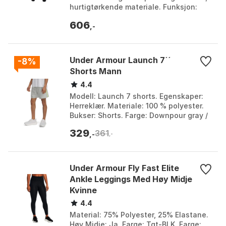
hurtigtørkende materiale. Funksjon:
Smal passform for perfekt passform.
606
Midjebånd: ...
,-
Under Armour Launch 7´´
-8%
Shorts Mann
4.4
Modell: Launch 7 shorts. Egenskaper:
Herreklær. Materiale: 100 % polyester.
Bukser: Shorts. Farge: Downpour gray /
ether blue / reflective, Green, Green /
329
361
green...
,-
,-
Under Armour Fly Fast Elite
Ankle Leggings Med Høy Midje
Kvinne
4.4
Material: 75% Polyester, 25% Elastane.
Høy Midje: Ja. Farge: Tgt-BLK. Farge: