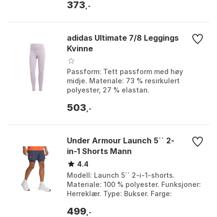
373
Farge: Black. Størrelse: 40.
,-
adidas Ultimate 7/8 Leggings
Kvinne
Passform: Tett passform med høy
midje. Materiale: 73 % resirkulert
polyester, 27 % elastan.
Fuktighetskontroll: AEROREADY
503
teknologi. Bærekraft: Inneholder
,-
minst...
Under Armour Launch 5´´ 2-
in-1 Shorts Mann
4.4
Modell: Launch 5´´ 2-i-1-shorts.
Materiale: 100 % polyester. Funksjoner:
Herreklær. Type: Bukser. Farge:
Downpour gray / fire / reflective.
499
Størrelse: S, XS.
,-