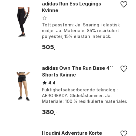
adidas Run Ess Leggings
Kvinne
Tett passform: Ja. Snøring i elastisk
midje: Ja. Materiale: 85% resirkulert
polyester, 15% elastan interlock.
Refleksdetaljer: Ja. Farge: Black.
505
Størrelse: M, X...
,-
adidas Own The Run Base 4´´
Shorts Kvinne
4.4
Fuktighetsabsorberende teknologi:
AEROREADY. Glidelåslommer: Ja.
Materiale: 100 % resirkulerte materialer.
Reflekterende detaljer: Ja. Farge:
380
Black. Størrelse: ...
,-
Houdini Adventure Korte