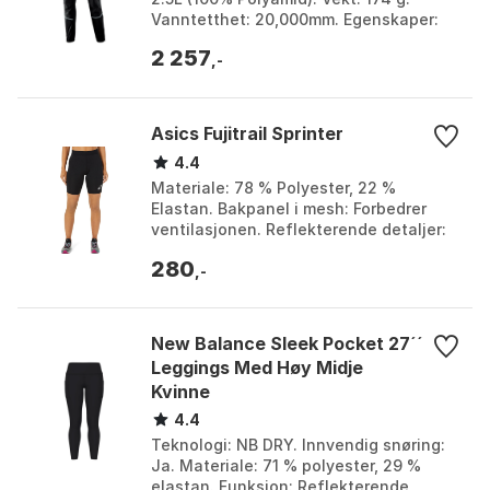
Vanntetthet: 20,000mm. Egenskaper:
Pustende, vindtett, teipede sømmer,
2 257
elastisk i livet, f...
,-
Asics Fujitrail Sprinter
4.4
Materiale: 78 % Polyester, 22 %
Elastan. Bakpanel i mesh: Forbedrer
ventilasjonen. Reflekterende detaljer:
Øker synligheten i mørket.
280
Hurtigtørkende stoff: Hold...
,-
New Balance Sleek Pocket 27´´
Leggings Med Høy Midje
Kvinne
4.4
Teknologi: NB DRY. Innvendig snøring:
Ja. Materiale: 71 % polyester, 29 %
elastan. Funksjon: Reflekterende