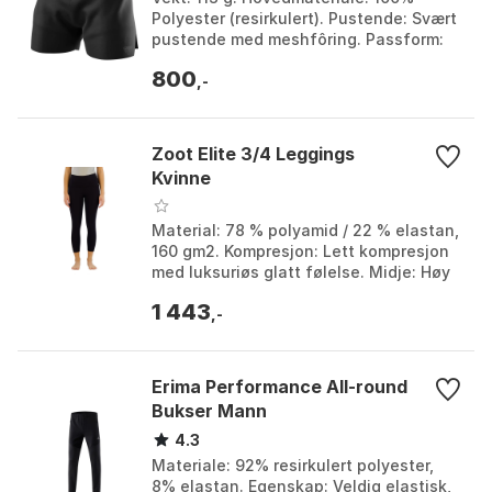
Polyester (resirkulert). Pustende: Svært
pustende med meshfôring. Passform:
Atletisk snitt med justerbar midje.
800
Farge: Black o...
,-
Zoot Elite 3/4 Leggings
Kvinne
Material: 78 % polyamid / 22 % elastan,
160 gm2. Kompresjon: Lett kompresjon
med luksuriøs glatt følelse. Midje: Høy
midje komfort linning. UV-beskyttelse:
1 443
UPF ...
,-
Erima Performance All-round
Bukser Mann
4.3
Materiale: 92% resirkulert polyester,
8% elastan. Egenskap: Veldig elastisk,