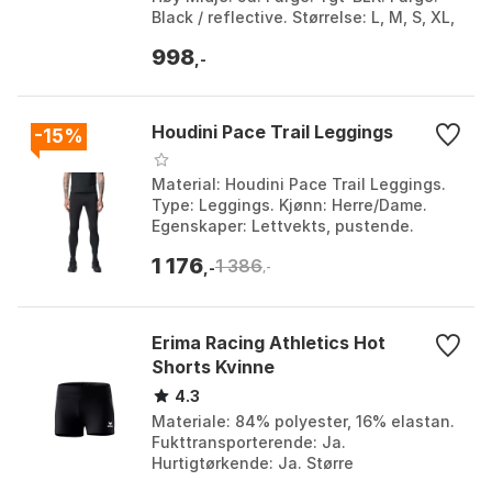
Black / reflective. Størrelse: L, M, S, XL,
XS. Størrelse 2: Regular.
998
,-
Houdini Pace Trail Leggings
-15%
Material: Houdini Pace Trail Leggings.
Type: Leggings. Kjønn: Herre/Dame.
Egenskaper: Lettvekts, pustende.
Farge: Blue illusion, True black 1, True
1 176
1 386
black 2. Stø...
,-
,-
Erima Racing Athletics Hot
Shorts Kvinne
4.3
Materiale: 84% polyester, 16% elastan.
Fukttransporterende: Ja.
Hurtigtørkende: Ja. Større
bevegelsesfrihet: Høyt strekkelement.