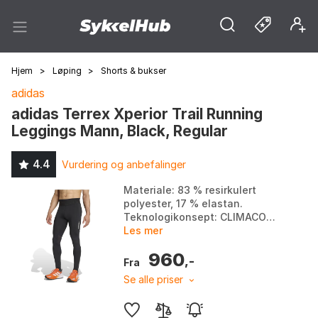
Hjem
>
Løping
>
Shorts & bukser
adidas
adidas Terrex Xperior Trail Running
Leggings Mann, Black, Regular
4.4
Vurdering og anbefalinger
Materiale: 83 % resirkulert
polyester, 17 % elastan.
Teknologikonsept: CLIMACOOL.
Passform: Tettsittende.
Les mer
Bruksområde: Stiløping og
960
aerobiske aktiviteter i kjøl...
,-
Fra
Se alle priser