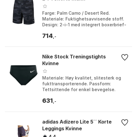
Farge: Palm Camo / Desert Red.
Materiale: Fuktighetsavvisende stoff.
Design: 2-i-1 med integrert boxerbrief-
liner. Bruksområde: Idrett og
714
hverdagsbruk. Farge: P...
,-
Nike Stock Treningstights
Kvinne
Materiale: Høy kvalitet, slitesterk og
fukttransporterende. Passform:
Tettsittende for enkel bevegelse.
Farge: Svart. Stil: Korte bukser. Farge:
631
Black. Størrels...
,-
adidas Adizero Lite 5´´ Korte
Leggings Kvinne
4.4