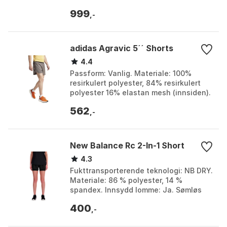
Lommer: Sidelommer og baklomme med
999
glidelås. Farge: Berry p...
,-
adidas Agravic 5´´ Shorts
4.4
Passform: Vanlig. Materiale: 100%
resirkulert polyester, 84% resirkulert
polyester 16% elastan mesh (innsiden).
Fukttransporterende teknologi:
562
AEROREADY. Lommer...
,-
New Balance Rc 2-In-1 Short
4.3
Fukttransporterende teknologi: NB DRY.
Materiale: 86 % polyester, 14 %
spandex. Innsydd lomme: Ja. Sømløs
design: Innerbukse. Farge: Black.
400
Størrelse: L, M, S, ...
,-