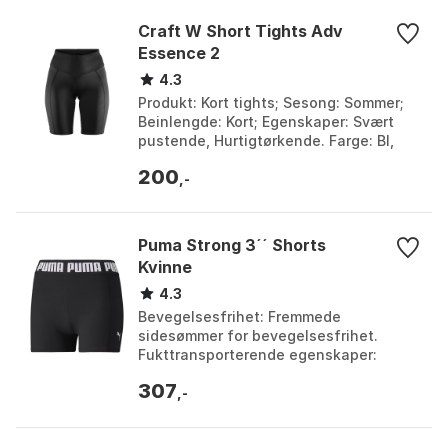
Craft W Short Tights Adv
Essence 2
4.3
Produkt: Kort tights; Sesong: Sommer;
Beinlengde: Kort; Egenskaper: Svært
pustende, Hurtigtørkende. Farge: Bl,
Black, Clove. Størrelse: L, M, S, XL, XS,
200
XXL.
,-
Puma Strong 3´´ Shorts
Kvinne
4.3
Bevegelsesfrihet: Fremmede
sidesømmer for bevegelsesfrihet.
Fukttransporterende egenskaper:
PUMAs betegnelse for
307
fukttransporterende egenskaper som
,-
bidrar til å...