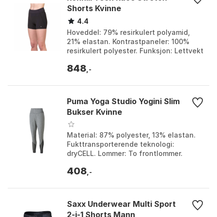
Shorts Kvinne
4.4
Hoveddel: 79% resirkulert polyamid,
21% elastan. Kontrastpaneler: 100%
resirkulert polyester. Funksjon: Lettvekt
og pustende. Høy i livet: Ja. Farge: All
848
black....
,-
Puma Yoga Studio Yogini Slim
Bukser Kvinne
Material: 87% polyester, 13% elastan.
Fukttransporterende teknologi:
dryCELL. Lommer: To frontlommer.
Komfort: Supersoft børstet stoff. Farge:
408
Medium gray heath...
,-
Saxx Underwear Multi Sport
2-i-1 Shorts Mann