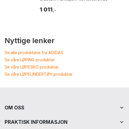
nederkant. Farge: Black 001, Terrarium.
1 011
Størrelse: L,...
,-
Nyttige lenker
Se alle produktene fra ADIDAS
Se våre LØPING produkter
Se våre LØPESKO produkter
Se våre LØPEUNDERTØY produkter
OM OSS
PRAKTISK INFORMASJON