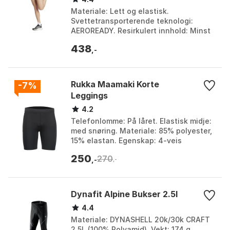
Materiale: Lett og elastisk.
Svettetransporterende teknologi:
AEROREADY. Resirkulert innhold: Minst
70%. Bruksområde: Løping og trening.
438
Farge: Aurora black. St...
,-
Rukka Maamaki Korte
-7%
Leggings
4.2
Telefonlomme: På låret. Elastisk midje:
med snøring. Materiale: 85% polyester,
15% elastan. Egenskap: 4-veis
stretchmateriale. Farge: Basic black.
250
270
Størrelse: S,...
,-
,-
Dynafit Alpine Bukser 2.5l
4.4
Materiale: DYNASHELL 20k/30k CRAFT
2.5L (100% Polyamid). Vekt: 174 g.