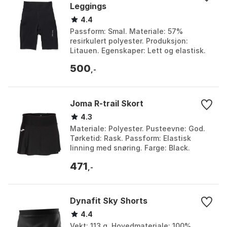
Leggings
4.4
Passform: Smal. Materiale: 57%
resirkulert polyester. Produksjon:
Litauen. Egenskaper: Lett og elastisk.
Farge: Baremark green, Baremark
500
Green, Blue illusion, T...
,-
Joma R-trail Skort
4.3
Materiale: Polyester. Pusteevne: God.
Tørketid: Rask. Passform: Elastisk
linning med snøring. Farge: Black.
Størrelse: L, M, S, XL.
471
,-
Dynafit Sky Shorts
4.4
Vekt: 113 g. Hovedmateriale: 100%