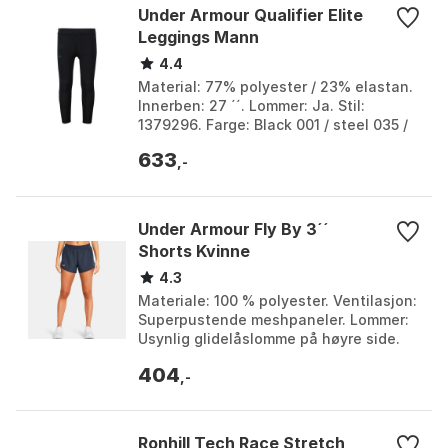
Under Armour Qualifier Elite
Leggings Mann
4.4
Material: 77% polyester / 23% elastan.
Innerben: 27 ´´. Lommer: Ja. Stil:
1379296. Farge: Black 001 / steel 035 /
reflective 960. Størrelse: L, M, S, XL.
633
,-
Under Armour Fly By 3´´
Shorts Kvinne
4.3
Materiale: 100 % polyester. Ventilasjon:
Superpustende meshpaneler. Lommer:
Usynlig glidelåslomme på høyre side.
Linning: Rynket middels høy linning
404
med innvend...
,-
Ronhill Tech Race Stretch