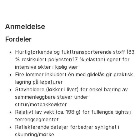
størrelse, men dersom du ønsker en noe løsere
følelse rundt bena, kan du vurdere å gå opp én
størrelse.
Anmeldelse
Fordeler
Hurtigtørkende og fukttransporterende stoff (83
% resirkulert polyester/17 % elastan) egnet for
intensive økter i kjølig vær
Fire lommer inkludert én med glidelås gir praktisk
lagring på løpeturer
Stavholdere (løkker i livet) for enkel bæring av
sammenleggbare staver under
stitur/motbakkeøkter
Relativt lav vekt (ca. 198 g) for fullengde tights i
terrengsegmentet
Reflekterende detaljer forbedrer synlighet i
skumring/mørke