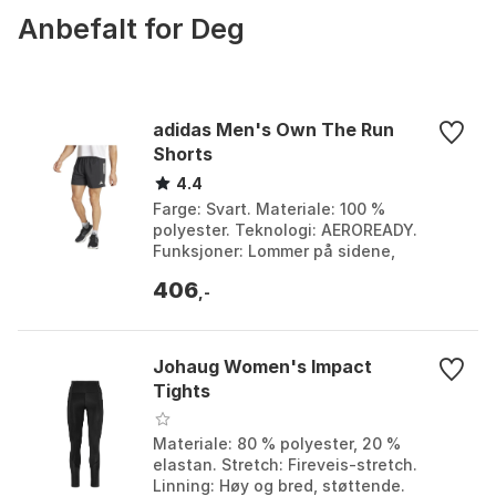
benstil
Full lengde
Anbefalt for Deg
adidas Men's Own The Run
Shorts
4.4
Farge: Svart. Materiale: 100 %
polyester. Teknologi: AEROREADY.
Funksjoner: Lommer på sidene,
baklomme med glidelås. Farge: Black,
406
Dark blue, Grey six. Størrels...
,-
Johaug Women's Impact
Tights
Materiale: 80 % polyester, 20 %
elastan. Stretch: Fireveis-stretch.
Linning: Høy og bred, støttende.