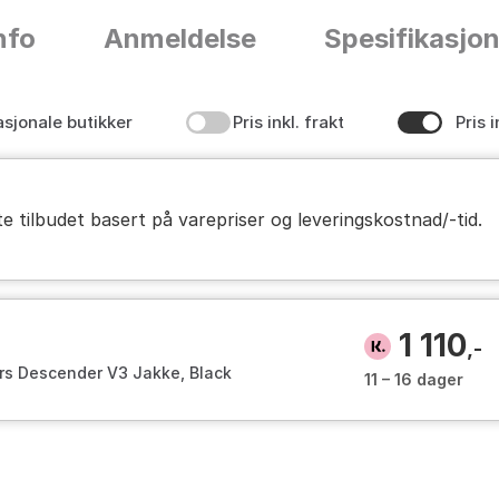
nfo
Anmeldelse
Spesifikasjo
asjonale butikker
Pris inkl. frakt
Pris i
te tilbudet basert på varepriser og leveringskostnad/-tid.
1 110
,-
rs Descender V3 Jakke, Black
11 – 16 dager