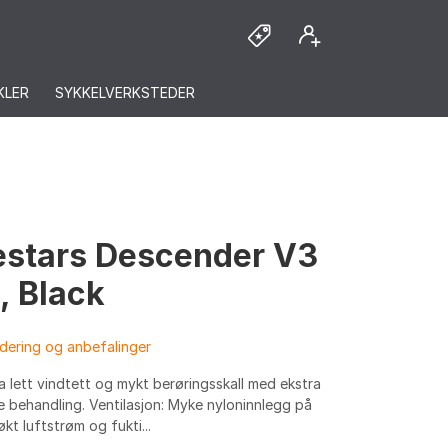
KLER
SYKKELVERKSTEDER
estars Descender V3
, Black
dering og anbefalinger
ra lett vindtett og mykt berøringsskall med ekstra
 behandling. Ventilasjon: Myke nyloninnlegg på
kt luftstrøm og fukti...