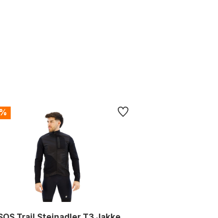
9%
OS Trail Steinadler T3 Jakke