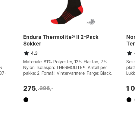
Endura Thermolite® II 2-Pack
No
Sokker
Te
4.3
Materiale: 81% Polyester, 12% Elastan, 7%
Seso
%;
Nylon. Isolasjon: THERMOLITE®. Antall per
plat
(37-
pakke: 2. Formål: Vintervarmere. Farge: Black.
Lukk
Størrelse: EU 37-42, EU 42.5-...
Stør
275
1 
296
,-
,-