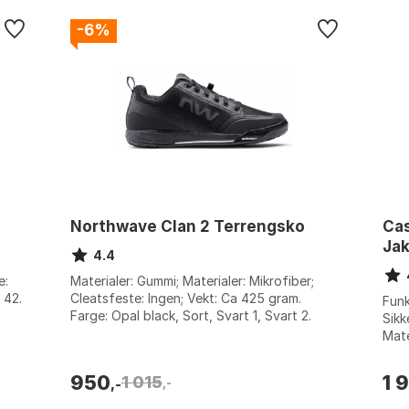
-6%
Northwave Clan 2 Terrengsko
Cas
Ja
4.4
e:
Materialer: Gummi; Materialer: Mikrofiber;
 42.
Cleatsfeste: Ingen; Vekt: Ca 425 gram.
Funk
Farge: Opal black, Sort, Svart 1, Svart 2.
Sikk
Størrelse: 39, 40, 41, 42, 43, 44, ...
Mate
sørg
950
1 
1 015
,-
,-