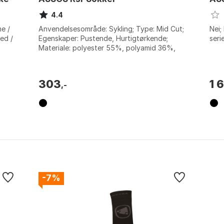
4.4
me /
Anvendelsesområde: Sykling; Type: Mid Cut;
Nei;
Red /
Egenskaper: Pustende, Hurtigtørkende;
seri
Materiale: polyester 55%, polyamid 36%,
elastan 9%. Farge: Black series. Større...
303
1 
,-
-7%