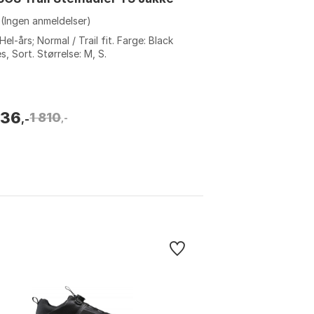
(Ingen anmeldelser)
 Hel-års; Normal / Trail fit. Farge: Black
es, Sort. Størrelse: M, S.
636
1 810
,-
,-