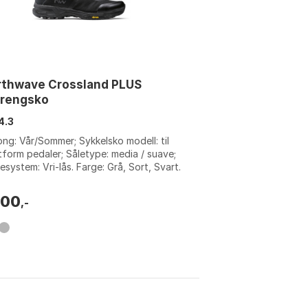
rthwave Crossland PLUS
rrengsko
4.3
ng: Vår/Sommer; Sykkelsko modell: til
tform pedaler; Såletype: media / suave;
esystem: Vri-lås. Farge: Grå, Sort, Svart.
relse: 39, 40, 41, 42, ...
000
,-