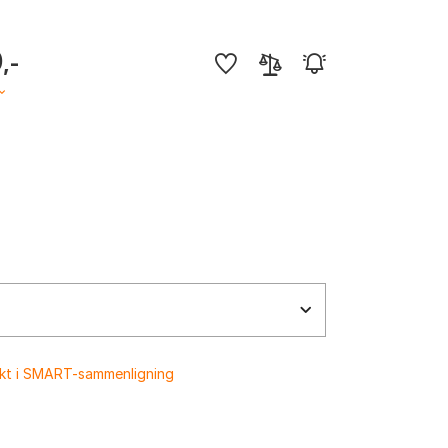
0
,-
ukt i SMART-sammenligning