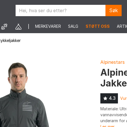
Søk
MERKEVARER
SALG
STØTT OSS
ARTI
ykkeljakker
Alpinestars
Alpin
Jakke
4.3
Vur
Materiale: Ult
vannavvisende
underarm for ø
Les mer