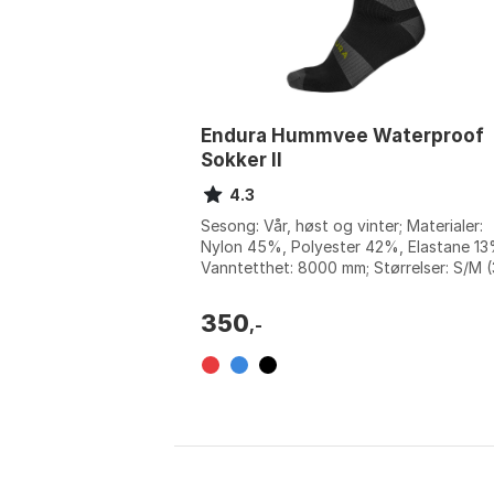
Endura Hummvee Waterproof
Sokker II
4.3
Sesong: Vår, høst og vinter; Materialer:
Nylon 45%, Polyester 42%, Elastane 13
Vanntetthet: 8000 mm; Størrelser: S/M 
42), L/XL (42,5-47). Farge: Ink blue,...
350
,-