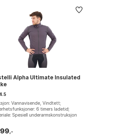
telli Alpha Ultimate Insulated
kke
4.5
sjon: Vannavisende, Vindtett;
erhetsfunksjoner: 6 timers ladetid;
riale: Spesiell underarmskonstruksjon
er for at jakken ikke sklir når du klatr...
999
,-