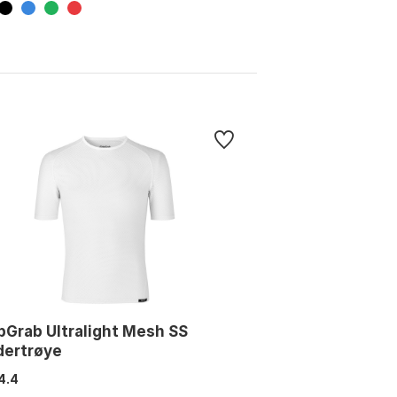
pGrab Ultralight Mesh SS
dertrøye
4.4