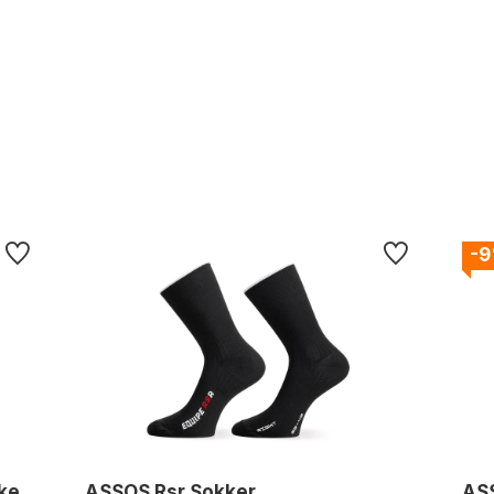
-
kke
ASSOS Rsr Sokker
ASS