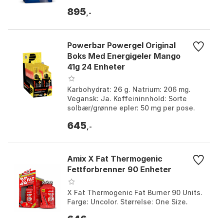
895
,-
Powerbar Powergel Original
Boks Med Energigeler Mango
41g 24 Enheter
Karbohydrat: 26 g. Natrium: 206 mg.
Vegansk: Ja. Koffeininnhold: Sorte
solbær/grønne epler: 50 mg per pose.
Farge: Black / yellow. Størrelse: One
645
Size.
,-
Amix X Fat Thermogenic
Fettforbrenner 90 Enheter
X Fat Thermogenic Fat Burner 90 Units.
Farge: Uncolor. Størrelse: One Size.