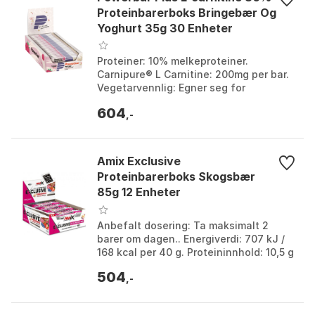
Proteinbarerboks Bringebær Og
Yoghurt 35g 30 Enheter
Proteiner: 10% melkeproteiner.
Carnipure® L Carnitine: 200mg per bar.
Vegetarvennlig: Egner seg for
vegetarianere. Søtningsmiddel: Fri for
604
aspartam. Farge: Blue...
,-
Amix Exclusive
Proteinbarerboks Skogsbær
85g 12 Enheter
Anbefalt dosering: Ta maksimalt 2
barer om dagen.. Energiverdi: 707 kJ /
168 kcal per 40 g. Proteininnhold: 10,5 g
per 40 g. Fettinnhold: 5,9 g per 40 g.
504
Farge:...
,-