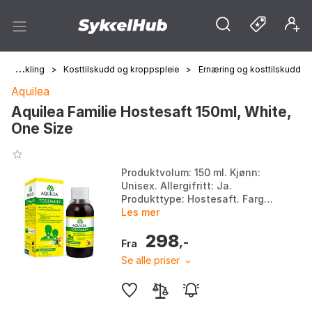
>
Sykling
>
Kosttilskudd og kroppspleie
>
Ernæring og kosttilskudd
Aquilea
Aquilea Familie Hostesaft 150ml, White,
One Size
Produktvolum: 150 ml. Kjønn:
Unisex. Allergifritt: Ja.
Produkttype: Hostesaft. Farge:
White. Størrelse: One Size.
Les mer
298
,-
Fra
Se alle priser