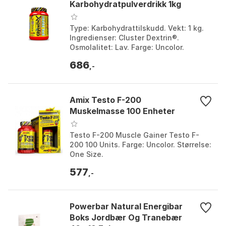
Karbohydratpulverdrikk 1kg
Type: Karbohydrattilskudd. Vekt: 1 kg.
Ingredienser: Cluster Dextrin®.
Osmolalitet: Lav. Farge: Uncolor.
Størrelse: One Size.
686
,-
Amix Testo F-200
Muskelmasse 100 Enheter
Testo F-200 Muscle Gainer Testo F-
200 100 Units. Farge: Uncolor. Størrelse:
One Size.
577
,-
Powerbar Natural Energibar
Boks Jordbær Og Tranebær