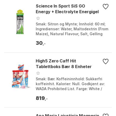
Science In Sport SiS GO
Energy + Electrolyte Energigel
Smak: Sitron og Mynte; Innhold: 60 ml;
Ingredienser: Water, Maltodextrin (From
Maize), Natural Flavour, Salt, Gelling
Agents (Gellan Gum, Xanthan Gum),
30
Acidity Regulators (Citric Acid, Sodium
,-
Citrate, Malic Acid), Sweeteners
(Acesulfame K, Sucralose),
Preservatives (Potassium Sorbate,
High5 Zero Caff Hit
Sodium Benzoate), Potassium Chloride,
Tablettboks Bær 8 Enheter
Magnesium Citrate.
Smak: Bær. Koffeininnhold: Sukkerfri
koffeinhit. Kalorier: Null. Godkjent av:
WADA Prohibited List. Farge: White /
blue. Størrelse: One Size.
819
,-
Ana Maria Lajusticia Magnesio