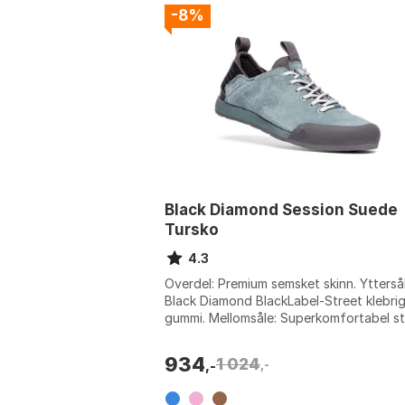
-8%
Black Diamond Session Suede
Tursko
4.3
Overdel: Premium semsket skinn. Yttersål
Black Diamond BlackLabel-Street klebri
gummi. Mellomsåle: Superkomfortabel s
EVA. Hælstropp: Elastisk for enkel ...
934
1 024
,-
,-