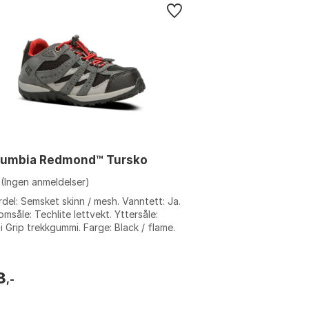
lumbia Redmond™ Tursko
(Ingen anmeldelser)
del: Semsket skinn / mesh. Vanntett: Ja.
omsåle: Techlite lettvekt. Yttersåle:
 Grip trekkgummi. Farge: Black / flame.
relse: EU 25.
8
,-