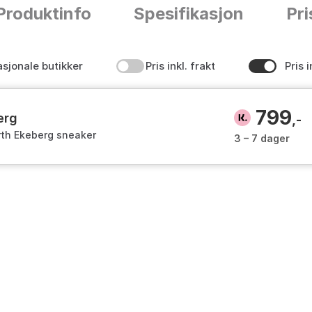
Produktinfo
Spesifikasjon
Pri
asjonale butikker
Pris inkl. frakt
Pris i
799
erg
,-
rth Ekeberg sneaker
3 – 7 dager