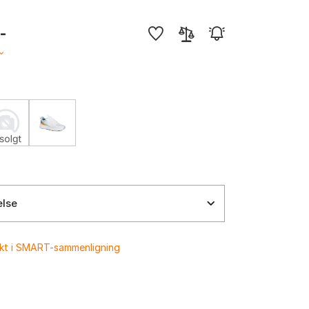
,-
else
ukt i SMART-sammenligning