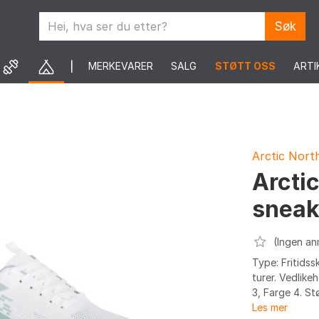
Søk
MERKEVARER
SALG
STØTT OSS
ARTI
Arctic Nort
Arcti
sneak
(Ingen an
Type: Fritidss
turer. Vedlike
3, Farge 4. Stø
Les mer