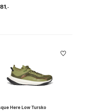
481
,-
sque Here Low Tursko