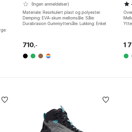
(Ingen anmeldelser)
Materiale: Resirkulert plast og polyester.
Over
Demping: EVA-skum mellomsåle. Såle:
Mell
:
Durabrasion Gummiyttersåle. Lukking: Enkel
Ytte
krok-og-løkke. Farge: Basil maple sug,...
med 
rge:
710
1 
,-