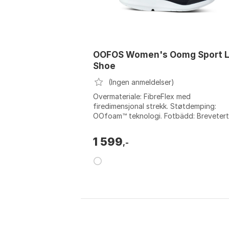
OOFOS Women's Oomg Sport 
Shoe
(Ingen anmeldelser)
Overmateriale: FibreFlex med
firedimensjonal strekk. Støtdemping:
OOfoam™ teknologi. Fotbädd: Brevetert
fotbädd som reduserer belastning på le
Rengjøring: Ka...
1 599
,-