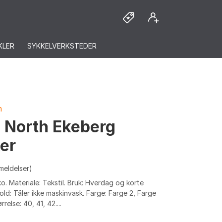
KLER
SYKKELVERKSTEDER
h
c North Ekeberg
er
meldelser)
ko. Materiale: Tekstil. Bruk: Hverdag og korte
hold: Tåler ikke maskinvask. Farge: Farge 2, Farge
rrelse: 40, 41, 42....