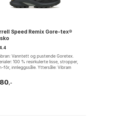
rell Speed Remix Gore-tex®
rsko
4.4
bran: Vanntett og pustende Goretex.
rialer: 100 % resirkulerte lisse, stropper,
-fôr, innleggssåle. Yttersåle: Vibram
 for økt grep. Design: Eleg...
580
,-