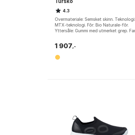
Tursko
4.3
Overmateriale: Semsket skinn. Teknologi
MTX-teknologi. Fôr: Bio Naturale-fôr.
Yttersåle: Gummi med utmerket grep. Fa
Soleil. Størrelse: EU 38.
1 907
,-