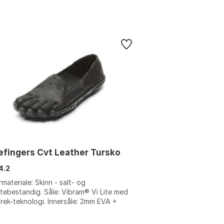
efingers Cvt Leather Tursko
4.2
materiale: Skinn - salt- og
tebestandig. Såle: Vibram® Vi Lite med
rek-teknologi. Innersåle: 2mm EVA +
treduserende BioDewix NZYM.
onstruksjo...