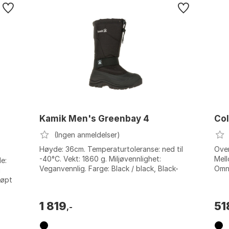
Kamik Men's Greenbay 4
Co
(Ingen anmeldelser)
Høyde: 36cm. Temperaturtoleranse: ned til
Over
-40°C. Vekt: 1860 g. Miljøvennlighet:
Mell
e:
Veganvennlig. Farge: Black / black, Black-
Omni
g
noir. Størrelse: 41, 43, 44, 45, 46, 4...
Stør
tøpt
1 819
51
,-