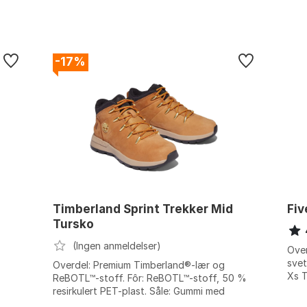
-17%
Timberland Sprint Trekker Mid
Fiv
Tursko
(Ingen anmeldelser)
Over
svet
Overdel: Premium Timberland®-lær og
Xs T
ReBOTL™-stoff. Fôr: ReBOTL™-stoff, 50 %
jer.
Luk
resirkulert PET-plast. Såle: Gummi med
Hælk
knotter, 42% resirkulert plast. Fotbed: