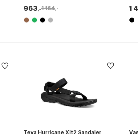
Ortho...
963
1 
1 164
,-
,-
Teva Hurricane Xlt2 Sandaler
Va