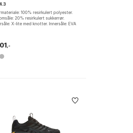
4.3
materiale: 100% resirkulert polyester.
omsåle: 20% resirkulert sukkerrør.
rsåle: X-lite med knotter. Innersåle: EVA
20% Bloom-alger. Farge: Adve...
701
,-