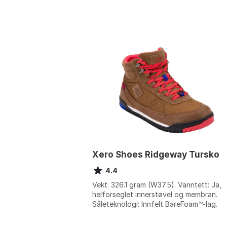
Xero Shoes Ridgeway Tursko
4.4
Vekt: 326.1 gram (W37.5). Vanntett: Ja,
helforseglet innerstøvel og membran.
Såleteknologi: Innfelt BareFoam™-lag.
Overdel: Kanvas med semsket skinn detal
F...