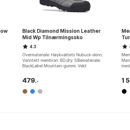
Low
Black Diamond Mission Leather
Mer
Mid Wp Tilnærmingssko
Tu
4.3
Overmateriale: Høykvalitets Nubuck-skinn.
Mem
Vanntett membran: BD.dry. Sålemateriale:
Mate
BlackLabel Mountain-gummi. Vekt:
mesh
dd.
410g/14,45oz. Farge: Coastal blue, Moab
TC5+
brow...
479
1 
,-