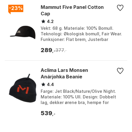
Mammut Five Panel Cotton
-23%
Cap
4.2
Vekt: 68 g. Materiale: 100% Bomull.
Teknologi: Økologisk bomull, Fair Wear.
Funksjoner: Flat brem, Justerbar
størrelse. Farge: Black, Claystone,
289
377
Marsh, Strata. ...
,-
,-
Aclima Lars Monsen
Anárjohka Beanie
4.4
Farge: Jet Black/Nature/Olive Night.
Materiale: 100% Ull. Design: Dobbelt
lag, dekker ørene bra, hempe for
tørking. Komfort: Lett og behagelig,
539
myk merinoull. F...
,-