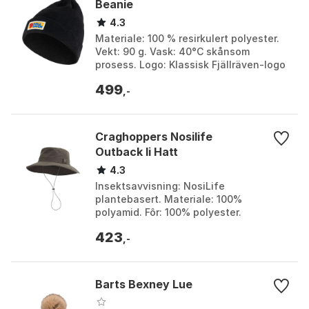
Beanie
4.3
Materiale: 100 % resirkulert polyester.
Vekt: 90 g. Vask: 40°C skånsom
prosess. Logo: Klassisk Fjällräven-logo
fra 1970-tallet foran. Farge: Black.
499
Størrelse: O...
,-
Craghoppers Nosilife
Outback Ii Hatt
4.3
Insektsavvisning: NosiLife
plantebasert. Materiale: 100%
polyamid. Fôr: 100% polyester.
Ventilering: På sidene. Farge: Pebble,
423
Woodland green. Størrelse: M/L, S...
,-
Barts Bexney Lue