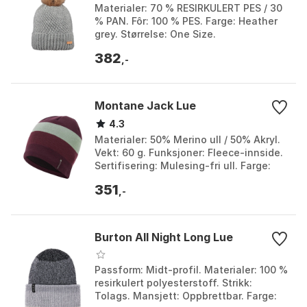
Materialer: 70 % RESIRKULERT PES / 30
% PAN. Fôr: 100 % PES. Farge: Heather
grey. Størrelse: One Size.
382
,-
Montane Jack Lue
4.3
Materialer: 50% Merino ull / 50% Akryl.
Vekt: 60 g. Funksjoner: Fleece-innside.
Sertifisering: Mulesing-fri ull. Farge:
Black, Eclipse blue, Mulberry 2,
351
Saskato...
,-
Burton All Night Long Lue
Passform: Midt-profil. Materialer: 100 %
resirkulert polyesterstoff. Strikk:
Tolags. Mansjett: Oppbrettbar. Farge: