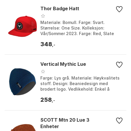
Thor Badge Hatt
Materiale: Bomull. Farge: Svart.
Størrelse: One Size. Kolleksjon:
Vår/Sommer 2023. Farge: Red, Slate
blue. Størrelse: One Size.
348
,-
Vertical Mythic Lue
Farge: Lys grå. Materiale: Høykvalitets
stoff. Design: Beaniedesign med
brodert logo. Vedlikehold: Enkel å
vedlikeholde. Farge: Light grey.
258
Størrelse: One Size....
,-
SCOTT Mtn 20 Lue 3
Enheter