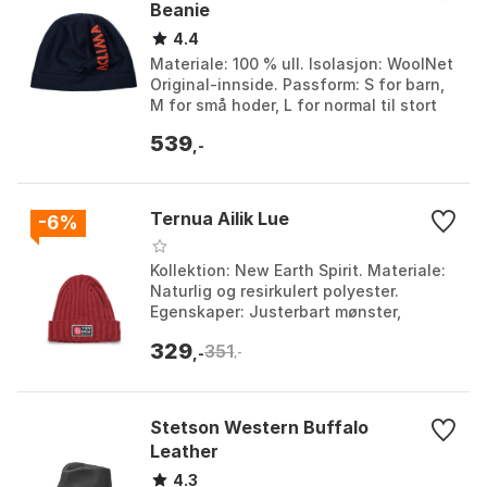
Beanie
4.4
Materiale: 100 % ull. Isolasjon: WoolNet
Original-innside. Passform: S for barn,
M for små hoder, L for normal til stort
hode. Bruk: Passer fint under hjelm.
539
Fa...
,-
Ternua Ailik Lue
-6%
Kollektion: New Earth Spirit. Materiale:
Naturlig og resirkulert polyester.
Egenskaper: Justerbart mønster,
grovstrikket design. Ekstra detalj:
329
351
Innvendig fleece...
,-
,-
Stetson Western Buffalo
Leather
4.3