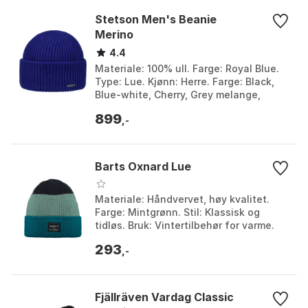
Stetson Men's Beanie
Merino
4.4
Materiale: 100% ull. Farge: Royal Blue.
Type: Lue. Kjønn: Herre. Farge: Black,
Blue-white, Cherry, Grey melange,
Navy, Royal blue. Størrelse: One Size.
899
,-
Barts Oxnard Lue
Materiale: Håndvervet, høy kvalitet.
Farge: Mintgrønn. Stil: Klassisk og
tidløs. Bruk: Vintertilbehør for varme.
Farge: Mint. Størrelse: One Size.
293
,-
Fjällräven Vardag Classic