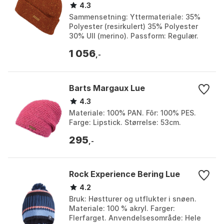
4.3
Sammensetning: Yttermateriale: 35%
Polyester (resirkulert) 35% Polyester
30% Ull (merino). Passform: Regulær.
Teknologi: Merinoull. Vekt: Ca. 150 g.
1 056
Farge: Acid...
,-
Barts Margaux Lue
4.3
Materiale: 100% PAN. Fôr: 100% PES.
Farge: Lipstick. Størrelse: 53cm.
295
,-
Rock Experience Bering Lue
4.2
Bruk: Høstturer og utflukter i snøen.
Materiale: 100 % akryl. Farger:
Flerfarget. Anvendelsesområde: Hele