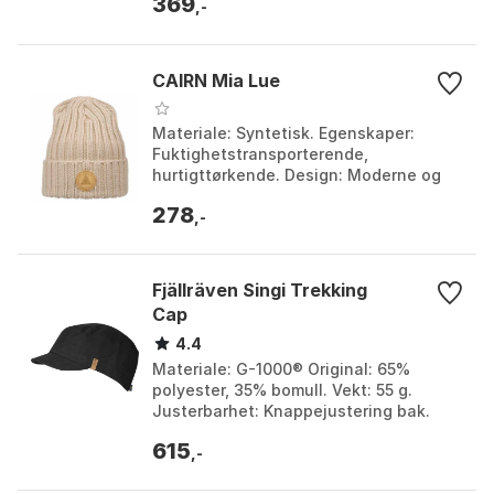
369
utvalgt garn. Farge: Cream. S...
,-
CAIRN Mia Lue
Materiale: Syntetisk. Egenskaper:
Fuktighetstransporterende,
hurtigttørkende. Design: Moderne og
elegant med subtil logo. Bruk: Lett og
278
pakkbar, ideell for uten...
,-
Fjällräven Singi Trekking
Cap
4.4
Materiale: G-1000® Original: 65%
polyester, 35% bomull. Vekt: 55 g.
Justerbarhet: Knappejustering bak.
Beskyttelse: Solbeskyttelse,
615
vannavstøtende. Farge: Black...
,-