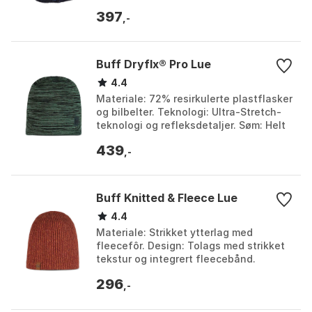
året. Farge: Multicolor, Multicolor /
397
multicolor. Stør...
,-
Buff Dryflx® Pro Lue
4.4
Materiale: 72% resirkulerte plastflasker
og bilbelter. Teknologi: Ultra-Stretch-
teknologi og refleksdetaljer. Søm: Helt
sømløs design for komfort.
439
Vaskeanvisnin...
,-
Buff Knitted & Fleece Lue
4.4
Materiale: Strikket ytterlag med
fleecefôr. Design: Tolags med strikket
tekstur og integrert fleecebånd.
Bruksområde: Passer for daglig
296
pendling og utendørs vin...
,-