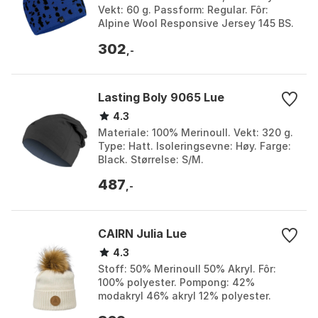
Vekt: 60 g. Passform: Regular. Fôr:
Alpine Wool Responsive Jersey 145 BS.
Farge: Electric, Etruscan red, Faded
302
green. Størr...
,-
Lasting Boly 9065 Lue
4.3
Materiale: 100% Merinoull. Vekt: 320 g.
Type: Hatt. Isoleringsevne: Høy. Farge:
Black. Størrelse: S/M.
487
,-
CAIRN Julia Lue
4.3
Stoff: 50% Merinoull 50% Akryl. Fôr:
100% polyester. Pompong: 42%
modakryl 46% akryl 12% polyester.
Design: En pen pompong og nøye