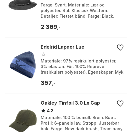
Farge: Svart. Materiale: Lær og
polyester. Stil: Klassisk Western.
Detaljer: Flettet bånd. Farge: Black.
Størrelse: 55/S, 57/M, 59/L, 61/XL.
2 369
,-
Edelrid Lapnor Lue
Materiale: 97% resirkulert polyester,
3% elastan. Fôr: 100% Repreve
(resirkulert polyester). Egenskaper: Myk
fleecefôr. Design: Dæmpete farger med
357
tonale stripe...
,-
Oakley Tinfoil 3.0 Lx Cap
4.3
Materiale: 100 % bomull. Brem: Buet.
Profil: 6-panels lav. Stropp: Justerbar
bak. Farge: New dark brush, Team navy.