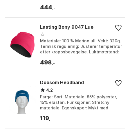
Størrelse: One Size.
444
,-
Lasting Bony 9047 Lue
Materiale: 100 % Merino ull. Vekt: 320g.
Termisk regulering: Justerer temperatur
etter kroppsbevegelse. Luktmotstand:
Naturlig evne til å avvise lukt. Farge:
498
Bl...
,-
Dobsom Headband
4.2
Farge: Sort. Materiale: 85% polyester,
15% elastan. Funksjoner: Stretchy
materiale. Egenskaper: Mykt med
børstet innside. Farge: Blue, Red.
119
Størrelse: M.
,-