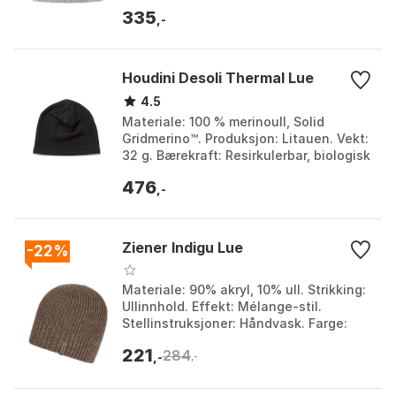
Dress blue, Martini olive, True black.
335
Større...
,-
Houdini Desoli Thermal Lue
4.5
Materiale: 100 % merinoull, Solid
Gridmerino™. Produksjon: Litauen. Vekt:
32 g. Bærekraft: Resirkulerbar, biologisk
nedbrytbar. Farge: Blue illusion, College
476
gr...
,-
Ziener Indigu Lue
-22%
Materiale: 90% akryl, 10% ull. Strikking:
Ullinnhold. Effekt: Mélange-stil.
Stellinstruksjoner: Håndvask. Farge:
Black, Ombre, Walnut. Størrelse: Unisex.
221
284
,-
,-