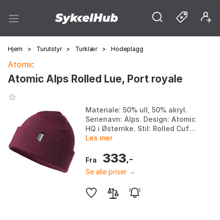
Hjem
>
Turutstyr
>
Turklær
>
Hodeplagg
Atomic
Atomic Alps Rolled Lue, Port royale
Materiale: 50% ull, 50% akryl.
Serienavn: Alps. Design: Atomic
HQ i Østerrike. Stil: Rolled Cuff
Beanie. Farge: Port royale.
Les mer
Størrelse: One Size.
333
,-
Fra
Se alle priser