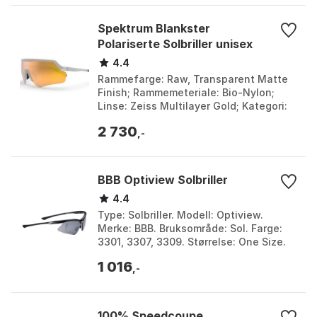
Spektrum Blankster
Polariserte Solbriller unisex
4.4
Rammefarge: Raw, Transparent Matte
Finish; Rammemeteriale: Bio-Nylon;
Linse: Zeiss Multilayer Gold; Kategori:
S3. Farge: Raw. Størrelse: Gold Bio-
2 730
Nylon/CAT3.
,-
BBB Optiview Solbriller
4.4
Type: Solbriller. Modell: Optiview.
Merke: BBB. Bruksområde: Sol. Farge:
3301, 3307, 3309. Størrelse: One Size.
1 016
,-
100% Speedcoupe