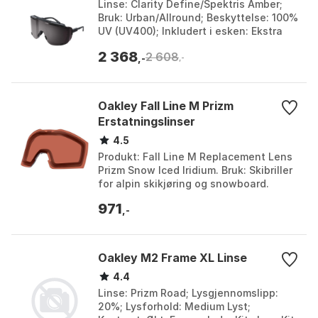
Linse: Clarity Define/Spektris Amber;
Bruk: Urban/Allround; Beskyttelse: 100%
UV (UV400); Inkludert i esken: Ekstra
linse (klar/transparent), rengjøringsklut.
2 368
2 608
F...
,-
,-
Oakley Fall Line M Prizm
Erstatningslinser
4.5
Produkt: Fall Line M Replacement Lens
Prizm Snow Iced Iridium. Bruk: Skibriller
for alpin skikjøring og snowboard.
Egenskaper: Optimalisert lysfiltrering,
971
forbe...
,-
Oakley M2 Frame XL Linse
4.4
Linse: Prizm Road; Lysgjennomslipp:
20%; Lysforhold: Medium Lyst;