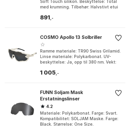
Soft Touch silikon. Beskyttelse: Total
med krumning. Tilbehør: Halvstivt etui
og mikrofiberposer. Farge: Green, Pink.
891
Størr...
,-
COSMO Apollo 13 Solbriller
Ramme materiale: TR90 Swiss Grilamid.
Linse materiale: Polykarbonat. UV-
beskyttelse: Ja, opp til 380 nm. Vekt:
32 g. Farge: Anthracite, Green, White
1 005
matte. Stør...
,-
FUNN Soljam Mask
Erstatningslinser
4.2
Materiale: Polykarbonat. Farge: Svart.
Kompatibilitet: SOLJAM Maske. Farge:
Black. Størrelse: One Size.