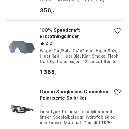
Størrelse: One Size.
356
,-
100% Speedcraft
Erstatningslinser
4.4
Farge: Gul/Sølv, Grå/Grønn, Hiper Sølv,
Hiper Rød, Hiper Blå, Klar, Smoke, Flash
Gull. Lystransmisjon: 12. Linsefilter: 3.
Størrelse: Én størrelse. Farge: Black...
1 383
,-
Ocean Sunglasses Chameleon
Polariserte Solbriller
Linsetype: Polariserte polykarbonat
linser. Spesialbelegg: Hydrofobisk og
oleofobisk. Material: Grimalid TR90.
Antifog-system: Ja, med ventilasjon.