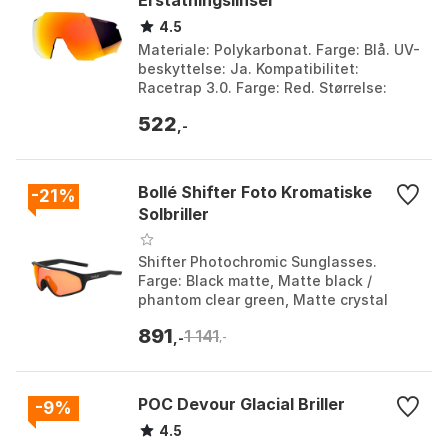
Erstatningslinser
4.5
Materiale: Polykarbonat. Farge: Blå. UV-
beskyttelse: Ja. Kompatibilitet:
Racetrap 3.0. Farge: Red. Størrelse:
Hiper Red Multilayer Mirror/CAT3.
522
,-
Bollé Shifter Foto Kromatiske
-21%
Solbriller
Shifter Photochromic Sunglasses.
Farge: Black matte, Matte black /
phantom clear green, Matte crystal
navy. Størrelse: Brown Red/CAT1-3,
891
1 141
Phantom Clear Green/CAT...
,-
,-
POC Devour Glacial Briller
-9%
4.5