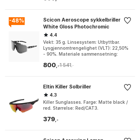
Scicon Aeroscope sykkelbriller
-48%
White Gloss Photochromic
4.4
Vekt: 35 g. Linsesystem: Utbyttbar.
Lysgjennomtrengelighet (VLT): 22,50%
- 90%. Materiale sammensetning:
Ramme: Grilamid TR90 Bio Based -
800
1 541
Linse: Polykarbonat. F...
,-
,-
Eltin Killer Solbriller
4.3
Killer Sunglasses. Farge: Matte black /
red. Størrelse: Red/CAT3.
379
,-