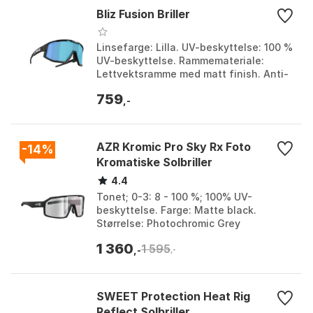
Bliz Fusion Briller
Linsefarge: Lilla. UV-beskyttelse: 100 %
UV-beskyttelse. Rammemateriale:
Lettvektsramme med matt finish. Anti-
dugg teknologi: Ja. Farge: Black,
759
Crystal black, C...
,-
AZR Kromic Pro Sky Rx Foto
-14%
Kromatiske Solbriller
4.4
Tonet; 0-3: 8 - 100 %; 100% UV-
beskyttelse. Farge: Matte black.
Størrelse: Photochromic Grey
Mirror/CAT1-3.
1 360
1 595
,-
,-
SWEET Protection Heat Rig
Reflect Solbriller