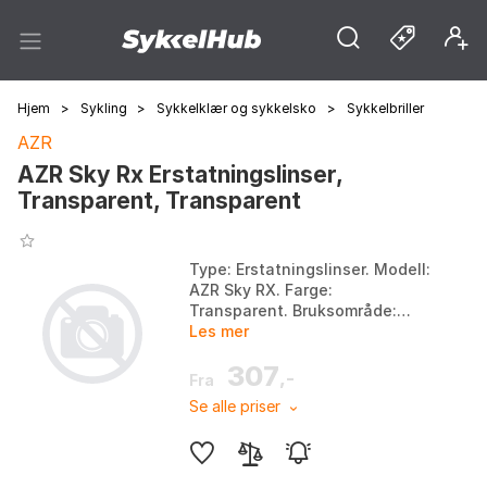
Hjem
>
Sykling
>
Sykkelklær og sykkelsko
>
Sykkelbriller
AZR
AZR Sky Rx Erstatningslinser,
Transparent, Transparent
Type: Erstatningslinser. Modell:
AZR Sky RX. Farge:
Transparent. Bruksområde:
Forbedre visuell opplevelse,
Les mer
egnet for profesjonell idrett og
307
hverdagsbruk. Farge:...
,-
Fra
Se alle priser