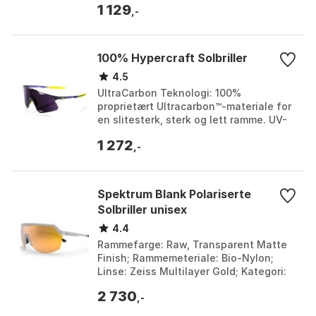
1 129
Farge: Black...
,-
100% Hypercraft Solbriller
4.5
UltraCarbon Teknologi: 100%
proprietært Ultracarbon™-materiale for
en slitesterk, sterk og lett ramme. UV-
beskyttelse: 100% UV-beskyttelse
1 272
(UV400). Linse Kvalit...
,-
Spektrum Blank Polariserte
Solbriller unisex
4.4
Rammefarge: Raw, Transparent Matte
Finish; Rammemeteriale: Bio-Nylon;
Linse: Zeiss Multilayer Gold; Kategori:
S3. Farge: Raw. Størrelse: Gold Bio-
2 730
Nylon/CAT3.
,-