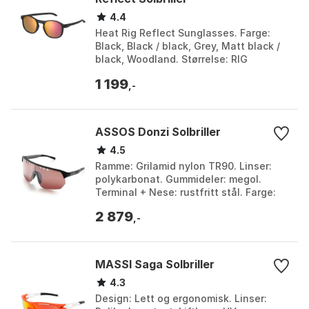
4.4
Heat Rig Reflect Sunglasses. Farge:
Black, Black / black, Grey, Matt black /
black, Woodland. Størrelse: RIG
Aquamarine/CAT3, RIG Bixbite/CAT3,
1 199
RIG Obsidian/CAT...
,-
ASSOS Donzi Solbriller
4.5
Ramme: Grilamid nylon TR90. Linser:
polykarbonat. Gummideler: megol.
Terminal + Nese: rustfritt stål. Farge:
Gold, Grey, White. Størrelse:
2 879
Chrome/CAT3, FotoDyna...
,-
MASSI Saga Solbriller
4.3
Design: Lett og ergonomisk. Linser: