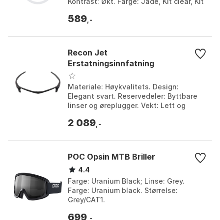
Kontrast: Økt. Farge: Jade, Kit clear, Kit
fire iridium polarized, Prizm black, Prizm
589
black po...
,-
Recon Jet
Erstatningsinnfatning
Materiale: Høykvalitets. Design:
Elegant svart. Reservedeler: Byttbare
linser og øreplugger. Vekt: Lett og
slitesterk. Farge: Black, White.
2 089
Størrelse: One Size....
,-
POC Opsin MTB Briller
4.4
Farge: Uranium Black; Linse: Grey.
Farge: Uranium black. Størrelse:
Grey/CAT1.
699
,-