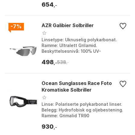
654
,-
AZR Galibier Solbriller
-7%
Linsetype: Uknuselig polykarbonat.
Ramme: Ultralett Grilamid.
Beskyttelsesnivå: 100% UV-
beskyttelse, Kategori 3. Vekt: 25 g.
498
538
Farge: Bright white / black. Større...
,-
,-
Ocean Sunglasses Race Foto
Kromatiske Solbriller
Linse: Polariserte polykarbonat linser.
Belegg: Hydrofobisk og oljebestening.
Ramme: Grimalid TR90
Lettvektsmateriale. Antifog system:
930
Konstant ventilasjon. Far...
,-