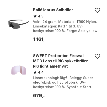
Bollé Icarus Solbriller
4.5
Vekt: 24 gram. Materiale: TR90 Nylon.
Linsekategori: Katt 1 til 3. UV-
beskyttelse: 100 %. Farge: Acid yellow
matte, Matte black, Pink / matte black.
1 161
Størrelse: ...
,-
SWEET Protection Firewall
MTB Lens til RIG sykkelbriller
RIG light amethyst
4.4
Linseteknologi: Rig®. Belegg: Super
oleofobisk og hydrofobisk. UV-
beskyttelse: 100 %. Synsfelt: Stort.
Farge: Purple. Størrelse: RIG Light
679
Amethyst Mirror/CAT3....
,-