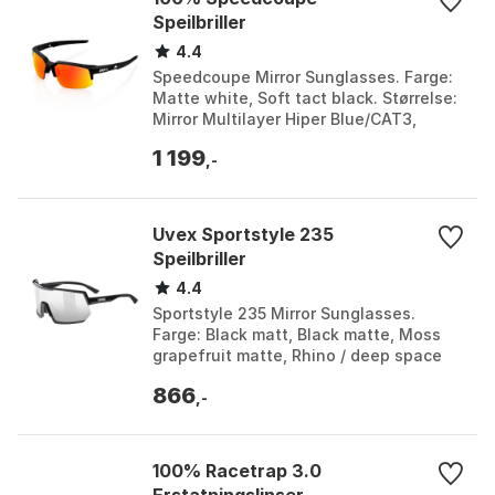
Speilbriller
4.4
Speedcoupe Mirror Sunglasses. Farge:
Matte white, Soft tact black. Størrelse:
Mirror Multilayer Hiper Blue/CAT3,
Mirror Multilayer Hiper Red/CAT2.
1 199
,-
Uvex Sportstyle 235
Speilbriller
4.4
Sportstyle 235 Mirror Sunglasses.
Farge: Black matt, Black matte, Moss
grapefruit matte, Rhino / deep space
matte, Smoke transparent, Stone blue
866
matt. Størrelse...
,-
100% Racetrap 3.0