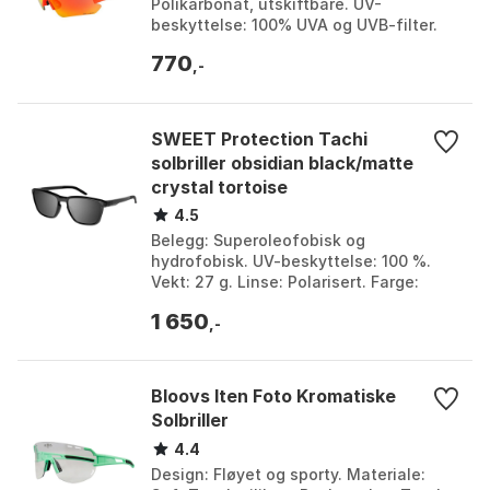
Polikarbonat, utskiftbare. UV-
beskyttelse: 100% UVA og UVB-filter.
Farger: 7 forskjellige
770
rammealternativer. Farge: Orange /...
,-
SWEET Protection Tachi
solbriller obsidian black/matte
crystal tortoise
4.5
Belegg: Superoleofobisk og
hydrofobisk. UV-beskyttelse: 100 %.
Vekt: 27 g. Linse: Polarisert. Farge:
Matte black, Obsidian black / matte
1 650
crystal ochre, Obsidian...
,-
Bloovs Iten Foto Kromatiske
Solbriller
4.4
Design: Fløyet og sporty. Materiale: