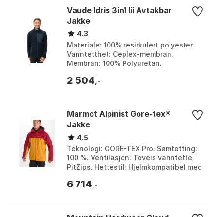
Vaude Idris 3in1 Iii Avtakbar
Jakke
4.3
Materiale: 100% resirkulert polyester.
Vanntetthet: Ceplex-membran.
Membran: 100% Polyuretan.
Behandling: Eco Finish (PFC-fri). Farge:
2 504
Black, Dark oak, Dark sea...
,-
Marmot Alpinist Gore-tex®
Jakke
4.5
Teknologi: GORE-TEX Pro. Sømtetting:
100 %. Ventilasjon: Toveis vanntette
PitZips. Hettestil: Hjelmkompatibel med
periferisk justering. Farge: Team red /
6 714
golden...
,-