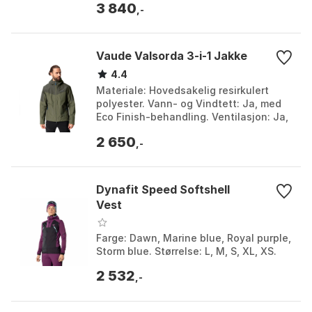
3 840
resirkulert polyester. Farge...
,-
Vaude Valsorda 3-i-1 Jakke
4.4
Materiale: Hovedsakelig resirkulert
polyester. Vann- og Vindtett: Ja, med
Eco Finish-behandling. Ventilasjon: Ja,
under armene. Justerbare Detaljer:
2 650
Hette, mans...
,-
Dynafit Speed Softshell
Vest
Farge: Dawn, Marine blue, Royal purple,
Storm blue. Størrelse: L, M, S, XL, XS.
2 532
,-