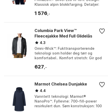
Klassisk alpin blokkfarging. Detaljer:
Spyder-arvlapp på venstre skulder.
1 576
Farge: B...
,-
Columbia Park View™
Fleecejakke Med Full Glidelås
4.3
Omni-Wick™: Fukttransporterende
teknologi som holder deg tørr og
komfortabel.. Komfort stretch: Gir god
bevegelsesfrihet.. Materiale: 100%
627
polyester, glatt over...
,-
Marmot Chelsea Dunjakke
4.4
Vanntett teknologi: Marmot®
NanoPro™. Fyllevne: 700-fill-power
resirkulert dun. Søm konstruksjon: 100
% sømteipet. Materiale: 100 %