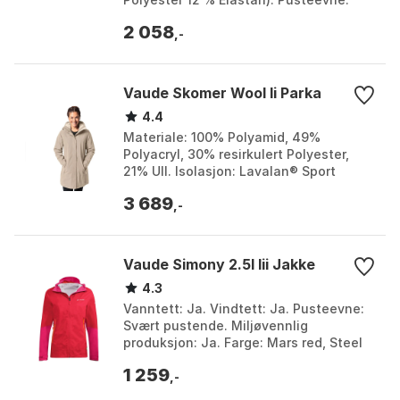
Høy. Passform: Atletisk. Farge: Marine
2 058
blue, Royal p...
,-
Vaude Skomer Wool Ii Parka
4.4
Materiale: 100% Polyamid, 49%
Polyacryl, 30% resirkulert Polyester,
21% Ull. Isolasjon: Lavalan® Sport
Insulation, 82% økologisk Ull, 18%
3 689
Polylaktid. Klimavennl...
,-
Vaude Simony 2.5l Iii Jakke
4.3
Vanntett: Ja. Vindtett: Ja. Pusteevne:
Svært pustende. Miljøvennlig
produksjon: Ja. Farge: Mars red, Steel
blue. Størrelse: 34, 36.
1 259
,-