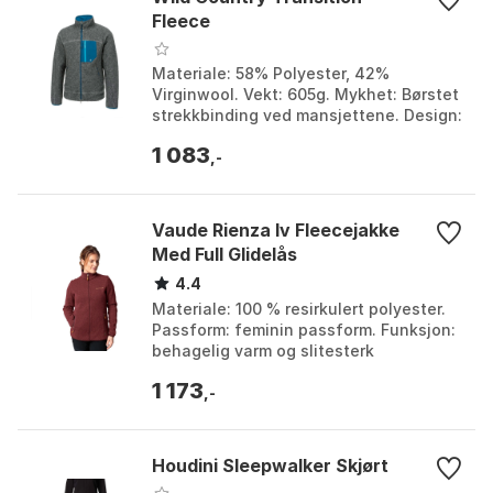
Fleece
Materiale: 58% Polyester, 42%
Virginwool. Vekt: 605g. Mykhet: Børstet
strekkbinding ved mansjettene. Design:
Attraktiv melangeeffekt. Farge: Grey
1 083
melange / purp...
,-
Vaude Rienza Iv Fleecejakke
Med Full Glidelås
4.4
Materiale: 100 % resirkulert polyester.
Passform: feminin passform. Funksjon:
behagelig varm og slitesterk
fleecejakke. Miljøegenskaper:
1 173
klimanøytral og laget a...
,-
Houdini Sleepwalker Skjørt