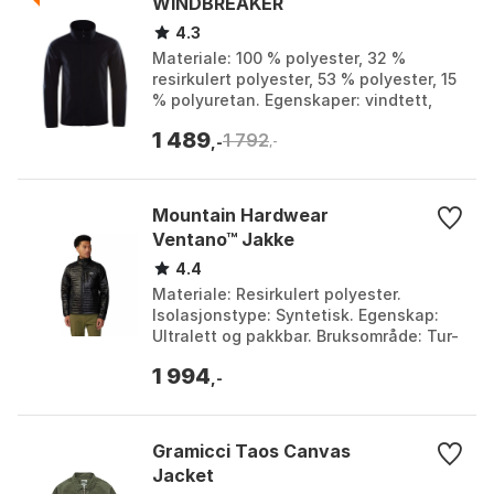
WINDBREAKER
4.3
Materiale: 100 % polyester, 32 %
resirkulert polyester, 53 % polyester, 15
% polyuretan. Egenskaper: vindtett,
høy pusteevne. Behandling: PFC-fri
1 489
1 792
DWR-behandling...
,-
,-
Mountain Hardwear
Ventano™ Jakke
4.4
Materiale: Resirkulert polyester.
Isolasjonstype: Syntetisk. Egenskap:
Ultralett og pakkbar. Bruksområde: Tur-
og backpackingturer. Farge: Black, Dark
1 994
caspian. ...
,-
Gramicci Taos Canvas
Jacket