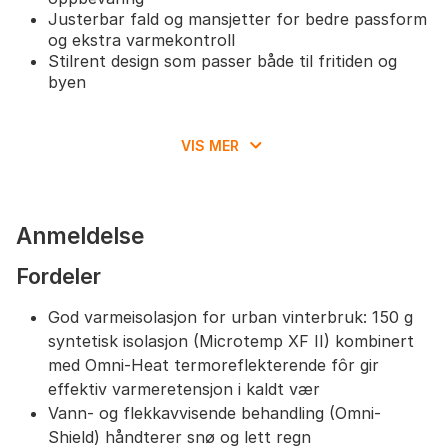
Justerbar fald og mansjetter for bedre passform
og ekstra varmekontroll
Stilrent design som passer både til fritiden og
byen
Størrelses- og passformanbefalinger
VIS MER
Normal i størrelsen – velg din vanlige størrelse
for en behagelig passform
Tilpasset for bruk med lag under; vurder en
størrelse opp om du ønsker ekstra plass til
Anmeldelse
tykkere lag
Jakken har noe lengre bakpart for ekstra
Fordeler
beskyttelse mot kald vind
God varmeisolasjon for urban vinterbruk: 150 g
syntetisk isolasjon (Microtemp XF II) kombinert
med Omni-Heat termoreflekterende fôr gir
effektiv varmeretensjon i kaldt vær
Vann- og flekkavvisende behandling (Omni-
Shield) håndterer snø og lett regn