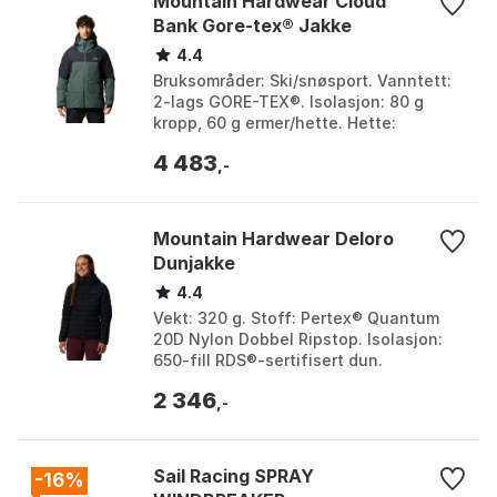
Mountain Hardwear Cloud
Bank Gore-tex® Jakke
4.4
Bruksområder: Ski/snøsport. Vanntett:
2-lags GORE-TEX®. Isolasjon: 80 g
kropp, 60 g ermer/hette. Hette:
Hjelmkompatibel med treveis justering.
4 483
Farge: Black spru...
,-
Mountain Hardwear Deloro
Dunjakke
4.4
Vekt: 320 g. Stoff: Pertex® Quantum
20D Nylon Dobbel Ripstop. Isolasjon:
650-fill RDS®-sertifisert dun.
Funksjonalitet: Oppbevaring i egen
2 346
lomme, værbestandig. ...
,-
Sail Racing SPRAY
-16%