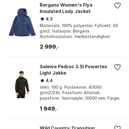
Bergans Women's Flya
Insulated Lady Jacket
4.3
Materiale: 100% polyester. Fyllvekt: 60
g/m2. Isolasjon: Bergans
ArcticInsulation. Værbestandighet:
Vanntett og vindtett. Farge: Black/solid
2 999
grey, Navy blue, Na...
,-
Salewa Pedroc 2.5l Powertex
Light Jakke
4.4
Vekt: 190 g. Pusteevne: 40000
gr/m2/24t. Passform: Atletisk
passform. Vannsøyle: 10000 mm. Farge:
Dark olive, Flame, Onyx, Turmeric.
1 949
Størrelse: L, M, S, XL, XXL...
,-
Wild Country Transition