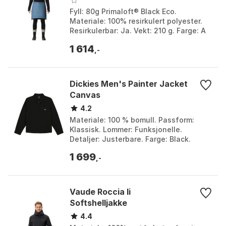
Fyll: 80g Primaloft® Black Eco.
Materiale: 100% resirkulert polyester.
Resirkulerbar: Ja. Vekt: 210 g. Farge: A
touch of gray, Pow pink, Sail away blue,
1 614
Sandsto...
,-
Dickies Men's Painter Jacket
Canvas
4.2
Materiale: 100 % bomull. Passform:
Klassisk. Lommer: Funksjonelle.
Detaljer: Justerbare. Farge: Black.
Størrelse: M, S.
1 699
,-
Vaude Roccia Ii
Softshelljakke
4.4