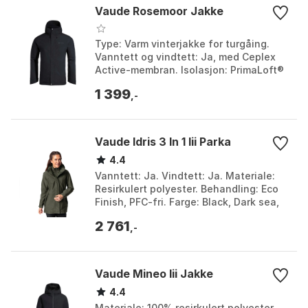
Vaude Rosemoor Jakke
Type: Varm vinterjakke for turgåing.
Vanntett og vindtett: Ja, med Ceplex
Active-membran. Isolasjon: PrimaLoft®
Black Insulation Eco. Miljøvennlighet:
1 399
Klimanøyt...
,-
Vaude Idris 3 In 1 Iii Parka
4.4
Vanntett: Ja. Vindtett: Ja. Materiale:
Resirkulert polyester. Behandling: Eco
Finish, PFC-fri. Farge: Black, Dark sea,
Khaki 1, Khaki 2. Størrelse: 38, 3XL,
2 761
44,...
,-
Vaude Mineo Iii Jakke
4.4
Materiale: 100% resirkulert polyester.