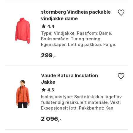
stormberg Vindheia packable
vindjakke dame
4.4
Type: Vindjakke. Passform: Dame.
Bruksområde: Tur og trening.
Egenskaper: Lett og pakkbar. Farge:
Farge 1, Farge 2, Farge 3. Størrelse: M,
299
S, XS.
,-
Vaude Batura Insulation
Jakke
4.5
Isolasjonstype: Syntetisk dun laget av
fullstendig resirkulert materiale. Vekt:
Eksepsjonelt lett. Pakkbarhet: Kan
pakkes ned i innerlommen.
2 096
Miljøsertifisering:...
,-