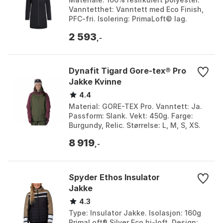
Vanntetthet: Vanntett med Eco Finish,
PFC-fri. Isolering: PrimaLoft© lag.
Design: Refleksdetaljer og
2 593
sykkelvennlig. Farge...
,-
Dynafit Tigard Gore-tex® Pro
Jakke Kvinne
4.4
Material: GORE-TEX Pro. Vanntett: Ja.
Passform: Slank. Vekt: 450g. Farge:
Burgundy, Relic. Størrelse: L, M, S, XS.
8 919
,-
Spyder Ethos Insulator
Jakke
4.3
Type: Insulator Jakke. Isolasjon: 160g
PrimaLoft® Silver Eco hi-loft. Design: