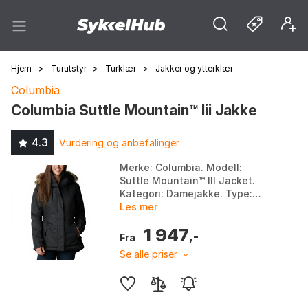
Hjem
>
Turutstyr
>
Turklær
>
Jakker og ytterklær
Columbia
Columbia Suttle Mountain™ Iii Jakke
4.3
Vurdering og anbefalinger
Merke: Columbia. Modell:
Suttle Mountain™ III Jacket.
Kategori: Damejakke. Type:
Jakke. Farge: Black, Rich wine.
Les mer
Størrelse: L, M, XL, XS.
1 947
,-
Fra
Se alle priser