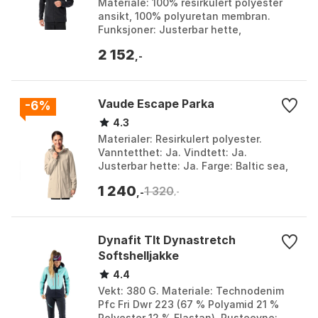
Materiale: 100% resirkulert polyester
ansikt, 100% polyuretan membran.
Funksjoner: Justerbar hette,
armhuleventilasjon med glidelåser,
2 152
flere lommer, justerbare ...
,-
Vaude Escape Parka
-6%
4.3
Materialer: Resirkulert polyester.
Vanntetthet: Ja. Vindtett: Ja.
Justerbar hette: Ja. Farge: Baltic sea,
Black 1, Black 2, Dark sea, Dark sea uni,
1 240
1 320
Khaki, Linen...
,-
,-
Dynafit Tlt Dynastretch
Softshelljakke
4.4
Vekt: 380 G. Materiale: Technodenim
Pfc Fri Dwr 223 (67 % Polyamid 21 %
Polyester 12 % Elastan). Pusteevne: