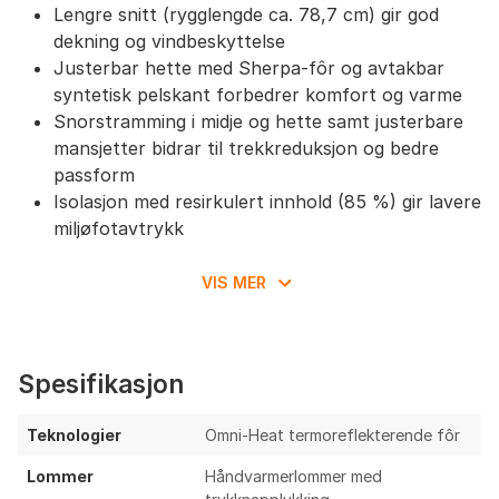
Lengre snitt (rygglengde ca. 78,7 cm) gir god
dekning og vindbeskyttelse
Justerbar hette med Sherpa-fôr og avtakbar
syntetisk pelskant forbedrer komfort og varme
Snorstramming i midje og hette samt justerbare
mansjetter bidrar til trekkreduksjon og bedre
passform
Isolasjon med resirkulert innhold (85 %) gir lavere
miljøfotavtrykk
Ting å vurdere
VIS MER
Ikke vanntett: mangler membran og teipede
sømmer; vil kunne trekke vann ved vedvarende
regn/våt snø
Spesifikasjon
Moderat pusteevne; kan føles klam ved høy
aktivitet eller milde temperaturer
Teknologier
Omni-Heat termoreflekterende fôr
Relativt voluminøs og mindre egnet til aktiv
Lommer
Håndvarmerlommer med
turbruk og langdistansevandring