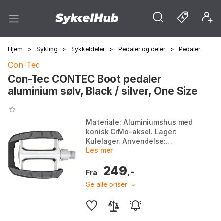
Hjem
>
Sykling
>
Sykkeldeler
>
Pedaler og deler
>
Pedaler
Con-Tec
Con-Tec CONTEC Boot pedaler
aluminium sølv, Black / silver, One Size
Materiale: Aluminiumshus med
konisk CrMo-aksel. Lager:
Kulelager. Anvendelse:
Tur/trekking. Dimensjoner og
Les mer
vekt: 100x80mm, ca. 310g.
249
Farge: Black / silver. Stør...
,-
Fra
Se alle priser