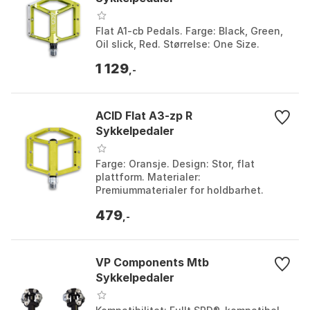
Flat A1-cb Pedals. Farge: Black, Green,
Oil slick, Red. Størrelse: One Size.
1 129
,-
ACID Flat A3-zp R
Sykkelpedaler
Farge: Oransje. Design: Stor, flat
plattform. Materialer:
Premiummaterialer for holdbarhet.
Kompatibilitet: De fleste sykler. Farge:
479
Black, Oil slick, Olive, Or...
,-
VP Components Mtb
Sykkelpedaler