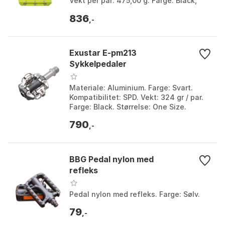
Vekt per par: 475,00 g. Farge: Black,
Blue, Gold, Green, Purple, Silver.
836
Størrelse: On...
,-
Exustar E-pm213
Sykkelpedaler
Materiale: Aluminium. Farge: Svart.
Kompatibilitet: SPD. Vekt: 324 gr / par.
Farge: Black. Størrelse: One Size.
790
,-
BBG Pedal nylon med
refleks
Pedal nylon med refleks. Farge: Sølv.
79
,-