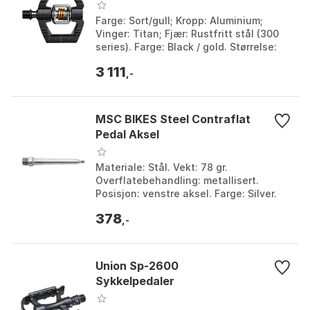
Farge: Sort/gull; Kropp: Aluminium;
Vinger: Titan; Fjær: Rustfritt stål (300
series). Farge: Black / gold. Størrelse:
One Size.
3 111
,-
MSC BIKES Steel Contraflat
Pedal Aksel
Materiale: Stål. Vekt: 78 gr.
Overflatebehandling: metallisert.
Posisjon: venstre aksel. Farge: Silver.
Størrelse: Høyre, Lerfet.
378
,-
Union Sp-2600
Sykkelpedaler