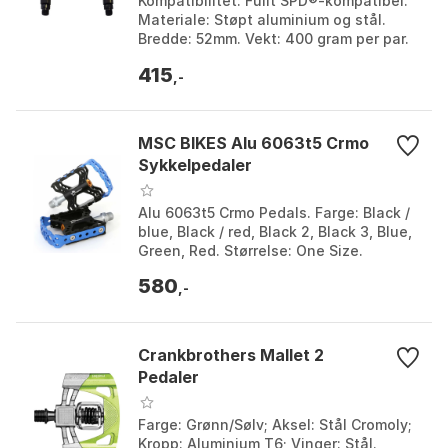
Kompatibilitet: Fullt SPD®-kompatibel.
Materiale: Støpt aluminium og stål.
Bredde: 52mm. Vekt: 400 gram per par.
Farge: Black. Størrelse: One Size.
415
,-
MSC BIKES Alu 6063t5 Crmo
Sykkelpedaler
Alu 6063t5 Crmo Pedals. Farge: Black /
blue, Black / red, Black 2, Black 3, Blue,
Green, Red. Størrelse: One Size.
580
,-
Crankbrothers Mallet 2
Pedaler
Farge: Grønn/Sølv; Aksel: Stål Cromoly;
Kropp: Aluminium T6; Vinger: Stål.