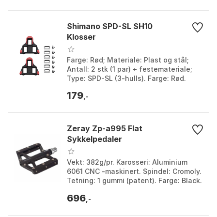
Shimano SPD-SL SH10
Klosser
Farge: Rød; Materiale: Plast og stål;
Antall: 2 stk (1 par) + festemateriale;
Type: SPD-SL (3-hulls). Farge: Rød.
179
,-
Zeray Zp-a995 Flat
Sykkelpedaler
Vekt: 382g/pr. Karosseri: Aluminium
6061 CNC -maskinert. Spindel: Cromoly.
Tetning: 1 gummi (patent). Farge: Black.
Størrelse: One Size.
696
,-