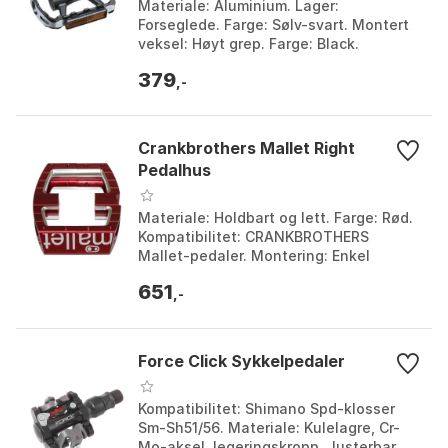
Materiale: Aluminium. Lager:
Forseglede. Farge: Sølv-svart. Montert
veksel: Høyt grep. Farge: Black.
Størrelse: One Size.
379
,-
Crankbrothers Mallet Right
Pedalhus
Materiale: Holdbart og lett. Farge: Rød.
Kompatibilitet: CRANKBROTHERS
Mallet-pedaler. Montering: Enkel
installasjon. Farge: Red. Størrelse: One
651
Size.
,-
Force Click Sykkelpedaler
Kompatibilitet: Shimano Spd-klosser
Sm-Sh51/56. Materiale: Kulelagre, Cr-
Mo-aksel, legeringskropp. Justerbar