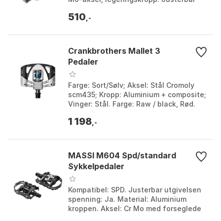
spenning: Ja. Vekt: 338 G per par.
510
Farge: Black. St...
,-
Crankbrothers Mallet 3
Pedaler
Farge: Sort/Sølv; Aksel: Stål Cromoly
scm435; Kropp: Aluminium + composite;
Vinger: Stål. Farge: Raw / black, Rød.
Størrelse: One Size.
1 198
,-
MASSI M604 Spd/standard
Sykkelpedaler
Kompatibel: SPD. Justerbar utgivelsen
spenning: Ja. Material: Aluminium
kroppen. Aksel: Cr Mo med forseglede
kulelager. Farge: Black. Størrelse: One