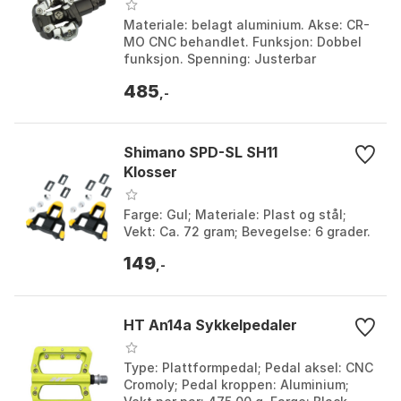
Materiale: belagt aluminium. Akse: CR-
MO CNC behandlet. Funksjon: Dobbel
funksjon. Spenning: Justerbar
spenning. Farge: Black / silver.
485
Størrelse: One Size.
,-
Shimano SPD-SL SH11
Klosser
Farge: Gul; Materiale: Plast og stål;
Vekt: Ca. 72 gram; Bevegelse: 6 grader.
149
,-
HT An14a Sykkelpedaler
Type: Plattformpedal; Pedal aksel: CNC
Cromoly; Pedal kroppen: Aluminium;