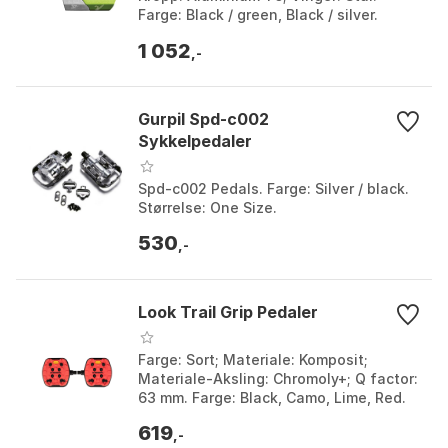
Farge: Black / green, Black / silver.
Størrelse: One Size.
1 052
,-
Gurpil Spd-c002
Sykkelpedaler
Spd-c002 Pedals. Farge: Silver / black.
Størrelse: One Size.
530
,-
Look Trail Grip Pedaler
Farge: Sort; Materiale: Komposit;
Materiale-Aksling: Chromoly+; Q factor:
63 mm. Farge: Black, Camo, Lime, Red.
Størrelse: One Size.
619
,-