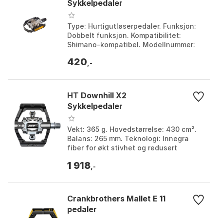
Sykkelpedaler
Type: Hurtigutløserpedaler. Funksjon:
Dobbelt funksjon. Kompatibilitet:
Shimano-kompatibel. Modellnummer:
NWL 273L. Farge: Black. Størrelse: One
420
Size.
,-
HT Downhill X2
Sykkelpedaler
Vekt: 365 g. Hovedstørrelse: 430 cm².
Balans: 265 mm. Teknologi: Innegra
fiber for økt stivhet og redusert
vibrasjon. Farge: Black, Green, Grey,
1 918
Red, Royal blue...
,-
Crankbrothers Mallet E 11
pedaler