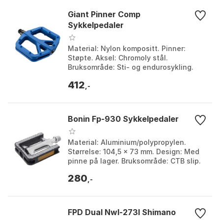
Giant Pinner Comp
Sykkelpedaler
Material: Nylon kompositt. Pinner:
Støpte. Aksel: Chromoly stål.
Bruksområde: Sti- og endurosykling.
Farge: Black, Blue, Red. Størrelse: One
412
Size.
,-
Bonin Fp-930 Sykkelpedaler
Material: Aluminium/polypropylen.
Størrelse: 104,5 x 73 mm. Design: Med
pinne på lager. Bruksområde: CTB slip.
Farge: Chrome / black. Størrelse: One
280
Size.
,-
FPD Dual Nwl-273l Shimano