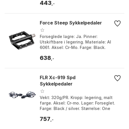
443
Size.
,-
Force Steep Sykkelpedaler
Forseglede lagre: Ja. Pinner:
Utskiftbare i legering. Materiale: Al
6061. Aksel: Cr-Mo. Farge: Black.
Størrelse: One Size.
638
,-
FLR Xc-919 Spd
Sykkelpedaler
Vekt: 320g/PR. Kropp: legering, malt
farge. Aksel: Cr-mo. Lager: Forseglet.
Farge: Black / silver. Størrelse: One
Size.
757
,-