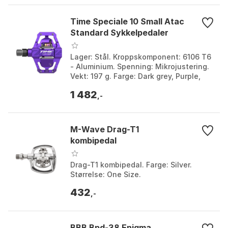
Time Speciale 10 Small Atac
Standard Sykkelpedaler
Lager: Stål. Kroppskomponent: 6106 T6
- Aluminium. Spenning: Mikrojustering.
Vekt: 197 g. Farge: Dark grey, Purple,
Raw aluminium, Raw aluminum,
1 482
Tangerine alumi...
,-
M-Wave Drag-T1
kombipedal
Drag-T1 kombipedal. Farge: Silver.
Størrelse: One Size.
432
,-
BBB Bpd-38 Enigma