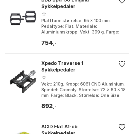
Sykkelpedaler
Plattform størrelse: 95 x 100 mm.
Pedaltype: Flat. Materiale:
Aluminiumskropp. Vekt: 399 g. Farge:
Matt black, Matt grey, Matt red.
754
Størrelse: One Size.
,-
Xpedo Traverse 1
Sykkelpedaler
Vekt: 210g. Kropp: 6061 CNC Aluminium.
Spindel: Cromoly. Størrelse: 73 x 60 x 18
mm. Farge: Black. Størrelse: One Size.
892
,-
ACID Flat A1-cb
Sykkelpedaler