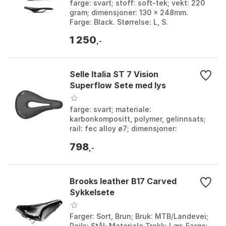
farge: svart; stoff: soft-tek; vekt: 220
gram; dimensjoner: 130 x 248mm.
Farge: Black. Størrelse: L, S.
1 250
,-
Selle Italia ST 7 Vision
Superflow Sete med lys
farge: svart; materiale:
karbonkompositt, polymer, gelinnsats;
rail: fec alloy ø7; dimensjoner:
165x250mm. Farge: Black. Størrelse: L.
798
,-
Brooks leather B17 Carved
Sykkelsete
Farger: Sort, Brun; Bruk: MTB/Landevei;
Rails: Stål; Materiale Trekk: Lær. Farge: