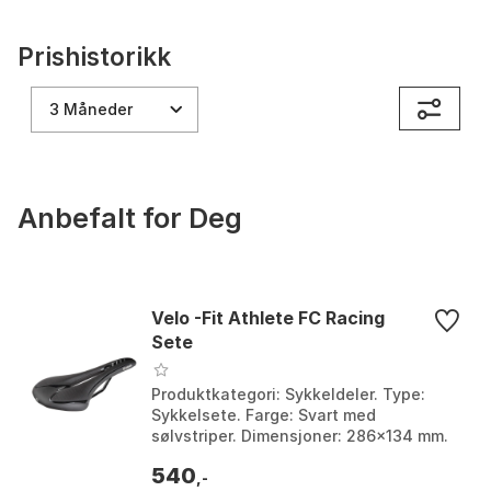
Prishistorikk
3 Måneder
Anbefalt for Deg
Velo -Fit Athlete FC Racing
Sete
Produktkategori: Sykkeldeler. Type:
Sykkelsete. Farge: Svart med
sølvstriper. Dimensjoner: 286x134 mm.
Farge: Black / silver stripes. Størrelse:
540
134mm, 145mm, 1...
,-