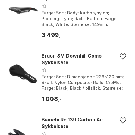
Farge: Sort; Body: karbon/nylon;
Padding: Tynn; Rails: Karbon. Farge:
Black, White. Størrelse: 149mm.
3 499
,-
Ergon SM Downhill Comp
Sykkelsete
Farge: Sort; Dimensjoner: 236x120 mm;
Skall: Nylon Composite; Rails: CroMo.
Farge: Black, Black / oilslick. Størrelse:
One Size.
1 008
,-
Bianchi Rc 139 Carbon Air
Sykkelsete