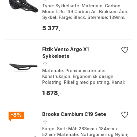
Type: Sykkelsete. Materiale: Carbon.
Modell: Rc 139 Carbon Air. Bruksområde:
Sykkel. Farge: Black. Størrelse: 139mm.
5 377
,-
Fizik Vento Argo X1
Sykkelsete
Materiale: Premiummaterialer.
Konstruksjon: Ergonomisk design.
Polstring: Rikelig med polstring. Kanal:
Trykkreduserende sentralkanal. Farge:
1 878
Black. Størrelse: ...
,-
Brooks Cambium C19 Sete
-8%
Farge: Sort; Mål: 283mm x 184mm x
52mm; Materiale: Naturgummi og Nylon;