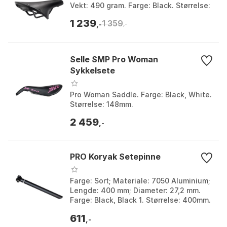
Vekt: 490 gram. Farge: Black. Størrelse:
184mm.
1 239
1 359
,-
,-
Selle SMP Pro Woman
Sykkelsete
Pro Woman Saddle. Farge: Black, White.
Størrelse: 148mm.
2 459
,-
PRO Koryak Setepinne
Farge: Sort; Materiale: 7050 Aluminium;
Lengde: 400 mm; Diameter: 27,2 mm.
Farge: Black, Black 1. Størrelse: 400mm.
Størrelse 2: 27.2mm, 30.9mm, 31.6mm.
611
,-