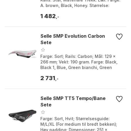
A. brown, Black, Honey. Størrelse:
175mm.
1 482
,-
Selle SMP Evolution Carbon
Sete
Farge: Sort; Rails: Carbon; Mål: 129 x
266 mm; Vekt: 190 gram. Farge: Black,
Black 1, Blue, Green bianchi, Green
italy, Red, White, White 1, Yellow,
2 731
Yellow fluo...
,-
Selle SMP TT5 Tempo/Bane
Sete
Farge: Sort, Hvit; Størrelsesguide:
M/L/XL (For medium til bredt bekken);
Høy padding; Dimensjoner: 251 x