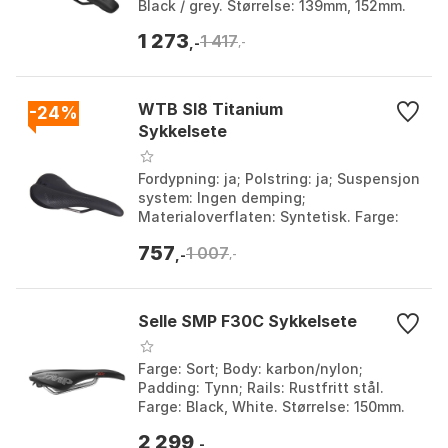
Black / grey. Størrelse: 139mm, 152mm.
1 273
1 417
,-
,-
WTB Sl8 Titanium
-24%
Sykkelsete
Fordypning: ja; Polstring: ja; Suspensjon
system: Ingen demping;
Materialoverflaten: Syntetisk. Farge:
Black, Matte black 1, Matte black 2.
757
1 007
Størrelse: 127mm, 14...
,-
,-
Selle SMP F30C Sykkelsete
Farge: Sort; Body: karbon/nylon;
Padding: Tynn; Rails: Rustfritt stål.
Farge: Black, White. Størrelse: 150mm.
2 299
,-