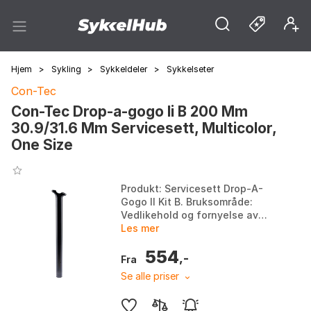
Hjem
>
Sykling
>
Sykkeldeler
>
Sykkelseter
Con-Tec
Con-Tec Drop-a-gogo Ii B 200 Mm
30.9/31.6 Mm Servicesett, Multicolor,
One Size
Produkt: Servicesett Drop-A-
Gogo II Kit B. Bruksområde:
Vedlikehold og fornyelse av
senkepinne Drop-A-Gogo II.
Les mer
Mål: 200 mm, 30.9/31.6 mm.
554
Innhold: Overrør og ti...
,-
Fra
Se alle priser