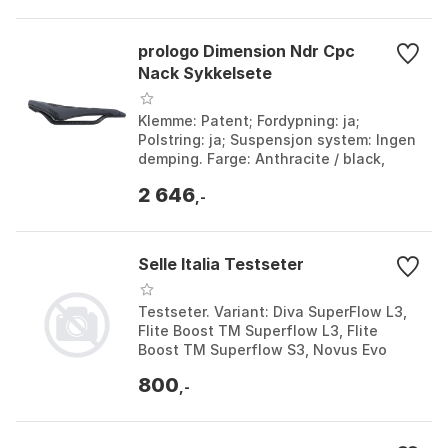
prologo Dimension Ndr Cpc
Nack Sykkelsete
Klemme: Patent; Fordypning: ja;
Polstring: ja; Suspensjon system: Ingen
demping. Farge: Anthracite / black,
White / black. Størrelse: 143mm.
2 646
,-
Selle Italia Testseter
Testseter. Variant: Diva SuperFlow L3,
Flite Boost TM Superflow L3, Flite
Boost TM Superflow S3, Novus Evo
Boost Superflow L3, SLR Advan Fill L1,
800
SLR Advan Fill...
,-