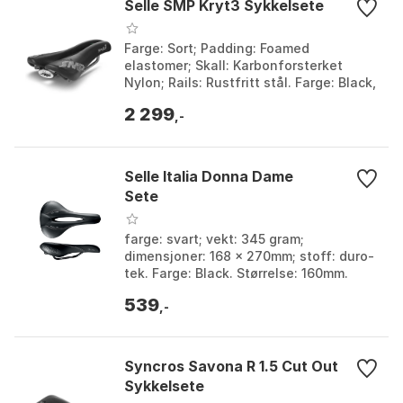
Selle SMP Kryt3 Sykkelsete
Farge: Sort; Padding: Foamed
elastomer; Skall: Karbonforsterket
Nylon; Rails: Rustfritt stål. Farge: Black,
White, Yellow fluor. Størrelse: 132mm.
2 299
,-
Selle Italia Donna Dame
Sete
farge: svart; vekt: 345 gram;
dimensjoner: 168 x 270mm; stoff: duro-
tek. Farge: Black. Størrelse: 160mm.
539
,-
Syncros Savona R 1.5 Cut Out
Sykkelsete