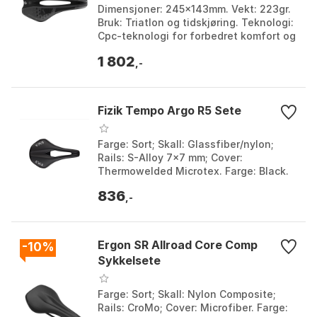
Dimensjoner: 245x143mm. Vekt: 223gr.
Bruk: Triatlon og tidskjøring. Teknologi:
Cpc-teknologi for forbedret komfort og
stabilitet. Farge: Anthracite / silver,
1 802
Wh...
,-
Fizik Tempo Argo R5 Sete
Farge: Sort; Skall: Glassfiber/nylon;
Rails: S-Alloy 7x7 mm; Cover:
Thermowelded Microtex. Farge: Black.
Størrelse: 150mm, 160mm.
836
,-
Ergon SR Allroad Core Comp
-10%
Sykkelsete
Farge: Sort; Skall: Nylon Composite;
Rails: CroMo; Cover: Microfiber. Farge: