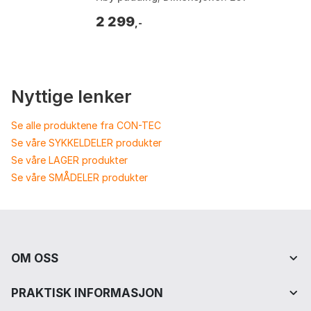
141mm. Farge: Black, White, Yellow
2 299
fluor. Størrelse: 1...
,-
Nyttige lenker
Se alle produktene fra CON-TEC
Se våre SYKKELDELER produkter
Se våre LAGER produkter
Se våre SMÅDELER produkter
OM OSS
PRAKTISK INFORMASJON