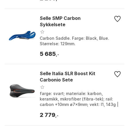
Selle SMP Carbon
Sykkelsete
Carbon Saddle. Farge: Black, Blue.
Størrelse: 129mm.
5 685
,-
Selle Italia SLR Boost Kit
Carbonio Sete
farge: svart; materiale: karbon,
keramikk, mikrofiber (fibra-tek); rail:
carbon +10mm ø7x9mm; vekt: l1, 143g |
s1, 136g. Farge: Black. Størrelse: 130mm,
2 779
145mm, ...
,-