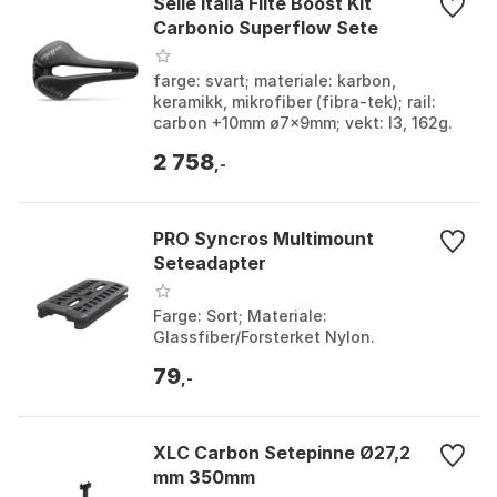
Selle Italia Flite Boost Kit
Carbonio Superflow Sete
farge: svart; materiale: karbon,
keramikk, mikrofiber (fibra-tek); rail:
carbon +10mm ø7x9mm; vekt: l3, 162g.
Farge: Black. Størrelse: 135mm, 145mm.
2 758
,-
PRO Syncros Multimount
Seteadapter
Farge: Sort; Materiale:
Glassfiber/Forsterket Nylon.
79
,-
XLC Carbon Setepinne Ø27,2
mm 350mm