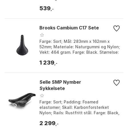
539
,-
Brooks Cambium C17 Sete
Farge: Sort; Mål: 283mm x 162mm x
52mm; Materiale: Naturgummi og Nylon;
Vekt: 464 gram. Farge: Black. Størrelse:
162mm.
1 239
,-
Selle SMP Nymber
Sykkelsete
Farge: Sort; Padding: Foamed
elastomer; Skall: Karbonforsterket
Nylon; Rails: Rustfritt stål. Farge: Black,
Black 1, Blue, Green bianchi, Green
2 299
italy, Light blu...
,-