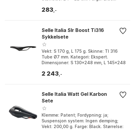
Størrelse: One Size.
283
,-
Selle Italia Slr Boost Ti316
Sykkelsete
Vekt: S 170 g, L 175 g. Skinne: TI 316
Tube Ø7 mm. Kategori: Ekspert.
Dimensjoner: S 130x248 mm, L 145x248
mm. Farge: Black. Størrelse: L.
2 243
,-
Selle Italia Watt Gel Karbon
Sete
Klemme: Patent; Fordypning: ja;
Suspensjon system: Ingen demping;
Vekt: 200,00 g. Farge: Black. Størrelse:
133mm.