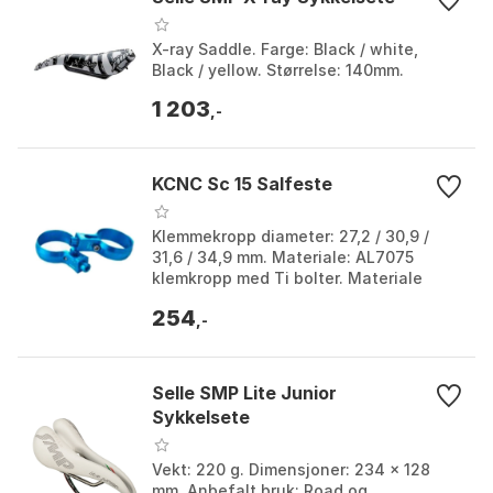
X-ray Saddle. Farge: Black / white,
Black / yellow. Størrelse: 140mm.
1 203
,-
KCNC Sc 15 Salfeste
Klemmekropp diameter: 27,2 / 30,9 /
31,6 / 34,9 mm. Materiale: AL7075
klemkropp med Ti bolter. Materiale
alternativer: AL6061 klemkropp med
254
SUS bolter. Funksjon...
,-
Selle SMP Lite Junior
Sykkelsete
Vekt: 220 g. Dimensjoner: 234 x 128
mm. Anbefalt bruk: Road og