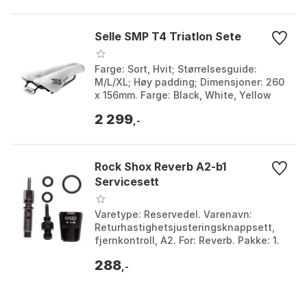
Selle SMP T4 Triatlon Sete
Farge: Sort, Hvit; Størrelsesguide:
M/L/XL; Høy padding; Dimensjoner: 260
x 156mm. Farge: Black, White, Yellow
fluo. Størrelse: 133mm.
2 299
,-
Rock Shox Reverb A2-b1
Servicesett
Varetype: Reservedel. Varenavn:
Returhastighetsjusteringsknappsett,
fjernkontroll, A2. For: Reverb. Pakke: 1.
Farge: Black. Størrelse: One Size.
288
,-