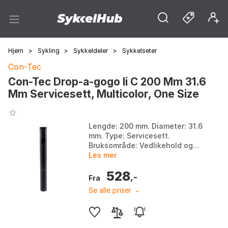
Hjem
>
Sykling
>
Sykkeldeler
>
Sykkelseter
Con-Tec
Con-Tec Drop-a-gogo Ii C 200 Mm 31.6
Mm Servicesett, Multicolor, One Size
Lengde: 200 mm. Diameter: 31.6
mm. Type: Servicesett.
Bruksområde: Vedlikehold og
fornyelse av senkepinne Drop-
Les mer
A-Gogo II. Farge: Multicolor.
528
Størrelse: One Size...
,-
Fra
Se alle priser