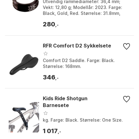
Utvendig rammediameter: 36,4 mm;
Vekt: 12,80 g; Modellår: 2023. Farge:
Black, Gold, Red. Størrelse: 31.8mm,
34.9mm, 36.4mm.
280
,-
RFR Comfort D2 Sykkelsete
Comfort D2 Saddle. Farge: Black.
Størrelse: 168mm.
346
,-
Kids Ride Shotgun
Barnesete
kg. Farge: Black. Størrelse: One Size.
1 017
,-