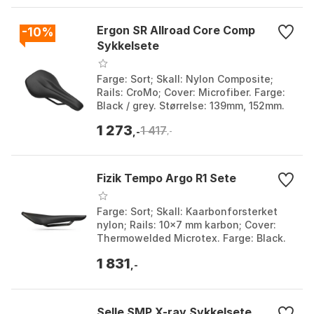
Ergon SR Allroad Core Comp
-10%
Sykkelsete
Farge: Sort; Skall: Nylon Composite;
Rails: CroMo; Cover: Microfiber. Farge:
Black / grey. Størrelse: 139mm, 152mm.
1 273
1 417
,-
,-
Fizik Tempo Argo R1 Sete
Farge: Sort; Skall: Kaarbonforsterket
nylon; Rails: 10x7 mm karbon; Cover:
Thermowelded Microtex. Farge: Black.
Størrelse: 150mm, 160mm.
1 831
,-
Selle SMP X-ray Sykkelsete