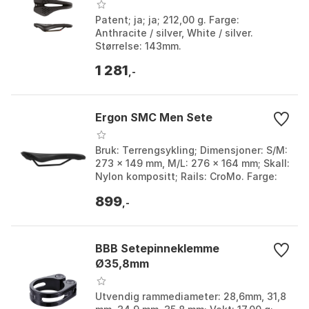
Patent; ja; ja; 212,00 g. Farge:
Anthracite / silver, White / silver.
Størrelse: 143mm.
1 281
,-
Ergon SMC Men Sete
Bruk: Terrengsykling; Dimensjoner: S/M:
273 x 149 mm, M/L: 276 x 164 mm; Skall:
Nylon kompositt; Rails: CroMo. Farge:
Stealth. Størrelse: M, S.
899
,-
BBB Setepinneklemme
Ø35,8mm
Utvendig rammediameter: 28,6mm, 31,8