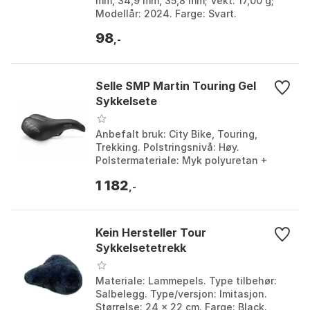
mm, 34,9 mm, 35,8 mm; Vekt: 17,00 g;
Modellår: 2024. Farge: Svart.
98
,-
Selle SMP Martin Touring Gel
Sykkelsete
Anbefalt bruk: City Bike, Touring,
Trekking. Polstringsnivå: Høy.
Polstermateriale: Myk polyuretan +
GEL. Vekt: 710 g. Farge: Black. Størrelse:
1 182
256mm.
,-
Kein Hersteller Tour
Sykkelsetetrekk
Materiale: Lammepels. Type tilbehør:
Salbelegg. Type/versjon: Imitasjon.
Størrelse: 24 x 22 cm. Farge: Black.