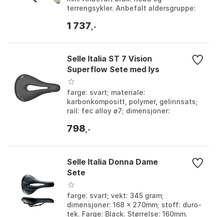
terrengsykler. Anbefalt aldersgruppe:
Juniors 8 ÷ 14 år. Farge: Black, White.
1 737
Størrelse: 128mm.
,-
Selle Italia ST 7 Vision
Superflow Sete med lys
farge: svart; materiale:
karbonkompositt, polymer, gelinnsats;
rail: fec alloy ø7; dimensjoner:
165x250mm. Farge: Black. Størrelse: L.
798
,-
Selle Italia Donna Dame
Sete
farge: svart; vekt: 345 gram;
dimensjoner: 168 x 270mm; stoff: duro-
tek. Farge: Black. Størrelse: 160mm.