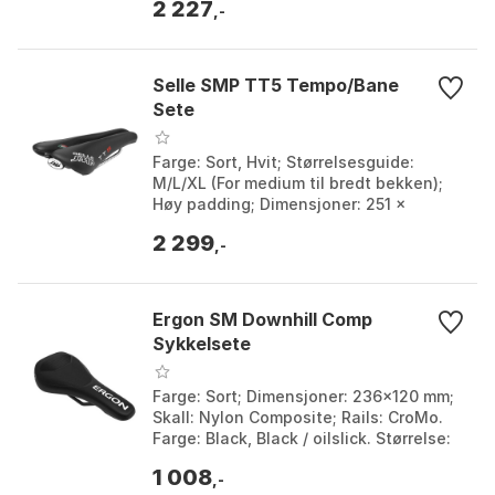
2 227
,-
Selle SMP TT5 Tempo/Bane
Sete
Farge: Sort, Hvit; Størrelsesguide:
M/L/XL (For medium til bredt bekken);
Høy padding; Dimensjoner: 251 x
141mm. Farge: Black, White, Yellow
2 299
fluor. Størrelse: 1...
,-
Ergon SM Downhill Comp
Sykkelsete
Farge: Sort; Dimensjoner: 236x120 mm;
Skall: Nylon Composite; Rails: CroMo.
Farge: Black, Black / oilslick. Størrelse:
One Size.
1 008
,-