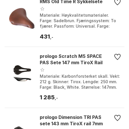
RMS Old Time R Sykkelsete
Materiale: Høykvalitetsmaterialer.
Farge: Sadelbrun. Fjæringssystem: To
fjærer. Passform: Universal. Farge:
Brown 2. Størrelse: One Size.
431
,-
prologo Scratch M5 SPACE
PAS Sete 147 mm TiroX Rail
Materiale: Karbonforsterket skall. Vekt:
212 g. Skinner: Tirox. Lengde: 250 mm.
Farge: Black, White. Størrelse: 147mm.
1 285
,-
prologo Dimension TRI PAS
sete 143 mm TiroX rail 7mm