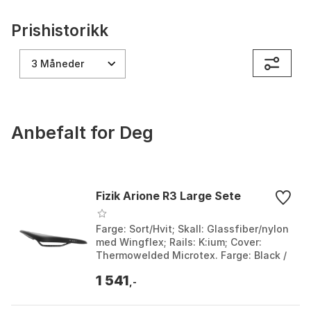
Prishistorikk
3 Måneder
Anbefalt for Deg
Fizik Arione R3 Large Sete
Farge: Sort/Hvit; Skall: Glassfiber/nylon
med Wingflex; Rails: K:ium; Cover:
Thermowelded Microtex. Farge: Black /
grey. Størrelse: 126mm.
1 541
,-