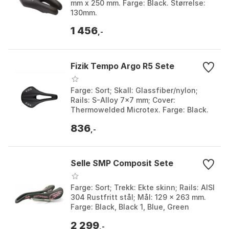
mm x 250 mm. Farge: Black. Størrelse:
130mm.
1 456
,-
Fizik Tempo Argo R5 Sete
Farge: Sort; Skall: Glassfiber/nylon;
Rails: S-Alloy 7x7 mm; Cover:
Thermowelded Microtex. Farge: Black.
Størrelse: 150mm, 160mm.
836
,-
Selle SMP Composit Sete
Farge: Sort; Trekk: Ekte skinn; Rails: AISI
304 Rustfritt stål; Mål: 129 x 263 mm.
Farge: Black, Black 1, Blue, Green
bianchi, Green italy, Light blue, Red,
2 299
Whi...
,-