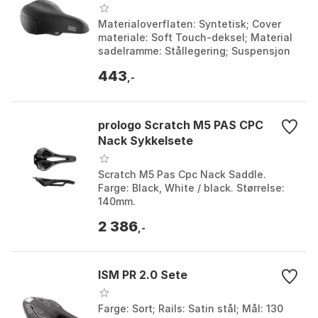
Materialoverflaten: Syntetisk; Cover
materiale: Soft Touch-deksel; Material
sadelramme: Stållegering; Suspensjon
system: Spiralfjæring. Farge: Black.
443
Størrelse:...
,-
prologo Scratch M5 PAS CPC
Nack Sykkelsete
Scratch M5 Pas Cpc Nack Saddle.
Farge: Black, White / black. Størrelse:
140mm.
2 386
,-
ISM PR 2.0 Sete
Farge: Sort; Rails: Satin stål; Mål: 130