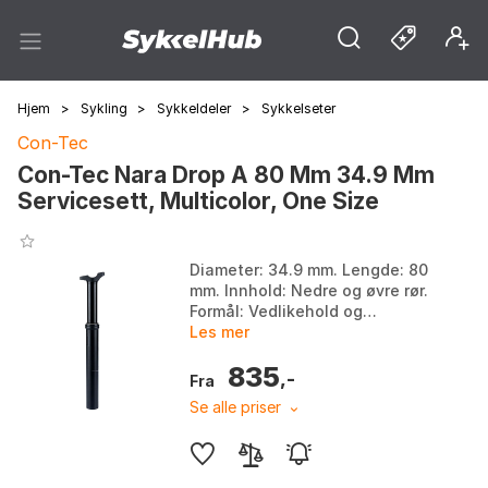
Hjem
>
Sykling
>
Sykkeldeler
>
Sykkelseter
Con-Tec
Con-Tec Nara Drop A 80 Mm 34.9 Mm
Servicesett, Multicolor, One Size
Diameter: 34.9 mm. Lengde: 80
mm. Innhold: Nedre og øvre rør.
Formål: Vedlikehold og
fornyelse. Farge: Multicolor.
Les mer
Størrelse: One Size.
835
,-
Fra
Se alle priser