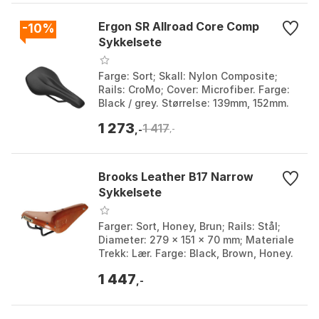
Ergon SR Allroad Core Comp
-10%
Sykkelsete
Farge: Sort; Skall: Nylon Composite;
Rails: CroMo; Cover: Microfiber. Farge:
Black / grey. Størrelse: 139mm, 152mm.
1 273
1 417
,-
,-
Brooks Leather B17 Narrow
Sykkelsete
Farger: Sort, Honey, Brun; Rails: Stål;
Diameter: 279 x 151 x 70 mm; Materiale
Trekk: Lær. Farge: Black, Brown, Honey.
Størrelse: 279 x 151mm.
1 447
,-