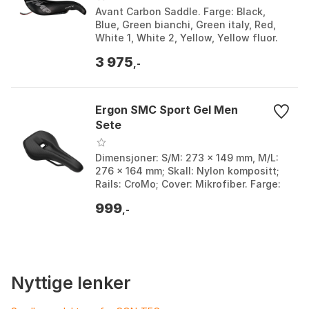
Avant Carbon Saddle. Farge: Black,
Blue, Green bianchi, Green italy, Red,
White 1, White 2, Yellow, Yellow fluor.
Størrelse: 154mm.
3 975
,-
Ergon SMC Sport Gel Men
Sete
Dimensjoner: S/M: 273 x 149 mm, M/L:
276 x 164 mm; Skall: Nylon kompositt;
Rails: CroMo; Cover: Mikrofiber. Farge:
Stealth, Stealth 1. Størrelse: M, S.
999
,-
Nyttige lenker