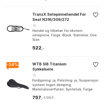
TranzX Setepinnehendel For
Seat N316/309/272
Hendel og tilbehør for ekstern
setepinne. Farge: Black. Størrelse: One
Size.
522
,-
WTB Sl8 Titanium
-24%
Sykkelsete
Fordypning: ja; Polstring: ja; Suspensjon
system: Ingen demping;
Materialoverflaten: Syntetisk. Farge:
Black, Matte black 1, Matte black 2.
757
1 007
Størrelse: 127mm, 14...
,-
,-