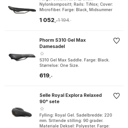
Nylonkompositt; Rails: TiNox; Cover:
Microfiber. Farge: Black, Midsummer
blue, Risky red. Størrelse: 144mm,
1 052
1 194
160mm.
,-
,-
Phorm S310 Gel Max
Damesadel
S310 Gel Max Saddle. Farge: Black.
Størrelse: One Size.
619
,-
Selle Royal Explora Relaxed
90° sete
Fylling: Royal Gel. Sadelbredde: 220
mm. Sittende stilling: 90 grader.
Materiale Deksel: Polyester. Farge: