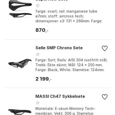
farge: svart; rail: manganese tube
ø7mm; stoff: aircross tech;
dimensjoner: s3: 131 x 266mm. Farge:
Black. Størrelse: L, S.
870
,-
Selle SMP Chrono Sete
Farge: Sort; Rails: AISI 304 rustfritt stål;
Trekk: Ekte skinn; Mål: 124 x 250 mm.
Farge: Black, White. Størrelse: 124mm.
2 199
,-
MASSI Ch47 Sykkelsete
Materiale: E-skum Memory Tech-
membran. Vekt: 306 g. Størrelse: