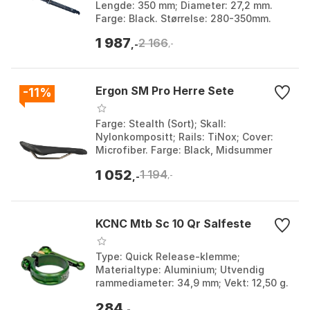
Lengde: 350 mm; Diameter: 27,2 mm.
Farge: Black. Størrelse: 280-350mm.
Størrelse 2: 27.2mm.
1 987
2 166
,-
,-
Ergon SM Pro Herre Sete
-11%
Farge: Stealth (Sort); Skall:
Nylonkompositt; Rails: TiNox; Cover:
Microfiber. Farge: Black, Midsummer
blue, Risky red. Størrelse: 144mm,
1 052
1 194
160mm.
,-
,-
KCNC Mtb Sc 10 Qr Salfeste
Type: Quick Release-klemme;
Materialtype: Aluminium; Utvendig
rammediameter: 34,9 mm; Vekt: 12,50 g.
Farge: Black, Blue, Green, Red.
284
Størrelse: 31.8mm.
,-