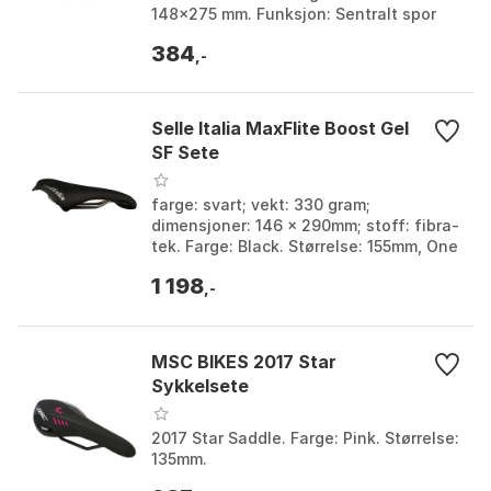
148x275 mm. Funksjon: Sentralt spor
for blodsirkulasjon. Farge: Black.
384
Størrelse: 148mm.
,-
Selle Italia MaxFlite Boost Gel
SF Sete
farge: svart; vekt: 330 gram;
dimensjoner: 146 x 290mm; stoff: fibra-
tek. Farge: Black. Størrelse: 155mm, One
Size.
1 198
,-
MSC BIKES 2017 Star
Sykkelsete
2017 Star Saddle. Farge: Pink. Størrelse:
135mm.