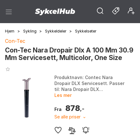
Hjem
>
Sykling
>
Sykkeldeler
>
Sykkelseter
Con-Tec
Con-Tec Nara Dropair Dlx A 100 Mm 30.9
Mm Servicesett, Multicolor, One Size
Produktnavn: Contec Nara
Dropair DLX Servicesett. Passer
til: Nara Dropair DLX
senkepinne. Inkluderer: Nedre
Les mer
og øvre rør, størrelser 5, 6, 7, 14,
878
16, 17, 18, 19...
,-
Fra
Se alle priser