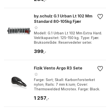
by.schulz G.1 Urban Lt 102 Mm
Standard 80-105kg Fjær
Modell: G.1 Urban Lt 102 Mm Extra Hard.
Vektkapasitet: 125-150 kg. Type: Fjær.
Bruksområde: Reservedeler seter.
Farge: Black, Black / grey, Orange,
399
Purple, Silv...
,-
Fizik Vento Argo R3 Sete
Farge: Sort; Skall: Karbonforsterket
nylon; Rails: 7 mm k:ium; Cover:
Thermowelded Microtex. Farge: Black.
Størrelse: 140mm, 150mm.
1 257
,-