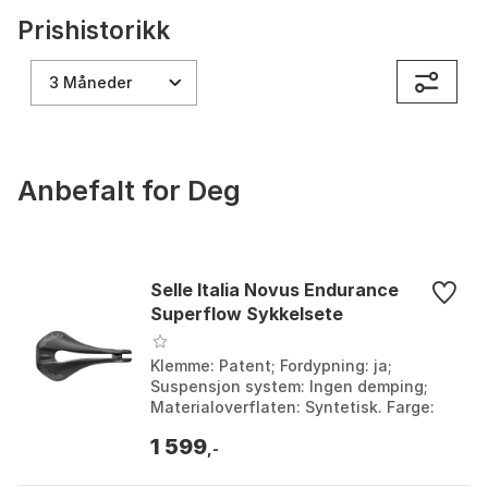
Prishistorikk
3 Måneder
Anbefalt for Deg
Selle Italia Novus Endurance
Superflow Sykkelsete
Klemme: Patent; Fordypning: ja;
Suspensjon system: Ingen demping;
Materialoverflaten: Syntetisk. Farge:
Black 1, Black 2. Størrelse: 136mm,
1 599
146mm.
,-