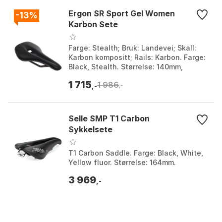
Ergon SR Sport Gel Women
-13%
Karbon Sete
Farge: Stealth; Bruk: Landevei; Skall:
Karbon kompositt; Rails: Karbon. Farge:
Black, Stealth. Størrelse: 140mm,
153mm, L, S.
1 715
1 986
,-
,-
Selle SMP T1 Carbon
Sykkelsete
T1 Carbon Saddle. Farge: Black, White,
Yellow fluor. Størrelse: 164mm.
3 969
,-