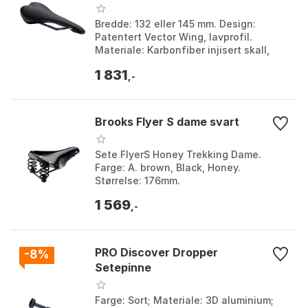
Bredde: 132 eller 145 mm. Design:
Patentert Vector Wing, lavprofil.
Materiale: Karbonfiber injisert skall,
mikrofiberdeksel. Vekt: 145g (132mm).
1 831
Farge: Black. S...
,-
Brooks Flyer S dame svart
Sete FlyerS Honey Trekking Dame.
Farge: A. brown, Black, Honey.
Størrelse: 176mm.
1 569
,-
PRO Discover Dropper
-8%
Setepinne
Farge: Sort; Materiale: 3D aluminium;