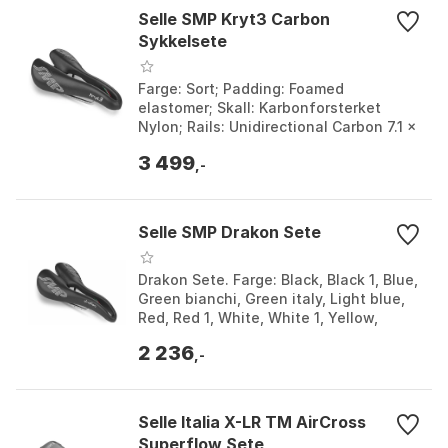
Selle SMP Kryt3 Carbon
Sykkelsete
Farge: Sort; Padding: Foamed
elastomer; Skall: Karbonforsterket
Nylon; Rails: Unidirectional Carbon 7.1 x
9.6 mm. Farge: Black. Størrelse: 132mm.
3 499
,-
Selle SMP Drakon Sete
Drakon Sete. Farge: Black, Black 1, Blue,
Green bianchi, Green italy, Light blue,
Red, Red 1, White, White 1, Yellow,
Yellow fluo. Størrelse: 138mm.
2 236
,-
Selle Italia X-LR TM AirCross
Superflow Sete