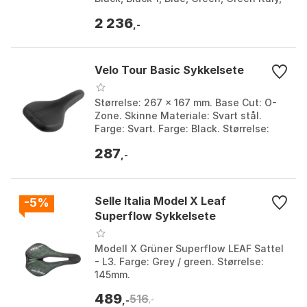
Light blue, Red, White, White 1, Yellow,
2 236
...
,-
Velo Tour Basic Sykkelsete
Størrelse: 267 x 167 mm. Base Cut: O-
Zone. Skinne Materiale: Svart stål.
Farge: Svart. Farge: Black. Størrelse:
167mm, 183mm.
287
,-
Selle Italia Model X Leaf
-5%
Superflow Sykkelsete
Modell X Grüner Superflow LEAF Sattel
- L3. Farge: Grey / green. Størrelse:
145mm.
489
516
,-
,-