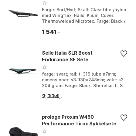
Farge: Sort/Hvit; Skall: Glassfiber/nylon
med Wingflex; Rails: K:ium; Cover:
Thermowelded Microtex. Farge: Black /
grey. Størrelse: 126mm.
1 541
,-
Selle Italia SLR Boost
Endurance SF Sete
farge: svart; rail: ti 316 tube ø7mm;
dimensjoner: s3: 130x248mm; vekt: s3:
204 gram. Farge: Black. Størrelse: L, S.
2 334
,-
prologo Proxim W450
Performance Tirox Sykkelsete