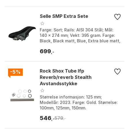
Selle SMP Extra Sete
Farge: Sort; Rails: AISI 304 Stål; Mål:
140 x 274 mm; Vekt: 395 gram. Farge:
Black, Black matt, Blue, Extra blue matt,
Ligh blue matt, Red, Red matt, White
699
matt...
,-
Rock Shox Tube Ifp
-5%
Reverb/reverb Stealth
Avstandsstykke
Størrelse informasjon: 125 mm;
Modellår: 2023. Farge: Gold. Størrelse:
100mm, 125mm, 150mm.
546
579
,-
,-