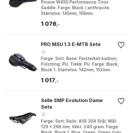
Proxim W450 Performance Tirox
Saddle. Farge: Black / anthracite.
Størrelse: 145mm, 155mm.
1 076
,-
PRO MSU 1.3 E-MTB Sete
Farge: Sort; Base: Forsterket karbon;
Polstring: PU; Trekk: PU. Farge: Black,
Black 1. Størrelse: 142mm, 152mm.
1 017
,-
Selle SMP Evolution Dame
Sete
Farge: Sort; Rails: AISI 304 Stål; Mål:
129 x 266 mm; Vekt: 240 gram. Farge:
Black, Black 1, Blue, Green, Green italy,