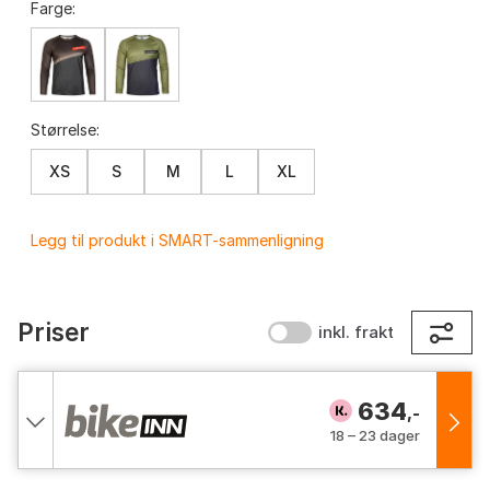
Farge:
Størrelse:
XS
S
M
L
XL
Legg til produkt i SMART-sammenligning
Priser
inkl. frakt
634
,-
18 – 23 dager