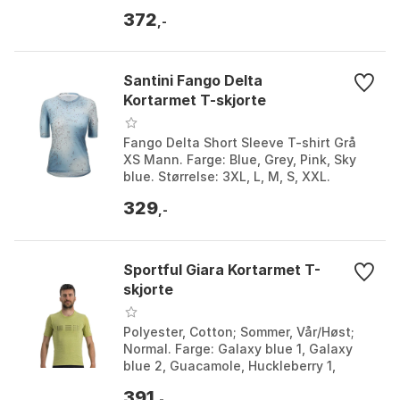
372
,-
Santini Fango Delta
Kortarmet T-skjorte
Fango Delta Short Sleeve T-shirt Grå
XS Mann. Farge: Blue, Grey, Pink, Sky
blue. Størrelse: 3XL, L, M, S, XXL.
329
,-
Sportful Giara Kortarmet T-
skjorte
Polyester, Cotton; Sommer, Vår/Høst;
Normal. Farge: Galaxy blue 1, Galaxy
blue 2, Guacamole, Huckleberry 1,
Huckleberry 2, Pale / lime, Warm
391
cement. Størrelse: ...
,-