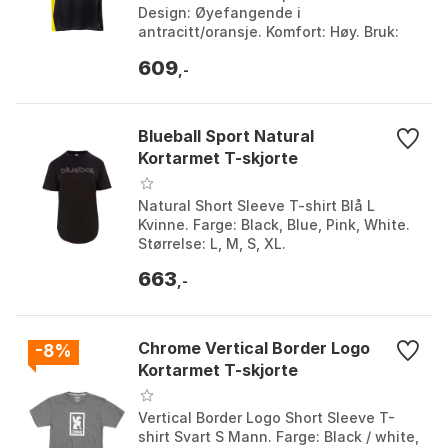
Design: Øyefangende i
antracitt/oransje. Komfort: Høy. Bruk:
Sykkel, fotturer, klatring. Farge:
609
Anthracite / orange, Anthracite ...
,-
Blueball Sport Natural
Kortarmet T-skjorte
Natural Short Sleeve T-shirt Blå L
Kvinne. Farge: Black, Blue, Pink, White.
Størrelse: L, M, S, XL.
663
,-
Chrome Vertical Border Logo
-8%
Kortarmet T-skjorte
Vertical Border Logo Short Sleeve T-
shirt Svart S Mann. Farge: Black / white,