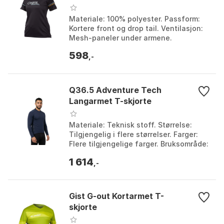
Materiale: 100% polyester. Passform:
Kortere front og drop tail. Ventilasjon:
Mesh-paneler under armene.
Oppbevaring: Skjult sikker sidelomme
598
med glidelås. Farg...
,-
Q36.5 Adventure Tech
Langarmet T-skjorte
Materiale: Teknisk stoff. Størrelse:
Tilgjengelig i flere størrelser. Farger:
Flere tilgjengelige farger. Bruksområde:
Utendørsaktiviteter. Farge: Anthracite
1 614
gr...
,-
Gist G-out Kortarmet T-
skjorte