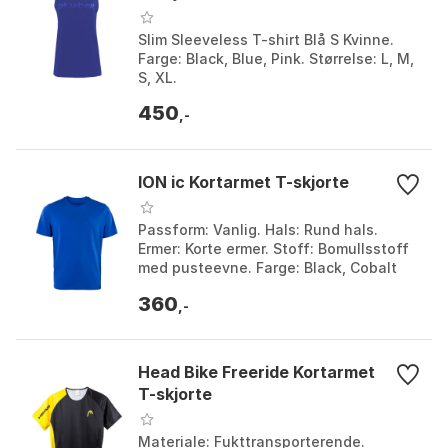
Slim Sleeveless T-shirt Blå S Kvinne.
Farge: Black, Blue, Pink. Størrelse: L, M,
S, XL.
450
,-
ION ic Kortarmet T-skjorte
Passform: Vanlig. Hals: Rund hals.
Ermer: Korte ermer. Stoff: Bomullsstoff
med pusteevne. Farge: Black, Cobalt
reef, Faded / yellow, Lilac / petals,
360
White. Stør...
,-
Head Bike Freeride Kortarmet
T-skjorte
Materiale: Fukttransporterende.