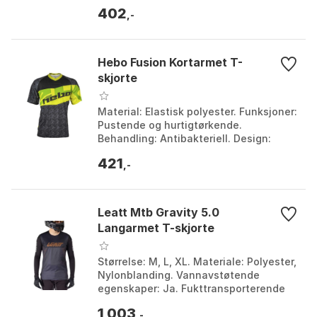
Bakende: Litt lengre for ekstra
402
beskyttelse. Bruk: Ter...
,-
Hebo Fusion Kortarmet T-
skjorte
Material: Elastisk polyester. Funksjoner:
Pustende og hurtigtørkende.
Behandling: Antibakteriell. Design:
Moderne og allsidig. Farge: Lime, Red.
421
Størrelse: 10Y,...
,-
Leatt Mtb Gravity 5.0
Langarmet T-skjorte
Størrelse: M, L, XL. Materiale: Polyester,
Nylonblanding. Vannavstøtende
egenskaper: Ja. Fukttransporterende
teknologi: Ja. Farge: Black, Mojito.
1 003
Størrelse: M, ...
,-