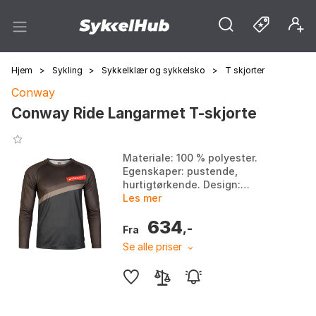
Hjem
>
Sykling
>
Sykkelklær og sykkelsko
>
T skjorter
Conway
Conway Ride Langarmet T-skjorte
Materiale: 100 % polyester.
Egenskaper: pustende,
hurtigtørkende. Design:
langermet, sømløst
Les mer
skulderparti. Type: trøye.
634
Farge: Black / grey, Moss /
,-
Fra
black. Størr...
Se alle priser