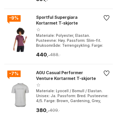
Sportful Supergiara
-9%
Kortarmet T-skjorte
Materiale: Polyester, Elastan.
Pusteevne: Høy. Passform: Slim-fit.
Bruksområde: Terrengsykling. Farge:
Black 1, Bordeaux 1, Bordeaux 2, Cream
440
488
1, Cream 2, Mistic...
,-
,-
AGU Casual Performer
-7%
Venture Kortarmet T-skjorte
Materiale: Lyocell / Bomull / Elastan.
Unisex: Ja. Passform: Bred. Pusteevne:
4/5. Farge: Brown, Gardening, Grey,
Rain cloud. Størrelse: L, M, S, XL, XS.
380
409
,-
,-