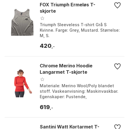
FOX Triumph Ermeløs T-
skjorte
Triumph Sleeveless T-shirt Grå S
Kvinne. Farge: Grey, Mustard. Størrelse:
M, S.
420
,-
Chrome Merino Hoodie
Langarmet T-skjorte
Materiale: Merino Wool/Poly blandet
stoff. Vaskeanvisning: Maskinvaskbar.
Egenskaper: Pustende,
fuktighetstransporterende og
619
rasktørkende. Vekt: Midtvekt Merino...
,-
Santini Watt Kortarmet T-