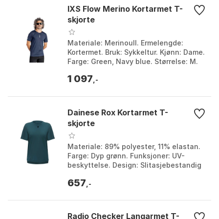
IXS Flow Merino Kortarmet T-
skjorte
Materiale: Merinoull. Ermelengde:
Kortermet. Bruk: Sykkeltur. Kjønn: Dame.
Farge: Green, Navy blue. Størrelse: M.
1 097
,-
Dainese Rox Kortarmet T-
skjorte
Materiale: 89% polyester, 11% elastan.
Farge: Dyp grønn. Funksjoner: UV-
beskyttelse. Design: Slitasjebestandig
og pustende med anti-
657
slitasjeelementer. Farge: Av...
,-
Radio Checker Langarmet T-