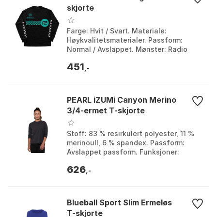
skjorte
Farge: Hvit / Svart. Materiale:
Høykvalitetsmaterialer. Passform:
Normal / Avslappet. Mønster: Radio
Raceline Rutemønster. Farge: Black,
451
White. Størrelse: L, M,...
,-
PEARL iZUMi Canyon Merino
3/4-ermet T-skjorte
Stoff: 83 % resirkulert polyester, 11 %
merinoull, 6 % spandex. Passform:
Avslappet passform. Funksjoner:
DriRelease® ullblanding, lukt- og
626
fuktighetskontroll. ...
,-
Blueball Sport Slim Ermeløs
T-skjorte