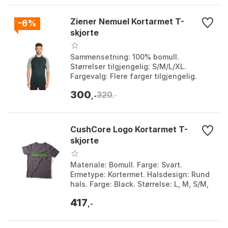
Ziener Nemuel Kortarmet T-
-6%
skjorte
Sammensetning: 100% bomull.
Størrelser tilgjengelig: S/M/L/XL.
Fargevalg: Flere farger tilgjengelig.
Bruksområde: Daglig bruk, sport. Farge:
300
320
Dark jungle, Wood. ...
,-
,-
CushCore Logo Kortarmet T-
skjorte
Materiale: Bomull. Farge: Svart.
Ermetype: Kortermet. Halsdesign: Rund
hals. Farge: Black. Størrelse: L, M, S/M,
XL, XXL.
417
,-