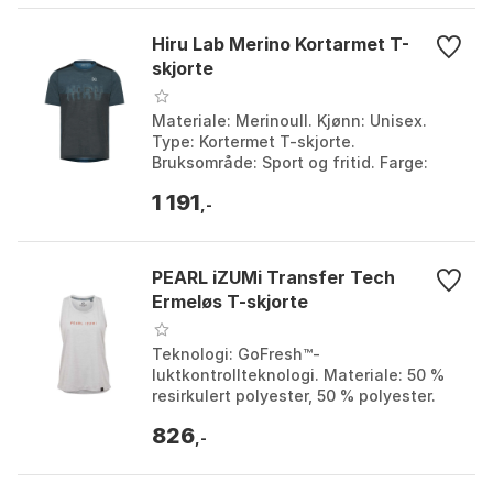
Hiru Lab Merino Kortarmet T-
skjorte
Materiale: Merinoull. Kjønn: Unisex.
Type: Kortermet T-skjorte.
Bruksområde: Sport og fritid. Farge:
Blue 1, Blue 2, Stone 1, Stone 2.
1 191
Størrelse: L, M, S, XL, X...
,-
PEARL iZUMi Transfer Tech
Ermeløs T-skjorte
Teknologi: GoFresh™-
luktkontrollteknologi. Materiale: 50 %
resirkulert polyester, 50 % polyester.
Beskyttelse: UPF 25+. Bærekraft: Pedal
826
to Zero. Farge: Arctic,...
,-