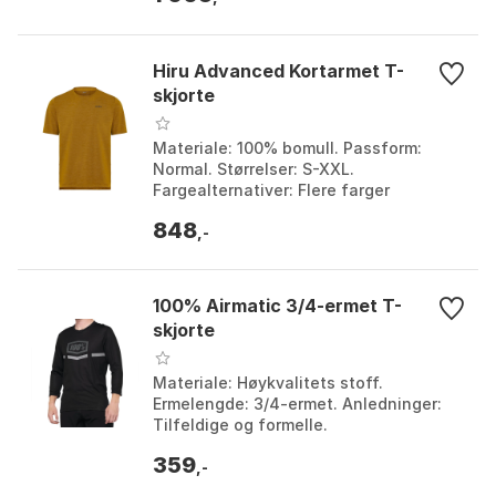
Hiru Advanced Kortarmet T-
skjorte
Materiale: 100% bomull. Passform:
Normal. Størrelser: S-XXL.
Fargealternativer: Flere farger
tilgjengelig. Farge: Mustard 1, Mustard
848
2. Størrelse: 3XL, L, M, S,...
,-
100% Airmatic 3/4-ermet T-
skjorte
Materiale: Høykvalitets stoff.
Ermelengde: 3/4-ermet. Anledninger:
Tilfeldige og formelle.
Fargekombinasjon: Svart og rød. Farge:
359
Black, Black / red. Størrelse:...
,-