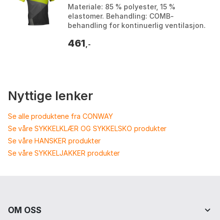
Materiale: 85 % polyester, 15 %
elastomer. Behandling: COMB-
behandling for kontinuerlig ventilasjon.
Egenskaper: Normal passform, veldig
461
lett. Opprinnelsesland:...
,-
Nyttige lenker
Se alle produktene fra CONWAY
Se våre SYKKELKLÆR OG SYKKELSKO produkter
Se våre HANSKER produkter
Se våre SYKKELJAKKER produkter
OM OSS