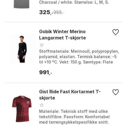
Charcoal / white. Størrelse: L, M, S.
325
355
,-
,-
Gobik Winter Merino
Langarmet T-skjorte
Stoffmateriale: Merinoull, polypropylen,
polyamid, elastan. Termisk balanse: -5
til +10 ºC. Vekt: 150 g. Sømtype: Flate
sømmer. Farge: Coal 1, Coal 2.
991
Størrelse...
,-
Gist Ride Fast Kortarmet T-
skjorte
Materiale: Teknisk stoff med ulike
tekstilfibre. Passform: Komfortabel
med terrengsykkelspesifikke snitt.