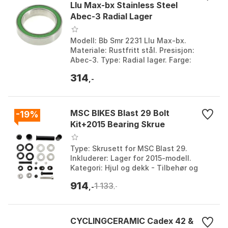
Llu Max-bx Stainless Steel
Abec-3 Radial Lager
Modell: Bb Smr 2231 Llu Max-bx.
Materiale: Rustfritt stål. Presisjon:
Abec-3. Type: Radial lager. Farge:
Silver. Størrelse: 22 x 31 x 7mm.
314
,-
MSC BIKES Blast 29 Bolt
-19%
Kit+2015 Bearing Skrue
Type: Skrusett for MSC Blast 29.
Inkluderer: Lager for 2015-modell.
Kategori: Hjul og dekk - Tilbehør og
deler. Modellkompatibilitet: Blast 29
914
1 133
Bolt Kit+2015. Fa...
,-
,-
CYCLINGCERAMIC Cadex 42 &