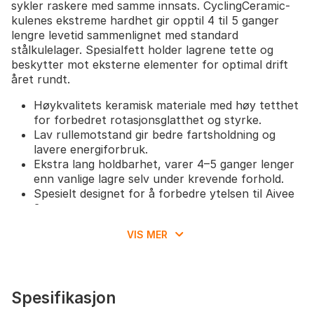
sykler raskere med samme innsats. CyclingCeramic-
kulenes ekstreme hardhet gir opptil 4 til 5 ganger
lengre levetid sammenlignet med standard
stålkulelager. Spesialfett holder lagrene tette og
beskytter mot eksterne elementer for optimal drift
året rundt.
Høykvalitets keramisk materiale med høy tetthet
for forbedret rotasjonsglatthet og styrke.
Lav rullemotstand gir bedre fartsholdning og
lavere energiforbruk.
Ekstra lang holdbarhet, varer 4–5 ganger lenger
enn vanlige lagre selv under krevende forhold.
Spesielt designet for å forbedre ytelsen til Aivee
3-nav.
Forseglet konstruksjon og spesialfett forenkler
VIS MER
vedlikehold og beskytter mot vær og smuss.
Settet inkluderer: 2x6802 lagre, 3x6902 lagre,
2x6802 lagre, CyclingCeramic Road Grease og
klistremerkeark.
Spesifikasjon