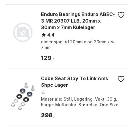
Enduro Bearings Enduro ABEC-
3 MR 20307 LLB, 20mm x
30mm x 7mm Kulelager
4.4
dimensjon: id 20mm x od 30mm x w
7mm.
129
,-
Cube Seat Stay To Link Ams
Shpc Lager
Materiale: Stål, Legering. Vekt: 36 g.
Farge: Multicolor. Størrelse: One Size.
298
,-