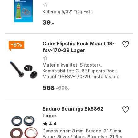
Kulering 5/32''''Og Fett.
39
,-
Cube Flipchip Rock Mount 19-
-6%
fsv-170-29 Lager
Materialkvalitet: Slitesterk.
Kompatibilitet: CUBE Flipchip Rock
Mount 19-FSV-170-29. Installasjon:
Enkel. Bruksområde:
568
608
Oppgradering/utskifting av lagre.
,-
,-
Farge:...
Enduro Bearings Bk5862
Lager
4.4
Dimensjoner: 8 mm. Bredde: 21,9 mm.
Farge: Silver / black. Størrelse: 21.9 x