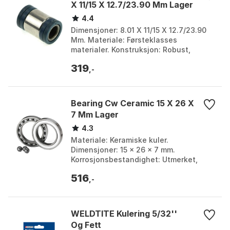
X 11/15 X 12.7/23.90 Mm Lager
4.4
Dimensjoner: 8.01 X 11/15 X 12.7/23.90
Mm. Materiale: Førsteklasses
materialer. Konstruksjon: Robust,
motstår korrosjon og slitasje. Design:
319
Optimalisert for mi...
,-
Bearing Cw Ceramic 15 X 26 X
7 Mm Lager
4.3
Materiale: Keramiske kuler.
Dimensjoner: 15 x 26 x 7 mm.
Korrosjonsbestandighet: Utmerket,
egnet for våte og tøffe forhold.
516
Levetid: 2-3 ganger lengre enn stålk...
,-
WELDTITE Kulering 5/32''
Og Fett