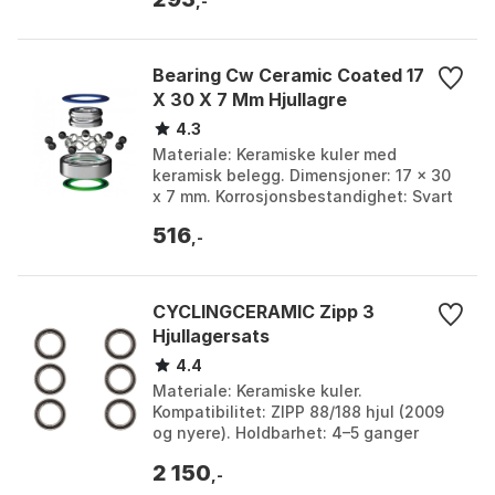
Farge: M...
,-
Bearing Cw Ceramic Coated 17
X 30 X 7 Mm Hjullagre
4.3
Materiale: Keramiske kuler med
keramisk belegg. Dimensjoner: 17 x 30
x 7 mm. Korrosjonsbestandighet: Svart
overflatebehandling med økt
516
korrosjonsbestandighet. L...
,-
CYCLINGCERAMIC Zipp 3
Hjullagersats
4.4
Materiale: Keramiske kuler.
Kompatibilitet: ZIPP 88/188 hjul (2009
og nyere). Holdbarhet: 4–5 ganger
lenger enn standard stållagre.
2 150
Vedlikehold: Minimal smøring...
,-