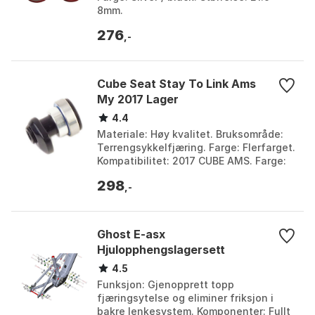
8mm.
276
,-
Cube Seat Stay To Link Ams
My 2017 Lager
4.4
Materiale: Høy kvalitet. Bruksområde:
Terrengsykkelfjæring. Farge: Flerfarget.
Kompatibilitet: 2017 CUBE AMS. Farge:
Multicolor. Størrelse: One Size.
298
,-
Ghost E-asx
Hjulopphengslagersett
4.5
Funksjon: Gjenopprett topp
fjæringsytelse og eliminer friksjon i
bakre lenkesystem. Komponenter: Fullt