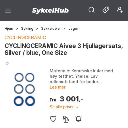
Hjem
>
Sykling
>
Sykkeldeler
>
Lager
CYCLINGCERAMIC
CYCLINGCERAMIC Aivee 3 Hjullagersats,
Silver / blue, One Size
Materiale: Keramiske kuler med
høy tetthet. Ytelse: Lav
rullemotstand for bedre
fartsholdning og lavere
Les mer
energiforbruk. Holdbarhet: 4 til
3 001
5 ganger lengre levetid...
,-
Fra
Se alle priser