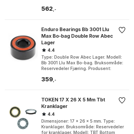
562
,-
Enduro Bearings Bb 3001 Llu
Max Bo-bag Double Row Abec
Lager
4.4
Type: Double Row Abec Lager. Modell:
Bb 3001 Llu Max Bo-bag. Bruksområde:
Reservedeler Fjæring. Produsent:
Enduro Bearings. Farge: Silver.
359
Størrelse: 12 x 28 x ...
,-
TOKEN 17 X 26 X 5 Mm Tbt
Kranklager
4.4
Dimensjoner: 17 x 26 x 5 mm. Type:
Kranklager. Bruksområde: Reservedeler
for kranklager. Modell: TBT Bottom