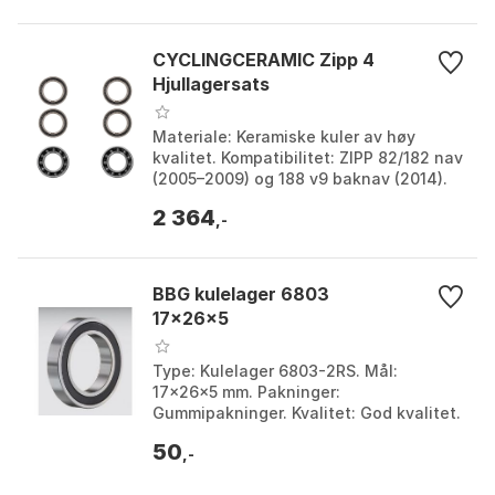
CYCLINGCERAMIC Zipp 4
Hjullagersats
Materiale: Keramiske kuler av høy
kvalitet. Kompatibilitet: ZIPP 82/182 nav
(2005–2009) og 188 v9 baknav (2014).
Inkludert i settet: 4x6803 og 2x6903
2 364
lagre, Cyc...
,-
BBG kulelager 6803
17x26x5
Type: Kulelager 6803-2RS. Mål:
17x26x5 mm. Pakninger:
Gummipakninger. Kvalitet: God kvalitet.
50
,-