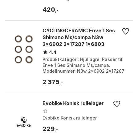
Bracket Bearing. Farge: Silver. Størrelse:
420
One Size....
,-
CYCLINGCERAMIC Enve 1 Ses
Shimano Ms/campa N3w
2x6902 2x17287 1x6803
1x15267 Hjullagre
4.4
Produktkategori: Hjullagre. Passer til:
Enve 1 Ses Shimano Ms/campa.
Modellnummer: N3w 2x6902 2x17287
1x6803 1x15267. Bruksområde:
2 375
Reservedeler Nav Cycling Cera...
,-
Evobike Konisk rullelager
Evobike Konisk rullelager
229
,-