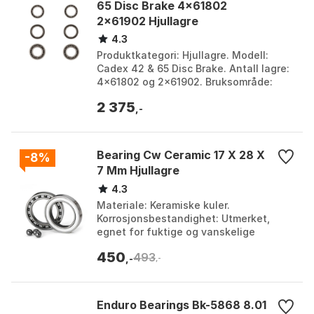
65 Disc Brake 4x61802
2x61902 Hjullagre
4.3
Produktkategori: Hjullagre. Modell:
Cadex 42 & 65 Disc Brake. Antall lagre:
4x61802 og 2x61902. Bruksområde:
Reservedeler til nav. Farge: Multicolor.
2 375
Størrelse:...
,-
Bearing Cw Ceramic 17 X 28 X
-8%
7 Mm Hjullagre
4.3
Materiale: Keramiske kuler.
Korrosjonsbestandighet: Utmerket,
egnet for fuktige og vanskelige
forhold. Rotasjonshastighet: Opptil 50
450
493
% høyere enn kulelager i st...
,-
,-
Enduro Bearings Bk-5868 8.01