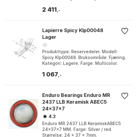
sett med svinglagre for bakre
2 411
fjæringsledd. Kompatibilite...
,-
Lapierre Spicy Klp00048
Lager
Produkttype: Reservedeler. Modell:
Spicy Klp00048. Bruksområde: Fjæring.
Kategori: Lagere. Farge: Multicolor.
Størrelse: One Size.
1 067
,-
Enduro Bearings Enduro MR
2437 LLB Keramisk ABEC5
24x37x7
4.3
Enduro MR 2437 LLB KeramiskABEC5
24x37x7 MM. Farge: Silver / red.
Størrelse: 24 x 37 x 7mm.