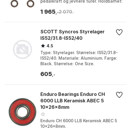
pedalkraft og jevnere turer. Holdbarhet:
Opptil 5 ganger lengre levetid enn
1 965
2 070
standard lagre. ...
,-
,-
SCOTT Syncros Styrelager
IS52/31.8-IS52/40
4.5
Type: Styrelager. Størrelse: IS52/31.8-
IS52/40. Materiale: Aluminium. Farge:
Black. Størrelse: One Size.
605
,-
Enduro Bearings Enduro CH
6000 LLB Keramisk ABEC 5
10x26x8mm
Enduro CH 6000 LLB Keramisk ABEC 5
10x26x8mm.