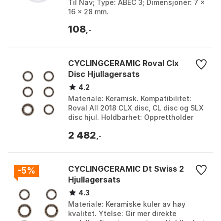
Til Nav; Type: ABEC 3; Dimensjoner: 7 x
16 x 28 mm.
108
,-
CYCLINGCERAMIC Roval Clx
Disc Hjullagersats
4.2
Materiale: Keramisk. Kompatibilitet:
Roval All 2018 CLX disc, CL disc og SLX
disc hjul. Holdbarhet: Opprettholder
jevnhet over mange kilometer. Antall
2 482
lagre: 5x...
,-
CYCLINGCERAMIC Dt Swiss 2
-5%
Hjullagersats
4.3
Materiale: Keramiske kuler av høy
kvalitet. Ytelse: Gir mer direkte