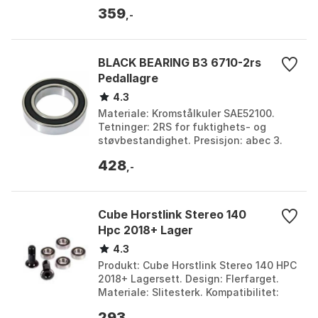
359
,-
BLACK BEARING B3 6710-2rs
Pedallagre
4.3
Materiale: Kromstålkuler SAE52100.
Tetninger: 2RS for fuktighets- og
støvbestandighet. Presisjon: abec 3.
Dimensjoner: 50x62 x 6 mm. Farge:
428
Silver. Størrelse: O...
,-
Cube Horstlink Stereo 140
Hpc 2018+ Lager
4.3
Produkt: Cube Horstlink Stereo 140 HPC
2018+ Lagersett. Design: Flerfarget.
Materiale: Slitesterk. Kompatibilitet:
CUBE Horstlink Stereo 140 HPC 2018+.
293