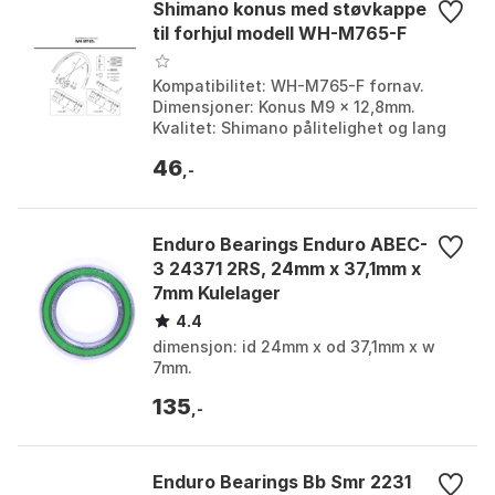
Shimano konus med støvkappe
til forhjul modell WH-M765-F
Kompatibilitet: WH-M765-F fornav.
Dimensjoner: Konus M9 x 12,8mm.
Kvalitet: Shimano pålitelighet og lang
levetid. Installasjon: Enkel montering.
46
,-
Enduro Bearings Enduro ABEC-
3 24371 2RS, 24mm x 37,1mm x
7mm Kulelager
4.4
dimensjon: id 24mm x od 37,1mm x w
7mm.
135
,-
Enduro Bearings Bb Smr 2231