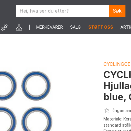
Søk
MERKEVARER
SALG
STØTT OSS
ARTI
CYCLINGCE
CYCL
Hjulla
blue,
(Ingen an
Materiale: Ker
standard ståll