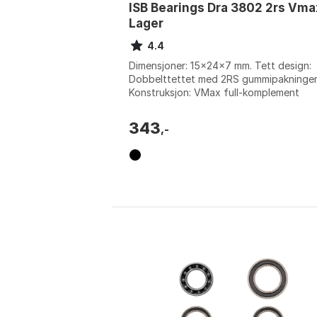
ISB Bearings Dra 3802 2rs Vma
Lager
4.4
Dimensjoner: 15x24x7 mm. Tett design:
Dobbelttettet med 2RS gummipakninger
Konstruksjon: VMax full-komplement
kulekonstruksjon uten bur. Bruksområde:
gaffe...
343
,-