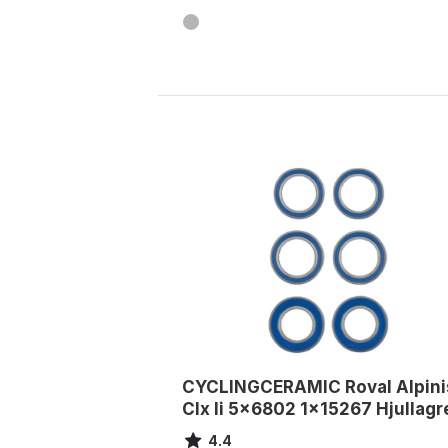
CYCLINGCERAMIC Roval Alpini
Clx Ii 5x6802 1x15267 Hjullagr
4.4