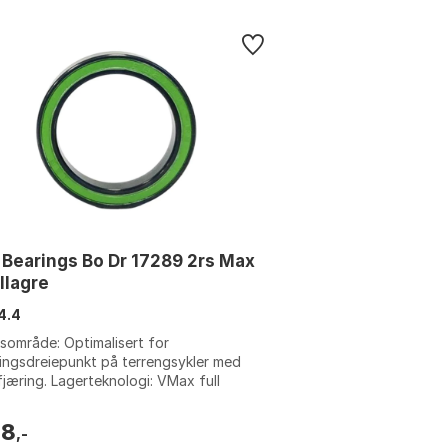
 Bearings Bo Dr 17289 2rs Max
llagre
4.4
sområde: Optimalisert for
ingsdreiepunkt på terrengsykler med
 fjæring. Lagerteknologi: VMax full
konstruksjon uten bur for maksimal
ekapasi...
68
,-