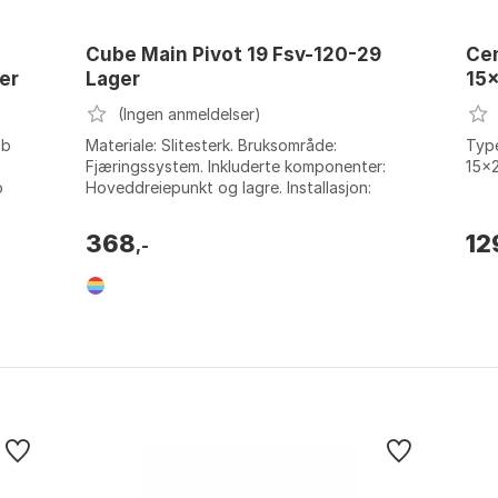
Cube Main Pivot 19 Fsv-120-29
Cem
er
Lager
15
(Ingen anmeldelser)
Bb
Materiale: Slitesterk. Bruksområde:
Type
Fjæringssystem. Inkluderte komponenter:
15x
o
Hoveddreiepunkt og lagre. Installasjon:
 x
Enkel. Farge: Multicolor. Størrelse: One Siz...
368
12
,-