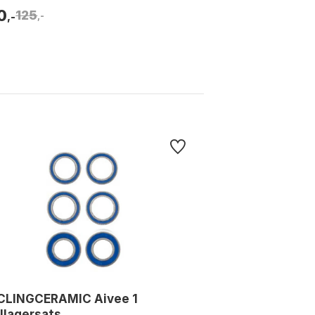
0
125
,-
,-
CLINGCERAMIC Aivee 1
llagersats