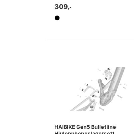
% høy...
309
,-
HAIBIKE Gen5 Bulletline
Hjulopphengslagersett