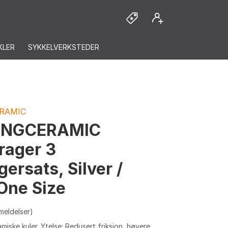
KLER
SYKKELVERKSTEDER
RAMIC
INGCERAMIC
rager 3
gersats, Silver /
 One Size
meldelser)
amiske kuler. Ytelse: Redusert friksjon, høyere