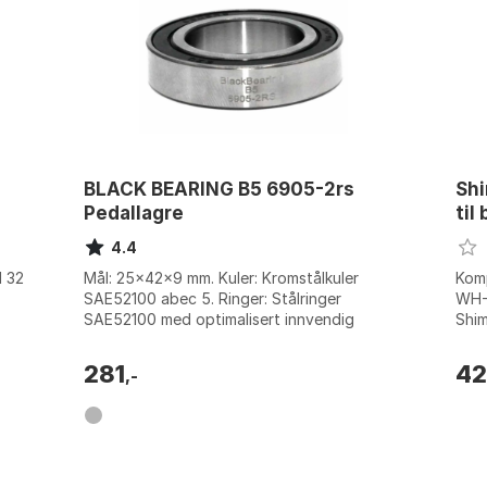
4
BLACK BEARING B5 6905-2rs
Shi
Pedallagre
til
4.4
l 32
Mål: 25x42x9 mm. Kuler: Kromstålkuler
Komp
SAE52100 abec 5. Ringer: Stålringer
WH-7
SAE52100 med optimalisert innvendig
Shim
design. Tetninger: Forsterkede 2RS-
komp
tetninger for b...
komp
281
4
,-
til 