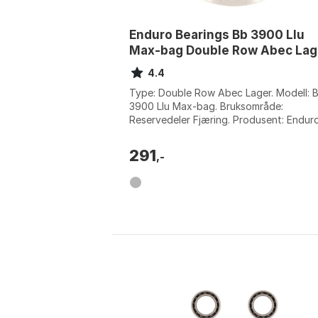
Enduro Bearings Bb 3900 Llu
Max-bag Double Row Abec Lag
4.4
Type: Double Row Abec Lager. Modell: 
3900 Llu Max-bag. Bruksområde:
Reservedeler Fjæring. Produsent: Endur
Bearings. Farge: Silver. Størrelse: 10 x 22
10m...
291
,-