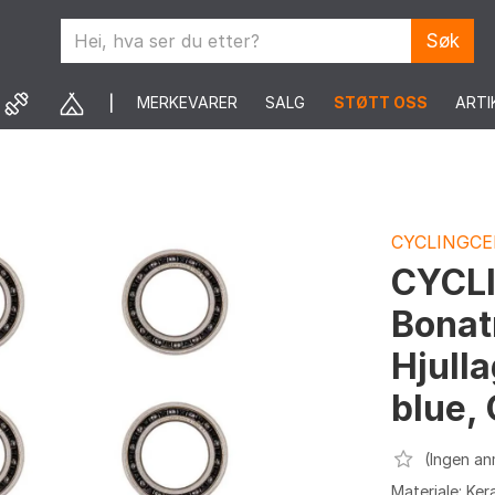
Søk
MERKEVARER
SALG
STØTT OSS
ARTI
CYCLINGCE
CYCL
Bonat
Hjulla
blue,
(Ingen an
Materiale: Ker