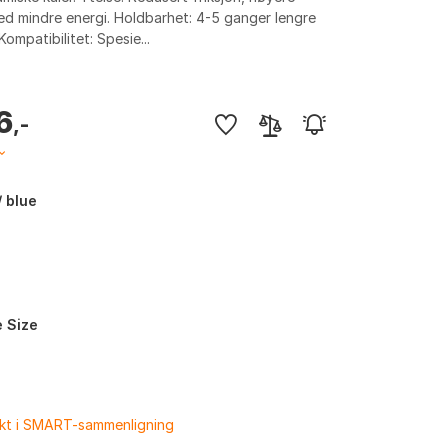
ed mindre energi. Holdbarhet: 4-5 ganger lengre
Kompatibilitet: Spesie...
6
,-
/ blue
 Size
ukt i SMART-sammenligning