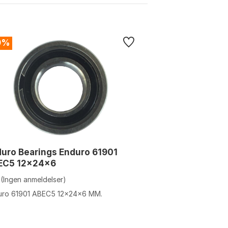
9%
uro Bearings Enduro 61901
EC5 12x24x6
(Ingen anmeldelser)
uro 61901 ABEC5 12x24x6 MM.