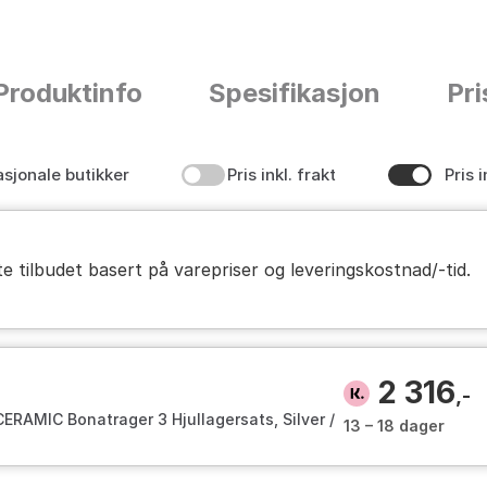
Produktinfo
Spesifikasjon
Pri
asjonale butikker
Pris inkl. frakt
Pris i
te tilbudet basert på varepriser og leveringskostnad/-tid.
2 316
,-
RAMIC Bonatrager 3 Hjullagersats, Silver /
13 – 18 dager
 Size