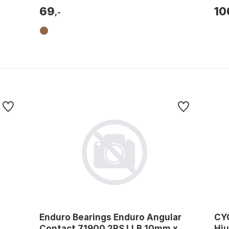
69
10
,-
Enduro Bearings Enduro Angular
CY
Contact 71900 2RS LLB 10mm x
Hju