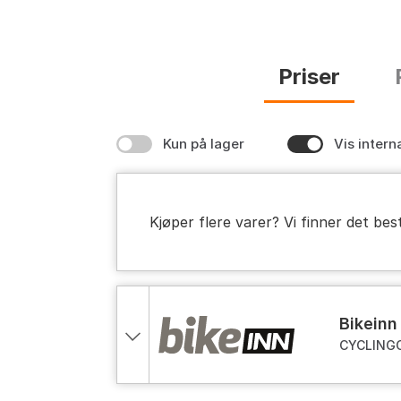
Priser
Kun på lager
Vis intern
Kjøper flere varer? Vi finner det bes
bikeinn
CYCLINGCE
blue, One