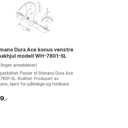
mano Dura Ace konus venstre
 bakhjul modell WH-7801-SL
(Ingen anmeldelser)
atibilitet: Passer til Shimano Dura Ace
801-SL. Kvalitet: Produsert av
ano, kjent for pålitelige og holdbare
onenter. Girsystem: 10-speed
atibilitet. Bruksområde: Venstre konus
29
,-
baknav.