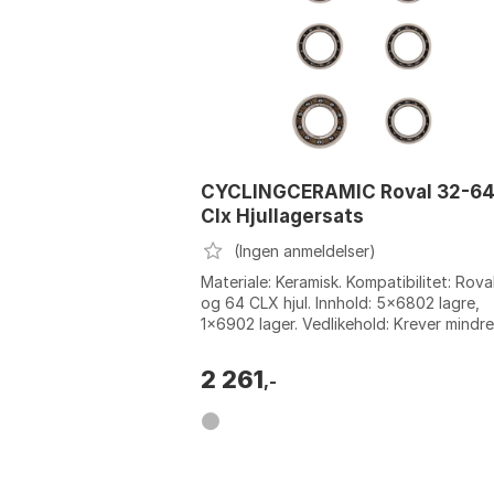
CYCLINGCERAMIC Roval 32-6
Clx Hjullagersats
(Ingen anmeldelser)
Materiale: Keramisk. Kompatibilitet: Rova
og 64 CLX hjul. Innhold: 5x6802 lagre,
1x6902 lager. Vedlikehold: Krever mindre
vedlikehold takket være beskyttend...
2 261
,-