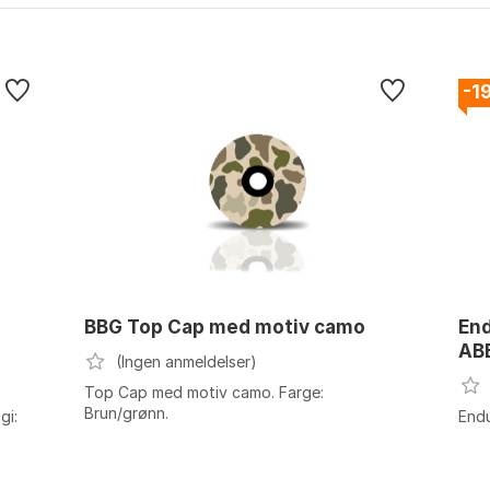
-1
BBG Top Cap med motiv camo
End
AB
(Ingen anmeldelser)
Top Cap med motiv camo. Farge:
Brun/grønn.
gi:
End
 40