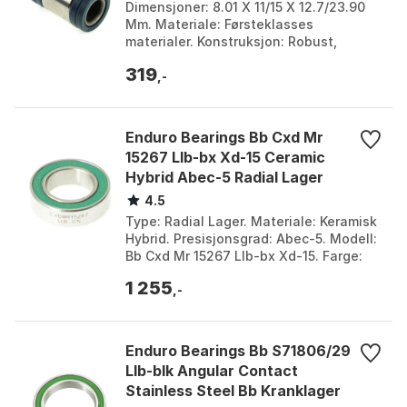
Dimensjoner: 8.01 X 11/15 X 12.7/23.90
Mm. Materiale: Førsteklasses
materialer. Konstruksjon: Robust,
motstår korrosjon og slitasje. Design:
319
Optimalisert for mi...
,-
Enduro Bearings Bb Cxd Mr
15267 Llb-bx Xd-15 Ceramic
Hybrid Abec-5 Radial Lager
4.5
Type: Radial Lager. Materiale: Keramisk
Hybrid. Presisjonsgrad: Abec-5. Modell:
Bb Cxd Mr 15267 Llb-bx Xd-15. Farge:
Silver. Størrelse: 15 x 26 x 7mm.
1 255
,-
Enduro Bearings Bb S71806/29
Llb-blk Angular Contact
Stainless Steel Bb Kranklager