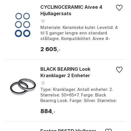
CYCLINGCERAMIC Aivee 4
Hjullagersats
Materiale: Keramiske kuler. Levetid: 4
til 5 ganger lengre enn standard
stållagre. Kompatibilitet: Aivee 4-
navhjul. Vedlikehold: Forseglet med
2 605
CyclingCeramic fe...
,-
BLACK BEARING Look
Kranklager 2 Enheter
Type: Kranklager. Antall enheter: 2.
Størrelse: 50x65x7. Farge: Black
Bearing Look. Farge: Silver. Størrelse:
50 x 65 x 7mm.
884
,-