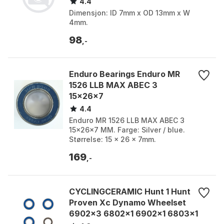
4.4
Dimensjon: ID 7mm x OD 13mm x W
4mm.
98
,-
Enduro Bearings Enduro MR
1526 LLB MAX ABEC 3
15x26x7
4.4
Enduro MR 1526 LLB MAX ABEC 3
15x26x7 MM. Farge: Silver / blue.
Størrelse: 15 x 26 x 7mm.
169
,-
CYCLINGCERAMIC Hunt 1 Hunt
Proven Xc Dynamo Wheelset
6902x3 6802x1 6902x1 6803x1