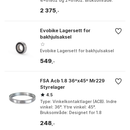
4x61802 og 2x61902. Bruksområde:
Reservedeler til nav. Farge: Multicolor.
2 375
Størrelse:...
,-
Evobike Lagersett for
bakhjulsaksel
Evobike Lagersett for bakhjulsaksel
549
,-
FSA Acb 1.8 36ºx45º Mr229
Styrelager
4.5
Type: Vinkelkontaktlager (ACB). Indre
vinkel: 36°. Ytre vinkel: 45°.
Bruksområde: Designet for 1.8
sykkelstyrelagersystemer. Farge: Steel.
248
Størrelse: 61.9 x 50 ...
,-