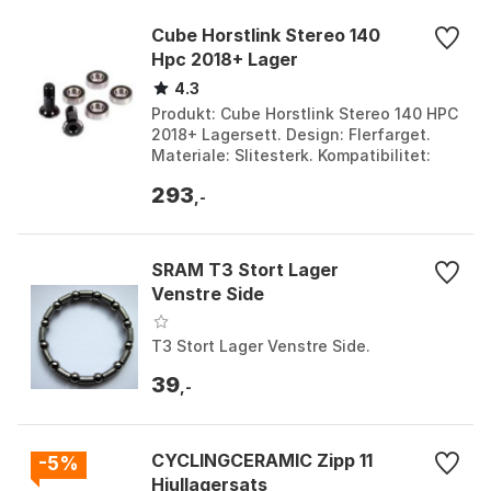
Cube Horstlink Stereo 140
Hpc 2018+ Lager
4.3
Produkt: Cube Horstlink Stereo 140 HPC
2018+ Lagersett. Design: Flerfarget.
Materiale: Slitesterk. Kompatibilitet:
CUBE Horstlink Stereo 140 HPC 2018+.
293
Farge: M...
,-
SRAM T3 Stort Lager
Venstre Side
T3 Stort Lager Venstre Side.
39
,-
CYCLINGCERAMIC Zipp 11
-5%
Hjullagersats