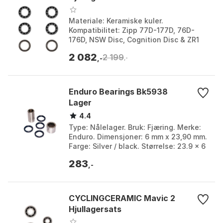
Materiale: Keramiske kuler.
Kompatibilitet: Zipp 77D-177D, 76D-
176D, NSW Disc, Cognition Disc & ZR1
hjulsett. Innhold: 4x61903 lagre,
2 082
2 199
2x61803 lagre, Cycling Cer...
,-
,-
Enduro Bearings Bk5938
Lager
4.4
Type: Nålelager. Bruk: Fjæring. Merke:
Enduro. Dimensjoner: 6 mm x 23,90 mm.
Farge: Silver / black. Størrelse: 23.9 x 6
/ 8mm.
283
,-
CYCLINGCERAMIC Mavic 2
Hjullagersats