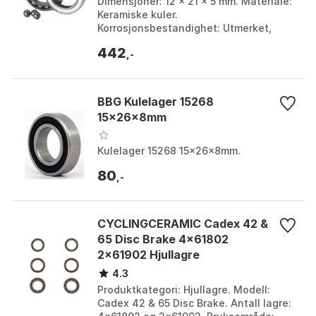
Dimensjoner: 12 x 21 x 5 mm. Materiale:
Keramiske kuler.
Korrosjonsbestandighet: Utmerket,
egnet for våte og tøffe forhold.
442
Levetid: 2-3 ganger lengre enn stålk...
,-
BBG Kulelager 15268
15x26x8mm
Kulelager 15268 15x26x8mm.
80
,-
CYCLINGCERAMIC Cadex 42 &
65 Disc Brake 4x61802
2x61902 Hjullagre
4.3
Produktkategori: Hjullagre. Modell:
Cadex 42 & 65 Disc Brake. Antall lagre: