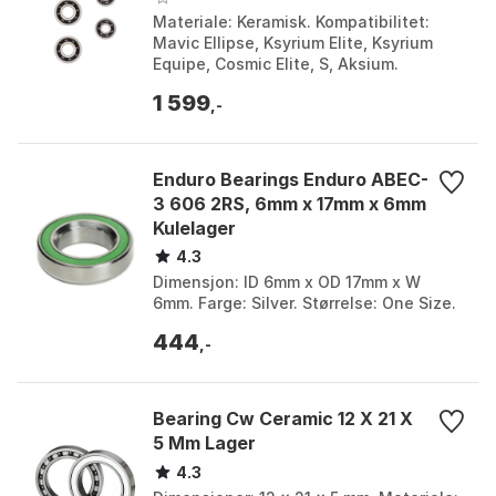
Materiale: Keramisk. Kompatibilitet:
Mavic Ellipse, Ksyrium Elite, Ksyrium
Equipe, Cosmic Elite, S, Aksium.
Inkludert: 3x6001 lagre, 2x608 lagre,
1 599
CyclingCeramic...
,-
Enduro Bearings Enduro ABEC-
3 606 2RS, 6mm x 17mm x 6mm
Kulelager
4.3
Dimensjon: ID 6mm x OD 17mm x W
6mm. Farge: Silver. Størrelse: One Size.
444
,-
Bearing Cw Ceramic 12 X 21 X
5 Mm Lager
4.3