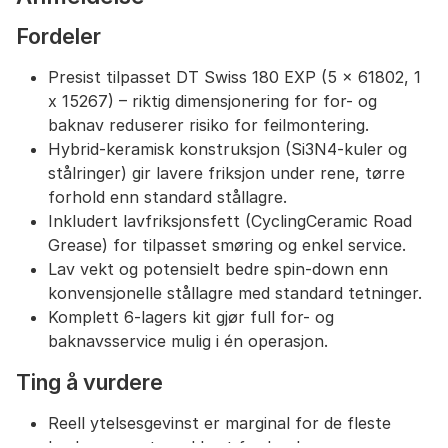
Fordeler
Presist tilpasset DT Swiss 180 EXP (5 x 61802, 1
x 15267) – riktig dimensjonering for for- og
baknav reduserer risiko for feilmontering.
Hybrid-keramisk konstruksjon (Si3N4-kuler og
stålringer) gir lavere friksjon under rene, tørre
forhold enn standard stållagre.
Inkludert lavfriksjonsfett (CyclingCeramic Road
Grease) for tilpasset smøring og enkel service.
Lav vekt og potensielt bedre spin-down enn
konvensjonelle stållagre med standard tetninger.
Komplett 6-lagers kit gjør full for- og
baknavsservice mulig i én operasjon.
Ting å vurdere
Reell ytelsesgevinst er marginal for de fleste
brukere; mest merkbart for konkurranse og