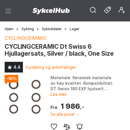
Hjem
>
Sykling
>
Sykkeldeler
>
Lager
CYCLINGCERAMIC
CYCLINGCERAMIC Dt Swiss 6
Hjullagersats, Silver / black, One Size
4.4
Vurdering og anbefalinger
Materiale: Keramisk materiale
-10%
av høy kvalitet. Kompatibilitet:
DT Swiss 180 EXP hjulsett.
Holdbarhet: Økt holdbarhet og
Les mer
forlenget levetid. Vedlikehold:
1 986
Minimalt...
,-
Fra
Se alle priser