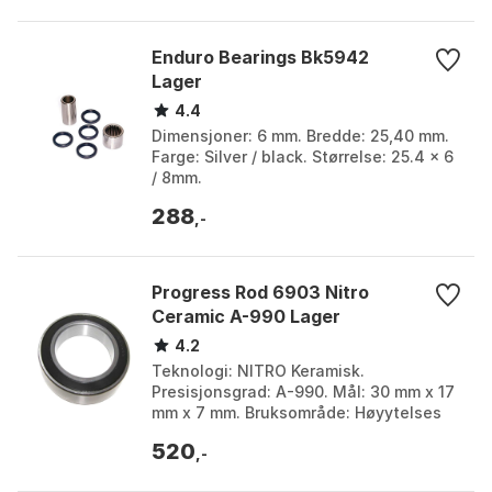
landevei, tempo/triathlon og ritt under tørre forhold,
mindre til grus, cyclocross eller vinterbruk. For
Enduro Bearings Bk5942
pålitelig montering anbefales fagverksted med
Lager
korrekt presseverktøy og momentrutiner. Produktet
4.4
følger etablerte kvalitetsprinsipper for hybrid-
Dimensjoner: 6 mm. Bredde: 25,40 mm.
keramiske lagre (Si3N4-kuler, herdede stålringer) og
Farge: Silver / black. Størrelse: 25.4 x 6
yter best når forspenn, renhet og smøring er
/ 8mm.
håndtert etter produsentens anvisninger.
288
,-
Progress Rod 6903 Nitro
Ceramic A-990 Lager
4.2
Teknologi: NITRO Keramisk.
Presisjonsgrad: A-990. Mål: 30 mm x 17
mm x 7 mm. Bruksområde: Høyytelses
oppgradering for sykkelnav og
520
kompatible kranklagre. Farge:...
,-