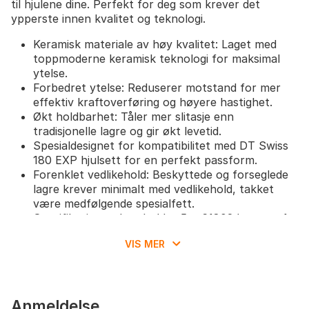
til hjulene dine. Perfekt for deg som krever det
ypperste innen kvalitet og teknologi.
Keramisk materiale av høy kvalitet: Laget med
toppmoderne keramisk teknologi for maksimal
ytelse.
Forbedret ytelse: Reduserer motstand for mer
effektiv kraftoverføring og høyere hastighet.
Økt holdbarhet: Tåler mer slitasje enn
tradisjonelle lagre og gir økt levetid.
Spesialdesignet for kompatibilitet med DT Swiss
180 EXP hjulsett for en perfekt passform.
Forenklet vedlikehold: Beskyttede og forseglede
lagre krever minimalt med vedlikehold, takket
være medfølgende spesialfett.
Spesifikasjoner: Inneholder 5 x 61802 lagre og 1
x 15267 lager.
VIS MER
Inkluderer: CyclingCeramic Road Grease og
klistremerkeark.
Anmeldelse