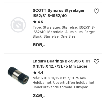
SCOTT Syncros Styrelager
IS52/31.8-IS52/40
4.5
Type: Styrelager. Størrelse: IS52/31.8-
IS52/40. Materiale: Aluminium. Farge:
Black. Størrelse: One Size.
605
,-
Enduro Bearings Bk-5956 6.01
X 11/15 X 12.7/31.75 Mm Lager
4.4
Mål: 6.01 x 11/15 x 12.7/31.75 mm.
Holdbarhet: Uovertruffen holdbarhet
under krevende forhold. Friksjon:
Minimert friksjon for forbedret respons.
346
Korrosjonsbest...
,-