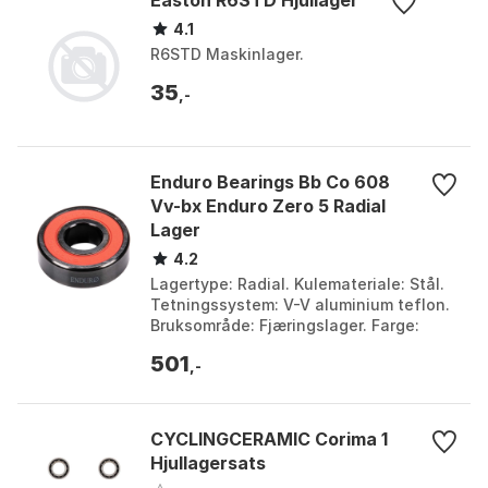
Easton R6STD Hjullager
4.1
R6STD Maskinlager.
35
,-
Enduro Bearings Bb Co 608
Vv-bx Enduro Zero 5 Radial
Lager
4.2
Lagertype: Radial. Kulemateriale: Stål.
Tetningssystem: V-V aluminium teflon.
Bruksområde: Fjæringslager. Farge:
Silver. Størrelse: 8 x 22 x 7mm.
501
,-
CYCLINGCERAMIC Corima 1
Hjullagersats