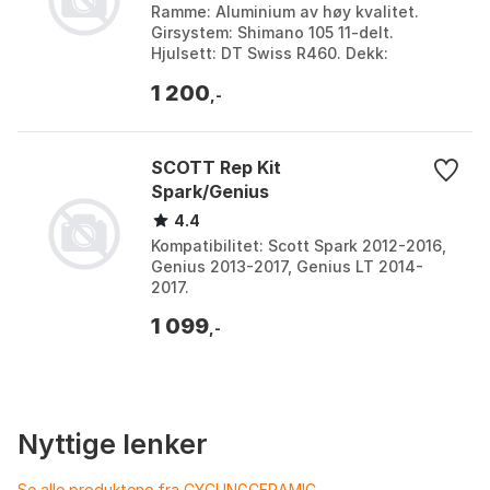
Ramme: Aluminium av høy kvalitet.
Girsystem: Shimano 105 11-delt.
Hjulsett: DT Swiss R460. Dekk:
Specialized Turbo Pro. Farge: Graycolor.
1 200
,-
SCOTT Rep Kit
Spark/Genius
4.4
Kompatibilitet: Scott Spark 2012-2016,
Genius 2013-2017, Genius LT 2014-
2017.
1 099
,-
Nyttige lenker
Se alle produktene fra CYCLINGCERAMIC