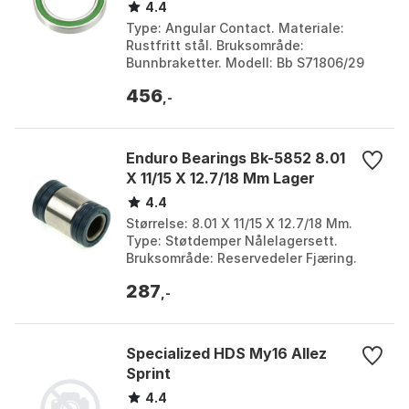
4.4
Type: Angular Contact. Materiale:
Rustfritt stål. Bruksområde:
Bunnbraketter. Modell: Bb S71806/29
Llb-blk. Farge: Silver. Størrelse: 29 x 42
456
x 7mm.
,-
Enduro Bearings Bk-5852 8.01
X 11/15 X 12.7/18 Mm Lager
4.4
Størrelse: 8.01 X 11/15 X 12.7/18 Mm.
Type: Støtdemper Nålelagersett.
Bruksområde: Reservedeler Fjæring.
Merke: Enduro Bearings. Farge: Silver.
287
Størrelse: One S...
,-
Specialized HDS My16 Allez
Sprint
4.4