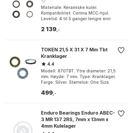
Materiale: Keramiske kuler.
Kompatibilitet: Corima MCC-hjul.
Levetid: 4 til 5 ganger lengre enn
standard stålkulelager. Beskyttelse:
2 139
Spesialfett som beskytter m...
,-
TOKEN 21,5 X 31 X 7 Mm Tbt
Kranklager
4.4
Modell: 870TBT. Ytre diameter: 21,5
mm. Høyde: 7 mm. Type: Kranklager.
Farge: Silver. Størrelse: One Size.
499
,-
Enduro Bearings Enduro ABEC-
3 MR 137 2RS, 7mm x 13mm x
4mm Kulelager