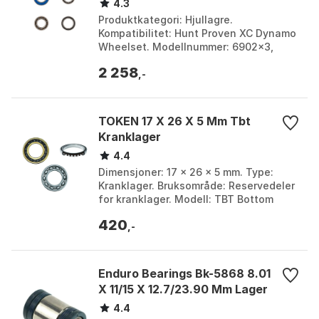
Hjullagre
4.3
Produktkategori: Hjullagre.
Kompatibilitet: Hunt Proven XC Dynamo
Wheelset. Modellnummer: 6902x3,
6802x1, 6902x1, 6803x1. Bruksområde:
2 258
Reservedeler til nav. Far...
,-
TOKEN 17 X 26 X 5 Mm Tbt
Kranklager
4.4
Dimensjoner: 17 x 26 x 5 mm. Type:
Kranklager. Bruksområde: Reservedeler
for kranklager. Modell: TBT Bottom
Bracket Bearing. Farge: Silver. Størrelse:
420
One Size....
,-
Enduro Bearings Bk-5868 8.01
X 11/15 X 12.7/23.90 Mm Lager
4.4