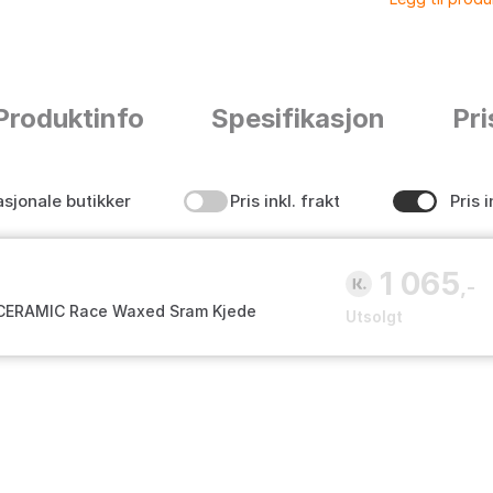
Produktinfo
Spesifikasjon
Pri
asjonale butikker
Pris inkl. frakt
Pris i
1 065
,-
ERAMIC Race Waxed Sram Kjede
Utsolgt