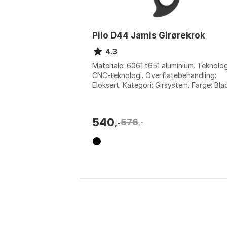
Pilo D44 Jamis Girørekrok
4.3
Materiale: 6061 t651 aluminium. Teknolog
CNC-teknologi. Overflatebehandling:
Eloksert. Kategori: Girsystem. Farge: Bla
Størrelse: One Size.
540
576
,-
,-