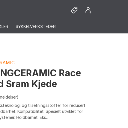
KLER
SYKKELVERKSTEDER
RAMIC
INGCERAMIC Race
 Sram Kjede
meldelser)
steknologi og tilsetningsstoffer for redusert
ldbarhet. Kompatibilitet: Spesielt utviklet for
ystemer. Holdbarhet: Eks...