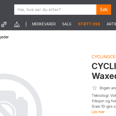
Søk
MERKEVARER
SALG
STØTT OSS
ARTI
jeder
CYCLINGCE
CYCL
Waxed
(Ingen an
Teknologi: Vok
friksjon og ho
Sram 10-girs s
Les mer