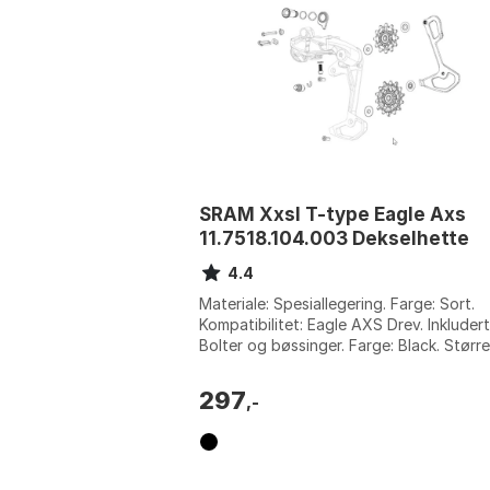
SRAM Xxsl T-type Eagle Axs
11.7518.104.003 Dekselhette
4.4
Materiale: Spesiallegering. Farge: Sort.
Kompatibilitet: Eagle AXS Drev. Inkludert
Bolter og bøssinger. Farge: Black. Større
One Size.
297
,-