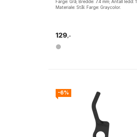
Farge: Grå; Bredde: 7.4 mm; Antall ledd: 1
Materiale: Stål. Farge: Graycolor.
129
,-
-6%