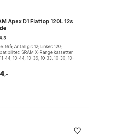
M Apex D1 Flattop 120L 12s
ede
4.3
e: Grå; Antall gir: 12; Linker: 120;
atibilitet: SRAM X-Range kassetter
 11-44, 10-44, 10-36, 10-33, 10-30, 10-
Farge: Silver. Størrelse: 114 Li...
4
,-