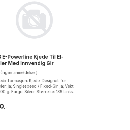
 E-Powerline Kjede Til El-
ler Med Innvendig Gir
(Ingen anmeldelser)
dinformasjon: Kjede; Designet for
kler: ja; Singlespeed / Fixed-Gir: ja; Vekt:
00 g. Farge: Silver. Størrelse: 136 Links.
relse 2: 1s.
0
,-