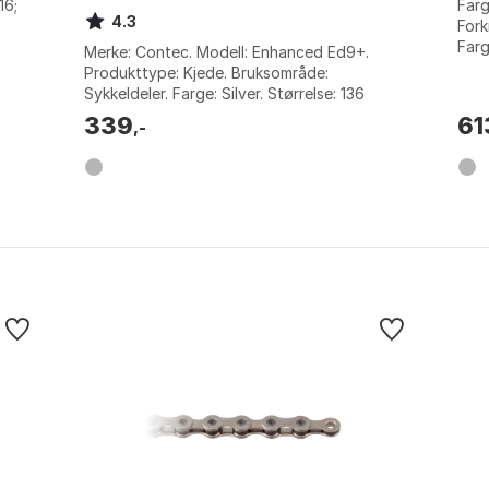
16;
Farg
4.3
Fork
Farg
Merke: Contec. Modell: Enhanced Ed9+.
Produkttype: Kjede. Bruksområde:
Sykkeldeler. Farge: Silver. Størrelse: 136
Links. Størrelse 2: 9s.
339
61
,-