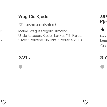
Wag 10s Kjede
SRA
Kj
(Ingen anmeldelser)
i:
Merke: Wag. Kategori: Drivverk.
Underkategori: Kjeder. Lenker: 116. Farge:
Farg
ck.
Silver. Størrelse: 116 links. Størrelse 2: 10s.
Komp
(12s
28). 
321
37
,-