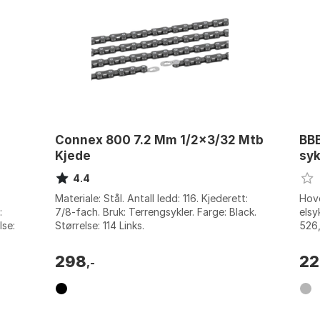
Connex 800 7.2 Mm 1/2x3/32 Mtb
BBB
Kjede
syk
4.4
Materiale: Stål. Antall ledd: 116. Kjederett:
Hove
:
7/8-fach. Bruk: Terrengsykler. Farge: Black.
elsy
lse:
Størrelse: 114 Links.
526,
Stør
298
22
,-