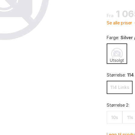
1 0
Fra
Se alle priser
Farge:
Silver 
Størrelse:
114
114 Links
Størrelse 2:
10s
11s
Legg til prod