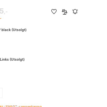
65
,-
/ black (Utsolgt)
 Links (Utsolgt)
ukt i SMART-sammenligning