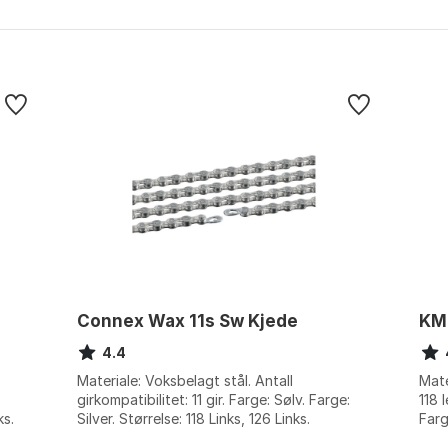
Connex Wax 11s Sw Kjede
KM
4.4
Materiale: Voksbelagt stål. Antall
Mate
girkompatibilitet: 11 gir. Farge: Sølv. Farge:
118 
ks.
Silver. Størrelse: 118 Links, 126 Links.
Farg
blue