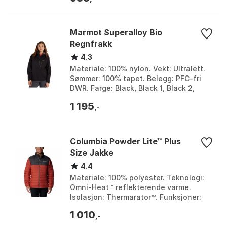
Marmot Superalloy Bio
Regnfrakk
4.3
Materiale: 100% nylon. Vekt: Ultralett.
Sømmer: 100% tapet. Belegg: PFC-fri
DWR. Farge: Black, Black 1, Black 2,
Brown, Galapagos blue, Nautical blue,
1 195
Rain clou...
,-
Columbia Powder Lite™ Plus
Size Jakke
4.4
Materiale: 100% polyester. Teknologi:
Omni-Heat™ reflekterende varme.
Isolasjon: Thermarator™. Funksjoner:
Vannbestandig, elastiske mansjetter.
1 010
Farge: Warp red ...
,-