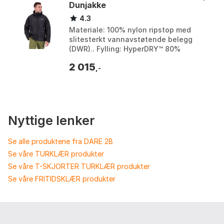
Dunjakke
4.3
Materiale: 100% nylon ripstop med
slitesterkt vannavstøtende belegg
(DWR).. Fylling: HyperDRY™ 80%
andedun, 20% fjær.. Designelementer:
2 015
Elastiske mansjetter, Bu...
,-
Nyttige lenker
Se alle produktene fra DARE 2B
Se våre TURKLÆR produkter
Se våre T-SKJORTER TURKLÆR produkter
Se våre FRITIDSKLÆR produkter