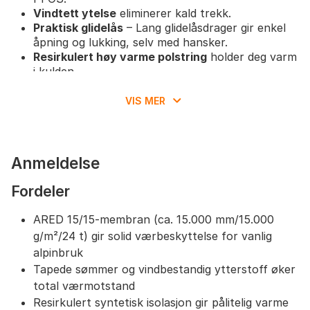
Vindtett ytelse
eliminerer kald trekk.
Praktisk glidelås
– Lang glidelåsdrager gir enkel
åpning og lukking, selv med hansker.
Resirkulert høy varme polstring
holder deg varm
i kulden.
Fullt skiutstyr
– Inkluderer skipasslomme og fast
snøskjørt med gelgrep for ekstra komfort og
VIS MER
funksjonalitet.
Fastmontert teknisk hette
med justeringer og
høy krage gir god beskyttelse mot vær og vind.
Innvendige lommer
for både mobiltelefon og
Anmeldelse
kart.
To nedre lommer med glidelås
gir sikker
Fordeler
oppbevaring av verdisaker.
Tommelhull
for ekstra komfort og varme på
ARED 15/15-membran (ca. 15.000 mm/15.000
hendene.
g/m²/24 t) gir solid værbeskyttelse for vanlig
Miljøvennlig valg
– Laget uten skadelige
alpinbruk
kjemikalier.
Tapede sømmer og vindbestandig ytterstoff øker
Størrelse- og passformanbefalinger
total værmotstand
Resirkulert syntetisk isolasjon gir pålitelig varme