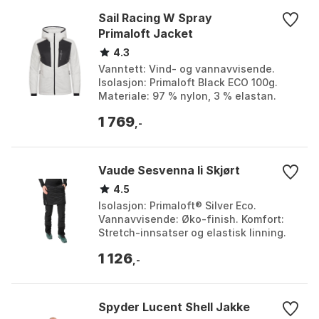
Sail Racing W Spray
Primaloft Jacket
4.3
Vanntett: Vind- og vannavvisende.
Isolasjon: Primaloft Black ECO 100g.
Materiale: 97 % nylon, 3 % elastan.
Miljøvennlig behandling: PFC-fri DWR.
1 769
Farge: Carbon, ...
,-
Vaude Sesvenna Ii Skjørt
4.5
Isolasjon: Primaloft® Silver Eco.
Vannavvisende: Øko-finish. Komfort:
Stretch-innsatser og elastisk linning.
Klimanøytral: Resirkulerte materialer,
1 126
CO2-kompensa...
,-
Spyder Lucent Shell Jakke