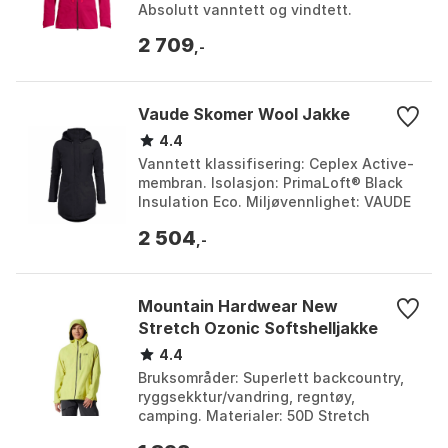
Absolutt vanntett og vindtett.
Ventilasjonsmekanisme:
2 709
Ventilasjonsglidelåser foran og...
,-
Vaude Skomer Wool Jakke
4.4
Vanntett klassifisering: Ceplex Active-
membran. Isolasjon: PrimaLoft® Black
Insulation Eco. Miljøvennlighet: VAUDE
Green Shape, Eco Finish uten PFC.
2 504
Hovedmateri...
,-
Mountain Hardwear New
Stretch Ozonic Softshelljakke
4.4
Bruksområder: Superlett backcountry,
ryggsekktur/vandring, regntøy,
camping. Materialer: 50D Stretch
Ripstop, 100% resirkulert polyester.