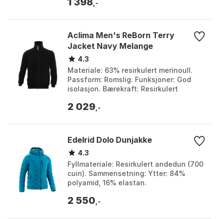
1 398
Vekt: 310 g. Egenskape...
,-
Aclima Men's ReBorn Terry
Jacket Navy Melange
4.3
Materiale: 63% resirkulert merinoull.
Passform: Romslig. Funksjoner: God
isolasjon. Bærekraft: Resirkulert
materialer. Farge: Dark grey melange,
2 029
Light grey mela...
,-
Edelrid Dolo Dunjakke
4.3
Fyllmateriale: Resirkulert andedun (700
cuin). Sammensetning: Ytter: 84%
polyamid, 16% elastan.
Bevegelsesfrihet: Ubegrenset.
2 550
Bruksområde: Ytterjakke eller mell...
,-