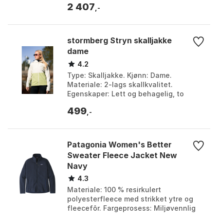
2 407
RDS®-sertifisert dun. Ve...
,-
stormberg Stryn skalljakke
dame
4.2
Type: Skalljakke. Kjønn: Dame.
Materiale: 2-lags skallkvalitet.
Egenskaper: Lett og behagelig, to
lommer, egnet for turer i skog og mark.
499
Farge: Farge 1, Farge ...
,-
Patagonia Women's Better
Sweater Fleece Jacket New
Navy
4.3
Materiale: 100 % resirkulert
polyesterfleece med strikket ytre og
fleecefôr. Fargeprosess: Miljøvennlig
fargeprosess som reduserer bruken av