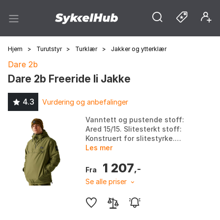
Hjem
>
Turutstyr
>
Turklær
>
Jakker og ytterklær
Dare 2b
Dare 2b Freeride Ii Jakke
4.3
Vurdering og anbefalinger
Vanntett og pustende stoff:
Ared 15/15. Slitesterkt stoff:
Konstruert for slitestyrke.
Vannavvisende finish:
Les mer
Slitesterk, PFC, PFOA, PFOS fri.
1 207
Praktiske funksjon...
,-
Fra
Se alle priser