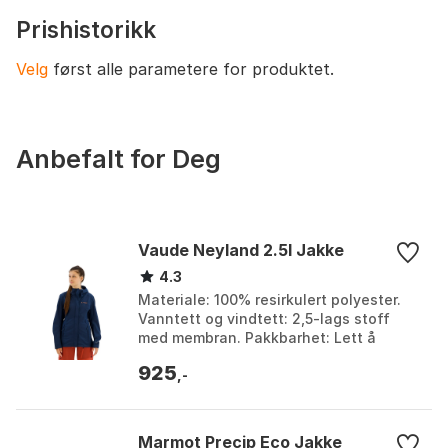
Best egnet til alpin- og heisbasert skikjøring i kalde til
Mansjettype
Tommelhemper
Prishistorikk
moderat våte forhold, samt generell vinterbruk.
Mindre egnet til topptur og svært høyintensiv
Velg
først alle parametere for produktet.
aktivitet grunnet moderat pusteevne og manglende
ventilasjonsåpninger.
Anbefalt for Deg
Vaude Neyland 2.5l Jakke
4.3
Materiale: 100% resirkulert polyester.
Vanntett og vindtett: 2,5-lags stoff
med membran. Pakkbarhet: Lett å
pakke ned i liten størrelse. Ventilasjon:
925
Armhuleven...
,-
Marmot Precip Eco Jakke