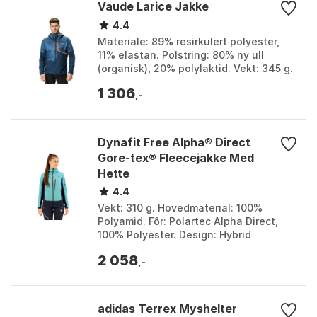
Vaude Larice Jakke
4.4
Materiale: 89% resirkulert polyester,
11% elastan. Polstring: 80% ny ull
(organisk), 20% polylaktid. Vekt: 345 g.
Teknologi: Resirkulert polyamid, vind-
1 306
og vann...
,-
Dynafit Free Alpha® Direct
Gore-tex® Fleecejakke Med
Hette
4.4
Vekt: 310 g. Hovedmaterial: 100%
Polyamid. Fôr: Polartec Alpha Direct,
100% Polyester. Design: Hybrid
konstruksjon, Tettsittende hette.
2 058
Farge: Dawn, Marine blue...
,-
adidas Terrex Myshelter