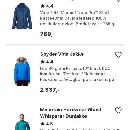
4.4
Vanntett: Marmot NanoPro™ Stoff.
Pusteevne: Ja. Materialer: 100%
resirkulert nylon. Produktvekt: 255 g.
Farge: Acai berry, Arctic navy, Arctic
789
Navy, Arctic navy...
,-
Spyder Vida Jakke
4.4
Fôr: 80 gram PrimaLoft® Black ECO
Insulation. Tetthet: 20k laminat.
Fuskepels: Avtagbar pels-aksent på
hetten. Teknologi: 360º stretch EXO
2 337
SHIELD. Farge: Colleg...
,-
Mountain Hardwear Ghost
Whisperer Dunjakke
4.5