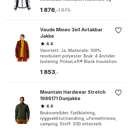
REPREVE® polyester. Funksjoner:
1 876
1 975
Avtakbar og juster...
,-
,-
Vaude Mineo 3in1 Avtakbar
Jakke
4.4
Vanntett: Ja. Materiale: 100%
resirkulert polyester. Bruk: 4 årstider.
Isolering: PrimaLoft® Black Insulation.
Farge: Black, Dark cherry, Dark oak.
1 853
Størrelse: 3...
,-
Mountain Hardwear Stretch
1986171 Dunjakke
4.4
Bruksområder: Fjellklatring,
ryggsekktur/vandring, uformelt/reise,
camping. Stoff: 20D slitesterk
strekkdobbeltvev. Isolasjon: 700-fill