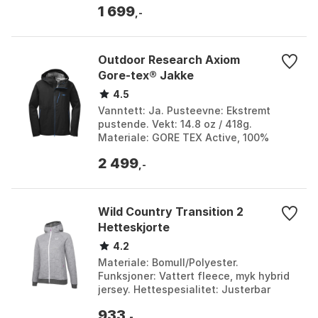
1 699
fargestoffer, energ...
,-
Outdoor Research Axiom
Gore-tex® Jakke
4.5
Vanntett: Ja. Pusteevne: Ekstremt
pustende. Vekt: 14.8 oz / 418g.
Materiale: GORE TEX Active, 100%
nylon, 20D mekanisk strekk ripstop.
2 499
Farge: Black / tahoe. Stø...
,-
Wild Country Transition 2
Hetteskjorte
4.2
Materiale: Bomull/Polyester.
Funksjoner: Vattert fleece, myk hybrid
jersey. Hettespesialitet: Justerbar
hette med integrert kant og krage.
933
Lommer: Høye lommer m...
,-