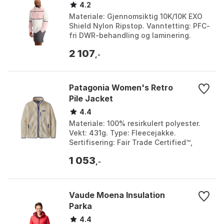
4.2
Materiale: Gjennomsiktig 10K/10K EXO
Shield Nylon Ripstop. Vanntetting: PFC-
fri DWR-behandling og laminering.
Sømmer: Fullstendig teipede. Glidelås:
2 107
YKK® AquaGu...
,-
Patagonia Women's Retro
Pile Jacket
4.4
Materiale: 100% resirkulert polyester.
Vekt: 431g. Type: Fleecejakke.
Sertifisering: Fair Trade Certified™,
bluesign® godkjent. Farge: Beeswax
1 053
tan, Ink black, N...
,-
Vaude Moena Insulation
Parka
4.4