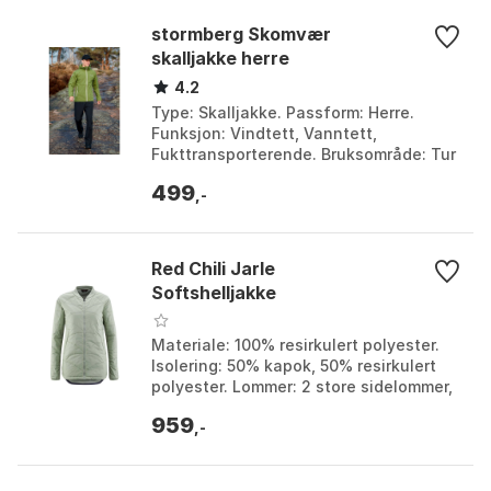
stormberg Skomvær
skalljakke herre
4.2
Type: Skalljakke. Passform: Herre.
Funksjon: Vindtett, Vanntett,
Fukttransporterende. Bruksområde: Tur
i skog og mark. Farge: Farge 1, Farge 2.
499
Størrelse: 3XL, ...
,-
Red Chili Jarle
Softshelljakke
Materiale: 100% resirkulert polyester.
Isolering: 50% kapok, 50% resirkulert
polyester. Lommer: 2 store sidelommer,
1 brystlomme. Funksjoner: Strekksnorer
959
og he...
,-