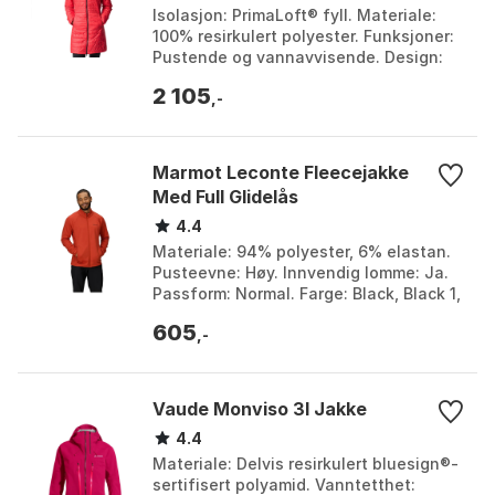
Isolasjon: PrimaLoft® fyll. Materiale:
100% resirkulert polyester. Funksjoner:
Pustende og vannavvisende. Design:
Feminint med avtakbar hette. Farge:
2 105
Black, Dar...
,-
Marmot Leconte Fleecejakke
Med Full Glidelås
4.4
Materiale: 94% polyester, 6% elastan.
Pusteevne: Høy. Innvendig lomme: Ja.
Passform: Normal. Farge: Black, Black 1,
Black 2, Dried rose 1, Dried rose 2, Grey,
605
S...
,-
Vaude Monviso 3l Jakke
4.4
Materiale: Delvis resirkulert bluesign®-
sertifisert polyamid. Vanntetthet: