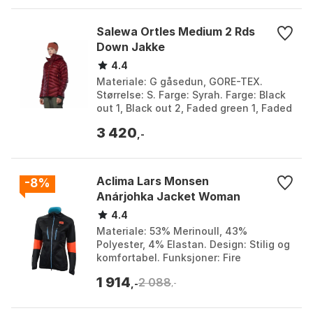
Salewa Ortles Medium 2 Rds
Down Jakke
4.4
Materiale: G gåsedun, GORE-TEX.
Størrelse: S. Farge: Syrah. Farge: Black
out 1, Black out 2, Faded green 1, Faded
green 2, Syrah, Willow 1, Willow 2.
3 420
Størrelse:...
,-
Aclima Lars Monsen
-8%
Anárjohka Jacket Woman
4.4
Materiale: 53% Merinoull, 43%
Polyester, 4% Elastan. Design: Stilig og
komfortabel. Funksjoner: Fire
glidelåslommer. Egenskaper:
1 914
2 088
Fukttransporterende og luktresi...
,-
,-