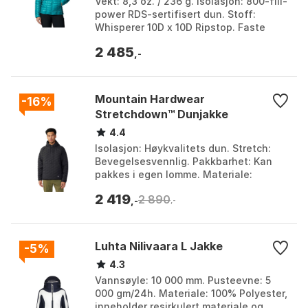
Vekt: 8,3 oz. / 236 g. Isolasjon: 800-fill-
power RDS-sertifisert dun. Stoff:
Whisperer 10D x 10D Ripstop. Faste
stoffer: 100 % resirkulert nylon. Farge:
2 485
Black 1...
,-
Mountain Hardwear
-16%
Stretchdown™ Dunjakke
4.4
Isolasjon: Høykvalitets dun. Stretch:
Bevegelsesvennlig. Pakkbarhet: Kan
pakkes i egen lomme. Materiale:
Holdbart vevd materiale. Farge: Black,
2 419
2 890
Surplus green. S...
,-
,-
Luhta Nilivaara L Jakke
-5%
4.3
Vannsøyle: 10 000 mm. Pusteevne: 5
000 gm/24h. Materiale: 100% Polyester,
inneholder resirkulert materiale og