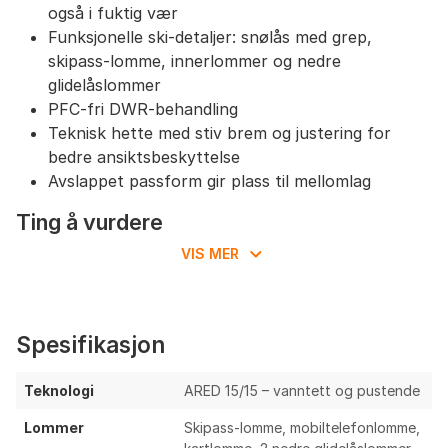
Avslappet passform som gir god bevegelsesfrihet
også i fuktig vær
og plass til ekstra lag under.
Funksjonelle ski-detaljer: snølås med grep,
Anbefales å velge normal størrelse for god
skipass-lomme, innerlommer og nedre
komfort, eller én størrelse opp for løsere
glidelåslommer
passform eller tykkere underlag.
PFC-fri DWR-behandling
Teknisk hette med stiv brem og justering for
bedre ansiktsbeskyttelse
Avslappet passform gir plass til mellomlag
Ting å vurdere
VIS MER
Ingen oppgitt vekt; kan være relativt
tung/bulkete for aktiv skikjøring og topptur
Ingen oppgitt ventilasjon (f.eks. pit-zips), som
kan begrense varmeregulering ved høy intensitet
Spesifikasjon
15k pusteevne er middels – kan bli klam ved
anstrengende aktivitet
Teknologi
ARED 15/15 – vanntett og pustende
Ukjent stofftykkelse/forsterkninger – usikker
Lommer
Skipass-lomme, mobiltelefonlomme,
langtids holdbarhet ved hyppig heiskjøring og