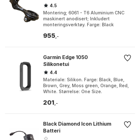
4.5
Montering; 6061 - T6 Aluminium CNC
maskinert anodisert; Inkludert
monteringsverktøy. Farge: Black
anodize. Størrelse: One Size.
955
,-
Garmin Edge 1050
Silikonetui
4.4
Materiale: Silikon. Farge: Black, Blue,
Brown, Grey, Moss green, Orange, Red,
White. Størrelse: One Size.
201
,-
Black Diamond Icon Lithium
Batteri