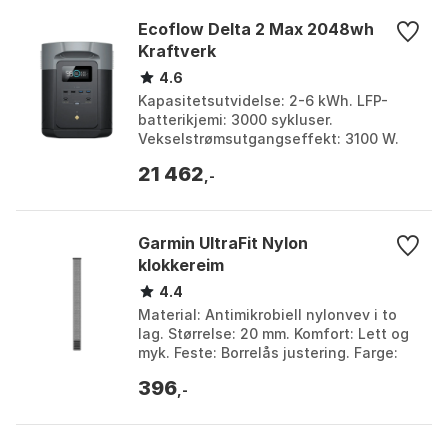
Ecoflow Delta 2 Max 2048wh
Kraftverk
4.6
Kapasitetsutvidelse: 2-6 kWh. LFP-
batterikjemi: 3000 sykluser.
Vekselstrømsutgangseffekt: 3100 W.
Ladehastighet: 2,3 timer. Farge: Black.
21 462
Størrelse: One Size.
,-
Garmin UltraFit Nylon
klokkereim
4.4
Material: Antimikrobiell nylonvev i to
lag. Størrelse: 20 mm. Komfort: Lett og
myk. Feste: Borrelås justering. Farge:
Amp yellow, Amp yellow 1, Black, Black
396
1, ...
,-