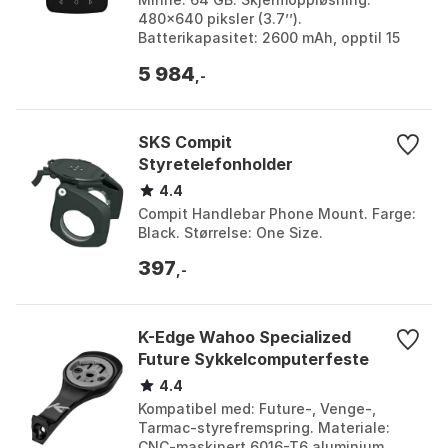
480x640 piksler (3.7’’).
Batterikapasitet: 2600 mAh, opptil 15
timer autonomi. Navigasjonssystemer:
5 984
GPS, Galileo, Glonass, BeiDo...
,-
SKS Compit
Styretelefonholder
4.4
Compit Handlebar Phone Mount. Farge:
Black. Størrelse: One Size.
397
,-
K-Edge Wahoo Specialized
Future Sykkelcomputerfeste
4.4
Kompatibel med: Future-, Venge-,
Tarmac-styrefremspring. Materiale:
CNC-maskinert 6016-T6 aluminium.