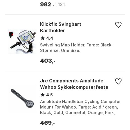
982
1 121
separat. Fa...
,-
,-
Klickfix Svingbart
Kartholder
4.4
Swiveling Map Holder. Farge: Black.
Størrelse: One Size.
403
,-
Jrc Components Amplitude
Wahoo Sykkelcomputerfeste
4.5
Amplitude Handlebar Cycling Computer
Mount For Wahoo. Farge: Acid / green,
Black, Gold, Gunmetal, Orange, Pink,
Purple, Red 1, Red 2, Silver 1, Silver 2.
469
Større...
,-