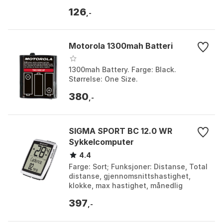
126
,-
Motorola 1300mah Batteri
1300mah Battery. Farge: Black.
Størrelse: One Size.
380
,-
SIGMA SPORT BC 12.0 WR
Sykkelcomputer
4.4
Farge: Sort; Funksjoner: Distanse, Total
distanse, gjennomsnittshastighet,
klokke, max hastighet, månedlig
statistikk, hastighet, tid, total tid,
397
gjennomsnittha...
,-