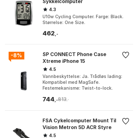
Sykkelcomputer
4.3
U10w Cycling Computer. Farge: Black.
Størrelse: One Size.
462
,-
SP CONNECT Phone Case
-8%
Xtreme iPhone 15
4.5
Vannbeskyttelse: Ja. Trådløs lading:
Kompatibel med MagSafe.
Festemekanisme: Twist-to-lock.
Beskyttelse: To-delt, mot gjørme og
744
813
støv.
,-
,-
FSA Cykelcomputer Mount Til
Vision Metron 5D ACR Styre
4.5