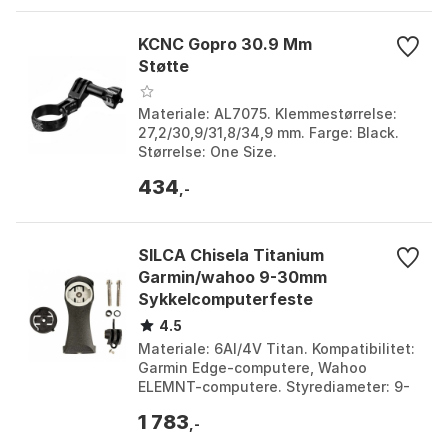
KCNC Gopro 30.9 Mm
Støtte
Materiale: AL7075. Klemmestørrelse:
27,2/30,9/31,8/34,9 mm. Farge: Black.
Størrelse: One Size.
434
,-
SILCA Chisela Titanium
Garmin/wahoo 9-30mm
Sykkelcomputerfeste
4.5
Materiale: 6Al/4V Titan. Kompatibilitet:
Garmin Edge-computere, Wahoo
ELEMNT-computere. Styrediameter: 9-
30 mm. Vekt: Lett design minimerer
1 783
ekstra vekt. Farge: ...
,-