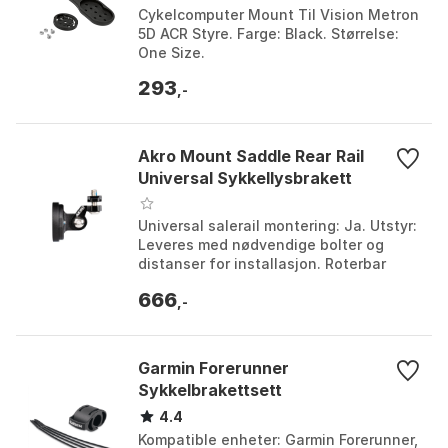
Cykelcomputer Mount Til Vision Metron
5D ACR Styre. Farge: Black. Størrelse:
One Size.
293
,-
Akro Mount Saddle Rear Rail
Universal Sykkellysbrakett
Universal salerail montering: Ja. Utstyr:
Leveres med nødvendige bolter og
distanser for installasjon. Roterbar
brakett: Tillater 90 graders rotasjon.
666
Lettvekt:...
,-
Garmin Forerunner
Sykkelbrakettsett
4.4
Kompatible enheter: Garmin Forerunner,