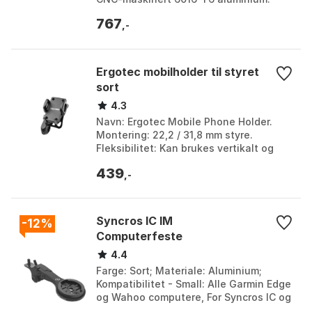
Vekt: 54 g. Mål: 11 × 20 × 4 cm. Farge:
767
Black anodize. Stør...
,-
Ergotec mobilholder til styret
sort
4.3
Navn: Ergotec Mobile Phone Holder.
Montering: 22,2 / 31,8 mm styre.
Fleksibilitet: Kan brukes vertikalt og
horisontalt. Kompatibilitet: Passer
439
mobiltelefoner fr...
,-
Syncros IC IM
-12%
Computerfeste
4.4
Farge: Sort; Materiale: Aluminium;
Kompatibilitet - Small: Alle Garmin Edge
og Wahoo computere, For Syncros IC og
Fraser IC; Wahoo innsats må kjøpes