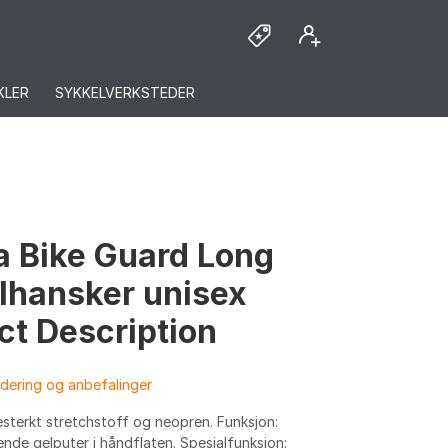
KLER
SYKKELVERKSTEDER
a Bike Guard Long
lhansker unisex
ct Description
dering og anbefalinger
testerkt stretchstoff og neopren. Funksjon:
nde gelputer i håndflaten. Spesialfunksjon: