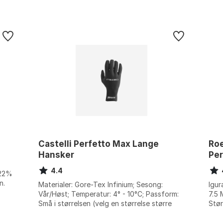
Castelli Perfetto Max Lange
Roe
Hansker
Pe
4.4
 22%
n.
Materialer: Gore-Tex Infinium; Sesong:
Igur
Vår/Høst; Temperatur: 4° - 10°C; Passform:
7.5 
Små i størrelsen (velg en størrelse større
Stør
enn du normalt bruker). Farge: Sort...