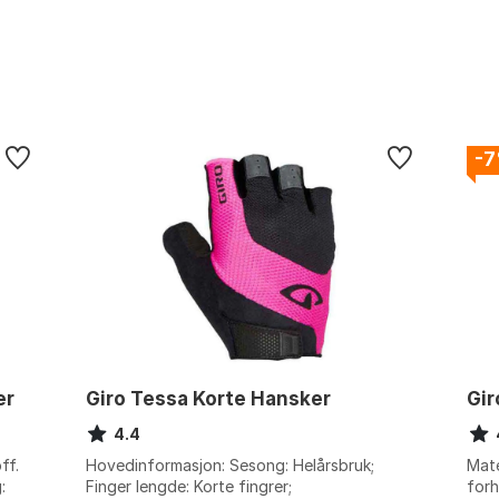
-
er
Giro Tessa Korte Hansker
Gir
4.4
ff.
Hovedinformasjon: Sesong: Helårsbruk;
Mate
:
Finger lengde: Korte fingrer;
for