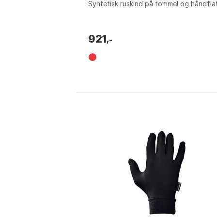
Syntetisk ruskind på tommel og håndfla
Synlighet: Reflekterende detalj...
921
,-