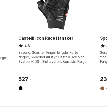
Castelli Icon Race Hansker
Spo
4.3
Sesong: Sommer; Finger lengde: Korte
Seso
fingrer; Sikkerhetsutstyr: Castelli Demping
fing
arge:
System (CDS); Sluttsystem: Borrelås. Farge:
Farg
Black. Størrelse: XXL.
blue
527
23
,-