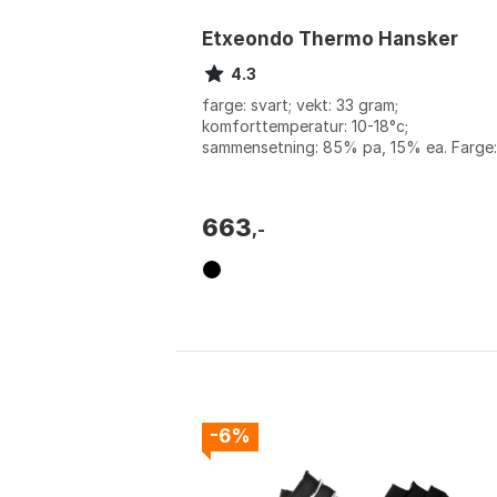
Etxeondo Thermo Hansker
4.3
farge: svart; vekt: 33 gram;
komforttemperatur: 10-18°c;
sammensetning: 85% pa, 15% ea. Farge:
Black. Størrelse: L, M, S, XL, XS.
663
,-
-6%