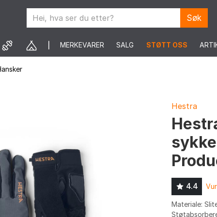
Søk
MERKEVARER
SALG
STØTT OSS
ARTI
Hansker
Hestra
Hestr
sykke
Produ
4.4
Vur
Materiale: Sli
Støtabsorbere