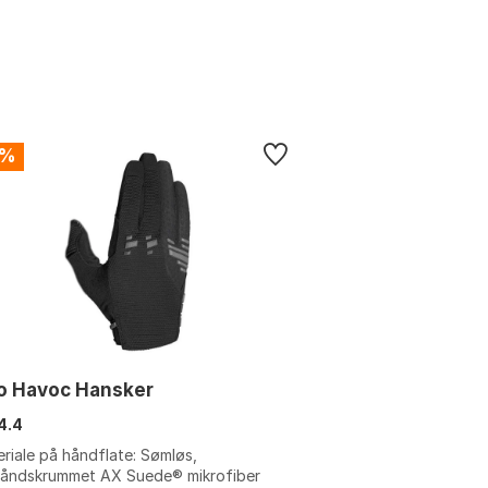
7%
o Havoc Hansker
4.4
riale på håndflate: Sømløs,
håndskrummet AX Suede® mikrofiber