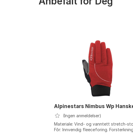
Anbefalt for Deg
Alpinestars Nimbus Wp Hansk
(Ingen anmeldelser)
Materiale: Vind- og vanntett stretch-sto
Fôr: Innvendig fleeceforing. Forsterkning