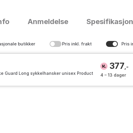
nfo
Anmeldelse
Spesifikasjo
asjonale butikker
Pris inkl. frakt
Pris i
377
,-
ke Guard Long sykkelhansker unisex Product
4 – 13 dager
on