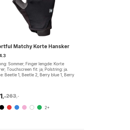
rtful Matchy Korte Hansker
4.3
ng: Sommer; Finger lengde: Korte
rer; Touchscreen fit: ja; Polstring: ja.
e: Beetle 1, Beetle 2, Berry blue 1, Berry
 2, Black 1, Black 2, Black...
1
263
,-
,-
2+