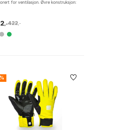
orert for ventilasjon. Øvre konstruksjon:
aprene® mesh med TPR-knokledekk.
ng: ...
92
422
,-
,-
8%