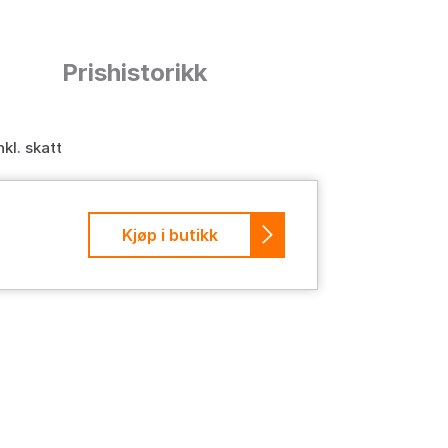
n
Prishistorikk
nkl. skatt
Kjøp i butikk