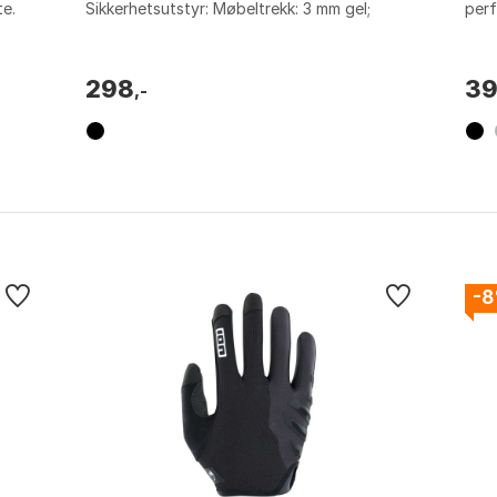
te.
Sikkerhetsutstyr: Møbeltrekk: 3 mm gel;
perf
Sluttsystem: Borrelås. Farge: Black, Black /
Ari
berry. ...
Lukki
298
3
,-
-