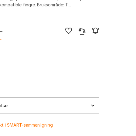
ompatible fingre. Bruksområde: T...
,-
else
ukt i SMART-sammenligning