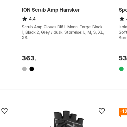
ION Scrub Amp Hansker
Spo
4.4
Scrub Amp Gloves Blå L Mann. Farge: Black
Isol
1, Black 2, Grey / dusk. Størrelse: L, M, S, XL,
Soft
XS.
Borr
vann
363
5
,-
-1