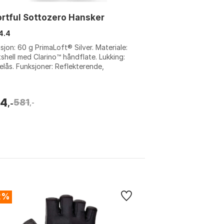
rtful Sottozero Hansker
4.4
asjon: 60 g PrimaLoft® Silver. Materiale:
shell med Clarino™ håndflate. Lukking:
elås. Funksjoner: Reflekterende,
tett, berøringsskjermkompatibe...
34
581
,-
,-
2%