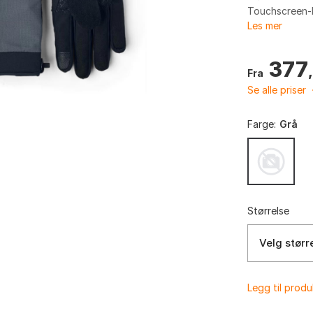
Touchscreen-k
Les mer
377
Fra
Se alle priser
Farge:
Grå
Størrelse
Velg størr
Legg til prod