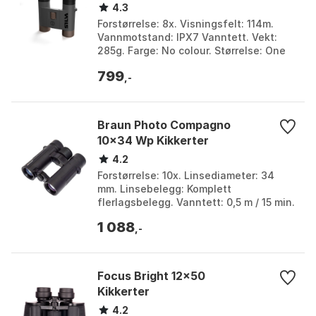
4.3
Forstørrelse: 8x. Visningsfelt: 114m.
Vannmotstand: IPX7 Vanntett. Vekt:
285g. Farge: No colour. Størrelse: One
Size.
799
,-
Braun Photo Compagno
10x34 Wp Kikkerter
4.2
Forstørrelse: 10x. Linsediameter: 34
mm. Linsebelegg: Komplett
flerlagsbelegg. Vanntett: 0,5 m / 15 min.
Farge: Black. Størrelse: One Size.
1 088
,-
Focus Bright 12x50
Kikkerter
4.2