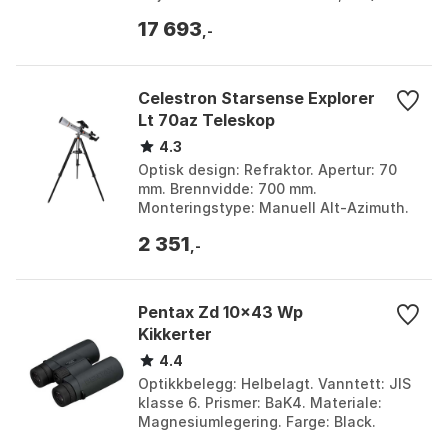
Prismeglass (type): BaK4. Farge: Black.
17 693
Størrelse: One Size.
,-
Celestron Starsense Explorer
Lt 70az Teleskop
4.3
Optisk design: Refraktor. Apertur: 70
mm. Brennvidde: 700 mm.
Monteringstype: Manuell Alt-Azimuth.
Farge: Black. Størrelse: One Size.
2 351
,-
Pentax Zd 10x43 Wp
Kikkerter
4.4
Optikkbelegg: Helbelagt. Vanntett: JIS
klasse 6. Prismer: BaK4. Materiale:
Magnesiumlegering. Farge: Black.
Størrelse: One Size.