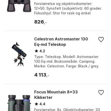
Forstørrelse og objektivdiameter:
12x50. Synsfelt (subjektivt): 60 grader.
Fokushjul: Stor for rask og enkel
fokusering. Vekt: 950 gram. Farge:
826
Black. Størrelse...
,-
Celestron Astromaster 130
Eq-md Teleskop
4.2
Type: Teleskop. Modell: Astromaster
130 Eq-md. Bruksområde: Camping.
Merke: Celestron. Farge: Black / grey.
Størrelse: One Size.
4 113
,-
Focus Mountain 8x33
Kikkerter
4.4
Forstørrelse: 8x. Objektivdiameter: 33