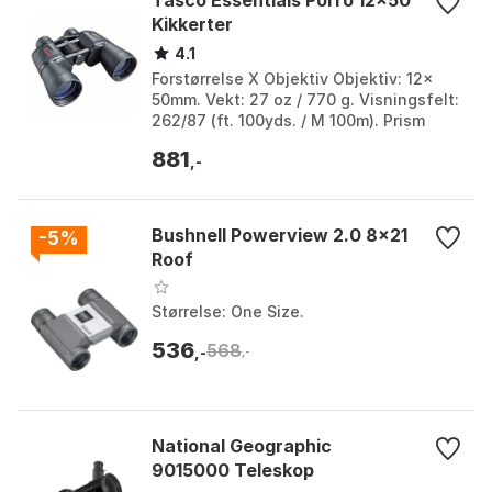
Kikkerter
4.1
Forstørrelse X Objektiv Objektiv: 12x
50mm. Vekt: 27 oz / 770 g. Visningsfelt:
262/87 (ft. 100yds. / M 100m). Prism
System: Porro Prism. Farge: Black.
881
Størrelse...
,-
Bushnell Powerview 2.0 8x21
-5%
Roof
Størrelse: One Size.
536
568
,-
,-
National Geographic
9015000 Teleskop