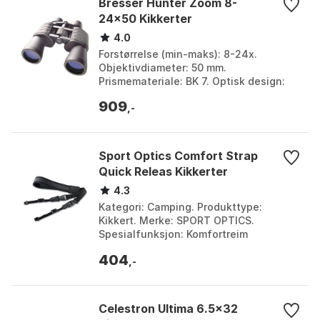
Bresser Hunter Zoom 8-
24x50 Kikkerter
4.0
Forstørrelse (min-maks): 8-24x.
Objektivdiameter: 50 mm.
Prismemateriale: BK 7. Optisk design:
Porro. Farge: Black. Størrelse: One Size.
909
,-
Sport Optics Comfort Strap
Quick Releas Kikkerter
4.3
Kategori: Camping. Produkttype:
Kikkert. Merke: SPORT OPTICS.
Spesialfunksjon: Komfortreim
m.hurtigutløsning. Størrelse: One Size.
404
,-
Celestron Ultima 6.5x32