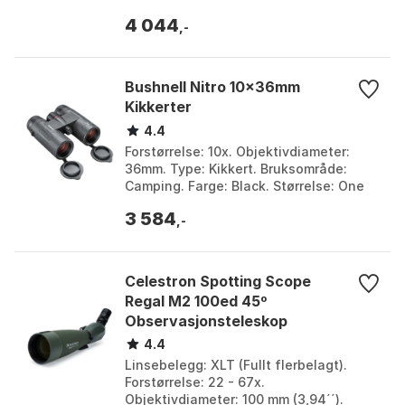
nitrogen. Vekt: 1361 g. Farge: Black.
4 044
Størrelse: One Size.
,-
Bushnell Nitro 10x36mm
Kikkerter
4.4
Forstørrelse: 10x. Objektivdiameter:
36mm. Type: Kikkert. Bruksområde:
Camping. Farge: Black. Størrelse: One
Size.
3 584
,-
Celestron Spotting Scope
Regal M2 100ed 45º
Observasjonsteleskop
4.4
Linsebelegg: XLT (Fullt flerbelagt).
Forstørrelse: 22 - 67x.
Objektivdiameter: 100 mm (3,94´´).