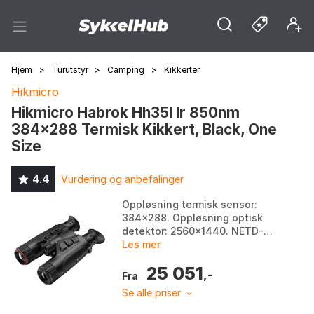
Hjem
>
Turutstyr
>
Camping
>
Kikkerter
Hikmicro
Hikmicro Habrok Hh35l Ir 850nm
384x288 Termisk Kikkert, Black, One
Size
4.4
Vurdering og anbefalinger
Oppløsning termisk sensor:
384x288. Oppløsning optisk
detektor: 2560x1440. NETD-
følsomhet: < 20 mK.
Les mer
Rekkevidde IR-emitter: 1000
25 051
meter. Farge: Black. Størrelse:
,-
Fra
...
Se alle priser