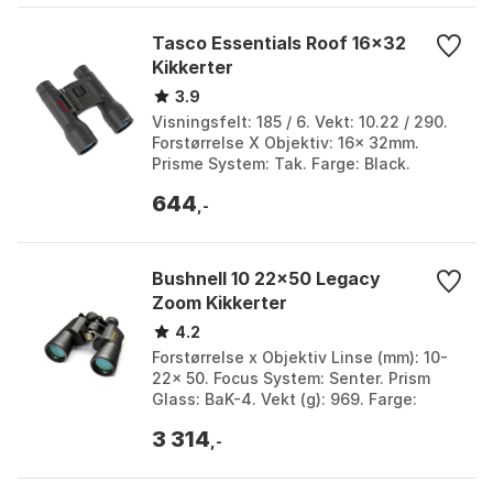
Tasco Essentials Roof 16x32
Kikkerter
3.9
Visningsfelt: 185 / 6. Vekt: 10.22 / 290.
Forstørrelse X Objektiv: 16x 32mm.
Prisme System: Tak. Farge: Black.
Størrelse: One Size.
644
,-
Bushnell 10 22x50 Legacy
Zoom Kikkerter
4.2
Forstørrelse x Objektiv Linse (mm): 10-
22x 50. Focus System: Senter. Prism
Glass: BaK-4. Vekt (g): 969. Farge:
Black. weatherproof. Størrelse: One
3 314
Size.
,-