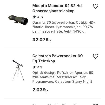
Meopta Meostar S2 82 Hd
Observasjonsteleskop
4.6
Garanti: 30 år, overførbar. Optikk: HD-
fluorid-linser. Lystransmisjon: 99,7%
per linseoverflate. Vekt: 1430 g.
Størrelse: One Size.
32 078
,-
Celestron Powerseeker 60
Eq Teleskop
4.1
Optisk design: Refraktor. Apertur: 60
mm. Maksimal forstørrelse: 142x.
Programvare: Celestron Starry Night
Basic Edition. Farge: Black. Størrelse:
2 039
One Size.
,-