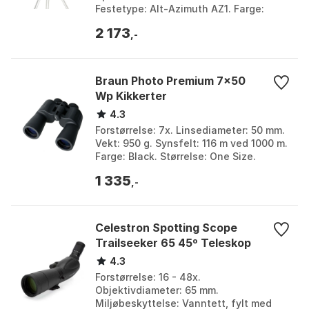
Festetype: Alt-Azimuth AZ1. Farge:
Black. Størrelse: One Size.
2 173
,-
Braun Photo Premium 7x50
Wp Kikkerter
4.3
Forstørrelse: 7x. Linsediameter: 50 mm.
Vekt: 950 g. Synsfelt: 116 m ved 1000 m.
Farge: Black. Størrelse: One Size.
1 335
,-
Celestron Spotting Scope
Trailseeker 65 45º Teleskop
4.3
Forstørrelse: 16 - 48x.
Objektivdiameter: 65 mm.
Miljøbeskyttelse: Vanntett, fylt med