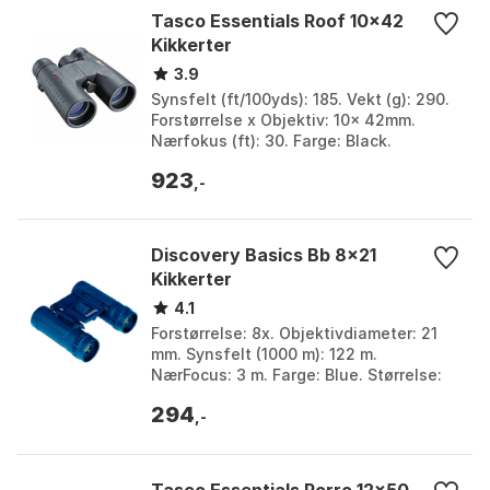
Tasco Essentials Roof 10x42
Kikkerter
3.9
Synsfelt (ft/100yds): 185. Vekt (g): 290.
Forstørrelse x Objektiv: 10x 42mm.
Nærfokus (ft): 30. Farge: Black.
Størrelse: One Size.
923
,-
Discovery Basics Bb 8x21
Kikkerter
4.1
Forstørrelse: 8x. Objektivdiameter: 21
mm. Synsfelt (1000 m): 122 m.
NærFocus: 3 m. Farge: Blue. Størrelse:
One Size.
294
,-
Tasco Essentials Porro 12x50