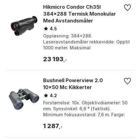
Kroppsmateriale
Magnesiumlegering
Hikmicro Condor Ch35l
384x288 Termisk Monokular
Dimensjoner
138,2 × 68,4 × 212,4 mm
Med Avstandsmåler
Vekt
ca. 780 g (uten batterier)
4.5
Oppløsning: 384x288.
Justerbar
60–70 mm
Laseravstandsmåler rekkevidde: Opptil
interpupillær
1000 meter. Maksimal
avstand
deteksjonsrekkevidde: 1800 meter.
23 193
Batteritid: Opptil 4.5 timer kontinuerlig
,-
drif...
Bushnell Powerview 2.0
10x50 Mc Kikkerter
4.2
Forstørrelse: 10x. Objektivdiameter: 50
mm. Synsvinkel: 6,6 ° (faktisk).
Minimum fokusavstand: 7,6 m. Farge:
Black. Størrelse: One Size.
1 287
,-