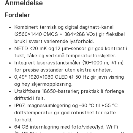
Anmeldelse
Fordeler
Kombinert termisk og digital dag/natt-kanal
(2560×1440 CMOS + 384×288 VOx) gir fleksibel
bruk i svært varierende lysforhold.
NETD <20 mK og 12 µm-sensor gir god kontrast i
fukt, tåke og ved små temperaturforskjeller.
Integrert laseravstandsmåler (10–1000 m, ±1 m)
for presise avstander uten ekstra enheter.
0,49" 1920×1080 OLED @ 50 Hz gir jevn visning
og høy skjermoppløsning.
Utskiftbare 18650-batterier; praktisk å forlenge
driftstid i felt.
IP67, magnesiumlegering og –30 °C til +55 °C
driftstemperatur gir god robusthet for røffe
forhold.
64 GB internlagring med foto/video/lyd, Wi‑Fi