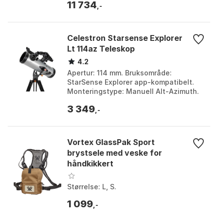
11 734
,-
Celestron Starsense Explorer
Lt 114az Teleskop
4.2
Apertur: 114 mm. Bruksområde:
StarSense Explorer app-kompatibelt.
Monteringstype: Manuell Alt-Azimuth.
Lyssamlingsevne: 265x. Farge: Black.
3 349
Størrelse: One Size....
,-
Vortex GlassPak Sport
brystsele med veske for
håndkikkert
Størrelse: L, S.
1 099
,-