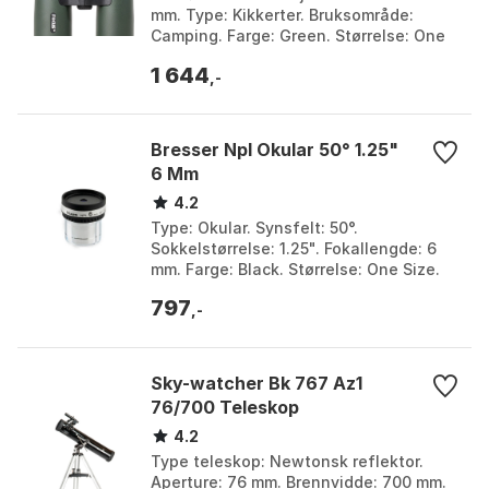
mm. Type: Kikkerter. Bruksområde:
Camping. Farge: Green. Størrelse: One
Size.
1 644
,-
Bresser Npl Okular 50° 1.25"
6 Mm
4.2
Type: Okular. Synsfelt: 50°.
Sokkelstørrelse: 1.25". Fokallengde: 6
mm. Farge: Black. Størrelse: One Size.
797
,-
Sky-watcher Bk 767 Az1
76/700 Teleskop
4.2
Type teleskop: Newtonsk reflektor.
Aperture: 76 mm. Brennvidde: 700 mm.