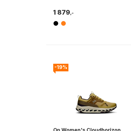
passform. Farge: Carbon / core black /
grey...
1 879
,-
-19%
On Women's Cloudhorizon