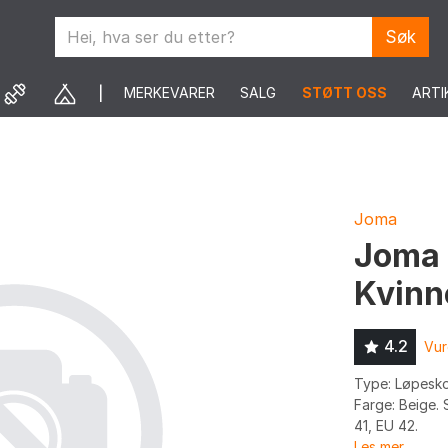
Søk
MERKEVARER
SALG
STØTT OSS
ARTI
Joma
Joma 
Kvinn
4.2
Vur
Type: Løpesko
Farge: Beige. 
41, EU 42.
Les mer