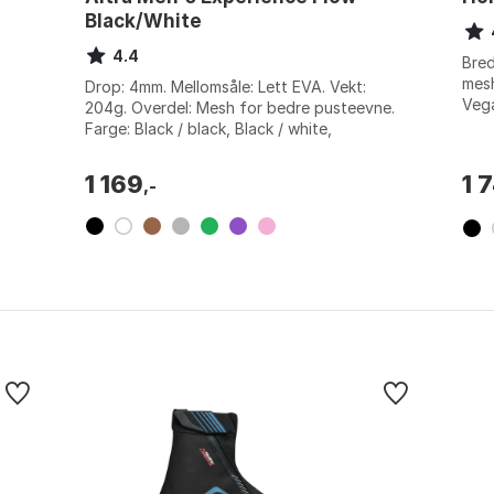
Black/White
4.4
Bred
mesh
Drop: 4mm. Mellomsåle: Lett EVA. Vekt:
Vega
204g. Overdel: Mesh for bedre pusteevne.
Berr
Farge: Black / black, Black / white,
Black/white, Gray / blue, Mint, Pink, Purpl...
1 169
1 
,-