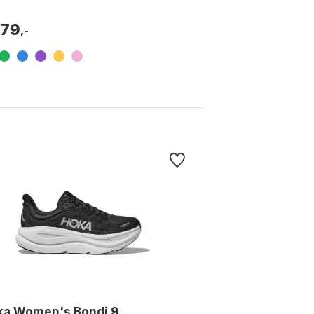
t purple, Cascade blue / lake b...
379
,-
ka Women's Bondi 9