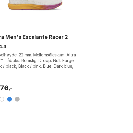
ra Men's Escalante Racer 2
4.4
elhøyde: 22 mm. Mellomsåleskum: Altra
. Tåboks: Romslig. Dropp: Null. Farge:
k / black, Black / pink, Blue, Dark blue,
 / orange, Navy / lime, W...
376
,-