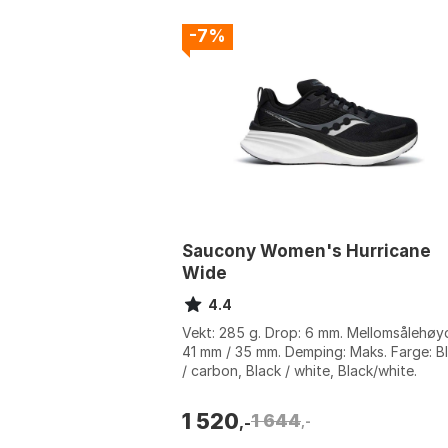
-7%
Saucony Women's Hurricane
Wide
4.4
Vekt: 285 g. Drop: 6 mm. Mellomsålehøy
41 mm / 35 mm. Demping: Maks. Farge: B
/ carbon, Black / white, Black/white.
Størrelse: 37, 37.5, 38, 38.5, 39, 40...
1 520
1 644
,-
,-