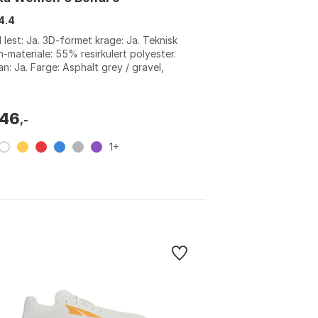
4.4
 lest: Ja. 3D-formet krage: Ja. Teknisk
-materiale: 55% resirkulert polyester.
n: Ja. Farge: Asphalt grey / gravel,
y jam / berry, Berry jam/ber...
746
,-
1+