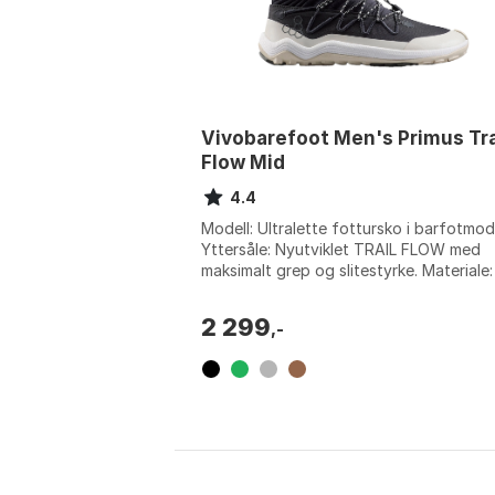
Vivobarefoot Men's Primus Tra
Flow Mid
4.4
Modell: Ultralette fottursko i barfotmode
Yttersåle: Nyutviklet TRAIL FLOW med
maksimalt grep og slitestyrke. Materiale:
100% resirkulert polyester med DWR-b...
2 299
,-