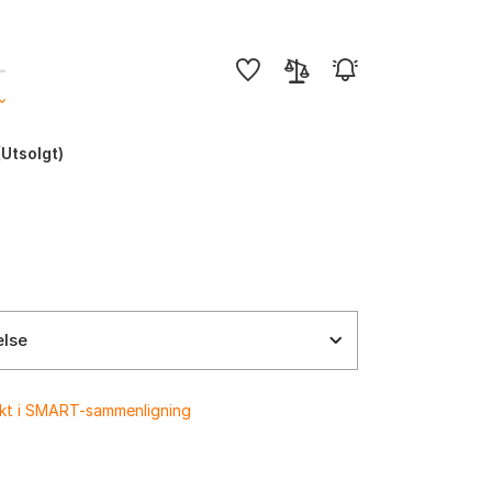
-
(Utsolgt)
else
ukt i SMART-sammenligning