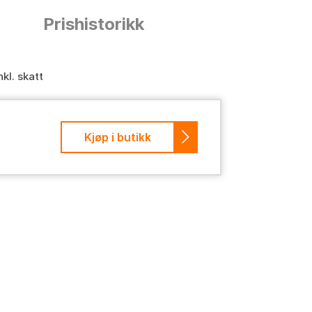
n
Prishistorikk
nkl. skatt
Kjøp i butikk