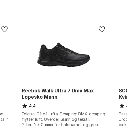
Reebok Walk Ultra 7 Dmx Max
SCO
Løpesko Mann
Kv
4.4
g:
Følelse: Gå på lufta. Demping: DMX-demping
Pass
ntal™
flytter luft. Overdel: Skinn og tekstil.
Drop
Yttersåle: Gummi for holdbarhet og grep.
pink