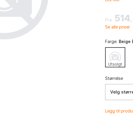
514
,
Fra
Se alle priser
Farge:
Beige 
Størrelse
Velg størr
Legg til prod