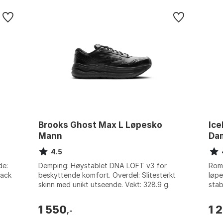
Brooks Ghost Max L Løpesko
Ice
Mann
Da
4.5
de:
Demping: Høystablet DNA LOFT v3 for
Roms
lack
beskyttende komfort. Overdel: Slitesterkt
løpe
skinn med unikt utseende. Vekt: 328.9 g.
stab
Bærekraft: 31.4 % resirkulerte materialer...
for 
1 550
1 
,-