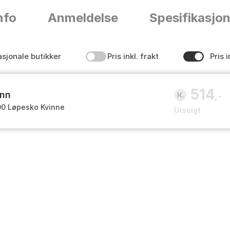
nfo
Anmeldelse
Spesifikasjo
asjonale butikker
Pris inkl. frakt
Pris i
514
inn
,-
0 Løpesko Kvinne
Utsolgt