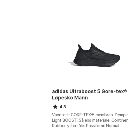
adidas Ultraboost 5 Gore-tex®
Løpesko Mann
4.3
Vanntett: GORE-TEX®-membran. Dempin
Light BOOST. Sålens materiale: Contine
Rubber-yttersåle. Passform: Normal