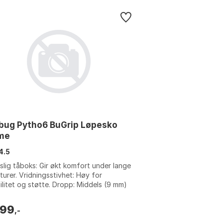
bug Pytho6 BuGrip Løpesko
me
4.5
lig tåboks: Gir økt komfort under lange
turer. Vridningsstivhet: Høy for
ilitet og støtte. Dropp: Middels (9 mm)
en naturlig løpsfølelse. Ytters...
299
,-