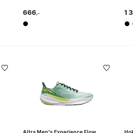
Farge: Black / cold grey 5 / colleg...
nigh
666
1 
,-
Altra Men's Experience Flow
Ho