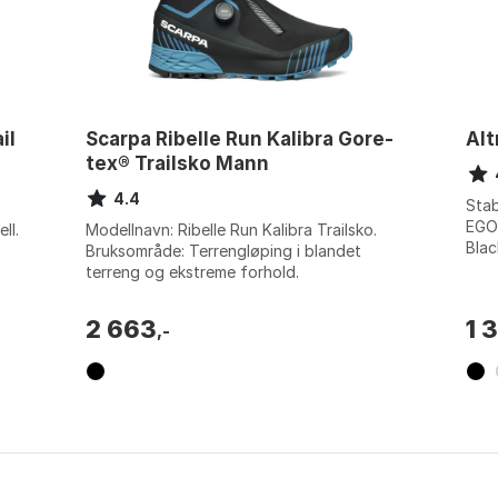
il
Scarpa Ribelle Run Kalibra Gore-
Alt
tex® Trailsko Mann
4.4
Stab
EGO™
ll.
Modellnavn: Ribelle Run Kalibra Trailsko.
Blac
Bruksområde: Terrengløping i blandet
Gray
terreng og ekstreme forhold.
Spesialfunksjon: Wrap360 Lace System med
BOA® samarb...
2 663
1 
,-