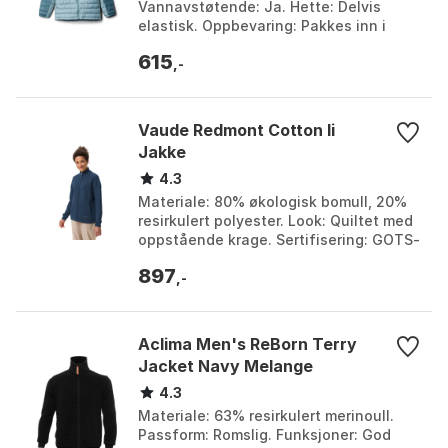
Vannavstøtende: Ja. Hette: Delvis
elastisk. Oppbevaring: Pakkes inn i
håndlomme. Farge: Camellia rose,
615
Compass blue, Niag...
,-
Vaude Redmont Cotton Ii
Jakke
4.3
Materiale: 80% økologisk bomull, 20%
resirkulert polyester. Look: Quiltet med
oppstående krage. Sertifisering: GOTS-
sertifisert, klimanøytral. Funksjon: Lett
897
og...
,-
Aclima Men's ReBorn Terry
Jacket Navy Melange
4.3
Materiale: 63% resirkulert merinoull.
Passform: Romslig. Funksjoner: God