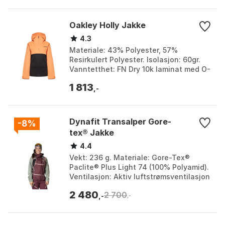
Oakley Holly Jakke
4.3
Materiale: 43% Polyester, 57%
Resirkulert Polyester. Isolasjon: 60gr.
Vanntetthet: FN Dry 10k laminat med O-
Protect DWR. Tilpasning:
1 813
Ytelsespassform. Farge: Bla...
,-
Dynafit Transalper Gore-
-8%
tex® Jakke
4.4
Vekt: 236 g. Materiale: Gore-Tex®
Paclite® Plus Light 74 (100% Polyamid).
Ventilasjon: Aktiv luftstrømsventilasjon
gjennom laserperforerte åpninger.
2 480
2 700
Refleksdeta...
,-
,-