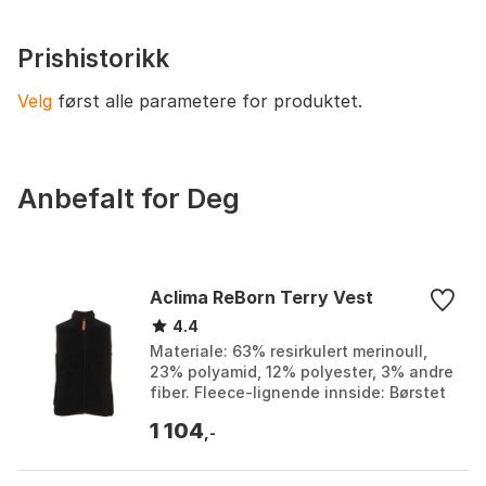
maksimal pusteevne og pakkbarhet.
Vindbestandig
Svært vindtett (Gore-Tex Lab
Windstopper® på front, ermer og
Prishistorikk
hette)
Velg
først alle parametere for produktet.
Konstruksjon
Slitesterkt, pustende og børstet
vevd stoff
Hettestil
Forformet med stivt skjerm
Anbefalt for Deg
Lukketype
YKK® frontglidelås
Antall ytterlommer
To store frontlommer med toveis
glidelås, egnet for sele og ryggsekk
Aclima ReBorn Terry Vest
Mansjettype
Elastiske mansjetter
4.4
Nederkantjustering
Elastisk nederkant
Materiale: 63% resirkulert merinoull,
23% polyamid, 12% polyester, 3% andre
Pusteevneklassifisering
Pustende
fiber. Fleece-lignende innside: Børstet
ull som isolerer godt. Sertifiseringer:
1 104
Oeko...
,-