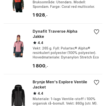
Bruksområde: Utendørs. Modell:
Spondam. Farge: Coral red multicolor.
Størrelse: M.
1 928
,-
Dynafit Traverse Alpha
Jakke
4.4
Vekt: 265 g. Fyll: Polartec® Alpha®
resirkulert polyester (100% polyester).
Hovedmateriale: Dynanylon Stretch Eco
(86% polyester 14% elastan). Vindtett:
1 800
Ja. Far...
,-
Brynje Men's Explore Ventile
Jacket
4.4
Materiale: 1-lags Ventile-stoff i 100%
organisk rå-bomull. Vekt: 860g (str. M).