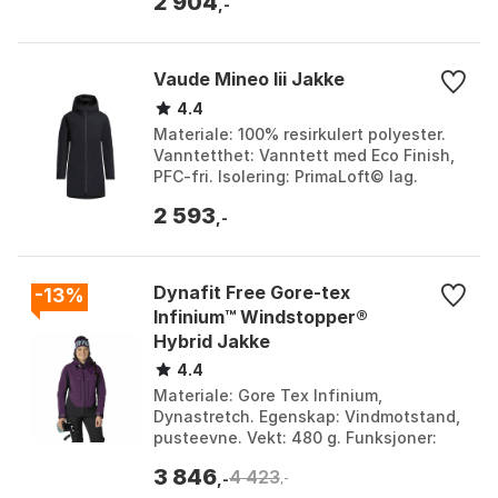
2 904
,-
Vaude Mineo Iii Jakke
4.4
Materiale: 100% resirkulert polyester.
Vanntetthet: Vanntett med Eco Finish,
PFC-fri. Isolering: PrimaLoft© lag.
Design: Refleksdetaljer og
2 593
sykkelvennlig. Farge...
,-
Dynafit Free Gore-tex
-13%
Infinium™ Windstopper®
Hybrid Jakke
4.4
Materiale: Gore Tex Infinium,
Dynastretch. Egenskap: Vindmotstand,
pusteevne. Vekt: 480 g. Funksjoner:
Ventilasjonsglidelås, hjelmkompatibel
3 846
4 423
hette. Farge: Royal...
,-
,-