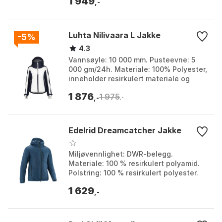
1 949
Størrelse: L, M, S, XL, XXL...
,-
Luhta Nilivaara L Jakke
-5%
4.3
Vannsøyle: 10 000 mm. Pusteevne: 5
000 gm/24h. Materiale: 100% Polyester,
inneholder resirkulert materiale og
REPREVE® polyester. Funksjoner:
1 876
1 975
Avtakbar og juster...
,-
,-
Edelrid Dreamcatcher Jakke
Miljøvennlighet: DWR-belegg.
Materiale: 100 % resirkulert polyamid.
Polstring: 100 % resirkulert polyester.
Funksjon: Underarmpaneler for
1 629
bevegelsesfrihet. Farg...
,-