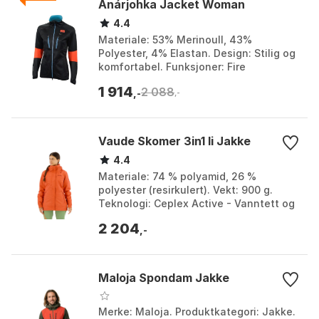
Anárjohka Jacket Woman
4.4
Materiale: 53% Merinoull, 43%
Polyester, 4% Elastan. Design: Stilig og
komfortabel. Funksjoner: Fire
glidelåslommer. Egenskaper:
1 914
2 088
Fukttransporterende og luktresi...
,-
,-
Vaude Skomer 3in1 Ii Jakke
4.4
Materiale: 74 % polyamid, 26 %
polyester (resirkulert). Vekt: 900 g.
Teknologi: Ceplex Active - Vanntett og
vindtett. Eco Finish: Miljøvennlig og
2 204
uten PFCS. Far...
,-
Maloja Spondam Jakke
Merke: Maloja. Produktkategori: Jakke.