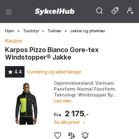
Hjem
>
Turutstyr
>
Turklær
>
Jakker og ytterklær
Karpos
Karpos Pizzo Bianco Gore-tex
Windstopper® Jakke
4.4
Vurdering og anbefalinger
Opprinnelsesland: Vietnam.
Passform: Normal Passform.
Teknologi: Windstopper By
Gore-Tex Labs. Materiale: 57%
Les mer
Resirkulert Polyamid, 33%
2 175
Polyester, 6% Ptfe, 4% E...
,-
Fra
Se alle priser