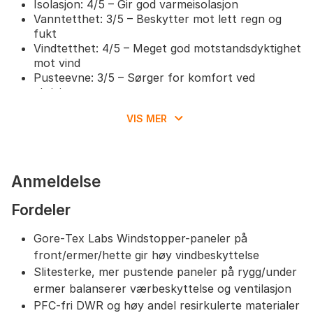
Isolasjon: 4/5 – Gir god varmeisolasjon
Vanntetthet: 3/5 – Beskytter mot lett regn og
fukt
Vindtetthet: 4/5 – Meget god motstandsdyktighet
mot vind
Pusteevne: 3/5 – Sørger for komfort ved
aktivitet
Pakkbarhet: 2/5 – Tar begrenset plass i sekken
VIS MER
Forventet opprinnelsesland: Vietnam
Størrelse og passform:
Normal passform – velg din vanlige størrelse for
Anmeldelse
optimal komfort og bevegelsesfrihet.
Fordeler
Gore‑Tex Labs Windstopper-paneler på
front/ermer/hette gir høy vindbeskyttelse
Slitesterke, mer pustende paneler på rygg/under
ermer balanserer værbeskyttelse og ventilasjon
PFC‑fri DWR og høy andel resirkulerte materialer