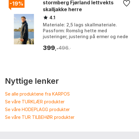
stormberg Fjørland lettvekts
-19%
skalljakke herre
4.1
Materiale: 2,5 lags skallmateriale.
Passform: Romslig hette med
justeringer, justering på ermer og nede
i sidene. Vekt: Lettvektsjakke.
399
496
Bruksområde: Perfekt til...
,-
,-
Nyttige lenker
Se alle produktene fra KARPOS
Se våre TURKLÆR produkter
Se våre HODEPLAGG produkter
Se våre TUR TILBEHØR produkter