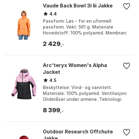
Vaude Back Bowl 3l Iii Jakke
4.4
Passform: Løs - for en uformell
passform. Vekt: 561 g. Materiale
Hovedstoff: 100% polyamid. Membran:
Ceplex Pro, vanntett og pustende.
2 429
Farge: Pink canary. Størr...
,-
Arc'teryx Women's Alpha
Jacket
4.5
Beskyttelse: Vind- og vanntett.
Materiale: 100% polyamid. Ventilasjon:
Glidelåser under armene. Teknologi:
GORE-TEX PRO Most Rugged. Farge:
8 399
Graphite / black, Pi...
,-
Outdoor Research Offchute
Jakke