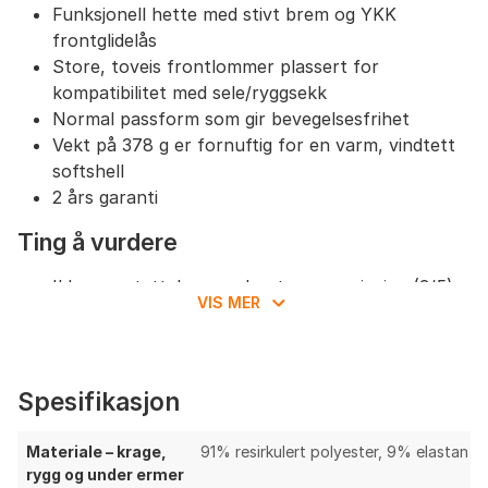
Funksjonell hette med stivt brem og YKK
frontglidelås
Store, toveis frontlommer plassert for
kompatibilitet med sele/ryggsekk
Normal passform som gir bevegelsesfrihet
Vekt på 378 g er fornuftig for en varm, vindtett
softshell
2 års garanti
Ting å vurdere
Ikke vanntett; kun moderat vannavvisning (3/5)
VIS MER
Begrenset pusteevne (3/5) sammenlignet med
air‑perm softshells uten membran
Lav pakkbarhet (2/5) for kategorien
Manglende oppgitte ventilasjonsglidelåser
Spesifikasjon
reduserer termoregulering under høy intensitet
Membranbasert front kan føles klam ved hard
Materiale – krage,
91% resirkulert polyester, 9% elastan
aktivitet i mildt vær
rygg og under ermer