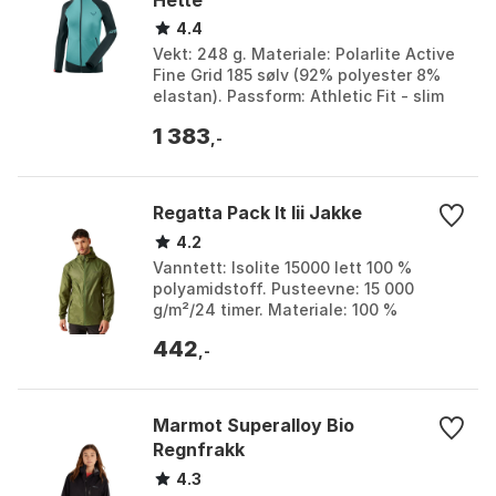
Hette
4.4
Vekt: 248 g. Materiale: Polarlite Active
Fine Grid 185 sølv (92% polyester 8%
elastan). Passform: Athletic Fit - slim
fit. Lag: Midtlag. Farge: Blueberry
1 383
marine...
,-
Regatta Pack It Iii Jakke
4.2
Vanntett: Isolite 15000 lett 100 %
polyamidstoff. Pusteevne: 15 000
g/m²/24 timer. Materiale: 100 %
polyamid. Funksjoner: Tapede sømmer,
442
justerbar hette, kan pa...
,-
Marmot Superalloy Bio
Regnfrakk
4.3