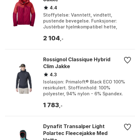
4.4
Stoffytelse: Vanntett, vindtett,
pustende bevegelse. Funksjoner:
Justérbar hjelmkompatibel hette,
stofflagget krage, glidelås-bryst- og
2 104
håndlommer. Funksjonelle...
,-
Rossignol Classique Hybrid
Clim Jakke
4.3
Isolasjon: Primaloft® Black ECO 100%
resirkulert. Stoffinnhold: 100%
polyester, 94% nylon - 6% Spandex.
Stoffvekt: 250 g/m², 215 g/m², 80 g/m².
1 783
Passform: Klassi...
,-
Dynafit Transalper Light
Polartec Fleecejakke Med