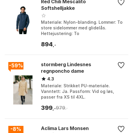
Red Chili Mescalito
Softshelljakke
Materiale: Nylon-blanding. Lommer: To
store sidelommer med glidelås.
Hettejustering: To
justeringsmuligheter. Lukking: Full
894
lengde glidelås med garasje. Farge: ...
,-
stormberg Lindesnes
-59%
regnponcho dame
4.3
Materiale: Strikket PU-materiale.
Vanntett: Ja. Passform: Vid og løs,
passer fra XS til 4XL.
Justeringsmuligheter: Ermer og hette.
399
979
Farge: Farge 1, Farge 2, Farg...
,-
,-
Aclima Lars Monsen
-8%