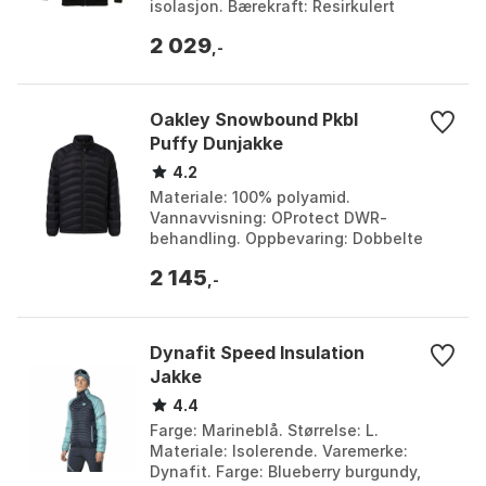
isolasjon. Bærekraft: Resirkulert
materialer. Farge: Dark grey melange,
2 029
Light grey mela...
,-
Oakley Snowbound Pkbl
Puffy Dunjakke
4.2
Materiale: 100% polyamid.
Vannavvisning: OProtect DWR-
behandling. Oppbevaring: Dobbelte
innerlommer med mesh. Passform:
2 145
Performance Fit. Farge: Blackout.
,-
Større...
Dynafit Speed Insulation
Jakke
4.4
Farge: Marineblå. Størrelse: L.
Materiale: Isolerende. Varemerke:
Dynafit. Farge: Blueberry burgundy,