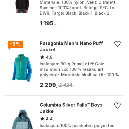
Materiale: 100% nylon. Vekt: Ultralett.
Sømmer: 100% tapet. Belegg: PFC-fri
DWR. Farge: Black, Black 1, Black 2,
Brown, Galapagos blue, Nautical blue,
1 195
Rain clou...
,-
Patagonia Men's Nano Puff
-5%
Jacket
4.5
Isolasjon: 60-g PrimaLoft® Gold
Insulation Eco 100 % resirkulert
polyester. Materiale skall og fôr: 100 %
resirkulert polyester med DWR finish
2 299
2 424
uten PFAS. Passfo...
,-
,-
Columbia Silver Falls™ Boys
Jakke
4.4
Isolasjon: 100% resirkulert polyester.