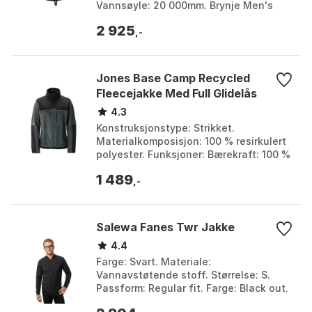
Vannsøyle: 20 000mm. Brynje Men's
Explore Ventile Jacket Black/Grey:
2 925
Allsidig, s...
,-
Jones Base Camp Recycled
Fleecejakke Med Full Glidelås
4.3
Konstruksjonstype: Strikket.
Materialkomposisjon: 100 % resirkulert
polyester. Funksjoner: Bærekraft: 100 %
resirkulert polyester. Hovedtaglinje:
1 489
Ansvarlig prod...
,-
Salewa Fanes Twr Jakke
4.4
Farge: Svart. Materiale:
Vannavstøtende stoff. Størrelse: S.
Passform: Regular fit. Farge: Black out.
Størrelse: L, M, S, XL.