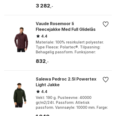
Blueberry storm blue, Dark rose, Dawn,
3 282
Marine blue 1, Mari...
,-
Vaude Rosemoor Ii
Fleecejakke Med Full Glidelås
4.4
Materiale: 100% resirkulert polyester.
Type Fleece: Polartec®. Tilpasning:
Behagelig passform. Funksjoner:
Forlommer med glidelås, justerbar snor i
832
livet. Farge...
,-
Salewa Pedroc 2.5l Powertex
Light Jakke
4.4
Vekt: 190 g. Pusteevne: 40000
gr/m2/24t. Passform: Atletisk
passform. Vannsøyle: 10000 mm. Farge:
Dark olive, Flame, Onyx, Turmeric.