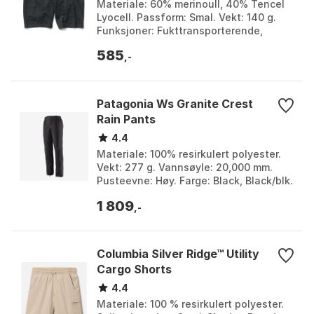
Materiale: 60% merinoull, 40% Tencel
Lyocell. Passform: Smal. Vekt: 140 g.
Funksjoner: Fukttransporterende,
naturlig lukthemmende, elastisk. Farge:
585
True black, ...
,-
Patagonia Ws Granite Crest
Rain Pants
4.4
Materiale: 100% resirkulert polyester.
Vekt: 277 g. Vannsøyle: 20,000 mm.
Pusteevne: Høy. Farge: Black, Black/blk.
Størrelse: L, M, S, XL, XS.
1 809
,-
Columbia Silver Ridge™ Utility
Cargo Shorts
4.4
Materiale: 100 % resirkulert polyester.