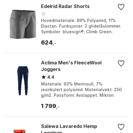
Edelrid Radar Shorts
Hovedmateriale: 89% Polyamid, 11%
Elastan. Funksjoner: 2 glidelåslommer.
Symboler: bluesign®, Climb Green.
Produsert i: Tyskland. Farge: Anthracite
624
1, Bluegrey ...
,-
Aclima Men's FleeceWool
Joggers
4.4
Materiale: 93% Merinoull, 7%
resirkulert polyamid. Materialvekt: 250
g/m2. Passform: Avslappet. Mikron:
19,5. Farge: Jet Black, Navy blazer,
1 799
Navy Blazer. Større...
,-
Salewa Lavaredo Hemp
Leggings