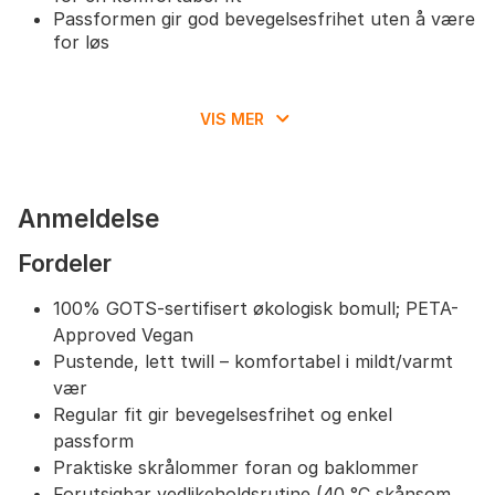
Passformen gir god bevegelsesfrihet uten å være
for løs
VIS MER
Anmeldelse
Fordeler
100% GOTS-sertifisert økologisk bomull; PETA-
Approved Vegan
Pustende, lett twill – komfortabel i mildt/varmt
vær
Regular fit gir bevegelsesfrihet og enkel
passform
Praktiske skrålommer foran og baklommer
Forutsigbar vedlikeholdsrutine (40 °C skånsom