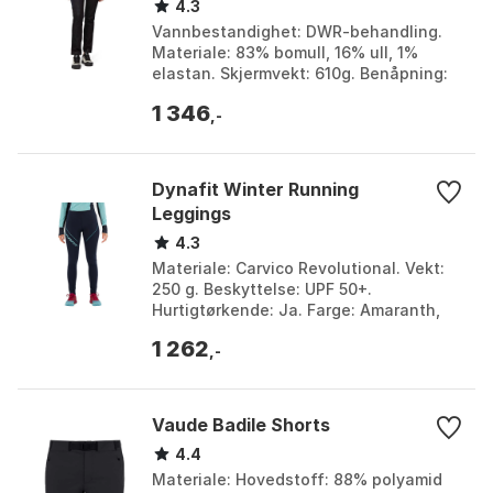
4.3
Vannbestandighet: DWR-behandling.
Materiale: 83% bomull, 16% ull, 1%
elastan. Skjermvekt: 610g. Benåpning:
15´´. Farge: Dark indigo rinse. Størrelse:
1 346
8.
,-
Dynafit Winter Running
Leggings
4.3
Materiale: Carvico Revolutional. Vekt:
250 g. Beskyttelse: UPF 50+.
Hurtigtørkende: Ja. Farge: Amaranth,
Atlantic / black, Black out, Black out /
1 262
magnet, Black ...
,-
Vaude Badile Shorts
4.4
Materiale: Hovedstoff: 88% polyamid