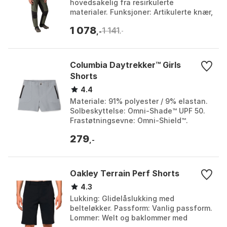
hovedsakelig fra resirkulerte
materialer. Funksjoner: Artikulerte knær,
justerbar linning, to sidelommer og en
1 078
1 141
glidelåslomme. Bru...
,-
,-
Columbia Daytrekker™ Girls
Shorts
4.4
Materiale: 91% polyester / 9% elastan.
Solbeskyttelse: Omni-Shade™ UPF 50.
Frastøtningsevne: Omni-Shield™.
Stretch: 4-veis komfortstretch. Farge:
279
Black, Columbi...
,-
Oakley Terrain Perf Shorts
4.3
Lukking: Glidelåslukking med
belteløkker. Passform: Vanlig passform.
Lommer: Welt og baklommer med