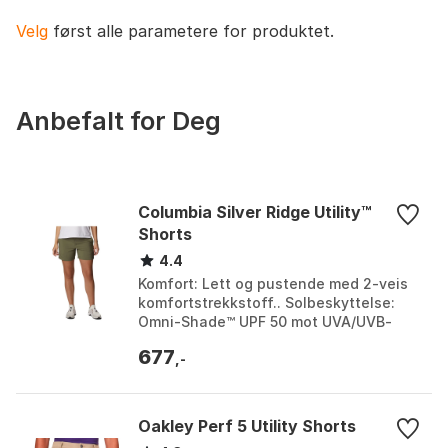
sertifisert)
Velg
først alle parametere for produktet.
Anbefalt for Deg
Columbia Silver Ridge Utility™
Shorts
4.4
Komfort: Lett og pustende med 2-veis
komfortstrekkstoff.. Solbeskyttelse:
Omni-Shade™ UPF 50 mot UVA/UVB-
stråler.. Materiale: 100 % resirkulert
677
polyester.. Oppb...
,-
Oakley Perf 5 Utility Shorts