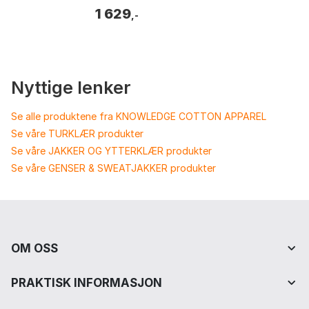
2,5-lags. Vekt: 310g. Funksjoner:
1 629
Elastisk midjebånd, ve...
,-
Nyttige lenker
Se alle produktene fra KNOWLEDGE COTTON APPAREL
Se våre TURKLÆR produkter
Se våre JAKKER OG YTTERKLÆR produkter
Se våre GENSER & SWEATJAKKER produkter
OM OSS
PRAKTISK INFORMASJON