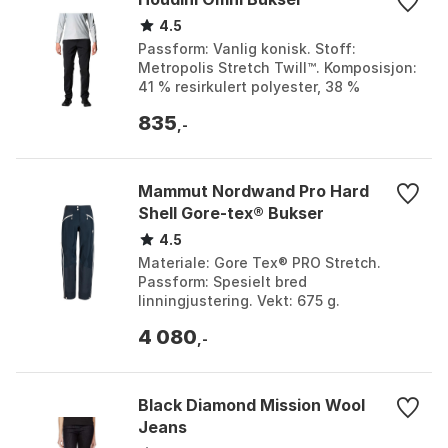
4.5
Passform: Vanlig konisk. Stoff:
Metropolis Stretch Twill™. Komposisjon:
41 % resirkulert polyester, 38 %
polyester, 21 % stretch polyester.
835
Produsjonsland: Port...
,-
Mammut Nordwand Pro Hard
Shell Gore-tex® Bukser
4.5
Materiale: Gore Tex® PRO Stretch.
Passform: Spesielt bred
linningjustering. Vekt: 675 g.
Bruksområde: Fjellklatring, Skitur.
4 080
Farge: Azurit, Night, Sky. Størrels...
,-
Black Diamond Mission Wool
Jeans