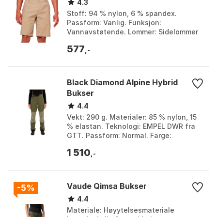
4.3
Stoff: 94 % nylon, 6 % spandex.
Passform: Vanlig. Funksjon:
Vannavstøtende. Lommer: Sidelommer
og usynlig glidelåslomme. Farge:
577
Blackout, Fathom, Rye. Størrelse...
,-
Black Diamond Alpine Hybrid
Bukser
4.4
Vekt: 290 g. Materialer: 85 % nylon, 15
% elastan. Teknologi: EMPEL DWR fra
GTT. Passform: Normal. Farge:
Anthracite 2, Black 1, Black 2, Carbon,
1 510
Flax / dark cu...
,-
Vaude Qimsa Bukser
-5%
4.4
Materiale: Høyytelsesmateriale