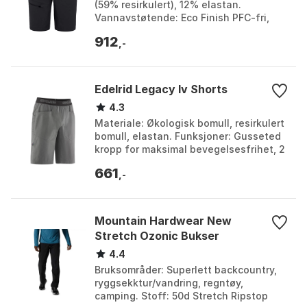
(59% resirkulert), 12% elastan.
Vannavstøtende: Eco Finish PFC-fri,
miljøvennlig. Funksjoner: Integrert
912
belte, 2 glidelåslom...
,-
Edelrid Legacy Iv Shorts
4.3
Materiale: Økologisk bomull, resirkulert
bomull, elastan. Funksjoner: Gusseted
kropp for maksimal bevegelsesfrihet, 2
forlommer + en baklomme. Midjebånd:
661
Bred e...
,-
Mountain Hardwear New
Stretch Ozonic Bukser
4.4
Bruksområder: Superlett backcountry,
ryggsekktur/vandring, regntøy,
camping. Stoff: 50d Stretch Ripstop