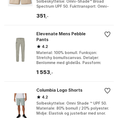
Solbeskyttelse: Omni-Shade™ Broad
Spectrum UPF 50. Fukttransport: Omni-
Wick™ teknologi for rask tørking.
351
Passform: Delvi...
,-
Elevenate Mens Pebble
Pants
4.2
Material: 100% bomull. Funksjon:
Stretchy bomullscanvas. Detaljer:
Benlomme med glidelås. Passform:
Avslappet med smalnende ben. Farge:
1 553
Dark ink, Vintage khaki....
,-
Columbia Logo Shorts
4.2
Solbeskyttelse: Omni Shade ™ UPF 50.
Materiale: 80% bomull / 20% polyester.
Midje: Elastisk og justerbar med snor.