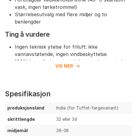
vask, ingen tørketrommel)
Størrelsesutvalg med flere midjer og to
benlengder
Ting å vurdere
Ingen teknisk ytelse for friluft: ikke
vannavstøtende, ingen vindbeskyttelse
100% bomull uten stretch kan oppleves mindre
VIS MER
bevegelig enn blandinger med elastan
Lett twill gir begrenset slitestyrke for røff bruk
(f.eks. tur med mye friksjon)
Kan krølle mer enn syntetiske/strech-blandinger
Spesifikasjon
Begrensede benlengder (kun 32/34) kan gi
tilpasningsutfordringer
produksjonsland
India (for Tuffet-fargevariant)
Oppsummering & anbefalinger
skrittlengde
32 eller 34
Chuck Regular ChinoTwill er en klassisk, lett chino i
midjemål
26–38