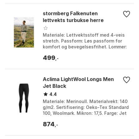
stormberg Falkenuten
lettvekts turbukse herre
Materiale: Lettvektsstoff med 4-veis
stretch. Passform: Løs passform for
komfort og bevegelsesfrihet. Lommer:
To sidelommer og to lårlommer med
499
flapp. Justering...
,-
Aclima LightWool Longs Men
Jet Black
4.4
Materiale: Merinoull. Materialvekt: 140
g/m2. Sertifisering: Oeko-Tex Standard
100, Woolmark. Mikron: 17,5. Farge: Jet
black, Jet Black. Størrelse: 3XL, L, M,
874
S...
,-