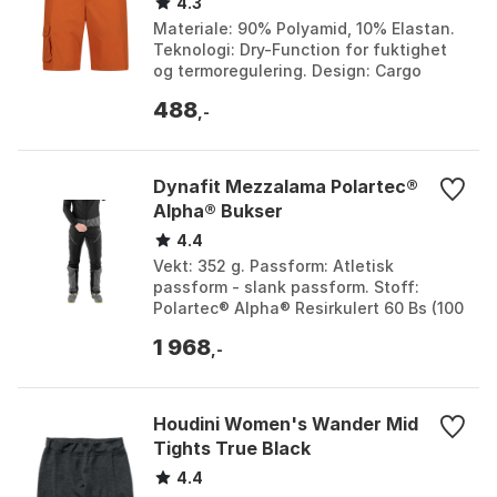
4.3
Materiale: 90% Polyamid, 10% Elastan.
Teknologi: Dry-Function for fuktighet
og termoregulering. Design: Cargo
bermuda med påsydde lommer og
488
glidelåslommer. Vask...
,-
Dynafit Mezzalama Polartec®
Alpha® Bukser
4.4
Vekt: 352 g. Passform: Atletisk
passform - slank passform. Stoff:
Polartec® Alpha® Resirkulert 60 Bs (100
% polyester). Funksjoner: Vind- og
1 968
vannavstøtende, pus...
,-
Houdini Women's Wander Mid
Tights True Black
4.4