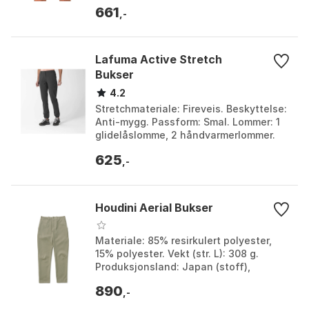
glidelås. Materiale: 94% NYLON, 6%
661
SPANDEX. Farge: Blackout. ...
,-
Lafuma Active Stretch
Bukser
4.2
Stretchmateriale: Fireveis. Beskyttelse:
Anti-mygg. Passform: Smal. Lommer: 1
glidelåslomme, 2 håndvarmerlommer.
Farge: Asphalte 1, Asphalte 2.
625
Størrelse: L, S,...
,-
Houdini Aerial Bukser
Materiale: 85% resirkulert polyester,
15% polyester. Vekt (str. L): 308 g.
Produksjonsland: Japan (stoff),
Portugal (plagg). Passform: Normal og
890
avsmalende. Far...
,-