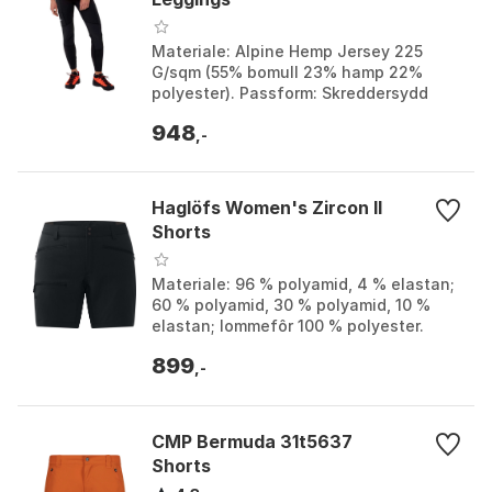
Materiale: Alpine Hemp Jersey 225
G/sqm (55% bomull 23% hamp 22%
polyester). Passform: Skreddersydd
dameklatrepassform. Hovedfunksjoner:
948
Elastisk flat midjejust...
,-
Haglöfs Women's Zircon II
Shorts
Materiale: 96 % polyamid, 4 % elastan;
60 % polyamid, 30 % polyamid, 10 %
elastan; lommefôr 100 % polyester.
Passform: Smal passform med elastisk
899
midje og hempe...
,-
CMP Bermuda 31t5637
Shorts