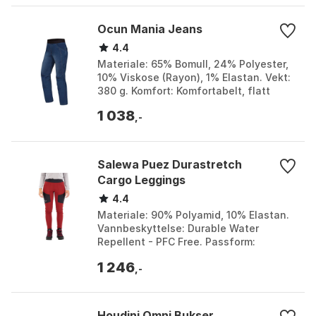
Ocun Mania Jeans
4.4
Materiale: 65% Bomull, 24% Polyester,
10% Viskose (Rayon), 1% Elastan. Vekt:
380 g. Komfort: Komfortabelt, flatt
elastisk belte. Funksjoner: Praktiske
1 038
klatrefun...
,-
Salewa Puez Durastretch
Cargo Leggings
4.4
Materiale: 90% Polyamid, 10% Elastan.
Vannbeskyttelse: Durable Water
Repellent - PFC Free. Passform:
Atletisk passform. Vekt: 270 g. Farge:
1 246
Black out, Syrah. St...
,-
Houdini Omni Bukser