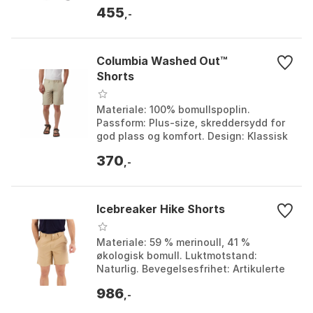
Lommer: Håndlommer og baklomme.
455
Farge: Colleg...
,-
Columbia Washed Out™
Shorts
Materiale: 100% bomullspoplin.
Passform: Plus-size, skreddersydd for
god plass og komfort. Design: Klassisk
chino-silhuett med multifunksjonelle
370
lommer. Sesong:...
,-
Icebreaker Hike Shorts
Materiale: 59 % merinoull, 41 %
økologisk bomull. Luktmotstand:
Naturlig. Bevegelsesfrihet: Artikulerte
knær og kilekonstruksjon. Lommer:
986
Håndlommer og baklomme...
,-