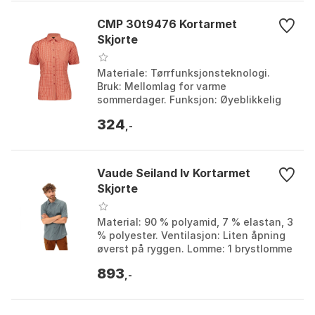
CMP 30t9476 Kortarmet
Skjorte
Materiale: Tørrfunksjonsteknologi.
Bruk: Mellomlag for varme
sommerdager. Funksjon: Øyeblikkelig
fordamping av svette. Ekstra: Anti-
324
luktbehandling. Farge: Scarl...
,-
Vaude Seiland Iv Kortarmet
Skjorte
Material: 90 % polyamid, 7 % elastan, 3
% polyester. Ventilasjon: Liten åpning
øverst på ryggen. Lomme: 1 brystlomme
med glidelås. Produksjon: Klimavennlig
893
mass...
,-