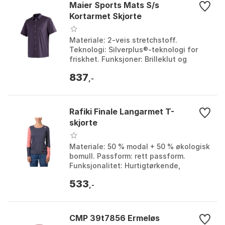
Maier Sports Mats S/s
Kortarmet Skjorte
Materiale: 2-veis stretchstoff.
Teknologi: Silverplus®-teknologi for
friskhet. Funksjoner: Brilleklut og
brystlomme inkludert. Tørking:
837
Dryprotec for rask tørki...
,-
Rafiki Finale Langarmet T-
skjorte
Materiale: 50 % modal + 50 % økologisk
bomull. Passform: rett passform.
Funksjonalitet: Hurtigtørkende,
fukttransporterende. Sertifisering:
533
GOTS-sertifisert. Fa...
,-
CMP 39t7856 Ermeløs