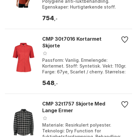
Polygiene anti-luktbehandling.
Egenskaper: Hurtigtørkende stoff.
Sertifisering: Oeko-Tex-sertifisert.
754
Farge: Bossa nova...
,-
CMP 30t7016 Kortarmet
Skjorte
Passform: Vanlig. Ermelengde:
Kortermet. Stoff: Syntetisk. Vekt: 110gr.
Farge: 67ye, Scarlet / cherry. Størrelse:
S, XS.
548
,-
CMP 32t1757 Skjorte Med
Lange Ermer
Materiale: Resirkulert polyester.
Teknologi: Dry Function for
fuktighetsfordampning. Behandling: