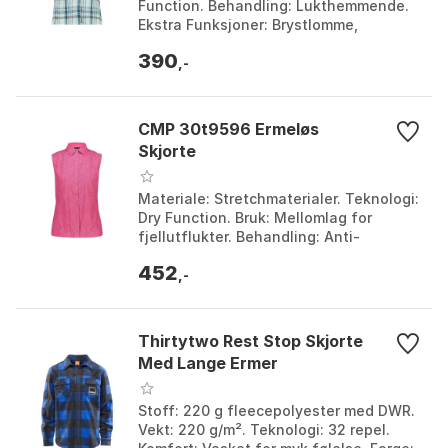
Function. Behandling: Lukthemmende.
Ekstra Funksjoner: Brystlomme,
Knappelukking. Farge: Antracite / pink
390
fluo / plum, B.co / de...
,-
CMP 30t9596 Ermeløs
Skjorte
Materiale: Stretchmaterialer. Teknologi:
Dry Function. Bruk: Mellomlag for
fjellutflukter. Behandling: Anti-
luktbehandling. Farge: Bounganville /
452
anthracite, Ce...
,-
Thirtytwo Rest Stop Skjorte
Med Lange Ermer
Stoff: 220 g fleecepolyester med DWR.
Vekt: 220 g/m². Teknologi: 32 repel.