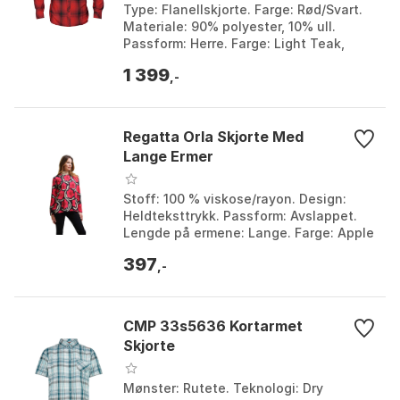
Type: Flanellskjorte. Farge: Rød/Svart.
Materiale: 90% polyester, 10% ull.
Passform: Herre. Farge: Light Teak,
Light teak check, Olive Green, Olive
1 399
green check,...
,-
Regatta Orla Skjorte Med
Lange Ermer
Stoff: 100 % viskose/rayon. Design:
Heldteksttrykk. Passform: Avslappet.
Lengde på ermene: Lange. Farge: Apple
/ pink. Størrelse: 18.
397
,-
CMP 33s5636 Kortarmet
Skjorte
Mønster: Rutete. Teknologi: Dry