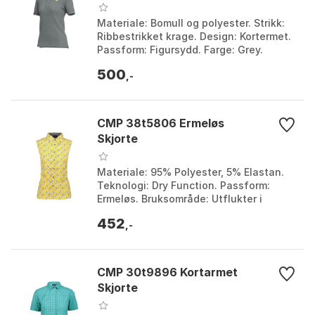
Materiale: Bomull og polyester. Strikk:
Ribbestrikket krage. Design: Kortermet.
Passform: Figursydd. Farge: Grey.
Størrelse: L, S.
500
,-
CMP 38t5806 Ermeløs
Skjorte
Materiale: 95% Polyester, 5% Elastan.
Teknologi: Dry Function. Passform:
Ermeløs. Bruksområde: Utflukter i
fjellet, sommerdager. Farge: Mango /
452
salvia. Størrels...
,-
CMP 30t9896 Kortarmet
Skjorte