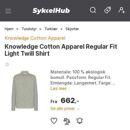
Hjem
>
Turutstyr
>
Turklær
>
Skjorter
Knowledge Cotton Apparel
Knowledge Cotton Apparel Regular Fit
Light Twill Shirt
Materiale: 100 % økologisk
bomull. Passform: Regular Fit.
Ermlengde: Langermet. Farge:
Vintage Indigo. Farge: Burned
Les mer
olive. Størrelse: L, M, S, XL.
662
,-
Fra
Se alle priser