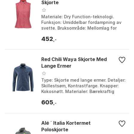
Skjorte
Materiale: Dry Function-teknologi.
Funksjon: Umiddelbar fordampning av
svette. Bruksområde: Mellomlag for
fjellturer om sommeren. Egenskap:
452
Bakteriostatiske mid...
,-
Red Chili Waya Skjorte Med
Lange Ermer
Type: Skjorte med lange ermer. Detaljer:
Skillestsøm, Kontrastfarge. Knapper:
Kokosnøtt. Materialer: Bærekraftig
blanding. Farge: Deep blue. Størrelse:
605
XS.
,-
Alé ´ Italia Kortermet
Poloskjorte