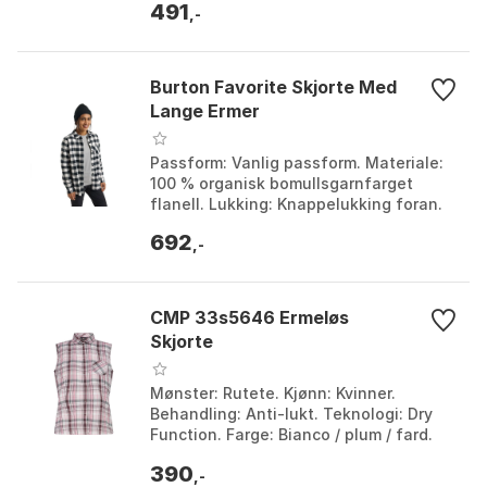
491
,-
Burton Favorite Skjorte Med
Lange Ermer
Passform: Vanlig passform. Materiale:
100 % organisk bomullsgarnfarget
flanell. Lukking: Knappelukking foran.
Funksjoner: Justerbare mansjetter,
692
skjortehalekant...
,-
CMP 33s5646 Ermeløs
Skjorte
Mønster: Rutete. Kjønn: Kvinner.
Behandling: Anti-lukt. Teknologi: Dry
Function. Farge: Bianco / plum / fard.
Størrelse: XL, XXS.
390
,-