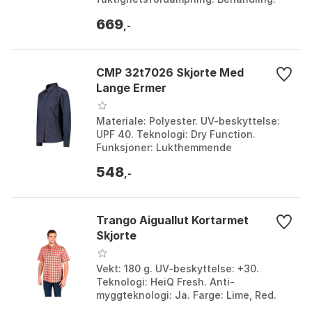
Antiluktbehandling. Bruksområde:
669
Fritidsaktiviteter og byturer....
,-
CMP 32t7026 Skjorte Med
Lange Ermer
Materiale: Polyester. UV-beskyttelse:
UPF 40. Teknologi: Dry Function.
Funksjoner: Lukthemmende
behandling. Farge: Anthracite /
548
concrete, Blue. Størrelse: XS, X...
,-
Trango Aiguallut Kortarmet
Skjorte
Vekt: 180 g. UV-beskyttelse: +30.
Teknologi: HeiQ Fresh. Anti-
myggteknologi: Ja. Farge: Lime, Red.
Størrelse: S.