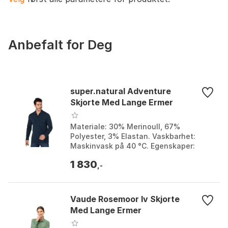
Anbefalt for Deg
super.natural Adventure
Skjorte Med Lange Ermer
Materiale: 30% Merinoull, 67%
Polyester, 3% Elastan. Vaskbarhet:
Maskinvask på 40 °C. Egenskaper:
Hurtigtørkende og pustende. Passform:
1 830
Regular Fit. Farge: Blue...
,-
Vaude Rosemoor Iv Skjorte
Med Lange Ermer