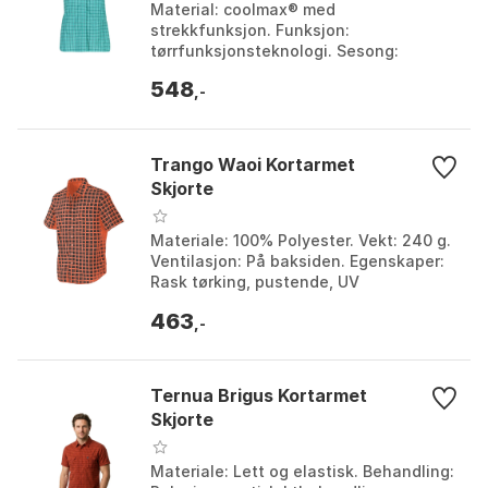
Material: coolmax® med
strekkfunksjon. Funksjon:
tørrfunksjonsteknologi. Sesong:
Sommer. Behandling: anti-lukt. Farge:
548
Lake / ceramic. Størrelse: XXS.
,-
Trango Waoi Kortarmet
Skjorte
Materiale: 100% Polyester. Vekt: 240 g.
Ventilasjon: På baksiden. Egenskaper:
Rask tørking, pustende, UV
beskyttelse, lett å vedlikeholde. Farge:
463
Navy blue. Stø...
,-
Ternua Brigus Kortarmet
Skjorte
Materiale: Lett og elastisk. Behandling: