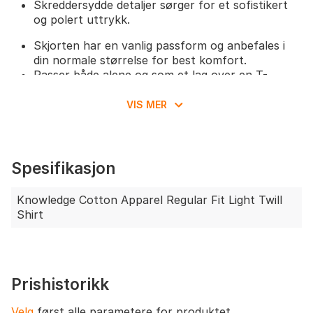
Skreddersydde detaljer sørger for et sofistikert
og polert uttrykk.
Skjorten har en vanlig passform og anbefales i
din normale størrelse for best komfort.
Passer både alene og som et lag over en T-
skjorte for økt allsidighet.
VIS MER
Spesifikasjon
Knowledge Cotton Apparel Regular Fit Light Twill
Shirt
Prishistorikk
Velg
først alle parametere for produktet.