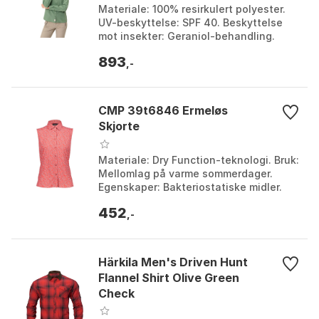
Materiale: 100% resirkulert polyester.
UV-beskyttelse: SPF 40. Beskyttelse
mot insekter: Geraniol-behandling.
Funksjoner: Ermer kan rulles opp. Farge:
893
Dusty fer...
,-
CMP 39t6846 Ermeløs
Skjorte
Materiale: Dry Function-teknologi. Bruk:
Mellomlag på varme sommerdager.
Egenskaper: Bakteriostatiske midler.
Komfort: Følelse av friskhet. Farge:
452
Coral / hibis...
,-
Härkila Men's Driven Hunt
Flannel Shirt Olive Green
Check