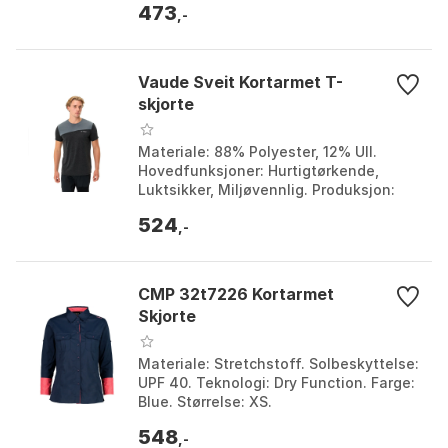
473
,-
Vaude Sveit Kortarmet T-
skjorte
Materiale: 88% Polyester, 12% Ull.
Hovedfunksjoner: Hurtigtørkende,
Luktsikker, Miljøvennlig. Produksjon:
Bærekraftig. Bruk: Fjellsport, Andre
524
aktiviteter. Farg...
,-
CMP 32t7226 Kortarmet
Skjorte
Materiale: Stretchstoff. Solbeskyttelse:
UPF 40. Teknologi: Dry Function. Farge:
Blue. Størrelse: XS.
548
,-