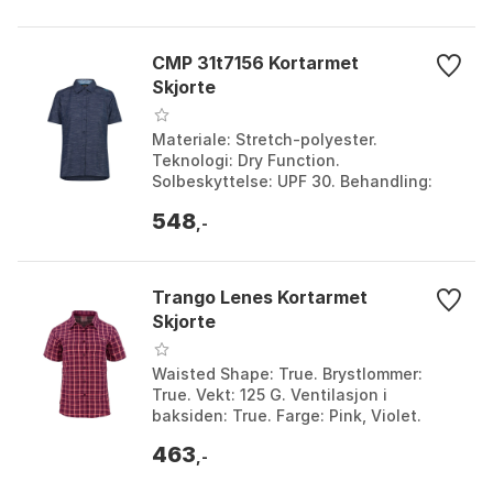
CMP 31t7156 Kortarmet
Skjorte
Materiale: Stretch-polyester.
Teknologi: Dry Function.
Solbeskyttelse: UPF 30. Behandling:
Antibakteriell. Farge: Black blue.
548
Størrelse: S.
,-
Trango Lenes Kortarmet
Skjorte
Waisted Shape: True. Brystlommer:
True. Vekt: 125 G. Ventilasjon i
baksiden: True. Farge: Pink, Violet.
Størrelse: L, M, S, XS.
463
,-