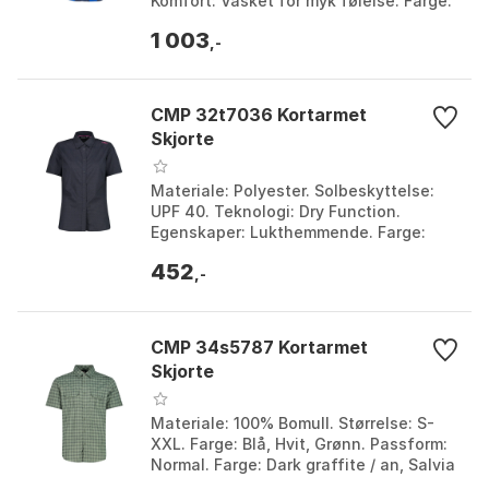
Komfort: Vasket for myk følelse. Farge:
Blue / grey. Størrelse: M.
1 003
,-
CMP 32t7036 Kortarmet
Skjorte
Materiale: Polyester. Solbeskyttelse:
UPF 40. Teknologi: Dry Function.
Egenskaper: Lukthemmende. Farge:
Anthracite / concrete, Water / menta.
452
Størrelse: XS, XXS...
,-
CMP 34s5787 Kortarmet
Skjorte
Materiale: 100% Bomull. Størrelse: S-
XXL. Farge: Blå, Hvit, Grønn. Passform:
Normal. Farge: Dark graffite / an, Salvia
/ anthracite. Størrelse: 46.