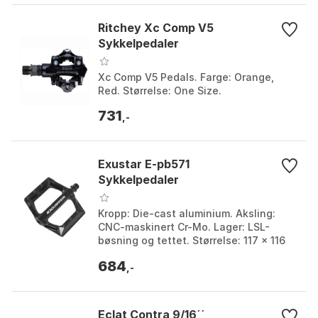
Ritchey Xc Comp V5
Sykkelpedaler
Xc Comp V5 Pedals. Farge: Orange,
Red. Størrelse: One Size.
731
,-
Exustar E-pb571
Sykkelpedaler
Kropp: Die-cast aluminium. Aksling:
CNC-maskinert Cr-Mo. Lager: LSL-
bøsning og tettet. Størrelse: 117 x 116
mm. Vekt: 482 g/par. Farge: Black, Red,
684
Yellow. Stør...
,-
Eclat Contra 9/16´´