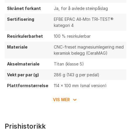
Skrånet forkant
Ja, for å avlede steinpåslag
Sertifisering
EFBE EPAC All‑Mtn TRI‑TEST®
kategori 4
Resirkulerbarhet
100 % resirkulerbar
Materiale
CNC-freset magnesiumlegering med
keramisk belegg (CeraMAG)
Akselmateriale
Titan (klasse 5)
Vekt per par (g)
286 g (143 g per pedal)
Plattformstørrelse
114 × 100 mm (smal versjon)
(mm)
VIS MER
Stackhøyde (mm)
16 mm
Antall pigger per
10 (7 skruet fra undersiden, 3
pedal
diamantformet fra toppen)
Prishistorikk
Lagertype
Tredelt lagersystem: selvsmiørende