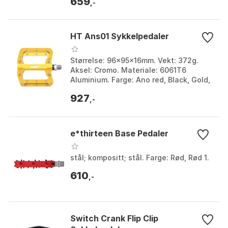
659
,-
HT Ans01 Sykkelpedaler
Størrelse: 96x95x16mm. Vekt: 372g.
Aksel: Cromo. Materiale: 6061T6
Aluminium. Farge: Ano red, Black, Gold,
Green, Silver. Størrelse: One Size.
927
,-
e*thirteen Base Pedaler
stål; kompositt; stål. Farge: Rød, Rød 1.
610
,-
Switch Crank Flip Clip