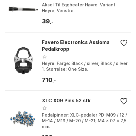
Aksel Til Eggbeater Høyre. Variant:
Høyre, Venstre.
39
,-
Favero Electronics Assioma
Pedalkropp
Høyre. Farge: Black / silver, Black / silver
1. Størrelse: One Size.
710
,-
XLC X09 Pins 52 stk
Pedalpinner; XLC-pedaler PD-M09 / 12 /
M-14 / M19 / M-20 / M-21; M4 x 07 x 7,5
mm.