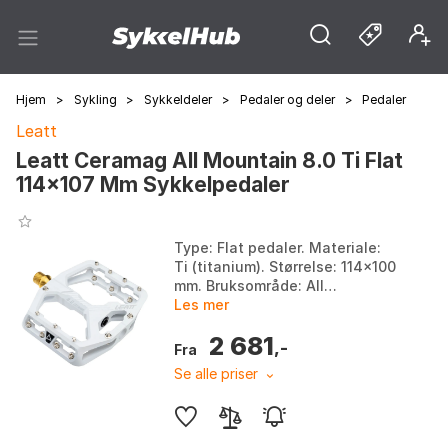
Hjem
>
Sykling
>
Sykkeldeler
>
Pedaler og deler
>
Pedaler
Leatt
Leatt Ceramag All Mountain 8.0 Ti Flat
114x107 Mm Sykkelpedaler
Type: Flat pedaler. Materiale:
Ti (titanium). Størrelse: 114x100
mm. Bruksområde: All
Mountain. Farge: Bone, Grey.
Les mer
Størrelse: One Size.
2 681
,-
Fra
Se alle priser