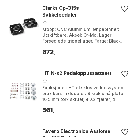
Clarks Cp-315s
Sykkelpedaler
Kropp: CNC Aluminium. Gripepinner:
Utskiftbare. Aksel: Cr-Mo. Lager:
Forseglede trippellager. Farge: Black.
Størrelse: One Size.
672
,-
HT N-x2 Pedaloppussattsett
Funksjoner: HT eksklusive klossystem
bruk kun. Inkluderer: 8 krok små plater,
16 5 mm torx skruer, 4 X2 fjærer, 4
fjærbåter, 4 justeringsskruer, 4
561
justeringspla...
,-
Favero Electronics Assioma