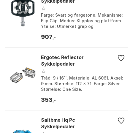
Sykkelpedaler
Farge: Svart og fargetone. Mekanisme:
Flip Clip. Modus: Klippløs og plattform.
Ytelse: Utmerket grep og
kraftoverføring. Farge: Black. Størrelse:
907
One Size.
,-
Ergotec Reflector
Sykkelpedaler
Tråd: 9 / 16´´. Materiale: AL 6061. Aksel:
9 mm. Størrelse: 112 x 71. Farge: Silver.
Størrelse: One Size.
353
,-
Saltbmx Hq Pc
Sykkelpedaler