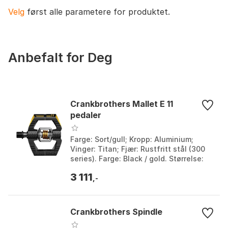
LSL-hylse, rullnålelager, forseglet
Velg
først alle parametere for produktet.
kulelager
Anbefalt for Deg
Crankbrothers Mallet E 11
pedaler
Farge: Sort/gull; Kropp: Aluminium;
Vinger: Titan; Fjær: Rustfritt stål (300
series). Farge: Black / gold. Størrelse:
One Size.
3 111
,-
Crankbrothers Spindle