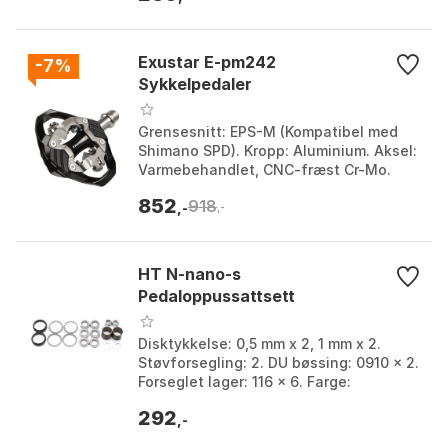
Exustar E-pm242
-7%
Sykkelpedaler
Grensesnitt: EPS-M (Kompatibel med
Shimano SPD). Kropp: Aluminium. Aksel:
Varmebehandlet, CNC-fræst Cr-Mo.
Vekt: 400 g/pr. Farge: Black / silver.
852
918
Størrelse: One...
,-
,-
HT N-nano-s
Pedaloppussattsett
Disktykkelse: 0,5 mm x 2, 1 mm x 2.
Støvforsegling: 2. DU bøssing: 0910 x 2.
Forseglet lager: 116 x 6. Farge:
Multicolor. Størrelse: One Size.
292
,-