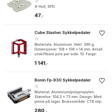
4-Hull; SPD.
47
,-
Cube Slasher Sykkelpedaler
Materiale: Aluminium. Vekt: 390 g.
Dimensjoner: 108 x 108 x 14 mm. Antall
utskiftbare pins per side: 10. Farge:
Red. Størrelse: One Size.
1 141
,-
Bonin Fp-930 Sykkelpedaler
Material: Aluminium/polypropylen.
Størrelse: 104,5 x 73 mm. Design: Med
pinne på lager. Bruksområde: CTB slip.
Farge: Chrome / black. Størrelse: One
280
Size.
,-