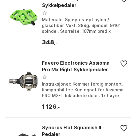
Sykkelpedaler
Materiale: Sprøytestøpt nylon /
glassfiber. Vekt: 389g. Spindel: 9/16"
spindel. Størrelse: 107mm bred x
101,5mm lang x 25mm høy. Farge: Army
348
green1, Black, Neon...
,-
Favero Electronics Assioma
Pro Mx Right Sykkelpedaler
Instruksjoner: Kommer ferdig montert.
Kompatibilitet: Kun egnet for Assioma
PRO MX-1. Inkluderte deler: 1x høyre
pedal, 2x skiver. Wattmåler: Ingen.
1 126
Farge: Blac...
,-
Syncros Flat Squamish II
Pedaler