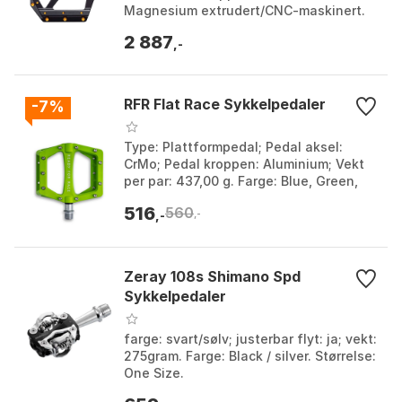
Magnesium extrudert/CNC-maskinert.
Aksel: CNC-maskinert titanium. Farge:
2 887
Black, Red. Størr...
,-
RFR Flat Race Sykkelpedaler
-7%
Type: Plattformpedal; Pedal aksel:
CrMo; Pedal kroppen: Aluminium; Vekt
per par: 437,00 g. Farge: Blue, Green,
Red. Størrelse: One Size.
516
560
,-
,-
Zeray 108s Shimano Spd
Sykkelpedaler
farge: svart/sølv; justerbar flyt: ja; vekt:
275gram. Farge: Black / silver. Størrelse:
One Size.