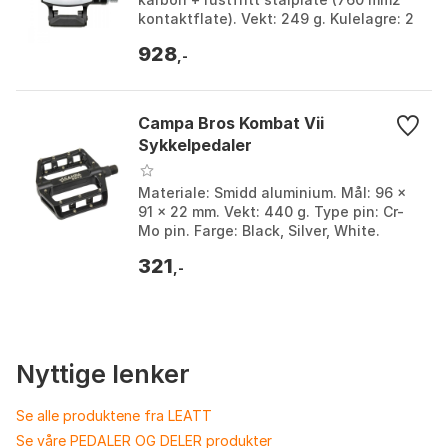
kontaktflate). Vekt: 249 g. Kulelagre: 2
stemplede kulelager + 1 DU-ring. Farge:
928
Blac...
,-
Campa Bros Kombat Vii
Sykkelpedaler
Materiale: Smidd aluminium. Mål: 96 x
91 x 22 mm. Vekt: 440 g. Type pin: Cr-
Mo pin. Farge: Black, Silver, White.
Størrelse: One Size.
321
,-
Nyttige lenker
Se alle produktene fra LEATT
Se våre PEDALER OG DELER produkter