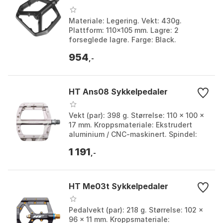
Materiale: Legering. Vekt: 430g.
Plattform: 110x105 mm. Lagre: 2
forseglede lagre. Farge: Black.
Størrelse: One Size.
954
,-
HT Ans08 Sykkelpedaler
Vekt (par): 398 g. Størrelse: 110 x 100 x
17 mm. Kroppsmateriale: Ekstrudert
aluminium / CNC-maskinert. Spindel:
Cr-Mo CNC maskinert. Farge: Grey,
1 191
Marine blue, ...
,-
HT Me03t Sykkelpedaler
Pedalvekt (par): 218 g. Størrelse: 102 x
96 x 11 mm. Kroppsmateriale: