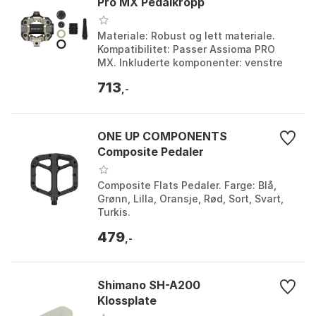
Pro MX Pedalkropp
Materiale: Robust og lett materiale.
Kompatibilitet: Passer Assioma PRO
MX. Inkluderte komponenter: venstre
pedalhus, endelokk, skruekappe,
713
oljetetning, aksials...
,-
ONE UP COMPONENTS
Composite Pedaler
Composite Flats Pedaler. Farge: Blå,
Grønn, Lilla, Oransje, Rød, Sort, Svart,
Turkis.
479
,-
Shimano SH-A200
Klossplate