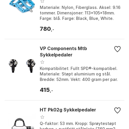
Materiale: Nylon, Fiberglass. Aksel: 9.16
tommer. Dimensjoner: 113x105x18mm.
Farge: blå. Farge: Black, Blue, White.
Størrelse: One Size.
780
,-
VP Components Mtb
Sykkelpedaler
Kompatibilitet: Fullt SPD®-kompatibel.
Materiale: Støpt aluminium og stål.
Bredde: 52mm. Vekt: 400 gram per par.
Farge: Black. Størrelse: One Size.
415
,-
HT Pk02g Sykkelpedaler
Q-faktor: 53 mm. Kropp: Sprøytestøpt
karbon + rustfritt stålplate (760 mm2