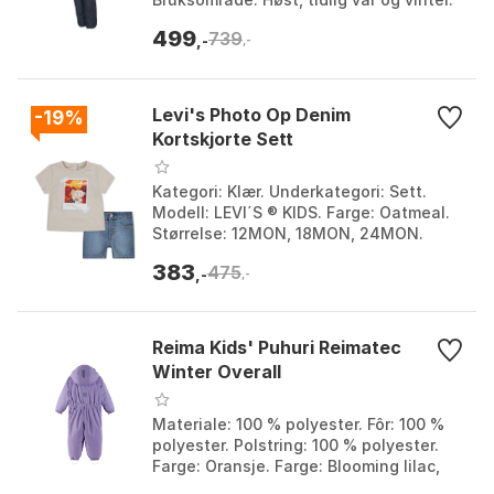
Farge: Farge 1, Farge 2, Farge 3, Farge...
499
739
,-
,-
Levi's Photo Op Denim
-19%
Kortskjorte Sett
Kategori: Klær. Underkategori: Sett.
Modell: LEVI´S ® KIDS. Farge: Oatmeal.
Størrelse: 12MON, 18MON, 24MON.
383
475
,-
,-
Reima Kids' Puhuri Reimatec
Winter Overall
Materiale: 100 % polyester. Fôr: 100 %
polyester. Polstring: 100 % polyester.
Farge: Oransje. Farge: Blooming lilac,
Navy, Rosy Berry. Størrelse: 74, 80, 86,