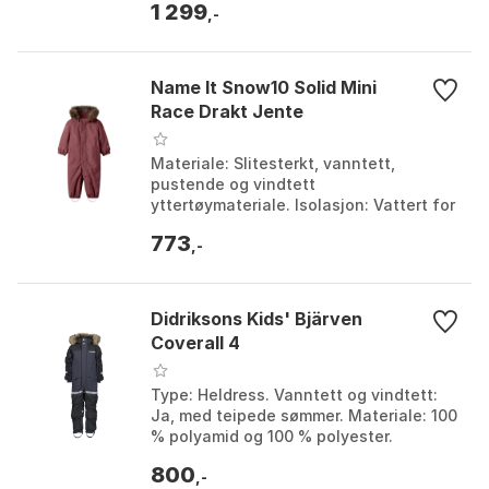
1 299
92...
,-
Name It Snow10 Solid Mini
Race Drakt Jente
Materiale: Slitesterkt, vanntett,
pustende og vindtett
yttertøymateriale. Isolasjon: Vattert for
ekstra varme. Bruksområde: Ideell for
773
lek ute på kalde dager. K...
,-
Didriksons Kids' Bjärven
Coverall 4
Type: Heldress. Vanntett og vindtett:
Ja, med teipede sømmer. Materiale: 100
% polyamid og 100 % polyester.
Justerbare funksjoner: Avtakbar hette,
800
justerbare ma...
,-