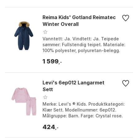
Reima Kids' Gotland Reimatec
Winter Overall
Vanntett: Ja. Vindtett: Ja. Teipede
sømmer: Fullstendig teipet. Materiale:
100% polyester, polyuretan-belegg.
Farge: Black, Earthy beige, Navy,
1 599
Peanut brown, Ro...
,-
Levi's 6ep012 Langarmet
Sett
Merke: Levi's ® Kids. Produktkategori:
Klær Sett. Modellnummer: 6ep012.
Målgruppe: Barn. Farge: Crystal rose.
Størrelse: 12MON, 18MON, 24MON,
424
36MON, 3MON, 6MON,...
,-