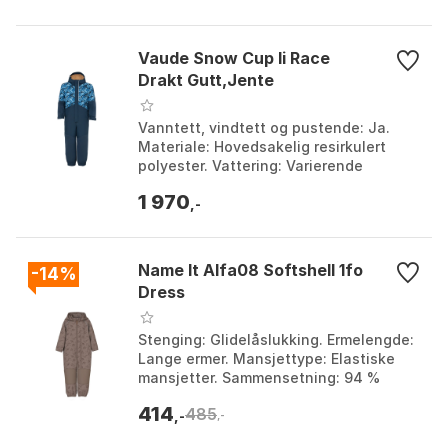
Tekno...
Vaude Snow Cup Ii Race
Drakt Gutt,Jente
Vanntett, vindtett og pustende: Ja.
Materiale: Hovedsakelig resirkulert
polyester. Vattering: Varierende
tykkelse for pålitelig varme.
1 970
Barnevennlige funksjoner:...
,-
Name It Alfa08 Softshell 1fo
-14%
Dress
Stenging: Glidelåslukking. Ermelengde:
Lange ermer. Mansjettype: Elastiske
mansjetter. Sammensetning: 94 %
resirkulert polyester, 6 % elastan.
414
485
Farge: Crown jewe...
,-
,-