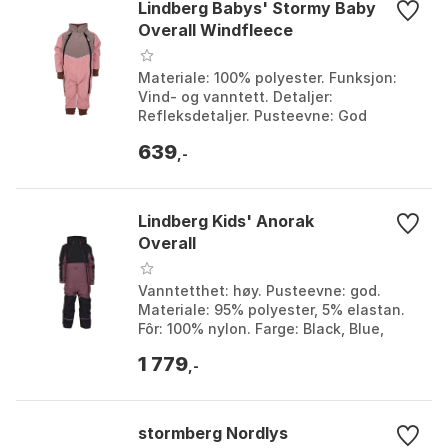
Lindberg Babys' Stormy Baby
Overall Windfleece
Materiale: 100% polyester. Funksjon:
Vind- og vanntett. Detaljer:
Refleksdetaljer. Pusteevne: God
pusteevne. Farge: Black, Grey/blush,
639
Rose. Størrelse: 104, 86,...
,-
Lindberg Kids' Anorak
Overall
Vanntetthet: høy. Pusteevne: god.
Materiale: 95% polyester, 5% elastan.
Fôr: 100% nylon. Farge: Black, Blue,
Dusty mauve, Green, Walnut. Størrelse:
1 779
110, 120, 13...
,-
stormberg Nordlys