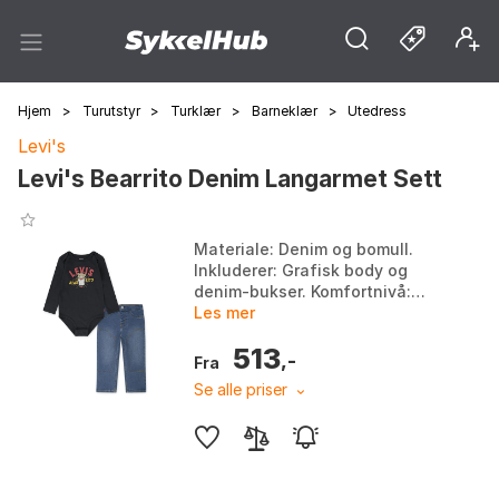
Hjem
>
Turutstyr
>
Turklær
>
Barneklær
>
Utedress
Levi's
Levi's Bearrito Denim Langarmet Sett
Materiale: Denim og bomull.
Inkluderer: Grafisk body og
denim-bukser. Komfortnivå:
Komfortable, koselige plagg.
Les mer
Bruksområde: Perfekt for små
513
barn og daglig bruk...
,-
Fra
Se alle priser