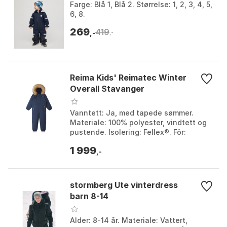
Farge: Blå 1, Blå 2. Størrelse: 1, 2, 3, 4, 5,
6, 8.
269
419
,-
,-
Reima Kids' Reimatec Winter
Overall Stavanger
Vanntett: Ja, med tapede sømmer.
Materiale: 100% polyester, vindtett og
pustende. Isolering: Fellex®. Fôr:
Bluesign® godkjent 100% resirkulert
1 999
polyester. Farge:...
,-
stormberg Ute vinterdress
barn 8-14
Alder: 8-14 år. Materiale: Vattert,