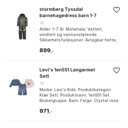
stormberg Tyssdal
barnehagedress barn 1-7
Alder: 1-7 år. Materiale: Vattert,
vindtett og vannavstøtende.
Sikkerhetsfunksjoner: Avtagbar hette,
refleks på flere partier, ingen snøring.
899
Bruksområde: Høst,...
,-
Levi's 1en551 Langarmet
Sett
Merke: Levi's Kids. Produktkategori:
Klær Sett. Produktnavn: 1en551 Set.
Brukergruppe: Barn. Farge: Crystal rose.
Størrelse: 12MON, 6MON.
971
,-