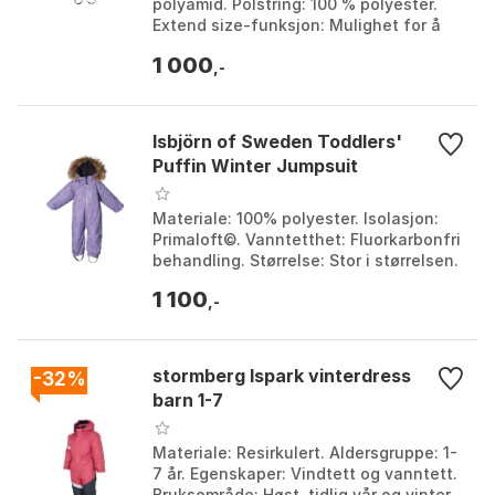
polyamid. Polstring: 100 % polyester.
Extend size-funksjon: Mulighet for å
forlenge bena og ermene med opptil en
1 000
størrelse...
,-
Isbjörn of Sweden Toddlers'
Puffin Winter Jumpsuit
Materiale: 100% polyester. Isolasjon:
Primaloft©. Vanntetthet: Fluorkarbonfri
behandling. Størrelse: Stor i størrelsen.
Farge: Lavender, Lion. Størrelse: 86,
1 100
92...
,-
stormberg Ispark vinterdress
-32%
barn 1-7
Materiale: Resirkulert. Aldersgruppe: 1-
7 år. Egenskaper: Vindtett og vanntett.
Bruksområde: Høst, tidlig vår og vinter.