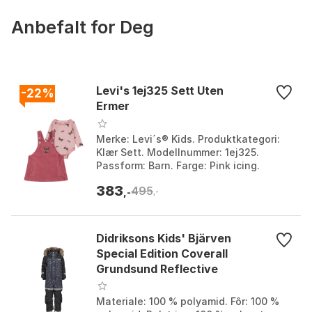
Anbefalt for Deg
Levi's 1ej325 Sett Uten
-22%
Ermer
Merke: Levi´s® Kids. Produktkategori:
Klær Sett. Modellnummer: 1ej325.
Passform: Barn. Farge: Pink icing.
Størrelse: 18MON.
383
495
,-
,-
Didriksons Kids' Bjärven
Special Edition Coverall
Grundsund Reflective
Materiale: 100 % polyamid. Fôr: 100 %