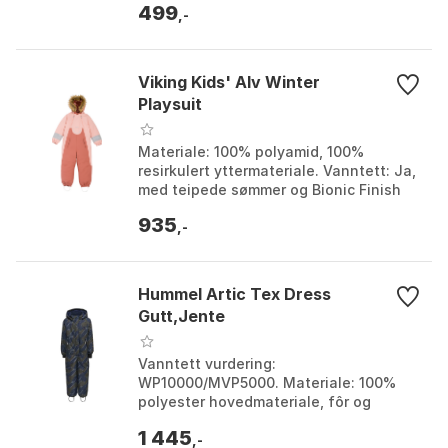
499
refleksdetaljer, ingen snøri...
,-
Viking Kids' Alv Winter
Playsuit
Materiale: 100% polyamid, 100%
resirkulert yttermateriale. Vanntett: Ja,
med teipede sømmer og Bionic Finish
ECO-behandling. Isolasjon: Varm
935
isolasjon med resir...
,-
Hummel Artic Tex Dress
Gutt,Jente
Vanntett vurdering:
WP10000/MVP5000. Materiale: 100%
polyester hovedmateriale, fôr og
polstring. Funksjoner: Avtakbar hette,
1 445
stormmansjett med tommelhull.
,-