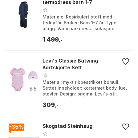
termodress barn 1-7
Materiale: Resirkulert stoff med
teddyfôr. Bruker: Barn 1-7 år. Type
plagg: Varm parkdress. Isolasjon:
Teddyfôr på innsiden. Farge: Farge.
1 499
Størrelse: 104, 110, ...
,-
Levi's Classic Batwing
Kortskjorte Sett
Material: mykt ribbestrikket bomull.
Settet inneholder: kortermet body, lue,
støvler. Design: original Levi´s-stil.
Komfort: overlappede skuldre og
309
trykknapper....
,-
Skogstad Steinhaug
-35%