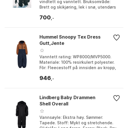
vindtett og vanntett. Bruksområde:
Brett og skikjøring, lek i snø, utendørs
arbeid. Sesong: Høst, vinter og tidlig
700
vår. Farg...
,-
Hummel Snoopy Tex Dress
Gutt,Jente
Vanntett rating: WP8000/MVP5000.
Materiale: 100% resirkulert polyester.
Fôr: Fleecestoff på innsiden av kropp,
hette, krage og ermeåpning. Hette:
946
Avtakbar hette...
,-
Lindberg Baby Drammen
Shell Overall
Vannsøyle: Ekstra høy. Sømmer:
Tapede. Stoff: Mykt og stretchende.