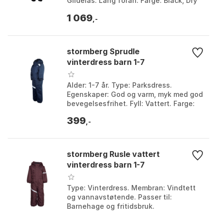
Glidelås: Lang foran. Farge: Black, Dry
rose. Størrelse: 80, 86, 92, 98.
1 069
,-
stormberg Sprudle
vinterdress barn 1-7
Alder: 1-7 år. Type: Parksdress.
Egenskaper: God og varm, myk med god
bevegelsesfrihet. Fyll: Vattert. Farge:
Farge 1, Farge 2. Størrelse: 86, 92.
399
,-
stormberg Rusle vattert
vinterdress barn 1-7
Type: Vinterdress. Membran: Vindtett
og vannavstøtende. Passer til:
Barnehage og fritidsbruk.
Sikkerhetsfunksjoner: Avtakbar hette,