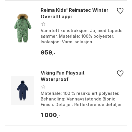
Reima Kids' Reimatec Winter
Overall Lappi
Vanntett konstruksjon: Ja, med tapede
sømmer. Materiale: 100% polyester.
Isolasjon: Varm isolasjon.
Sikkerhetsdetaljer: Refleksdetaljer for
959
økt synlighet. Farge...
,-
Viking Fun Playsuit
Waterproof
Materiale: 100 % resirkulert polyester.
Behandling: Vannavstøtende Bionic
Finish. Detaljer: Reflekterende detaljer.
Fôr: Mykt 100 % resirkulert polyesterfôr.
1 000
Fa...
,-