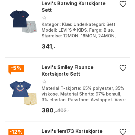
Levi's Batwing Kortskjorte
Sett
Kategori: Klær. Underkategori: Sett.
Modell: LEVI´S ® KIDS. Farge: Blue.
Størrelse: 12MON, 18MON, 24MON,
3MON, 6MON.
341
,-
Levi's Smiley Flounce
-5%
Kortskjorte Sett
Material T-skjorte: 65% polyester, 35%
viskose. Material Shorts: 97% bomull,
3% elastan. Passform: Avslappet. Vask:
Maskinvask, vask med like farger.
380
402
Farge: Coa...
,-
,-
Levi's 1em173 Kortskjorte
-12%