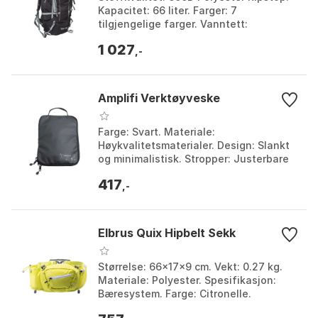
Kapacitet: 66 liter. Farger: 7
tilgjengelige farger. Vanntett:
Regndekke inkludert (2.000 mm). Farge:
1 027
Ash, Olive. Størrel...
,-
Amplifi Verktøyveske
Farge: Svart. Materiale:
Høykvalitetsmaterialer. Design: Slankt
og minimalistisk. Stropper: Justerbare
skulderstropper. Farge: Black. Størrelse:
417
One Size.
,-
Elbrus Quix Hipbelt Sekk
Størrelse: 66x17x9 cm. Vekt: 0.27 kg.
Materiale: Polyester. Spesifikasjon:
Bæresystem. Farge: Citronelle.
Størrelse: One Size.