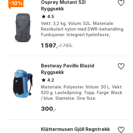
Osprey Mutant 52l
-10%
Ryggsekk
4.5
Vekt: 3,2 kg. Volum: 52L. Materiale:
Resirkulert nylon med DWR-behandling.
Funksjoner: Integrert hjelmfeste,
Forsterket A-Frame Ski Carry, Egen
1 597
1 785
lomme for drikke...
,-
,-
Bestway Pavillo Blazid
Ryggsekk
4.2
Materiale: Polyester. Volum: 30 L. Vekt:
520 g. Lasteåpning: Topp. Farge: Black
/ blue. Størrelse: One Size.
300
,-
Klättermusen Gjöll Regntrekk