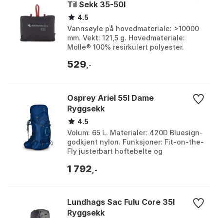
Til Sekk 35-50l
4.5
Vannsøyle på hovedmateriale: >10000
mm. Vekt: 121,5 g. Hovedmateriale:
Molle® 100% resirkulert polyester.
Beskyttelsesfunksjoner: Justerbar
529
størrelse, reflekter...
,-
Osprey Ariel 55l Dame
Ryggsekk
4.5
Volum: 65 L. Materialer: 420D Bluesign-
godkjent nylon. Funksjoner: Fit-on-the-
Fly justerbart hoftebelte og
skulderremmer. Vekt: 2200 g. Farge:
1 792
Ceramic blue, Cla...
,-
Lundhags Sac Fulu Core 35l
Ryggsekk