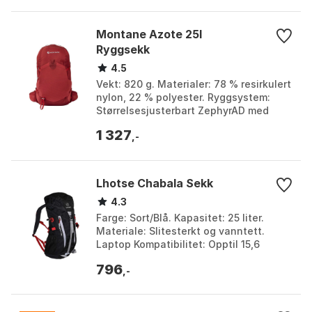
Montane Azote 25l
Ryggsekk
4.5
Vekt: 820 g. Materialer: 78 % resirkulert
nylon, 22 % polyester. Ryggsystem:
Størrelsesjusterbart ZephyrAD med
ventilasjonskanaler. Bruksområder:
1 327
Fotturer, fjel...
,-
Lhotse Chabala Sekk
4.3
Farge: Sort/Blå. Kapasitet: 25 liter.
Materiale: Slitesterkt og vanntett.
Laptop Kompatibilitet: Opptil 15,6
tommer. Farge: Black, Turquoise.
796
Størrelse: One Siz...
,-