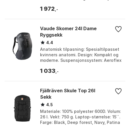
Størrelse: One Size.
1 972
,-
Vaude Skomer 24l Dame
Ryggsekk
4.4
Anatomisk tilpasning: Spesialtilpasset
kvinners anatomi. Design: Kompakt og
moderne. Suspensjonssystem: Aeroflex
3D. Miljøvennlig produksjon: VAUDE
1 033
Green Shape-...
,-
Fjällräven Skule Top 26l
Sekk
4.5
Materiale: 100% polyester 600D. Volum:
26 l. Vekt: 750 g. Laptop-størrelse: 15´´.
Farge: Black, Deep forest, Navy, Patina
green. Størrelse: One Size.