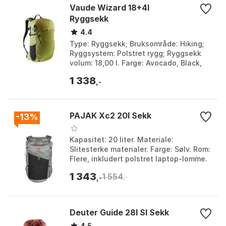
Vaude Wizard 18+4l
Ryggsekk
4.4
Type: Ryggsekk; Bruksområde: Hiking;
Ryggsystem: Polstret rygg; Ryggsekk
volum: 18,00 l. Farge: Avocado, Black,
Black / umbra, Blue sapphire,
1 338
Kingfisher. Større...
,-
PAJAK Xc2 20l Sekk
-13%
Kapasitet: 20 liter. Materiale:
Slitesterke materialer. Farge: Sølv. Rom:
Flere, inkludert polstret laptop-lomme.
Farge: Silver. Størrelse: 20L.
1 343
1 554
,-
,-
Deuter Guide 28l Sl Sekk
4.5