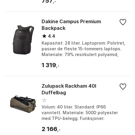
757
,-
Dakine Campus Premium
Backpack
4.4
Kapasitet: 28 liter. Laptoprom: Polstret,
passer de fleste 15-tommers laptops.
Materiale: 79% resirkulert polyamid,
13% polyester, 8% polyamid. Komfort:
1 319
Ergonom...
,-
Zulupack Rackham 40l
Duffelbag
Volum: 40 liter. Standard: IP66
vanntett. Materiale: 500D polyester
med TPU-belegg. Funksjoner:
Ergonomiske avtakbare stropper,
2 166
vannmotstandsdyktig glidelås. Fa...
,-