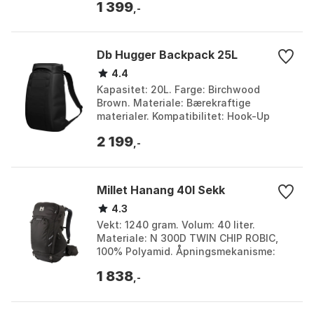
1 399
,-
Db Hugger Backpack 25L
4.4
Kapasitet: 20L. Farge: Birchwood
Brown. Materiale: Bærekraftige
materialer. Kompatibilitet: Hook-Up
SystemTM. Farge: Acorn brown,
2 199
Affogato brown, Affogato brown...
,-
Millet Hanang 40l Sekk
4.3
Vekt: 1240 gram. Volum: 40 liter.
Materiale: N 300D TWIN CHIP ROBIC,
100% Polyamid. Åpningsmekanisme:
Ryggsekk-stil åpning med glidelås.
1 838
Farge: Black / black. S...
,-