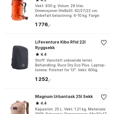
Vekt: 830 g. Volum: 28 liter.
Dimensjoner (HxBxD): 62/27/22 cm.
Anbefalt belastning: 6-10 kg. Farge:
Jade / frost, Lagoon / ink, Papaya /
1 776
redwood. Størrelse: On...
,-
Lifeventure Kibo Rfid 22l
Ryggsekk
4.4
Stoff: Vanntett voksende lerret.
Behandling: Ruco Dry Eco Plus. Laptop-
lomme: Polstret for 13". Vekt: 600g.
Farge: Navy. Størrelse: One Size.
1 252
,-
Magnum Urbantask 25l Sekk
4.4
Kapasitet: 25 L. Vekt: 1.21 kg. Materiale:
100% Polyester. Dimensjoner: 48x30x17