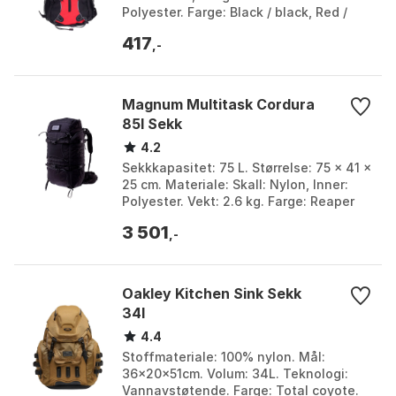
Polyester. Farge: Black / black, Red /
black. Størrelse: One Size.
417
,-
Magnum Multitask Cordura
85l Sekk
4.2
Sekkkapasitet: 75 L. Størrelse: 75 x 41 x
25 cm. Materiale: Skall: Nylon, Inner:
Polyester. Vekt: 2.6 kg. Farge: Reaper
black. Størrelse: One Size.
3 501
,-
Oakley Kitchen Sink Sekk
34l
4.4
Stoffmateriale: 100% nylon. Mål:
36x20x51cm. Volum: 34L. Teknologi:
Vannavstøtende. Farge: Total coyote.