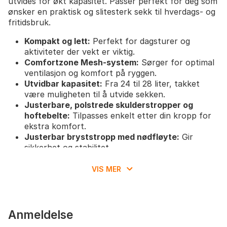
utvides for økt kapasitet. Passer perfekt for deg som
ønsker en praktisk og slitesterk sekk til hverdags- og
fritidsbruk.
Kompakt og lett:
Perfekt for dagsturer og
aktiviteter der vekt er viktig.
Comfortzone Mesh-system:
Sørger for optimal
ventilasjon og komfort på ryggen.
Utvidbar kapasitet:
Fra 24 til 28 liter, takket
være muligheten til å utvide sekken.
Justerbare, polstrede skulderstropper og
hoftebelte:
Tilpasses enkelt etter din kropp for
ekstra komfort.
Justerbar bryststropp med nødfløyte:
Gir
sikkerhet og stabilitet.
Bred glidelåsåpning:
Gjør det lett å pakke og
organisere innholdet.
VIS MER
Rikelig med lommer:
2 frontlommer (en med
nøkkelholder), 1 personlig lomme, og 2 utvendige
lommer for vannflaske.
Hydreringskompatibel:
For enkel tilgang til
Anmeldelse
væske underveis.