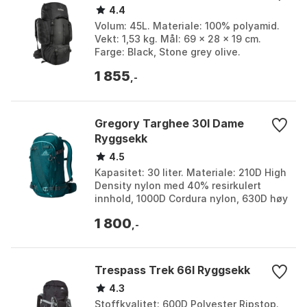
4.4
Volum: 45L. Materiale: 100% polyamid.
Vekt: 1,53 kg. Mål: 69 x 28 x 19 cm.
Farge: Black, Stone grey olive.
Størrelse: One Size.
1 855
,-
Gregory Targhee 30l Dame
Ryggsekk
4.5
Kapasitet: 30 liter. Materiale: 210D High
Density nylon med 40% resirkulert
innhold, 1000D Cordura nylon, 630D høy
densitets nylon, 135D høy densitets
1 800
polyester...
,-
Trespass Trek 66l Ryggsekk
4.3
Stoffkvalitet: 600D Polyester Ripstop.