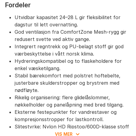
Sidekompresjonsstropper:
Holder sekken stabil
Fordeler
selv med ulik mengde innhold.
Holder til trekkingstaver og integrert regntrekk:
Utvidbar kapasitet 24–28 L gir fleksibilitet for
Praktisk for allsidig bruk i variert vær.
dagstur til lett overnatting.
Slitesterkt materiale:
Nylon HD Ripstopmar Tex
God ventilasjon fra ComfortZone Mesh-rygg gir
600 PU gir lang levetid.
redusert svette ved aktiv gange.
Spesifikasjoner:
Vekt: 1,1 kg. Dimensjoner: 44 ×
Integrert regntrekk og PU-belagt stoff gir god
30 × 24 cm. Kapasitet: 24 + 4 liter.
værbeskyttelse i vått norsk klima.
Hydreringskompatibel og to flaskeholdere for
enkel væsketilgang.
Stabil bærekomfort med polstret hoftebelte,
justerbare skulderstropper og brystrem med
nødfløyte.
Rikelig organisering: flere glidelåslommer,
nøkkelholder og panelåpning med bred tilgang.
Eksterne festepunkter for vandrestaver og
kompresjonsstropper for lastkontroll.
Slitestyrke: Nylon HD Ripstop/600D-klasse stoff
tåler røff bruk på sti og reise.
VIS MER