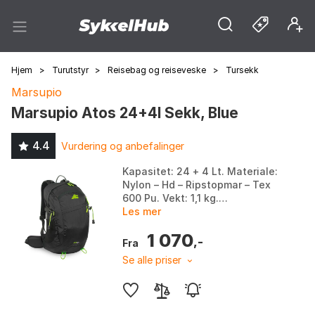
Hjem
>
Turutstyr
>
Reisebag og reiseveske
>
Tursekk
Marsupio
Marsupio Atos 24+4l Sekk, Blue
4.4
Vurdering og anbefalinger
Kapasitet: 24 + 4 Lt. Materiale:
Nylon – Hd – Ripstopmar – Tex
600 Pu. Vekt: 1,1 kg.
Dimensjoner: 44 × 30 × 24 Cm.
Les mer
Farge: Blue. Størrelse: One
1 070
Size.
,-
Fra
Se alle priser