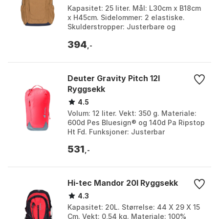
Kapasitet: 25 liter. Mål: L30cm x B18cm
x H45cm. Sidelommer: 2 elastiske.
Skulderstropper: Justerbare og
polstrede. Farge: Black, Gold, Navy.
394
Størrelse: One Siz...
,-
Deuter Gravity Pitch 12l
Ryggsekk
4.5
Volum: 12 liter. Vekt: 350 g. Materiale:
600d Pes Bluesign® og 140d Pa Ripstop
Ht Fd. Funksjoner: Justerbar
bryststropp med signalfløyte,
531
kompatibel med 2,0 lit...
,-
Hi-tec Mandor 20l Ryggsekk
4.3
Kapasitet: 20L. Størrelse: 44 X 29 X 15
Cm. Vekt: 0,54 kg. Materiale: 100%