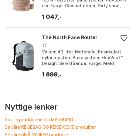
cm. Farge: Combat green, Dirty sand,
Reaper black, Urban steel. Størrelse:
1 047
One ...
,-
The North Face Router
Volum: 40 liter. Materiale: Resirkulert
nylon ripstop. Bæresystem: FlexVent™.
Design: Selvstående. Farge: Meld
grey/tnf black/npf, Tnf black-tnf black-
1 899
npf. Stør...
,-
Nyttige lenker
Se alle produktene fra MARSUPIO
Se våre REISEBAG OG REISEVESKE produkter
Se våre SMÅ VESKER produkter