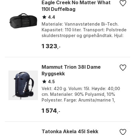
Eagle Creek No Matter What
ultralette prioriteringer eller svært tung last. Stoff
110l Duffelbag
med PU-belegg og ripstop-konstruksjon er en
4.4
etablert bransjestandard for slitestyrke i denne
Materiale: Vannavstøtende Bi-Tech.
kategorien. I norsk kontekst fungerer den godt i
Kapasitet: 110 liter. Transport: Polstrede
fuktig klima, på marka- og fjellstier, og til
skulderstropper og gripehåndtak. Hjul:
helårspendling, men ved langvarig regn bør regntrekk
Overdimensjonerte. Farge: Black 1,
1 323
Black 2,...
,-
alltid brukes. Som fagvurdering: velg riktig rygglengde
og test hoftebeltets lastoverføring før kjøp for best
passform.
Mammut Trion 38l Dame
Ryggsekk
4.5
Vekt: 420 g. Volum: 15l. Høyde: 40,00
cm. Materialer: 90% Polyamid, 10%
Polyester. Farge: Arumita/marine 1,
Arumita/marine 2, Black, Black 1, Black
1 574
2, Marine / ...
,-
Tatonka Akela 45l Sekk