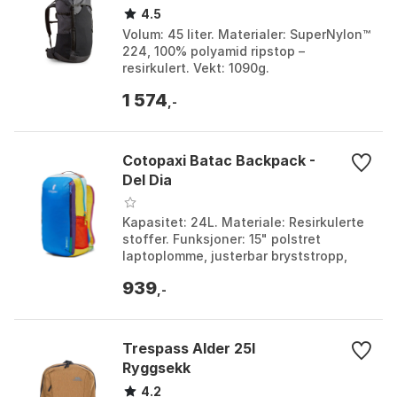
4.5
Volum: 45 liter. Materialer: SuperNylon™
224, 100% polyamid ripstop –
resirkulert. Vekt: 1090g.
Opphengssystem: Justerbart Carry
1 574
Comfort™ 1.0. Farge: Clover, Cl...
,-
Cotopaxi Batac Backpack -
Del Dia
Kapasitet: 24L. Materiale: Resirkulerte
stoffer. Funksjoner: 15" polstret
laptoplomme, justerbar bryststropp,
sidelommer i netting. Design: Unik Del
939
Día fargeko...
,-
Trespass Alder 25l
Ryggsekk
4.2