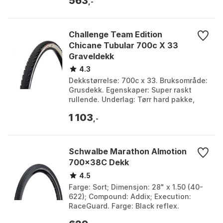
563
29" x 2.6...
,-
Challenge Team Edition
Chicane Tubular 700c X 33
Graveldekk
4.3
Dekkstørrelse: 700c x 33. Bruksområde:
Grusdekk. Egenskaper: Super raskt
rullende. Underlag: Tørr hard pakke,
vått gress, isete forhold. Farge: White.
1 103
Størrelse...
,-
Schwalbe Marathon Almotion
700x38C Dekk
4.5
Farge: Sort; Dimensjon: 28" x 1.50 (40-
622); Compound: Addix; Execution:
RaceGuard. Farge: Black reflex.
Størrelse: 28" x 2.00, 28" x 2.15, 28" x