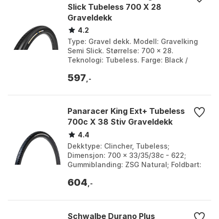
Slick Tubeless 700 X 28
Graveldekk
4.2
Type: Gravel dekk. Modell: Gravelking
Semi Slick. Størrelse: 700 x 28.
Teknologi: Tubeless. Farge: Black /
black, Black / brown. Størrelse: 700 x
597
28.
,-
Panaracer King Ext+ Tubeless
700c X 38 Stiv Graveldekk
4.4
Dekktype: Clincher, Tubeless;
Dimensjon: 700 x 33/35/38c - 622;
Gummiblanding: ZSG Natural; Foldbart:
Ja. Farge: Black, Brown. Størrelse: 700C
604
x 38.
,-
Schwalbe Durano Plus