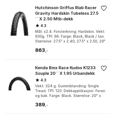
Hutchinson Griffus Rlab Racer
Gravity Hardskin Tubeless 27.5
´´ X 2.50 Mtb-dekk
4.3
Mål: x2.4. Forsterkning: Hardskin. Vekt:
930g. TPI: 66. Farge: Black, Black / tan.
Størrelse: 27.5" x 2.40, 27.5" x 2.50, 29"
x 2.40, 29" x 2.50.
863
,-
Kenda Bmx Race Kudos K1233
Souple 20´´ X 1.95 Urbandekk
4.3
Vekt: 324 g. Gummiblanding: Single
Tread. TPI: 120. Dekkapplikasjon: Foran
og bak. Farge: Black. Størrelse: 20" x
1.95.
389
,-