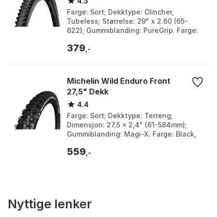
4.3
Farge: Sort; Dekktype: Clincher,
Tubeless; Størrelse: 29" x 2.60 (65-
622); Gummiblanding: PureGrip. Farge:
Black. Størrelse: 29" x 2.10, 29" x 2.30,
379
29" x 2.60....
,-
Michelin Wild Enduro Front
27,5" Dekk
4.4
Farge: Sort; Dekktype: Terreng;
Dimensjon: 27,5 x 2,4" (61-584mm);
Gummiblanding: Magi-X. Farge: Black,
Black 1, Black 2, svart. Størrelse: 27.5" x
559
2.40, 27.5" ...
,-
Nyttige lenker