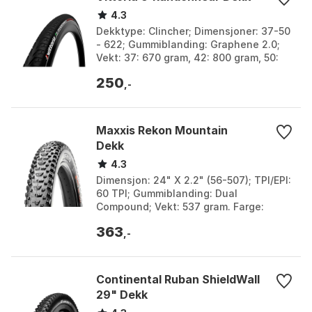
4.3
Dekktype: Clincher; Dimensjoner: 37-50
- 622; Gummiblanding: Graphene 2.0;
Vekt: 37: 670 gram, 42: 800 gram, 50:
970 gram. Bredde: 37mm, 42mm, 47mm,
250
50mm. Farge...
,-
Maxxis Rekon Mountain
Dekk
4.3
Dimensjon: 24" X 2.2" (56-507); TPI/EPI:
60 TPI; Gummiblanding: Dual
Compound; Vekt: 537 gram. Farge:
Black. Størrelse: 24" x 2.20.
363
,-
Continental Ruban ShieldWall
29" Dekk