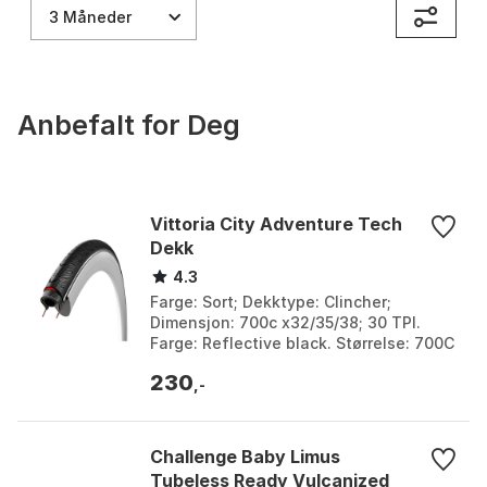
3 Måneder
Anbefalt for Deg
Vittoria City Adventure Tech
Dekk
4.3
Farge: Sort; Dekktype: Clincher;
Dimensjon: 700c x32/35/38; 30 TPI.
Farge: Reflective black. Størrelse: 700C
x 32, 700C x 35, 700C x 38.
230
,-
Challenge Baby Limus
Tubeless Ready Vulcanized