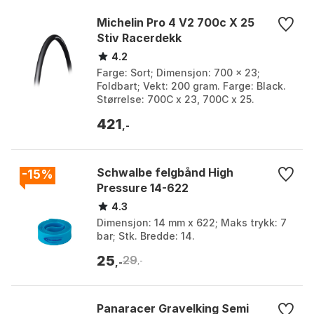
Michelin Pro 4 V2 700c X 25
Stiv Racerdekk
4.2
Farge: Sort; Dimensjon: 700 x 23;
Foldbart; Vekt: 200 gram. Farge: Black.
Størrelse: 700C x 23, 700C x 25.
421
,-
Schwalbe felgbånd High
-15%
Pressure 14-622
4.3
Dimensjon: 14 mm x 622; Maks trykk: 7
bar; Stk. Bredde: 14.
25
29
,-
,-
Panaracer Gravelking Semi