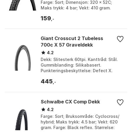
Farge: Sort; Dimensjon: 320 x 52C;
Maks trykk: 4 bar; Vekt: 410 gram.
159
,-
Giant Crosscut 2 Tubeless
700c X 57 Graveldekk
4.2
Dekk: Slitesterk 60tpi. Kanttråd: Stål.
Gummiblanding: Silikabasert.
Punkteringsbeskyttelse: Defect X.
Farge: Black. Størrelse: 700C x 57.
445
,-
Schwalbe CX Comp Dekk
4.2
Farge: Sort; Bruksområde: Cyclocross/
hybrid; Maks trykk: 4.5 bar; Vekt: 620
gram. Farge: Black reflex. Størrelse: