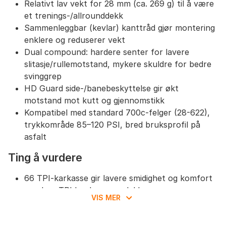
Relativt lav vekt for 28 mm (ca. 269 g) til å være
et trenings-/allrounddekk
Sammenleggbar (kevlar) kanttråd gjør montering
enklere og reduserer vekt
Dual compound: hardere senter for lavere
slitasje/rullemotstand, mykere skuldre for bedre
svinggrep
HD Guard side-/banebeskyttelse gir økt
motstand mot kutt og gjennomstikk
Kompatibel med standard 700c-felger (28-622),
trykkområde 85–120 PSI, bred bruksprofil på
asfalt
Ting å vurdere
66 TPI-karkasse gir lavere smidighet og komfort
enn høy-TPI konkurransedekk
VIS MER
Ikke oppgitt som tubeless-kompatibelt, som
begrenser lavtrykkskomfort og