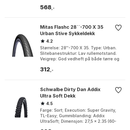
568
,-
Mitas Flashc 28´´-700 X 35
Urban Stive Sykkeldekk
4.2
Størrelse: 28''-700 X 35. Type: Urban.
Slitebanestruktur: Lav rullemotstand.
Veigrep: God vedheft på både tørre og
våte overflater. Farge: Black. Størrelse:
312
700...
,-
Schwalbe Dirty Dan Addix
Ultra Soft Dekk
4.5
Farge: Sort; Execution: Super Gravity,
TL-Easy; Gummiblanding: Addix
UltraSoft; Dimensjon: 27,5 x 2.35 (60-
584). Farge: Black. Størrelse: 27.5" x