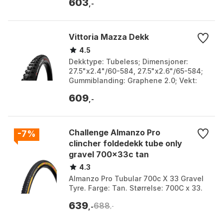
603
2.35.
,-
Vittoria Mazza Dekk
4.5
Dekktype: Tubeless; Dimensjoner:
27.5"x2.4"/60-584, 27.5"x2.6"/65-584;
Gummiblanding: Graphene 2.0; Vekt:
2.4": 1200 gram, 2.6": 1300 gram.
609
Bredde: 60mm, 65mm. ...
,-
Challenge Almanzo Pro
-7%
clincher foldedekk tube only
gravel 700x33c tan
4.3
Almanzo Pro Tubular 700c X 33 Gravel
Tyre. Farge: Tan. Størrelse: 700C x 33.
639
688
,-
,-