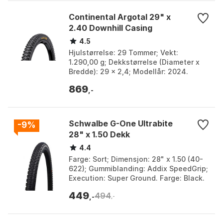
Continental Argotal 29" x
2.40 Downhill Casing
4.5
Hjulstørrelse: 29 Tommer; Vekt:
1.290,00 g; Dekkstørrelse (Diameter x
Bredde): 29 x 2,4; Modellår: 2024.
Farge: Black. Størrelse: 27.5" x 2.40, 29"
869
x 2.40.
,-
Schwalbe G-One Ultrabite
-9%
28" x 1.50 Dekk
4.4
Farge: Sort; Dimensjon: 28" x 1.50 (40-
622); Gummiblanding: Addix SpeedGrip;
Execution: Super Ground. Farge: Black.
Størrelse: 28" x 38, 700 x 45.
449
494
,-
,-