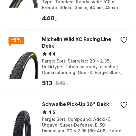
Type: Tubeless Ready. Vekt: 510 g.
Bredde: 30mm, 35mm, 40mm, 45mm.
Farge: Gul.
440
,-
Michelin Wild XC Racing Line
-5%
Dekk
4.4
Farge: Sort; Størrelse: 29 x 2.35;
Dekktype: Tubeless ready, clincher;
Gummiblanding: Gum-X. Farge: Black,
Black 1. Størrelse: 29" x 2.25, 29" x 2.35.
513
546
,-
,-
Schwalbe Pick-Up 26" Dekk
4.5
Farge: Sort; Compound: Addix-E;
Utgave: Super-Defense, E-50;
Dimensjon: 20 x 2.35 (60-406). Farge: