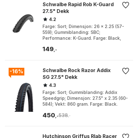
Schwalbe Rapid Rob K-Guard
27.5" Dekk
4.2
Farge: Sort; Dimensjon: 26 x 2.25 (57-
559); Gummiblanding: SBC;
Performance: K-Guard. Farge: Black,
Black 1, Black 2, Black 3, Black 4, Black
149
5.
,-
Schwalbe Rock Razor Addix
-16%
SG 27.5" Dekk
4.3
Farge: Sort; Gummiblanding: Addix
Speedgrip; Dimensjon: 27.5" x 2.35 (60-
584); Vekt: 860 gram. Farge: Black.
Størrelse: 27.5" x 2.60.
450
538
,-
,-
Hutchinson Griffus Rlab Racer