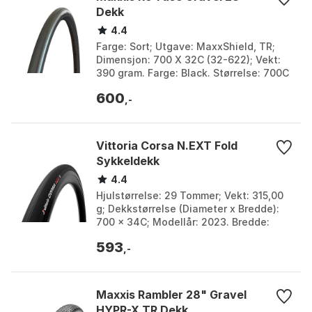
Dekk
4.4
Farge: Sort; Utgave: MaxxShield, TR;
Dimensjon: 700 X 32C (32-622); Vekt:
390 gram. Farge: Black. Størrelse: 700C
x 32.
600
,-
Vittoria Corsa N.EXT Fold
Sykkeldekk
4.4
Hjulstørrelse: 29 Tommer; Vekt: 315,00
g; Dekkstørrelse (Diameter x Bredde):
700 x 34C; Modellår: 2023. Bredde:
24mm, 26mm, 28mm, 30mm, 32mm,
593
34mm. Farge: Sort....
,-
Maxxis Rambler 28" Gravel
HYPR-X TR Dekk