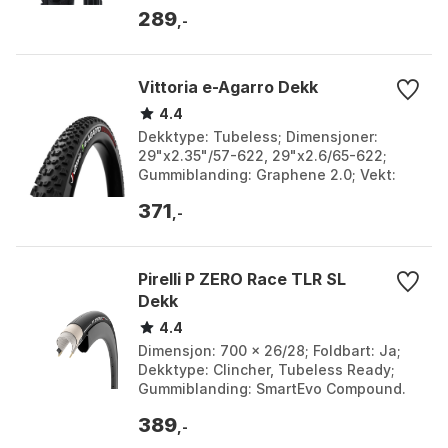
Black reflex. Størrelse: 20" x 2.15, 20" x
289
2.35, 26" x 2.15, ...
,-
Vittoria e-Agarro Dekk
4.4
Dekktype: Tubeless; Dimensjoner:
29"x2.35"/57-622, 29"x2.6/65-622;
Gummiblanding: Graphene 2.0; Vekt:
2.35": 940 gram, 2.6": 970 gram.
371
Bredde: 65mm. Farge: Anth...
,-
Pirelli P ZERO Race TLR SL
Dekk
4.4
Dimensjon: 700 x 26/28; Foldbart: Ja;
Dekktype: Clincher, Tubeless Ready;
Gummiblanding: SmartEvo Compound.
Bredde: 26mm, 28mm. Farge: Black,
389
Sort, Svart. Størr...
,-