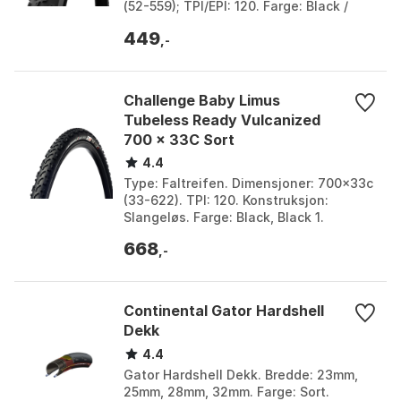
(52-559); TPI/EPI: 120. Farge: Black /
anthracite. Størrelse: 26" x 2.10, 26" x
449
2.25, 27.5" x 2.1...
,-
Challenge Baby Limus
Tubeless Ready Vulcanized
700 x 33C Sort
4.4
Type: Faltreifen. Dimensjoner: 700x33c
(33-622). TPI: 120. Konstruksjon:
Slangeløs. Farge: Black, Black 1.
Størrelse: 700C x 33.
668
,-
Continental Gator Hardshell
Dekk
4.4
Gator Hardshell Dekk. Bredde: 23mm,
25mm, 28mm, 32mm. Farge: Sort.