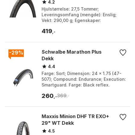
4.2
Hjulstørrelse: 27,5 Tommer;
Leveringsomfang (mengde): Enslig;
Vekt: 290,00 g; Egenskaper:
Punkteringsbeskyttelse. Farge: Black.
419
Størrelse: 650C x 23.
,-
Schwalbe Marathon Plus
-29%
Dekk
4.4
Farge: Sort; Dimensjon: 24 x 1.75 (47-
507); Compound: Endurance; Execution:
Smartguard. Farge: Black reflex.
Størrelse: 16" x 35, 20" x 1.75, 20" x 35,
260
369
24" x 47...
,-
,-
Maxxis Minion DHF TR EXO+
29" WT Dekk
4.5