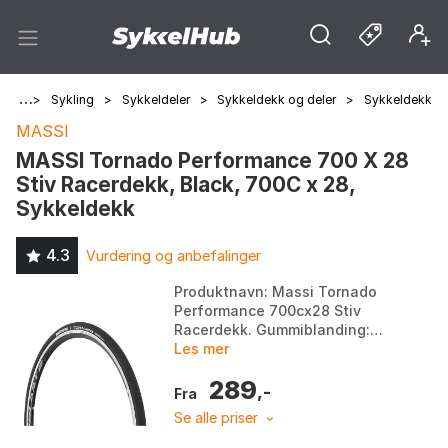
Hjem
>
Sykling
>
Sykkeldeler
>
Sykkeldekk og deler
>
Sykkeldekk
MASSI
MASSI Tornado Performance 700 X 28
Stiv Racerdekk, Black, 700C x 28,
Sykkeldekk
4.3
Vurdering og anbefalinger
Produktnavn: Massi Tornado
Performance 700cx28 Stiv
Racerdekk. Gummiblanding:
Hard i bunn og sentralt, myk i
Les mer
sideområder. Egenskaper:
289
Redusert rullemotstand, øk...
,-
Fra
Se alle priser