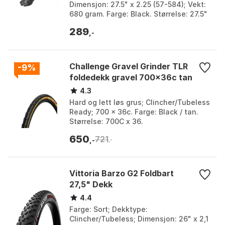
Dimensjon: 27.5" x 2.25 (57-584); Vekt:
680 gram. Farge: Black. Størrelse: 27.5"
x 2.25.
289
,-
Challenge Gravel Grinder TLR
-9%
foldedekk gravel 700x36c tan
4.3
Hard og lett løs grus; Clincher/Tubeless
Ready; 700 x 36c. Farge: Black / tan.
Størrelse: 700C x 36.
650
721
,-
,-
Vittoria Barzo G2 Foldbart
27,5" Dekk
4.4
Farge: Sort; Dekktype:
Clincher/Tubeless; Dimensjon: 26" x 2,1