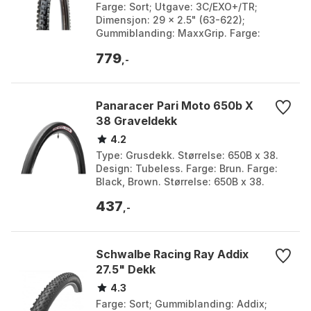
Farge: Sort; Utgave: 3C/EXO+/TR;
Dimensjon: 29 x 2.5" (63-622);
Gummiblanding: MaxxGrip. Farge:
Black. Størrelse: 29" x 2.50.
779
,-
Panaracer Pari Moto 650b X
38 Graveldekk
4.2
Type: Grusdekk. Størrelse: 650B x 38.
Design: Tubeless. Farge: Brun. Farge:
Black, Brown. Størrelse: 650B x 38.
437
,-
Schwalbe Racing Ray Addix
27.5" Dekk
4.3
Farge: Sort; Gummiblanding: Addix;