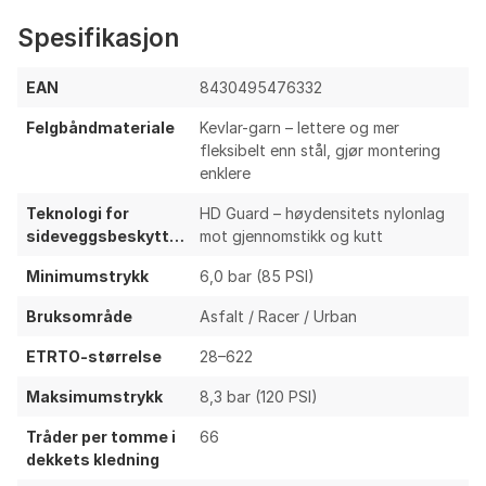
punkteringssikkerhet sammenlignet med moderne
TL-dekk
Spesifikasjon
Manglende uavhengige rulle- og grepstester gjør
relativ ytelse mot toppdekk usikker
EAN
8430495476332
Sannsynlig høyere rullemotstand og mindre
Felgbåndmateriale
Kevlar-garn – lettere og mer
suppleness enn premium race-dekk (f.eks. Conti
fleksibelt enn stål, gjør montering
GP5000, Vittoria Corsa)
enklere
Ekstra beskyttelseslag kan øke stivhet og dempe
følsomhet i svinger
Teknologi for
HD Guard – høydensitets nylonlag
sideveggsbeskyttelse
mot gjennomstikk og kutt
Oppsummering & anbefalinger
Minimumstrykk
6,0 bar (85 PSI)
MASSI Tornado Performance 700×28 er et
Bruksområde
Asfalt / Racer / Urban
sammenleggbart clincher-dekk med moderat vekt,
dual compound og ekstra beskyttelse som gir
ETRTO-størrelse
28–622
forutsigbar slitestyrke og grepsnivå for
Maksimumstrykk
8,3 bar (120 PSI)
hverdagsbruk. 66 TPI-karkasse og fokus på
punkteringsmotstand peker mot et
Tråder per tomme i
66
allround/treningsdekk fremfor et topp-racedekk.
dekkets kledning
Passer ryttere som ønsker robust ytelse og enkel