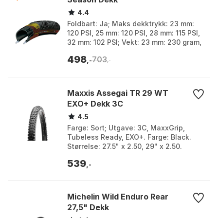
4.4
Foldbart: Ja; Maks dekktrykk: 23 mm:
120 PSI, 25 mm: 120 PSI, 28 mm: 115 PSI,
32 mm: 102 PSI; Vekt: 23 mm: 230 gram,
25 mm: 235 gram, 28 mm: 295 gram, 32
498
703
mm: 34...
,-
,-
Maxxis Assegai TR 29 WT
EXO+ Dekk 3C
4.5
Farge: Sort; Utgave: 3C, MaxxGrip,
Tubeless Ready, EXO+. Farge: Black.
Størrelse: 27.5" x 2.50, 29" x 2.50.
539
,-
Michelin Wild Enduro Rear
27,5" Dekk