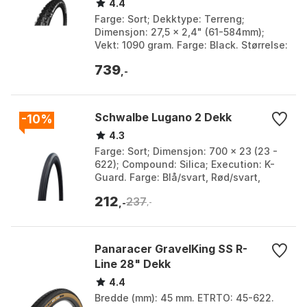
4.4
Farge: Sort; Dekktype: Terreng;
Dimensjon: 27,5 x 2,4" (61-584mm);
Vekt: 1090 gram. Farge: Black. Størrelse:
27.5" x 2.40, 29" x 2.40.
739
,-
Schwalbe Lugano 2 Dekk
-10%
4.3
Farge: Sort; Dimensjon: 700 x 23 (23 -
622); Compound: Silica; Execution: K-
Guard. Farge: Blå/svart, Rød/svart,
Svart.
212
237
,-
,-
Panaracer GravelKing SS R-
Line 28" Dekk
4.4
Bredde (mm): 45 mm. ETRTO: 45-622.