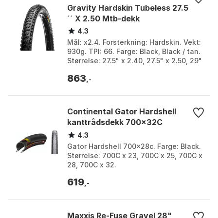
Gravity Hardskin Tubeless 27.5
´´ X 2.50 Mtb-dekk
4.3
Mål: x2.4. Forsterkning: Hardskin. Vekt:
930g. TPI: 66. Farge: Black, Black / tan.
Størrelse: 27.5" x 2.40, 27.5" x 2.50, 29"
x 2.40, 29" x 2.50.
863
,-
Continental Gator Hardshell
kanttrådsdekk 700x32C
4.3
Gator Hardshell 700x28c. Farge: Black.
Størrelse: 700C x 23, 700C x 25, 700C x
28, 700C x 32.
619
,-
Maxxis Re-Fuse Gravel 28"