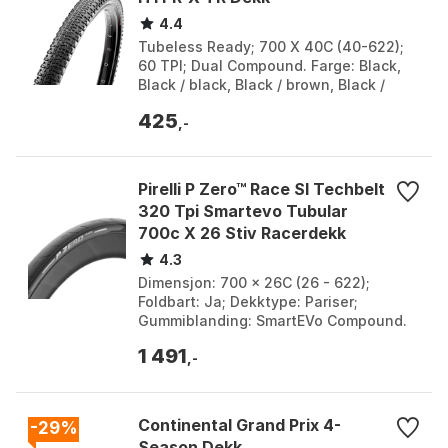
4.4
Tubeless Ready; 700 X 40C (40-622);
60 TPI; Dual Compound. Farge: Black,
Black / black, Black / brown, Black /
tanwall. Størrelse: 650B x 47, 700 x 38,
425
700C x 3...
,-
Pirelli P Zero™ Race Sl Techbelt
320 Tpi Smartevo Tubular
700c X 26 Stiv Racerdekk
4.3
Dimensjon: 700 x 26C (26 - 622);
Foldbart: Ja; Dekktype: Pariser;
Gummiblanding: SmartEVo Compound.
Bredde: 26mm. Farge: Sort.
1 491
,-
Continental Grand Prix 4-
-29%
Season Dekk