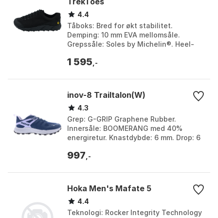
TrekToes
4.4
Tåboks: Bred for økt stabilitet.
Demping: 10 mm EVA mellomsåle.
Grepssåle: Soles by Michelin®. Heel-
Tå-differensial: 0 mm dropp. Farge:
1 595
Black, Desert. Størrelse...
,-
inov-8 Trailtalon(W)
4.3
Grep: G-GRIP Graphene Rubber.
Innersåle: BOOMERANG med 40%
energiretur. Knastdybde: 6 mm. Drop: 6
mm. Farge: Navy/lilac, Nyli. Størrelse:
997
37, 38, 38.5, 40, 40.5...
,-
Hoka Men's Mafate 5
4.4
Teknologi: Rocker Integrity Technology