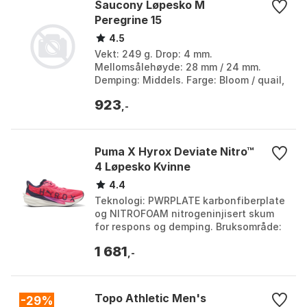
Saucony Løpesko M
Peregrine 15
4.5
Vekt: 249 g. Drop: 4 mm.
Mellomsålehøyde: 28 mm / 24 mm.
Demping: Middels. Farge: Bloom / quail,
Coral / salmon, Graycolor, Mist/aloe,
923
Peel / navy, Peel/navy, P...
,-
Puma X Hyrox Deviate Nitro™
4 Løpesko Kvinne
4.4
Teknologi: PWRPLATE karbonfiberplate
og NITROFOAM nitrogeninjisert skum
for respons og demping. Bruksområde:
Spesialtilpasset for HYROX-
1 681
konkurranser og trening....
,-
Topo Athletic Men's
-29%