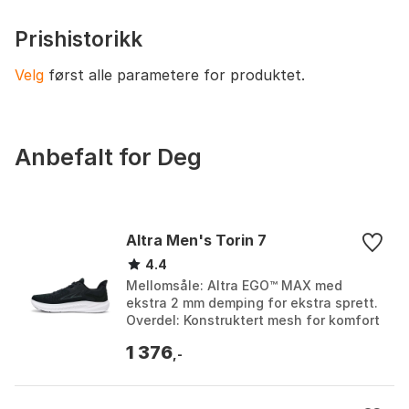
plantebasert Pebax Rnew®; del av
mellomsåle med sukkerrørbasert
Prishistorikk
materiale
Velg
først alle parametere for produktet.
Anbefalt for Deg
Altra Men's Torin 7
4.4
Mellomsåle: Altra EGO™ MAX med
ekstra 2 mm demping for ekstra sprett.
Overdel: Konstruktert mesh for komfort
og pusteevne. Demping: Høy med
1 376
Balanced Cushioning™...
,-