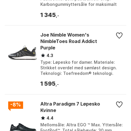
Karbongummiyttersåle for maksimalt
grep. Vekt: 9,2 oz. Farge: Black, Black /
1 345
grey, Blue ...
,-
Joe Nimble Women's
NimbleToes Road Addict
Purple
4.3
Type: Løpesko for damer. Materiale:
Strikket overdel med sømløst design.
Teknologi: Toefreedom® teknologi.
Såleegenskaper: 10 mm EVA
1 595
mellomsåle, null dropp, god...
,-
Altra Paradigm 7 Løpesko
-8%
Kvinne
4.4
Mellomsåle: Altra EGO ™ Max. Yttersåle:
FootPod™. Total sålehøyde: 30 mm.