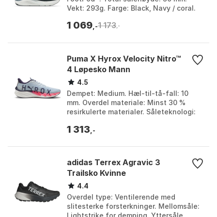
Vekt: 293g. Farge: Black, Navy / coral.
Størrelse: EU 37, EU 37 1/2, EU 38.
1 069
1 173
,-
,-
Puma X Hyrox Velocity Nitro™
4 Løpesko Mann
4.5
Dempet: Medium. Hæl-til-tå-fall: 10
mm. Overdel materiale: Minst 30 %
resirkulerte materialer. Såleteknologi:
NITROFOAM™ nitrogeninfusert skum for
1 313
høy sprett og...
,-
adidas Terrex Agravic 3
Trailsko Kvinne
4.4
Overdel type: Ventilerende med
slitesterke forsterkninger. Mellomsåle:
Lightstrike for demping. Yttersåle