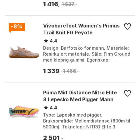
1 416
1 537
...
,-
,-
Vivobarefoot Women's Primus
-8%
Trail Knit FG Peyote
4.4
Design: Barfotsko for menn. Materiale:
Resirkulert materiale. Såle: Firm Ground
med klebrig gummi. Egenskap:
Hurtigsnøringssystem. Farge: Clay,
1 339
1 456
Eclipse, Eclipse...
,-
,-
Puma Mid Distance Nitro Elite
3 Løpesko Med Pigger Mann
4.4
Type: Løpesko med pigger.
Bruksområde: Mellomdistanse (800m til
5000m). Teknologi: NITRO Elite 3.
Demping: Passer også for 10 000m.
2 501
Farge: Poison pink / sun str...
,-