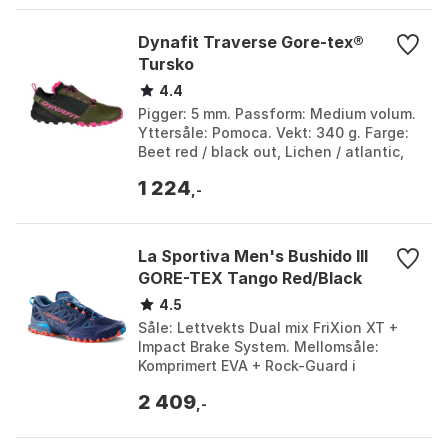
Dynafit Traverse Gore-tex®
Tursko
4.4
Pigger: 5 mm. Passform: Medium volum.
Yttersåle: Pomoca. Vekt: 340 g. Farge:
Beet red / black out, Lichen / atlantic,
Magnet / black out, Pale rose /
1 224
burgundy, ...
,-
La Sportiva Men's Bushido III
GORE-TEX Tango Red/Black
4.5
Såle: Lettvekts Dual mix FriXion XT +
Impact Brake System. Mellomsåle:
Komprimert EVA + Rock-Guard i
dobbeltetthet EVA i forfoten. Innersåle:
2 409
4mm Ortholite Moun...
,-