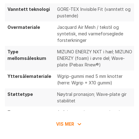
Vanntett teknologi
GORE-TEX Invisible Fit (vanntett og
pustende)
Overmateriale
Jacquard Air Mesh / tekstil og
syntetisk, med varmeforseglede
forsterkninger
Type
MIZUNO ENERZY NXT i hæl; MIZUNO
mellomsåleskum
ENERZY (foam) i øvre del; Wave-
plate (Pebax Rnew®)
Yttersålemateriale
Wgrip-gummi med 5 mm knotter
(herre: Wgrip + X10 gummi)
Støttetype
Nøytral pronasjon; Wave-plate gir
stabilitet
Terreng
Asfalt, grus, lett terreng (road-to-
trail)
VIS MER
Andel resirkulert
Over 90% resirkulerte materialer i
materiale
overdel, fôr og lisser; wave-plate av