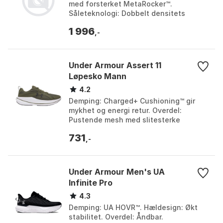
med forsterket MetaRocker™.
Såleteknologi: Dobbelt densitets
mellomsåle med superkritisk skum og
1 996
Vibram® Megagrip knaster...
,-
Under Armour Assert 11
Løpesko Mann
4.2
Demping: Charged+ Cushioning™ gir
mykhet og energi retur. Overdel:
Pustende mesh med slitesterke
skinnoverlegg. Vekt: 289 gram.
731
Yttersåle: Slitesterk gummi med ...
,-
Under Armour Men's UA
Infinite Pro
4.3
Demping: UA HOVR™. Hældesign: Økt
stabilitet. Overdel: Åndbar.