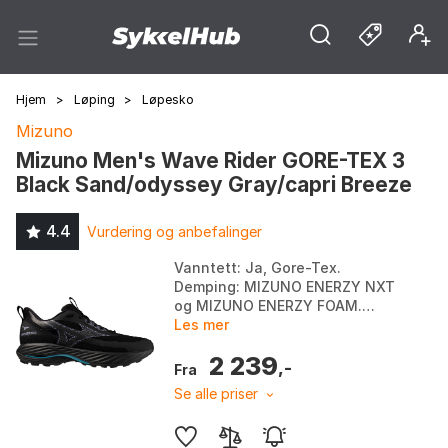
Hjem
>
Løping
>
Løpesko
Mizuno
Mizuno Men's Wave Rider GORE-TEX 3
Black Sand/odyssey Gray/capri Breeze
4.4
Vurdering og anbefalinger
Vanntett: Ja, Gore-Tex.
Demping: MIZUNO ENERZY NXT
og MIZUNO ENERZY FOAM.
Yttersåle: Wgrip-gummi og
Les mer
X10-gummi. Bærekraft: Over 90
2 239
% resirkulert innhold i teksti...
,-
Fra
Se alle priser