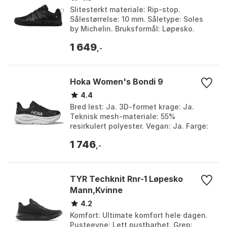
Slitesterkt materiale: Rip-stop.
Sålestørrelse: 10 mm. Såletype: Soles
by Michelin. Bruksformål: Løpesko.
Farge: Black, Blue, Cool gray 1, Cool
1 649
gray 10, Cool gr...
,-
Hoka Women's Bondi 9
4.4
Bred lest: Ja. 3D-formet krage: Ja.
Teknisk mesh-materiale: 55%
resirkulert polyester. Vegan: Ja. Farge:
Asphalt grey / gravel, Berry jam / berry,
1 746
Berry jam/ber...
,-
TYR Techknit Rnr-1 Løpesko
Mann,Kvinne
4.2
Komfort: Ultimate komfort hele dagen.
Pusteevne: Lett pustbarhet. Grep: