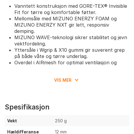
Vanntett konstruksjon med GORE-TEX® Invisible
Fit for tørre og komfortable føtter.
Mellomsåle med MIZUNO ENERZY FOAM og
MIZUNO ENERZY NXT gir lett, responsiv
demping.
MIZUNO WAVE-teknologi sikrer stabilitet og jevn
vektfordeling.
Yttersåle i Wgrip & X10 gummi gir suverent grep
på både våte og tørre underlag.
Overdel i AIRmesh for optimal ventilasjon og
pusteevne.
Wave Plate laget av Pebax RNEW – miljøvennlig
VIS MER
og slitesterk.
Stabelhøyde: 28/40 mm for god balanse mellom
komfort og kontakt med underlaget.
Spesifikasjon
Vekt
250 g
Hældifferanse
12 mm