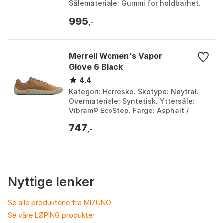
Sålemateriale: Gummi for holdbarhet.
Farge: Black, Black / castlerock / white,
995
Black 3, Cardinal ...
,-
Merrell Women's Vapor
Glove 6 Black
4.4
Kategori: Herresko. Skotype: Nøytral.
Overmateriale: Syntetisk. Yttersåle:
Vibram® EcoStep. Farge: Asphalt /
black, Black, Burlwood, Earth, Earth
747
brown, Eggshel...
,-
Nyttige lenker
Se alle produktene fra MIZUNO
Se våre LØPING produkter