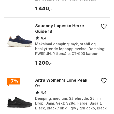
materiale: Continental™ Rubber.
1 440
Yttersåle knotter: 4 m...
,-
Saucony Løpesko Herre
Guide 18
4.4
Maksimal demping: myk, stabil og
beskyttende løpsopplevelse. Demping:
PWRRUN. Yttersåle: XT-900 karbon-
gummi for holdbarhet og grep. Vekt:
1 200
272g. Farge: Black, B...
,-
Altra Women's Lone Peak
-7%
9+
4.4
Demping: medium. Sålehøyde: 25mm.
Drop: 0mm. Vekt: 328g. Farge: Basalt,
Black, Black / dk gll gry / grn gcko, Black
/ lime, Black / orange 2, Black 1, Black 2,