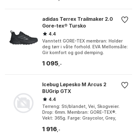
adidas Terrex Trailmaker 2.0
Gore-tex® Tursko
4.4
Vanntett GORE-TEX membran: Holder
deg tørr i våte forhold. EVA Mellomsåle:
Gir komfort og god demping.
Continental™ Gummiyttersåle: Pålitelig
1 095
grep på alle under...
,-
Icebug Løpesko M Arcus 2
BUGrip GTX
4.4
Terreng: Sti/blandet, Vei, Skogveier.
Drop: 6mm. Membran: GORE-TEX®.
Vekt: 365g. Farge: Graycolor, Grey,
Trueblack. Størrelse: 41, 41.5, 42, 42.5,
1 916
43, 44, 45, 4...
,-