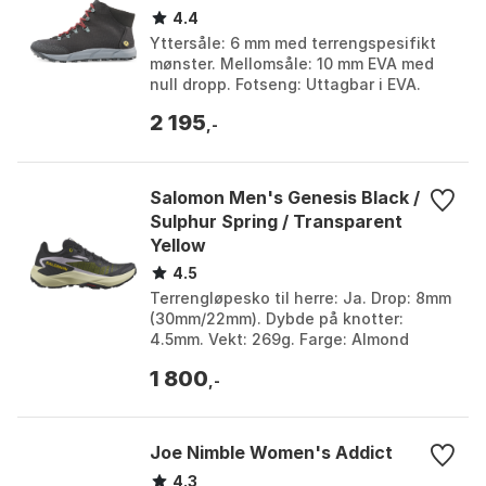
4.4
Yttersåle: 6 mm med terrengspesifikt
mønster. Mellomsåle: 10 mm EVA med
null dropp. Fotseng: Uttagbar i EVA.
Overside: Slitesterkt og luftig rip-stop
2 195
materiale....
,-
Salomon Men's Genesis Black /
Sulphur Spring / Transparent
Yellow
4.5
Terrengløpesko til herre: Ja. Drop: 8mm
(30mm/22mm). Dybde på knotter:
4.5mm. Vekt: 269g. Farge: Almond
cream / transparent yellow / sun, Bay /
1 800
electric green /...
,-
Joe Nimble Women's Addict
4.3