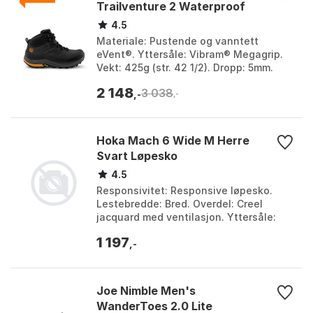
Trailventure 2 Waterproof
4.5
Materiale: Pustende og vanntett
eVent®. Yttersåle: Vibram® Megagrip.
Vekt: 425g (str. 42 1/2). Dropp: 5mm.
Farge: Charcoal / orange. Størrelse: 41,
2 148
3 038
42, 42.5, 44...
,-
,-
Hoka Mach 6 Wide M Herre
Svart Løpesko
4.5
Responsivitet: Responsive løpesko.
Lestebredde: Bred. Overdel: Creel
jacquard med ventilasjon. Yttersåle:
Strategisk plassert gummi. Farge:
1 197
Black/white. Størrel...
,-
Joe Nimble Men's
WanderToes 2.0 Lite