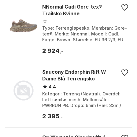
NNormal Cadí Gore-tex®
Trailsko Kvinne
Type: Terrengløpesko. Membran: Gore-
tex®. Merke: Nnormal. Modell: Cadí.
Farge: Brown. Størrelse: EU 36 2/3, EU
37 1/3, EU 38, EU 38 2/3, EU 39 1/3, EU
2 924
40, EU 40...
,-
Saucony Endorphin Rift W
Dame Blå Terrengsko
4.4
Kategori: Terreng (Nøytral). Overdel:
Lett sømløs mesh. Mellomsåle:
PWRRUN PB. Dropp: 6mm (Hæl: 33m /
Forfot: 27mm). Farge: Slime/umbra,
2 395
Viziblue/navy. Størrels...
,-