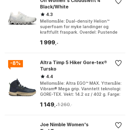
On Women's Cloudswift 4
Black/White
4.3
Mellomsåle: Dual-density Helion™
superfoam for myke landinger og
kraftfullt fraspark. Overdel: Pustende
enstykkes overdel i strikket materiale
1 999
for økt luftstrøm...
,-
Altra Timp 5 Hiker Gore-tex®
-8%
Tursko
4.4
Mellomsåle: Altra EGO™ MAX. Yttersåle:
Vibram® Mega grip. Vanntett teknologi:
GORE-TEX. Vekt: 14.2 oz / 402 g. Farge:
Navy. Størrelse: EU 36.
1 149
1 260
,-
,-
Joe Nimble Women's