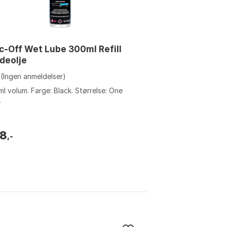
-Off Wet Lube 300ml Refill
deolje
(Ingen anmeldelser)
l volum. Farge: Black. Størrelse: One
.
8
,-