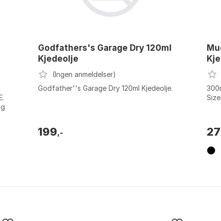
Godfathers's Garage Dry 120ml
Muc
Kjedeolje
Kje
(Ingen anmeldelser)
Godfather''s Garage Dry 120ml Kjedeolje.
300m
E.
Size
og
.
199
27
,-