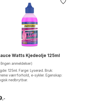
auce Watts Kjedeolje 125ml
(Ingen anmeldelser)
de: 125ml. Farge: Lyserød. Bruk:
reme værrforhold, e-sykler. Egenskap:
ogisk nedbrytbar.
9
,-