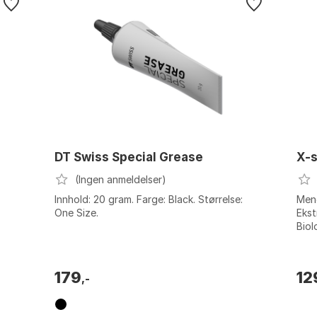
DT Swiss Special Grease
X-s
(Ingen anmeldelser)
Innhold: 20 gram. Farge: Black. Størrelse:
Meng
One Size.
Ekst
Biol
179
12
,-