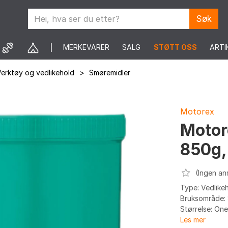
Søk
MERKEVARER
SALG
STØTT OSS
ARTI
erktøy og vedlikehold
>
Smøremidler
Motorex
Motor
850g,
(Ingen an
Type: Vedlike
Bruksområde: 
Størrelse: One
Les mer