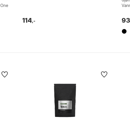
: One
Van
Farg
114
9
,-