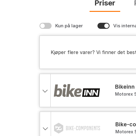
Priser
Kun på lager
Vis intern
Kjøper flere varer? Vi finner det bes
bikeinn
Motorex S
bike-
Motorex S