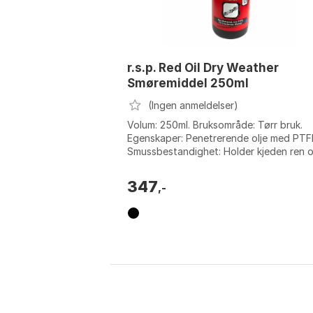
r.s.p. Red Oil Dry Weather
Smøremiddel 250ml
(Ingen anmeldelser)
Volum: 250ml. Bruksområde: Tørr bruk.
Egenskaper: Penetrerende olje med PTF
Smussbestandighet: Holder kjeden ren 
rullende. Farge: Black / red. Størrelse: O..
347
,-