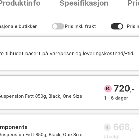
Produktinfo
Spesifikasjon
Pri
asjonale butikker
Pris inkl. frakt
Pris i
te tilbudet basert på varepriser og leveringskostnad/-tid.
720
,-
uspension Fett 850g, Black, One Size
1 – 6 dager
668
components
,-
uspension Fett 850g, Black, One Size
Utsolgt