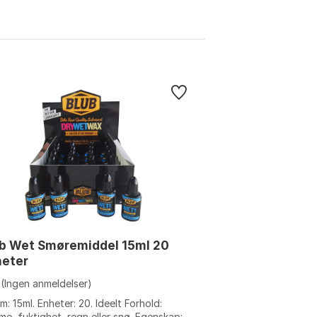
ub Wet Smøremiddel 15ml 20
heter
(Ingen anmeldelser)
m: 15ml. Enheter: 20. Ideelt Forhold:
me, fuktighet, regn eller snø. Egenskap: