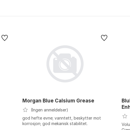
Morgan Blue Calsium Grease
Bl
En
(Ingen anmeldelser)
god hefte evne; vanntett, beskytter mot
korrosjon; god mekanisk stabilitet.
Volu
Gjør