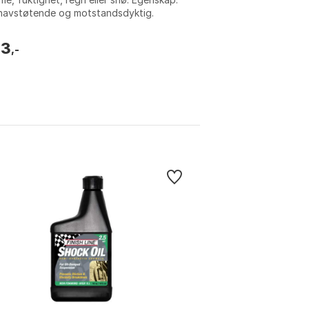
navstøtende og motstandsdyktig.
e: Black. Størrelse: One Size.
33
,-