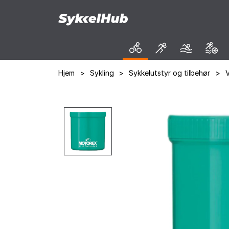
Hjem
>
Sykling
>
Sykkelutstyr og tilbehør
>
V