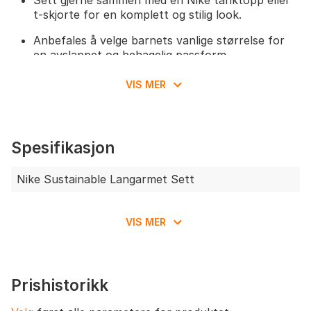
Sett gjerne sammen med en Nike tanktopp eller
t-skjorte for en komplett og stilig look.
Anbefales å velge barnets vanlige størrelse for
en avslappet og behagelig passform.
De forlengerbare mansjettene gir ekstra
fleksibilitet og lar plagget brukes selv når barnet
VIS MER
vokser.
Spesifikasjon
Nike Sustainable Langarmet Sett
VIS MER
Prishistorikk