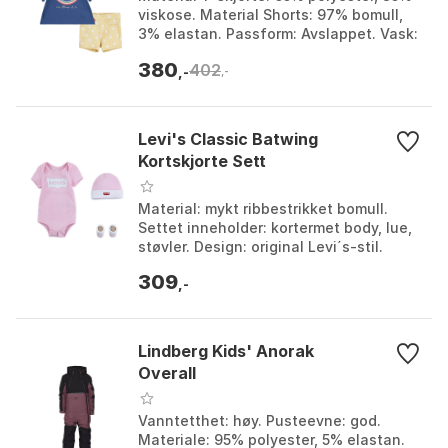
viskose. Material Shorts: 97% bomull,
3% elastan. Passform: Avslappet. Vask:
Maskinvask, vask med like farger.
380
402
Farge: Coa...
,-
,-
Levi's Classic Batwing
Kortskjorte Sett
Material: mykt ribbestrikket bomull.
Settet inneholder: kortermet body, lue,
støvler. Design: original Levi´s-stil.
Komfort: overlappede skuldre og
309
trykknapper....
,-
Lindberg Kids' Anorak
Overall
Vanntetthet: høy. Pusteevne: god.
Materiale: 95% polyester, 5% elastan.