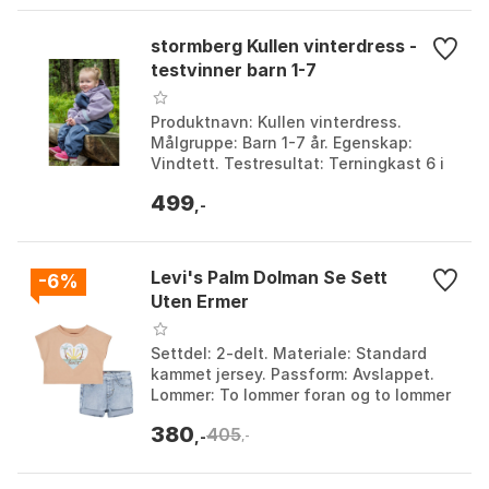
stormberg Kullen vinterdress -
testvinner barn 1-7
Produktnavn: Kullen vinterdress.
Målgruppe: Barn 1-7 år. Egenskap:
Vindtett. Testresultat: Terningkast 6 i
Foreldre & Barns test. Farge: Farge 1,
499
Farge 2, Farge...
,-
Levi's Palm Dolman Se Sett
-6%
Uten Ermer
Settdel: 2-delt. Materiale: Standard
kammet jersey. Passform: Avslappet.
Lommer: To lommer foran og to lommer
bak. Farge: Coral sands. Størrelse:
380
405
12MON, 18MON, ...
,-
,-