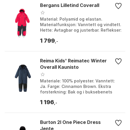
Bergans Lilletind Coverall
Material: Polyamid og elastan.
Materialfunksjon: Vanntett og vindtett.
Hette: Avtagbar og justerbar. Reflekser:
3M™ refleksbånd. Farge: Alpine
1 799
rose/dark shadow ...
,-
Reima Kids' Reimatec Winter
Overall Kaunisto
Materiale: 100% polyester. Vanntett:
Ja. Farge: Cinnamon Brown. Ekstra
forsterkning: Bak og i buksebenets
avslutning. Farge: Breezy violet,
1 196
Cinnamon brown, Navy...
,-
Burton 2l One Piece Dress
Jente