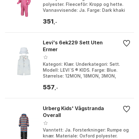
polyester. Fleecefôr: Kropp og hette.
Vannavvisende: Ja. Farge: Dark khaki
splodge print, Doll pink animal, Heart
351
leopard /...
,-
Levi's 6ek229 Sett Uten
Ermer
Kategori: Klær. Underkategori: Sett.
Modell: LEVI´S ® KIDS. Farge: Blue.
Størrelse: 12MON, 18MON, 3MON,
6MON, 9MON.
557
,-
Urberg Kids' Vågstranda
Overall
Vanntett: Ja. Forsterkninger: Rumpe og
knær. Materiale: Oxford polyester.