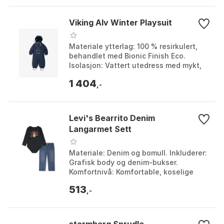
Viking Alv Winter Playsuit
Materiale ytterlag: 100 % resirkulert,
behandlet med Bionic Finish Eco.
Isolasjon: Vattert utedress med mykt,
behagelig fôr. Synlighet:
1 404
Refleksdetaljer for økt ...
,-
Levi's Bearrito Denim
Langarmet Sett
Materiale: Denim og bomull. Inkluderer:
Grafisk body og denim-bukser.
Komfortnivå: Komfortable, koselige
plagg. Bruksområde: Perfekt for små
513
barn og daglig bruk...
,-
stormberg Sprudle