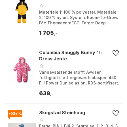
Materiale 1: 100 % polyester. Materiale
2: 100 % nylon. System: Room-To-Grow.
Fôr: ThermacoreECO. Farge: Deep
emerald, Deep emerald / regalt, Golden
1 705
rod / imper...
,-
Columbia Snuggly Bunny™ Ii
Dress Jente
Vannavstøtende stoff: Avviser
fuktighet i lett regnvær. Isolasjon: 450
Fill Power Dunisolasjon, RDS-sertifisert.
Fôr: Mykt microfleece i hette og ermer.
639
Passfor...
,-
Skogstad Steinhaug
-35%
Farge: Blå 1, Blå 2. Størrelse: 1, 2, 3, 4, 5,