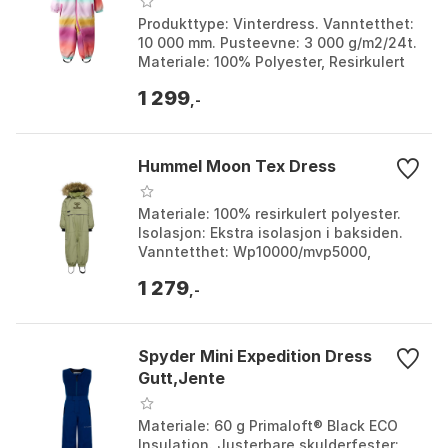
Produkttype: Vinterdress. Vanntetthet:
10 000 mm. Pusteevne: 3 000 g/m2/24t.
Materiale: 100% Polyester, Resirkulert
vattering. Farge: Dark sapphire / flow,
1 299
Rose...
,-
Hummel Moon Tex Dress
Materiale: 100% resirkulert polyester.
Isolasjon: Ekstra isolasjon i baksiden.
Vanntetthet: Wp10000/mvp5000,
tapede sømmer. Egenskaper: Avtakbar
1 279
hette og ekte p...
,-
Spyder Mini Expedition Dress
Gutt,Jente
Materiale: 60 g Primaloft® Black ECO
Insulation. Justerbare skulderfester: