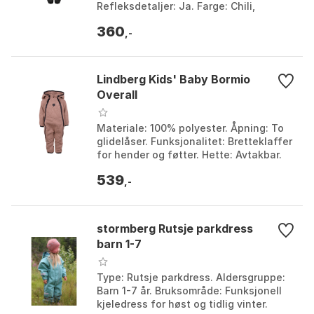
Refleksdetaljer: Ja. Farge: Chili,
Mallard blue. Størrelse: 98/104.
360
,-
Lindberg Kids' Baby Bormio
Overall
Materiale: 100% polyester. Åpning: To
glidelåser. Funksjonalitet: Bretteklaffer
for hender og føtter. Hette: Avtakbar.
Farge: Blush, Dark mint. Størrelse: 74,
539
8...
,-
stormberg Rutsje parkdress
barn 1-7
Type: Rutsje parkdress. Aldersgruppe:
Barn 1-7 år. Bruksområde: Funksjonell
kjeledress for høst og tidlig vinter.