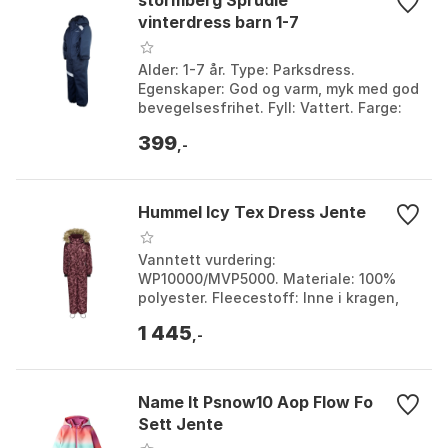
vinterdress barn 1-7
Alder: 1-7 år. Type: Parksdress.
Egenskaper: God og varm, myk med god
bevegelsesfrihet. Fyll: Vattert. Farge:
Farge 1, Farge 2. Størrelse: 86, 92.
399
,-
Hummel Icy Tex Dress Jente
Vanntett vurdering:
WP10000/MVP5000. Materiale: 100%
polyester. Fleecestoff: Inne i kragen,
lommevesker og bak glidelåsgarasjen.
1 445
Stormmansjetter: Med tommelhull...
,-
Name It Psnow10 Aop Flow Fo
Sett Jente