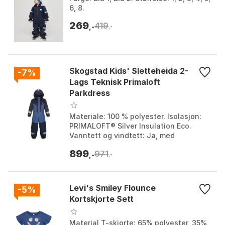
6, 8.
269
419
,-
,-
Skogstad Kids' Sletteheida 2-
-7%
Lags Teknisk Primaloft
Parkdress
Materiale: 100 % polyester. Isolasjon:
PRIMALOFT® Silver Insulation Eco.
Vanntett og vindtett: Ja, med
helteipede sømmer. Ekstra funksjoner:
899
971
Forsterkede områder...
,-
,-
Levi's Smiley Flounce
-5%
Kortskjorte Sett
Material T-skjorte: 65% polyester, 35%