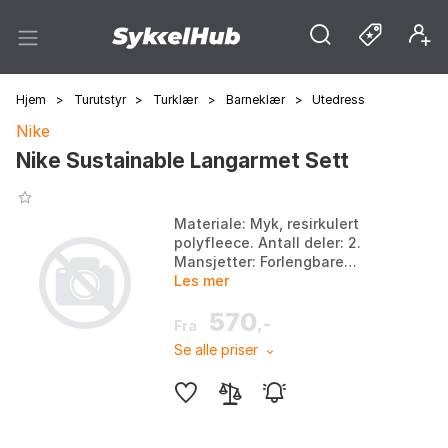
Hjem
>
Turutstyr
>
Turklær
>
Barneklær
>
Utedress
Nike
Nike Sustainable Langarmet Sett
Materiale: Myk, resirkulert
polyfleece. Antall deler: 2.
Mansjetter: Forlengbare
mansjetter som vokser med
Les mer
barnet. Design: Hettegenser
570
med romslig passform og f...
,-
Fra
Se alle priser