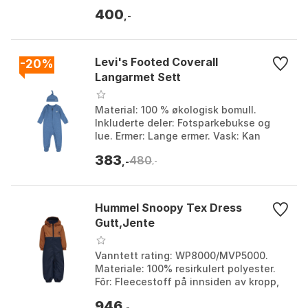
Modell: Toppmodell med mange
400
praktiske detalje...
,-
Levi's Footed Coverall
-20%
Langarmet Sett
Material: 100 % økologisk bomull.
Inkluderte deler: Fotsparkebukse og
lue. Ermer: Lange ermer. Vask: Kan
vaskes i maskin. Farge: Atlantic
383
480
heather, Lt mist heath...
,-
,-
Hummel Snoopy Tex Dress
Gutt,Jente
Vanntett rating: WP8000/MVP5000.
Materiale: 100% resirkulert polyester.
Fôr: Fleecestoff på innsiden av kropp,
hette, krage og ermeåpning. Hette:
946
Avtakbar hette...
,-