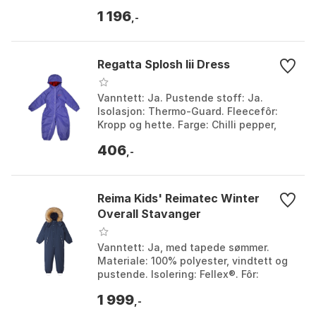
HummelTEX BIONIC FINISH® ECO,
1 196
fluorfri. Farge: Black ir...
,-
Regatta Splosh Iii Dress
Vanntett: Ja. Pustende stoff: Ja.
Isolasjon: Thermo-Guard. Fleecefôr:
Kropp og hette. Farge: Chilli pepper,
Navy, Oxford blue, Peony. Størrelse: 12-
406
18MON, 12MON...
,-
Reima Kids' Reimatec Winter
Overall Stavanger
Vanntett: Ja, med tapede sømmer.
Materiale: 100% polyester, vindtett og
pustende. Isolering: Fellex®. Fôr:
Bluesign® godkjent 100% resirkulert
1 999
polyester. Farge:...
,-