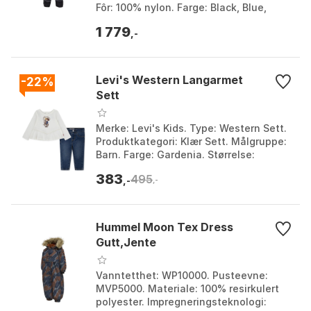
Fôr: 100% nylon. Farge: Black, Blue,
Dusty mauve, Green, Walnut. Størrelse:
1 779
110, 120, 13...
,-
Levi's Western Langarmet
-22%
Sett
Merke: Levi's Kids. Type: Western Sett.
Produktkategori: Klær Sett. Målgruppe:
Barn. Farge: Gardenia. Størrelse:
12MON, 18MON, 24MON, 3Y, 6MON,
383
495
9MON.
,-
,-
Hummel Moon Tex Dress
Gutt,Jente
Vanntetthet: WP10000. Pusteevne:
MVP5000. Materiale: 100% resirkulert
polyester. Impregneringsteknologi: