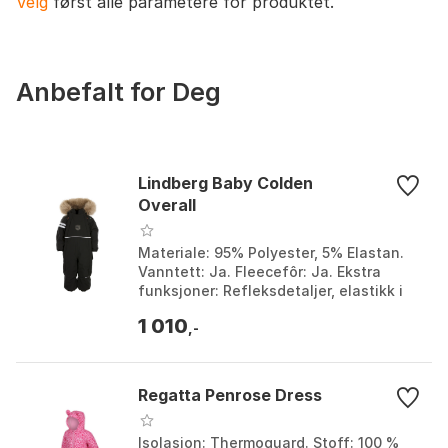
Velg
først alle parametere for produktet.
Anbefalt for Deg
Lindberg Baby Colden
Overall
Materiale: 95% Polyester, 5% Elastan.
Vanntett: Ja. Fleecefôr: Ja. Ekstra
funksjoner: Refleksdetaljer, elastikk i
ermer og ben, fotstropper, doble
1 010
glidelåser. F...
,-
Regatta Penrose Dress
Isolasjon: Thermoguard. Stoff: 100 %