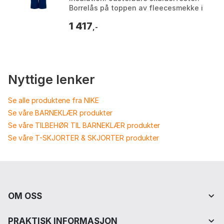
Borrelås på toppen av fleecesmekke i
stretch. Elastisk midje: Sitter tett og gir
1 417
beve...
,-
Nyttige lenker
Se alle produktene fra NIKE
Se våre BARNEKLÆR produkter
Se våre TILBEHØR TIL BARNEKLÆR produkter
Se våre T-SKJORTER & SKJORTER produkter
OM OSS
PRAKTISK INFORMASJON