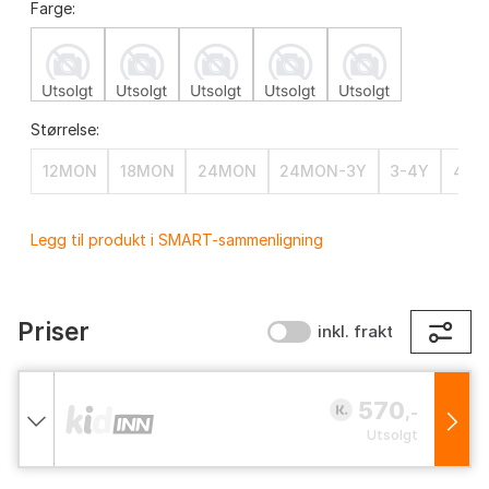
Farge:
Størrelse:
12MON
18MON
24MON
24MON-3Y
3-4Y
4-5
Legg til produkt i SMART-sammenligning
Priser
inkl. frakt
570
,-
Utsolgt