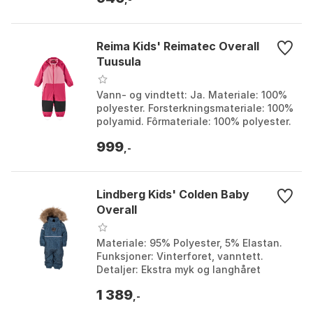
Reima Kids' Reimatec Overall
Tuusula
Vann- og vindtett: Ja. Materiale: 100%
polyester. Forsterkningsmateriale: 100%
polyamid. Fôrmateriale: 100% polyester.
Farge: Blooming lilac, Bright berry.
999
Stør...
,-
Lindberg Kids' Colden Baby
Overall
Materiale: 95% Polyester, 5% Elastan.
Funksjoner: Vinterforet, vanntett.
Detaljer: Ekstra myk og langhåret
fleecefôr, refleksdetaljer. Komfort:
1 389
Elastikk i ermer...
,-