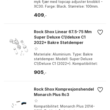
myk fjær med topcap adjuster knobkit -
XC30. Farge: Black. Størrelse: 100mm.
409
,-
Rock Shox Linear 67.5-75 Mm
Super Deluxe C1/deluxe C1
2022+ Bakre Støtdemper
Luftpatronsett
Materiale: Aluminium. Type: Bakre
støtdemper. Modell: Super Deluxe
C1/Deluxe C1 (2022+). Kompatibilitet:
Kun SRAM-komponenter. Farge: Black.
905
Størrelse: One Size...
,-
Rock Shox Kompresjonshendel
Monarch Plus Rc3
Kompatibilitet: Monarch Plus 2014-