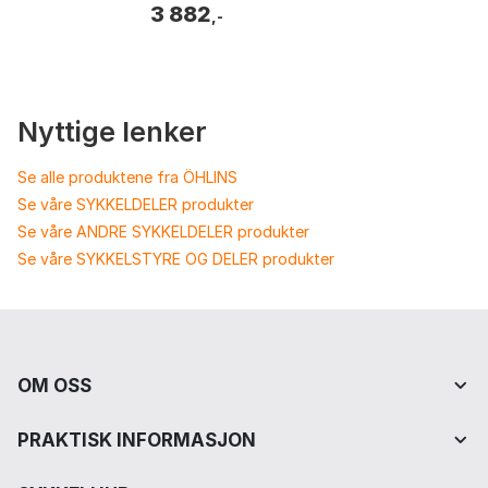
3 882
Dimensjoner: 50,5mm hode og 51m...
,-
Nyttige lenker
Se alle produktene fra ÖHLINS
Se våre SYKKELDELER produkter
Se våre ANDRE SYKKELDELER produkter
Se våre SYKKELSTYRE OG DELER produkter
OM OSS
PRAKTISK INFORMASJON