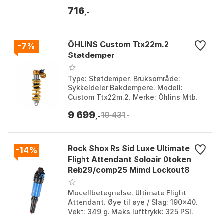
Reise Spacer & Caps. Farge: Black.
716
Størrelse: One Size.
,-
ÖHLINS Custom Ttx22m.2
-7%
Støtdemper
Type: Støtdemper. Bruksområde:
Sykkeldeler Bakdempere. Modell:
Custom Ttx22m.2. Merke: Öhlins Mtb.
Farge: Silver / yellow. Størrelse: 65mm.
9 699
10 431
Størrelse 2: 230mm.
,-
,-
Rock Shox Rs Sid Luxe Ultimate
-14%
Flight Attendant Soloair 0token
Reb29/comp25 Mimd Lockout8
Standard A2-specialized Epic
Evo 2021-2023 Støtdemper
Modellbetegnelse: Ultimate Flight
Attendant. Øye til øye / Slag: 190x40.
Vekt: 349 g. Maks lufttrykk: 325 PSI.