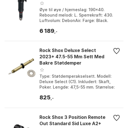
Øye til øye / hjerneslag: 190x40.
Rebound melodi: L. Sperrekraft: 430.
Luftvolum: DebonAir. Farge: Black.
Størrelse: 40mm. Størrelse 2: 190mm.
6 189
,-
Rock Shox Deluxe Select
2023+ 47.5-55 Mm Sett Med
Bakre Støtdemper
Type: Støtdemperakselsett. Modell:
Deluxe Select (C1). Inkludert: Skaft,
Poker. Lengde: 47,5-55 mm. Størrelse:
One Size.
825
,-
Rock Shox 3 Position Remote
Out Standard Sid Luxe A2+