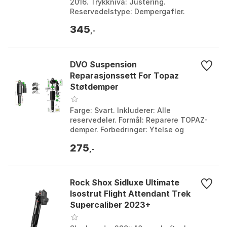
2016. Trykknivå: Justering.
Reservedelstype: Dempergafler.
Originalnummer: 11.4115.119.020. Farge:
345
Black. Størrelse: One Size....
,-
DVO Suspension
Reparasjonssett For Topaz
Støtdemper
Farge: Svart. Inkluderer: Alle
reservedeler. Formål: Reparere TOPAZ-
demper. Forbedringer: Ytelse og
komfort. Farge: Black. Størrelse: One
275
Size.
,-
Rock Shox Sidluxe Ultimate
Isostrut Flight Attendant Trek
Supercaliber 2023+
Støtdemper