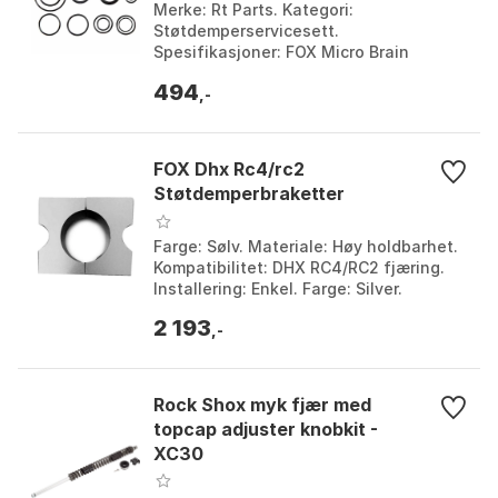
Merke: Rt Parts. Kategori:
Støtdemperservicesett.
Spesifikasjoner: FOX Micro Brain
støtdempersett. Materiale: NBR/svart.
494
Farge: Black. Størrelse: One Size.
,-
FOX Dhx Rc4/rc2
Støtdemperbraketter
Farge: Sølv. Materiale: Høy holdbarhet.
Kompatibilitet: DHX RC4/RC2 fjæring.
Installering: Enkel. Farge: Silver.
Størrelse: One Size.
2 193
,-
Rock Shox myk fjær med
topcap adjuster knobkit -
XC30