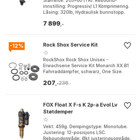
Størrelse: 205x60 (TR). Rebound-
innstilling: Progressiv/ L1 Komprimering.
Låsing: 320lb, Hydraulisk bunnstopp.
Trunnion: NoBushing, 90 grader. Farge:
7 899
Black. Stø...
,-
Rock Shox Service Kit
-12%
RockShox Rock Shox Unisex -
Erwachsene Service Kit Monarch XX B1
Fahrraddämpfer, schwarz, One Size.
Farge: Black, Black 1, Black 2, Black 3.
207
236
Størrelse: One Size...
,-
,-
FOX Float X F-s K 2p-a Evol Lv
Støtdemper
Vekt: 459g. Dempingstype: Monotube.
Justering: 12-posisjons LSC.
Reboundområde: Økt justeringsområde.