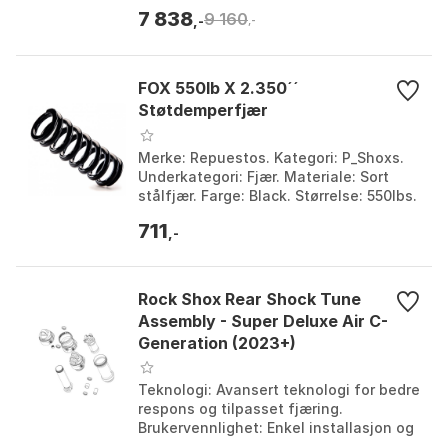
Farge: Black. Størrelse: 40mm. Størrelse
7 838
9 160
2: 190mm...
,-
,-
FOX 550lb X 2.350´´
Støtdemperfjær
Merke: Repuestos. Kategori: P_Shoxs.
Underkategori: Fjær. Materiale: Sort
stålfjær. Farge: Black. Størrelse: 550lbs.
711
,-
Rock Shox Rear Shock Tune
Assembly - Super Deluxe Air C-
Generation (2023+)
Teknologi: Avansert teknologi for bedre
respons og tilpasset fjæring.
Brukervennlighet: Enkel installasjon og
justering for alle syklister. Holdbarhet: