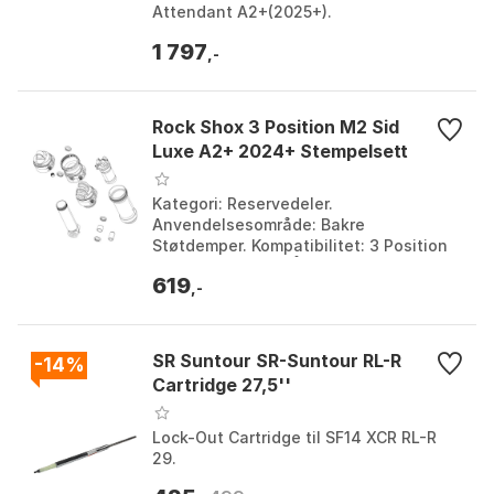
Attendant A2+(2025+).
Produktkategori: Bakre Støtdemper.
1 797
Montering: Øyebolje montering. F...
,-
Rock Shox 3 Position M2 Sid
Luxe A2+ 2024+ Stempelsett
Kategori: Reservedeler.
Anvendelsesområde: Bakre
Støtdemper. Kompatibilitet: 3 Position
M2 Sid Luxe A2+. Årsmodell: 2024+.
619
Farge: Multicolor. Størrelse: One Siz...
,-
SR Suntour SR-Suntour RL-R
-14%
Cartridge 27,5''
Lock-Out Cartridge til SF14 XCR RL-R
29.