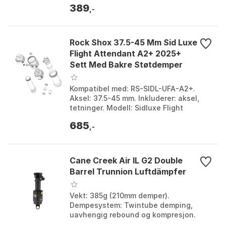
389
Bygget f...
,-
Rock Shox 37.5-45 Mm Sid Luxe
Flight Attendant A2+ 2025+
Sett Med Bakre Støtdemper
Kompatibel med: RS-SIDL-UFA-A2+.
Aksel: 37.5-45 mm. Inkluderer: aksel,
tetninger. Modell: Sidluxe Flight
Attendant A2+ (2025+). Farge:
685
Multicolor. Størrelse: On...
,-
Cane Creek Air IL G2 Double
Barrel Trunnion Luftdämpfer
Vekt: 385g (210mm demper).
Dempesystem: Twintube demping,
uavhengig rebound og kompresjon.
Lufttrykk: Økt psi-trykk opp til 350.