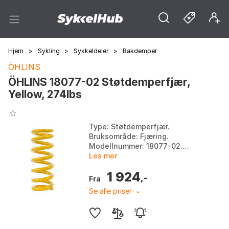
Hjem
>
Sykling
>
Sykkeldeler
>
Bakdemper
ÖHLINS
ÖHLINS 18077-02 Støtdemperfjær,
Yellow, 274lbs
Type: Støtdemperfjær.
Bruksområde: Fjæring.
Modellnummer: 18077-02.
Produsent: Öhlins. Farge:
Les mer
Yellow. Størrelse: 274lbs.
1 924
,-
Fra
Se alle priser