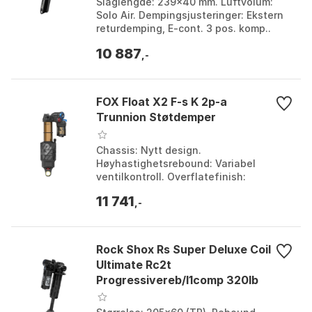
Slaglengde: 239x40 mm. Luftvolum:
Solo Air. Dempingsjusteringer: Ekstern
returdemping, E-cont. 3 pos. komp..
Maks lufttrykk (PSI): 325. Farge: Black.
10 887
Størrelse:...
,-
FOX Float X2 F-s K 2p-a
Trunnion Støtdemper
Chassis: Nytt design.
Høyhastighetsrebound: Variabel
ventilkontroll. Overflatefinish:
Hardkromet for ultralav friksjon.
11 741
Luftkammer: Overdimensjonert for
,-
lineær ...
Rock Shox Rs Super Deluxe Coil
Ultimate Rc2t
Progressivereb/l1comp 320lb
Lockout Støtdemper