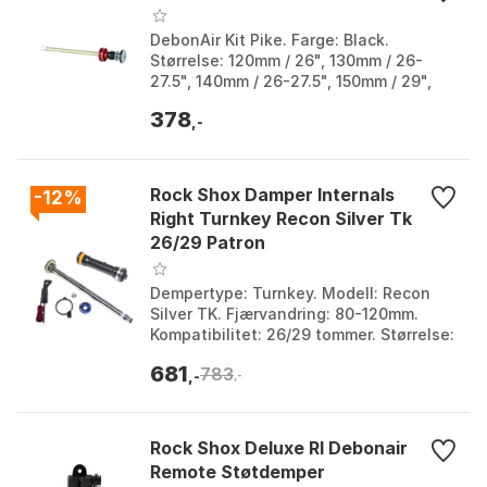
DebonAir Kit Pike. Farge: Black.
Størrelse: 120mm / 26", 130mm / 26-
27.5", 140mm / 26-27.5", 150mm / 29",
150mm/ 26-29", 160mm / 26-29", 160mm
378
/ 27.5-29", 160mm...
,-
Rock Shox Damper Internals
-12%
Right Turnkey Recon Silver Tk
26/29 Patron
Dempertype: Turnkey. Modell: Recon
Silver TK. Fjærvandring: 80-120mm.
Kompatibilitet: 26/29 tommer. Størrelse:
80 / 120mm.
681
783
,-
,-
Rock Shox Deluxe Rl Debonair
Remote Støtdemper