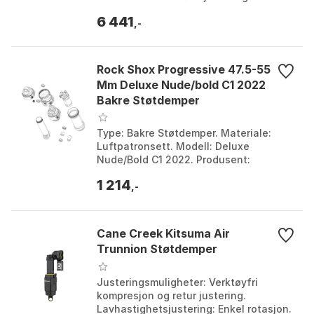
Farge: Black / bronze, Black / gold,
6 441
Black / kashima. Stør...
,-
Rock Shox Progressive 47.5-55
Mm Deluxe Nude/bold C1 2022
Bakre Støtdemper
Luftpatronsett
Type: Bakre Støtdemper. Materiale:
Luftpatronsett. Modell: Deluxe
Nude/Bold C1 2022. Produsent:
Rockshox. Farge: Multicolor. Størrelse:
1 214
One Size.
,-
Cane Creek Kitsuma Air
Trunnion Støtdemper
Justeringsmuligheter: Verktøyfri
kompresjon og retur justering.
Lavhastighetsjustering: Enkel rotasjon.