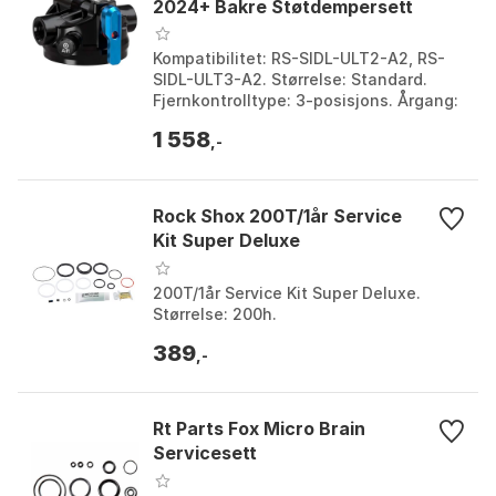
2024+ Bakre Støtdempersett
Kompatibilitet: RS-SIDL-ULT2-A2, RS-
SIDL-ULT3-A2. Størrelse: Standard.
Fjernkontrolltype: 3-posisjons. Årgang:
2024+. Farge: Multicolor. Størrelse: One
1 558
Size.
,-
Rock Shox 200T/1år Service
Kit Super Deluxe
200T/1år Service Kit Super Deluxe.
Størrelse: 200h.
389
,-
Rt Parts Fox Micro Brain
Servicesett