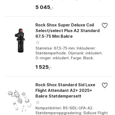
Klatrebryter: 3-posisjons (inkluderer
5 045
'Firm'). Dempermod...
,-
Rock Shox Super Deluxe Coil
Select/select Plus A2 Standard
67.5-75 Mm Bakre
Støtdempersett
Størrelse: 67,5-75 mm. Inkluderer:
Støtdemperhode. Oljetank: inkludert.
O-ringer: inkludert. Farge: Black.
Størrelse: One Size.
1 525
,-
Rock Shox Standard Sid Luxe
Flight Attendant A2+ 2025+
Bakre Støtdempersett
Kompatibilitet: RS-SIDL-UFA-A2.
Støtdemperoppgradering: Sidluxe Flight