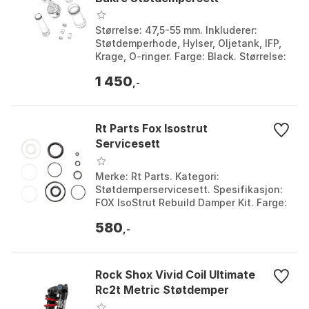
Størrelse: 47,5-55 mm. Inkluderer:
Støtdemperhode, Hylser, Oljetank, IFP,
Krage, O-ringer. Farge: Black. Størrelse:
One Size.
1 450
,-
Rt Parts Fox Isostrut
Servicesett
Merke: Rt Parts. Kategori:
Støtdemperservicesett. Spesifikasjon:
FOX IsoStrut Rebuild Damper Kit. Farge:
Svart. Farge: Black. Størrelse: One Size.
580
,-
Rock Shox Vivid Coil Ultimate
Rc2t Metric Støtdemper