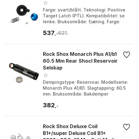
Farge: svart/blått. Teknologi: Positive
Target Latch (PTL). Kompatibilitet: se
lenke. Bruksområde: fjæring. Farge:
Black / blue. Størrelse: One Size.
537
621
,-
,-
Rock Shox Monarch Plus A1/b1
60.5 Mm Rear Shocl Reservoir
Selskap
Dempingstype: Reservoar. Modellserie:
Monarch Plus A1/B1. Slagtapping: 60.5
mm. Bruksområde: Bakdemper
reservoar. Farge: Black. Størrelse: One
382
Size.
,-
Rock Shox Deluxe Coil
B1+/super Deluxe Coil B1+