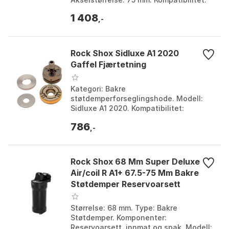
RS-SDLC-RCT-A1, RS-SDLC-RTR-A1, RS-
1 408
SDLC-ULDH-A2, RS-SD...
,-
Rock Shox Sidluxe A1 2020
Gaffel Fjærtetning
Kategori: Bakre
støtdemperforseglingshode. Modell:
Sidluxe A1 2020. Kompatibilitet:
Rockshox Sidluxe A1. Forseglingstype:
786
Støtdempertetningshodeaggregat.
,-
Farge:...
Rock Shox 68 Mm Super Deluxe
Air/coil R A1+ 67.5-75 Mm Bakre
Støtdemper Reservoarsett
Størrelse: 68 mm. Type: Bakre
Støtdemper. Komponenter:
Reservoarsett, innmat og spak. Modell: