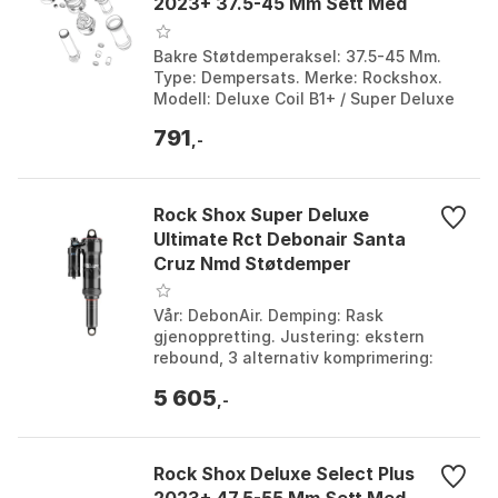
2023+ 37.5-45 Mm Sett Med
Bakre Støtdemper
Bakre Støtdemperaksel: 37.5-45 Mm.
Type: Dempersats. Merke: Rockshox.
Modell: Deluxe Coil B1+ / Super Deluxe
Coil B1+. Farge: Multicolor. Størrelse:
791
One Size.
,-
Rock Shox Super Deluxe
Ultimate Rct Debonair Santa
Cruz Nmd Støtdemper
Vår: DebonAir. Demping: Rask
gjenoppretting. Justering: ekstern
rebound, 3 alternativ komprimering:
åpen / plattform / lockout. Slag: 52,5
5 605
mm. Farge: Black. Stø...
,-
Rock Shox Deluxe Select Plus