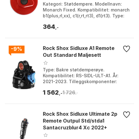
Kategori: Støtdempere. Modellnavn:
Monarch Fixed. Kompatibilitet: monarch
b1(plus,rl,xx), c1(r,rt,rt3), d1(rt3). Type:
Faste stempelsett. Farge: Red.
364
Størrelse:...
,-
Rock Shox Sidluxe A1 Remote
-9%
Out Standard Maljesett
Type: Bakre støtdemperøye.
Kompatibilitet: RS-SIDL-ULT-A1. År:
2021-2023. Tilleggskomponenter:
Anodisert øye, luftventil og lokk. Farge:
1 562
1 726
Black. Størrelse: One S...
,-
,-
Rock Shox Sidluxe Ultimate 2p
Remote Outpul Std/stda1
Santacruzblur4 Xc 2022+
Støtdemper