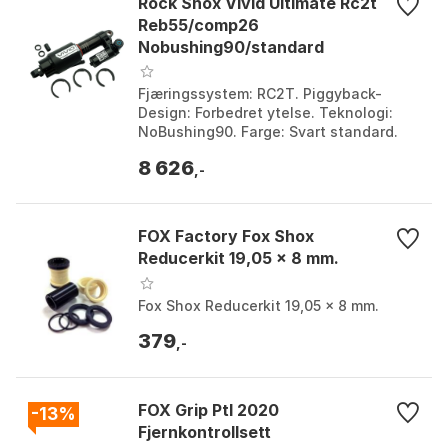
Rock Shox Vivid Ultimate Rc2t
Reb55/comp26
Nobushing90/standard
Støtdemper
Fjæringssystem: RC2T. Piggyback-
Design: Forbedret ytelse. Teknologi:
NoBushing90. Farge: Svart standard.
Farge: Black. Størrelse: 62.5mm.
8 626
Størrelse 2: 230mm.
,-
FOX Factory Fox Shox
Reducerkit 19,05 x 8 mm.
Fox Shox Reducerkit 19,05 x 8 mm.
379
,-
FOX Grip Ptl 2020
-13%
Fjernkontrollsett