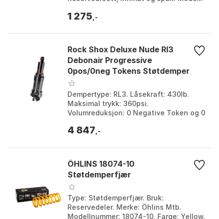
Super Deluxe Air/Coil R A1+. Størrelse:
1 275
One Size.
,-
Rock Shox Deluxe Nude Rl3
Debonair Progressive
0pos/0neg Tokens Støtdemper
Dempertype: RL3. Låsekraft: 430lb.
Maksimal trykk: 360psi.
Volumreduksjon: 0 Negative Token og 0
Positive Token. Farge: Black. Størrelse:
4 847
45mm. Størrelse 2: 165...
,-
ÖHLINS 18074-10
Støtdemperfjær
Type: Støtdemperfjær. Bruk:
Reservedeler. Merke: Öhlins Mtb.
Modellnummer: 18074-10. Farge: Yellow.