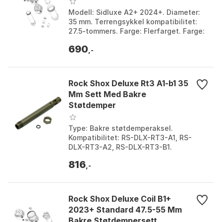
Modell: Sidluxe A2+ 2024+. Diameter:
35 mm. Terrengsykkel kompatibilitet:
27.5-tommers. Farge: Flerfarget. Farge:
Multicolor. Størrelse: One Size.
690
,-
Rock Shox Deluxe Rt3 A1-b1 35
Mm Sett Med Bakre
Støtdemper
Type: Bakre støtdemperaksel.
Kompatibilitet: RS-DLX-RT3-A1, RS-
DLX-RT3-A2, RS-DLX-RT3-B1.
Inkluderer: aksel, skiver, setefjær, o-
816
ringer, popit-ventil. Størrelse...
,-
Rock Shox Deluxe Coil B1+
2023+ Standard 47.5-55 Mm
Bakre Støtdempersett