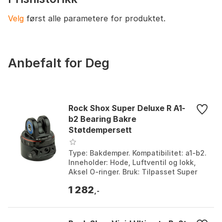
Velg
først alle parametere for produktet.
Anbefalt for Deg
Rock Shox Super Deluxe R A1-
b2 Bearing Bakre
Støtdempersett
Type: Bakdemper. Kompatibilitet: a1-b2.
Inneholder: Hode, Luftventil og lokk,
Aksel O-ringer. Bruk: Tilpasset Super
Deluxe R. Farge: Black. Størrelse: One
1 282
Size....
,-