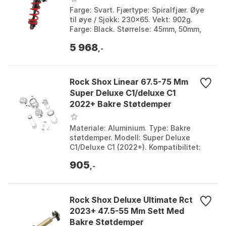
Farge: Svart. Fjærtype: Spiralfjær. Øye
til øye / Sjokk: 230x65. Vekt: 902g.
Farge: Black. Størrelse: 45mm, 50mm,
57.5mm, 60mm, 62.5mm, 65mm.
5 968
Størrelse 2: 185mm...
,-
Rock Shox Linear 67.5-75 Mm
Super Deluxe C1/deluxe C1
2022+ Bakre Støtdemper
Luftpatronsett
Materiale: Aluminium. Type: Bakre
støtdemper. Modell: Super Deluxe
C1/Deluxe C1 (2022+). Kompatibilitet:
Kun SRAM-komponenter. Farge: Black.
905
Størrelse: One Size...
,-
Rock Shox Deluxe Ultimate Rct
2023+ 47.5-55 Mm Sett Med
Bakre Støtdemper