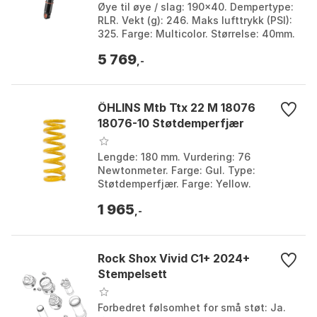
Øye til øye / slag: 190x40. Dempertype:
RLR. Vekt (g): 246. Maks lufttrykk (PSI):
325. Farge: Multicolor. Størrelse: 40mm.
Størrelse 2: 190mm.
5 769
,-
ÖHLINS Mtb Ttx 22 M 18076
18076-10 Støtdemperfjær
Lengde: 180 mm. Vurdering: 76
Newtonmeter. Farge: Gul. Type:
Støtdemperfjær. Farge: Yellow.
Størrelse: 50mm.
1 965
,-
Rock Shox Vivid C1+ 2024+
Stempelsett
Forbedret følsomhet for små støt: Ja.