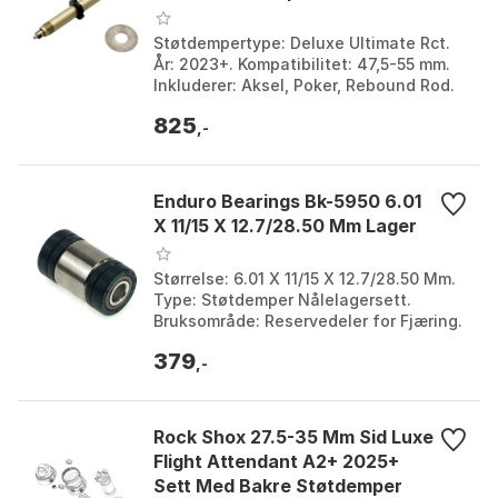
Støtdempertype: Deluxe Ultimate Rct.
År: 2023+. Kompatibilitet: 47,5-55 mm.
Inkluderer: Aksel, Poker, Rebound Rod.
Størrelse: One Size.
825
,-
Enduro Bearings Bk-5950 6.01
X 11/15 X 12.7/28.50 Mm Lager
Størrelse: 6.01 X 11/15 X 12.7/28.50 Mm.
Type: Støtdemper Nålelagersett.
Bruksområde: Reservedeler for Fjæring.
Merke: Enduro Bearings. Farge: Silver.
379
Størrelse...
,-
Rock Shox 27.5-35 Mm Sid Luxe
Flight Attendant A2+ 2025+
Sett Med Bakre Støtdemper