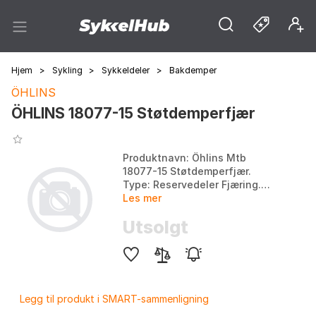
Hjem
>
Sykling
>
Sykkeldeler
>
Bakdemper
ÖHLINS
ÖHLINS 18077-15 Støtdemperfjær
Produktnavn: Öhlins Mtb
18077-15 Støtdemperfjær.
Type: Reservedeler Fjæring.
Modellnummer: 18077-15.
Les mer
Merke: Öhlins Mtb.
Utsolgt
Legg til produkt i SMART-sammenligning