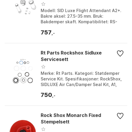
Modell: SID Luxe Flight Attendant A2+.
Bakre aksel: 27.5-35 mm. Bruk:
Bakdemper skaft. Kompatibilitet: RS-
SIDL-UFA-A2. Farge: Multicolor.
757
Størrelse: One Size.
,-
Rt Parts Rockshox Sidluxe
Servicesett
Merke: Rt Parts. Kategori: Støtdemper
Service Kit. Spesifikasjoner: RockShox,
SIDLUXE Air Can/Damper Seal Kit, A1,
Svart, 1 stk - NBR/Svart. Farge: Black.
750
Størr...
,-
Rock Shox Monarch Fixed
Stempelsett