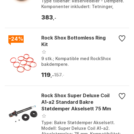
Type tilbehør: Reservedeler - Dempere.
Komponenter inkludert: Tetninger,
lufteventil, skrue. Dempersystem:
383
Luftfjæring. F...
,-
Rock Shox Bottomless Ring
-24%
Kit
9 stk.; Kompatible med RockShox
bakdempere.
119
157
,-
,-
Rock Shox Super Deluxe Coil
A1-a2 Standard Bakre
Støtdemper Akselsett 75 Mm
Type: Bakre Støtdemper Akselsett.
Modell: Super Deluxe Coil A1-a2.
Akselstørrelse: 75 mm. Kompatibilitet: