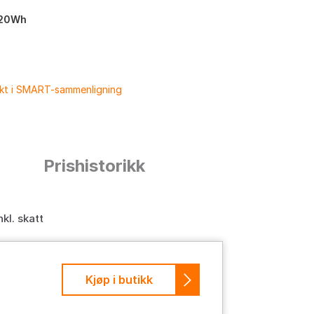
20Wh
ukt i SMART-sammenligning
n
Prishistorikk
nkl. skatt
Kjøp i butikk