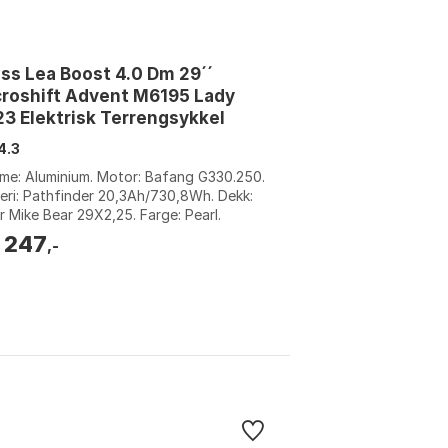
ss Lea Boost 4.0 Dm 29´´
roshift Advent M6195 Lady
3 Elektrisk Terrengsykkel
4.3
e: Aluminium. Motor: Bafang G330.250.
eri: Pathfinder 20,3Ah/730,8Wh. Dekk:
 Mike Bear 29X2,25. Farge: Pearl.
relse: M.
 247
,-