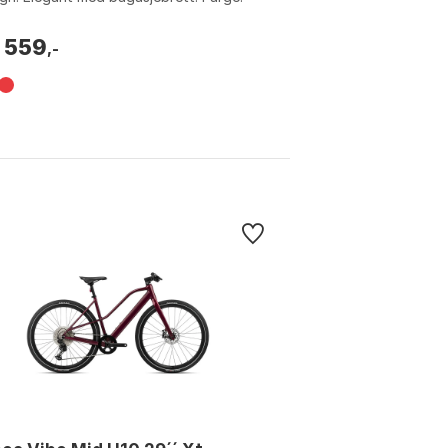
eaux, Chamaleon green mat, Vert e...
 559
,-