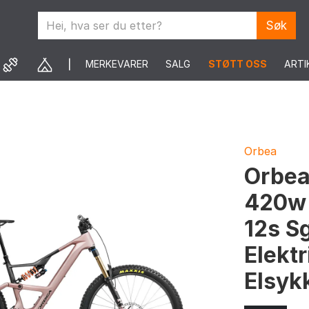
Søk
MERKEVARER
SALG
STØTT OSS
ARTI
Orbea
Orbea
420w 
12s S
Elekt
Elsyk