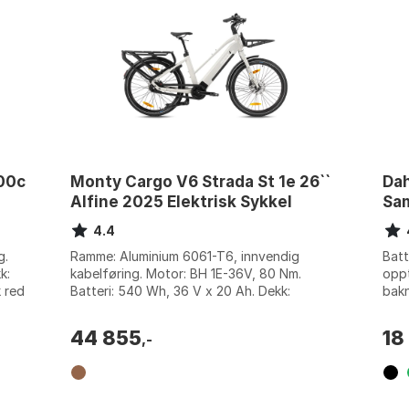
700c
Monty Cargo V6 Strada St 1e 26``
Da
Alfine 2025 Elektrisk Sykkel
Sa
4.4
g.
Ramme: Aluminium 6061-T6, innvendig
Batt
k:
kabelføring. Motor: BH 1E-36V, 80 Nm.
oppt
 red
Batteri: 540 Wh, 36 V x 20 Ah. Dekk:
bak
Schwalbe Big Ben Plus, 26x2.15. Farge:
Girs
Cobre / wh...
44 855
18
,-