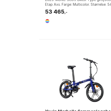
Etap Axs. Farge: Multicolor. Størrelse: 5
56, 58. Størrelse 2: 360Wh.
53 465
,-