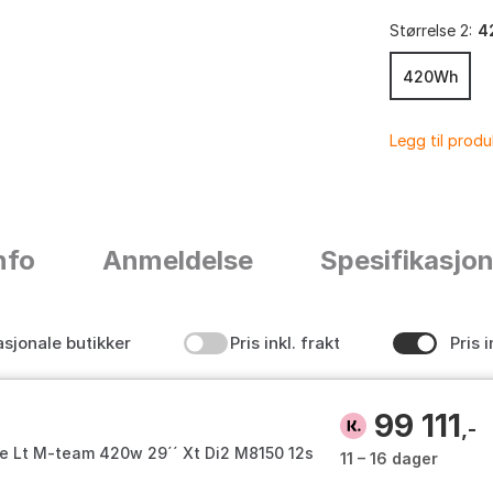
Størrelse 2:
4
420Wh
Legg til prod
nfo
Anmeldelse
Spesifikasjo
asjonale butikker
Pris inkl. frakt
Pris i
99 111
,-
e Lt M-team 420w 29´´ Xt Di2 M8150 12s
11 – 16 dager
w Plus 2025 Elektrisk Terrengsykkel