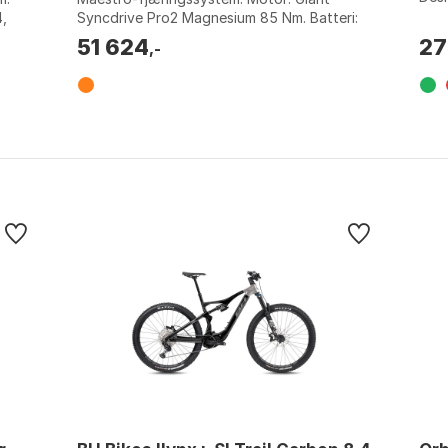
Bord
4,
Syncdrive Pro2 Magnesium 85 Nm. Batteri:
Giant Energypak 400 Wh, aluminiumsdeksel.
51 624
27
,-
G...