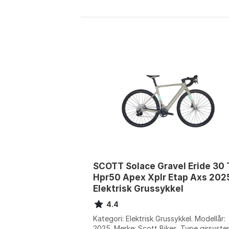
SCOTT Solace Gravel Eride 30 
Hpr50 Apex Xplr Etap Axs 202
Elektrisk Grussykkel
4.4
Kategori: Elektrisk Grussykkel. Modellår:
2025. Merke: Scott Bikes. Type girsyste