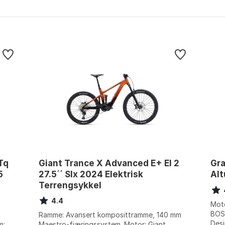
Tq
Giant Trance X Advanced E+ El 2
Gra
5
27.5´´ Slx 2024 Elektrisk
Alt
Terrengsykkel
4.4
Moto
BOSC
Ramme: Avansert komposittramme, 140 mm
Desi
m:
Maestro-fjæringssystem. Motor: Giant