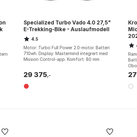
bon
Specialized Turbo Vado 4.0 27,5"
Kro
sk
E-Trekking-Bike - Auslaufmodell
Mic
202
4.5
Motor: Turbo Full Power 2.0-motor. Batteri:
710wh. Display: Mastermind integrert med
tern
Ramm
Mission Control-app. Komfort: 80 mm
Batt
fjæringsgaffel og opphengt setepinne. F...
Obor
Stør
29 375
27
,-