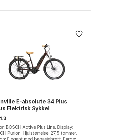
nville E-absolute 34 Plus
us Elektrisk Sykkel
4.3
r: BOSCH Active Plus Line. Display:
H Purion. Hjulstørrelse: 27,5 tommer.
gn: Elegant med bagasjebrett. Farge: