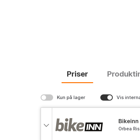
Priser
Produkti
Kun på lager
Vis intern
bikeinn
Orbea Ris
Sgs Shado