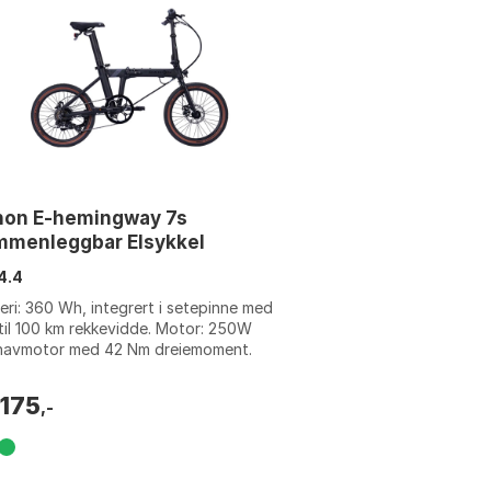
hon E-hemingway 7s
mmenleggbar Elsykkel
4.4
eri: 360 Wh, integrert i setepinne med
il 100 km rekkevidde. Motor: 250W
navmotor med 42 Nm dreiemoment.
ystem: Shimano 7-trinns gir. Vekt: 19 kg...
 175
,-