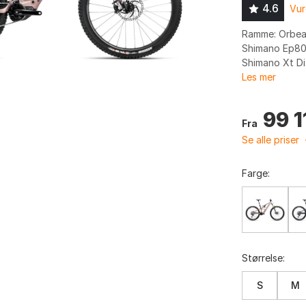
4.6
Vur
Ramme: Orbea 
Shimano Ep801
Shimano Xt Di
Les mer
99 1
Fra
Se alle priser
Farge:
Størrelse:
S
M