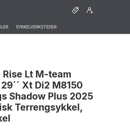
KLER
SYKKELVERKSTEDER
 Rise Lt M-team
29´´ Xt Di2 M8150
gs Shadow Plus 2025
risk Terrengsykkel,
kel