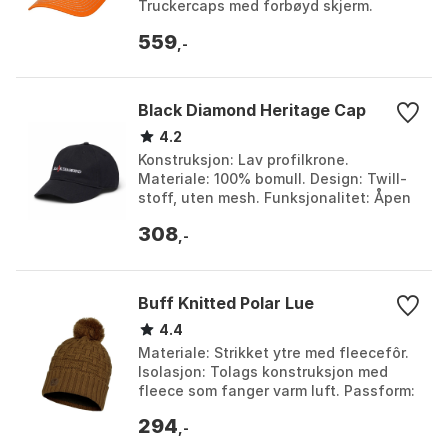
Truckercaps med forbøyd skjerm.
Ventilasjon: Ventilerende mesh bak for
559
god luftgjennomstr...
,-
Black Diamond Heritage Cap
4.2
Konstruksjon: Lav profilkrone.
Materiale: 100% bomull. Design: Twill-
stoff, uten mesh. Funksjonalitet: Åpen
bakside/justerbar, Litt buet brem.
308
Farge: Black / wh...
,-
Buff Knitted Polar Lue
4.4
Materiale: Strikket ytre med fleecefôr.
Isolasjon: Tolags konstruksjon med
fleece som fanger varm luft. Passform:
Tettsittende og komfortabel som
294
former seg ett...
,-