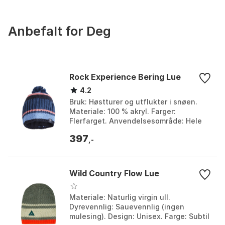
og/eller ull/tekniske materialer gir tydelige fordeler.
Anbefalt for Deg
Rock Experience Bering Lue
4.2
Bruk: Høstturer og utflukter i snøen.
Materiale: 100 % akryl. Farger:
Flerfarget. Anvendelsesområde: Hele
året. Farge: Multicolor, Multicolor /
397
multicolor. Stør...
,-
Wild Country Flow Lue
Materiale: Naturlig virgin ull.
Dyrevennlig: Sauevennlig (ingen
mulesing). Design: Unisex. Farge: Subtil