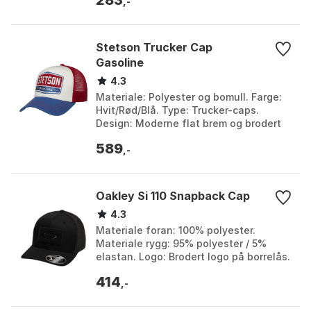
,-
Stetson Trucker Cap
Gasoline
4.3
Materiale: Polyester og bomull. Farge:
Hvit/Rød/Blå. Type: Trucker-caps.
Design: Moderne flat brem og brodert
trykk. Farge: Blue/white/red. Størrelse:
589
One Size....
,-
Oakley Si 110 Snapback Cap
4.3
Materiale foran: 100% polyester.
Materiale rygg: 95% polyester / 5%
elastan. Logo: Brodert logo på borrelås.
Design: Snapback stil. Farge: Black,
414
Worn olive. St...
,-