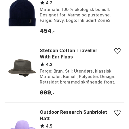
4.2
Materiale: 100 % økologisk bomull.
Designet for: Varme og pusteevne.
Farge: Navy. Logo: Inkludert Zone3
frontlogo. Farge: Navy. Størrelse: One
454
Size.
,-
Stetson Cotton Traveller
With Ear Flaps
4.2
Farge: Brun. Stil: Utendørs, klassisk.
Materialer: Bomull, Polyester. Design:
Rettsidet brem med skrånende front.
Farge: Brown. Størrelse: M, XL.
999
,-
Outdoor Research Sunbriolet
Hatt
4.5