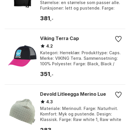
Størrelse: en størrelse som passer alle.
Funksjoner: lett og pustende. Farge:
Black, Golden brown, Macha. Størrelse:
381
On...
,-
Viking Terra Cap
4.2
Kategori: Herreklær. Produkttype: Caps.
Merke: VIKING Terra. Sammensetning:
100% Polyester. Farge: Black, Black /
fuchsia. Størrelse: One Size.
351
,-
Devold Litleegga Merino Lue
4.3
Materiale: Merinoull. Farge: Naturhvit.
Komfort: Myk og pustende. Design:
Klassisk. Farge: Raw white 1, Raw white
2. Størrelse: 50cm, 54cm.
283