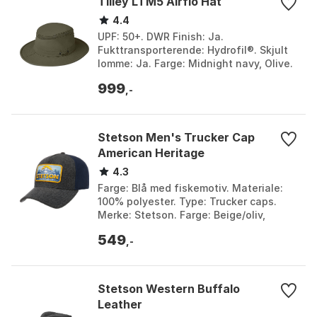
Tilley LTM5 Airflo Hat
4.4
UPF: 50+. DWR Finish: Ja.
Fukttransporterende: Hydrofil®. Skjult
lomme: Ja. Farge: Midnight navy, Olive.
Størrelse: 6-7/8, 7, 7-1/2, 7-1/4, 7-1/8,
999
7-3/4, 7-3/8,...
,-
Stetson Men's Trucker Cap
American Heritage
4.3
Farge: Blå med fiskemotiv. Materiale:
100% polyester. Type: Trucker caps.
Merke: Stetson. Farge: Beige/oliv,
Black/white/yellow, Blue/beige,
549
Green/beige, Grey/b...
,-
Stetson Western Buffalo
Leather