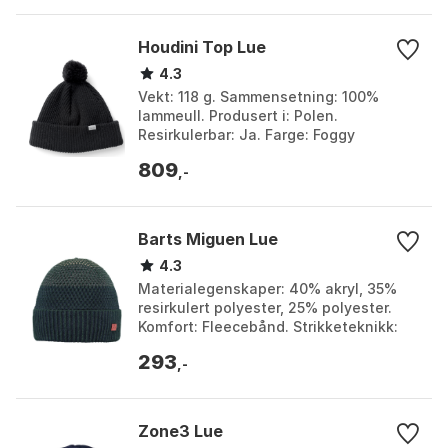
Houdini Top Lue
4.3
Vekt: 118 g. Sammensetning: 100%
lammeull. Produsert i: Polen.
Resirkulerbar: Ja. Farge: Foggy
mountain, Sugar snow, True black.
809
Størrelse: One Size.
,-
Barts Miguen Lue
4.3
Materialegenskaper: 40% akryl, 35%
resirkulert polyester, 25% polyester.
Komfort: Fleecebånd. Strikketeknikk:
Fint strikket. Passform: Tettsittende.
293
Farge: Army...
,-
Zone3 Lue