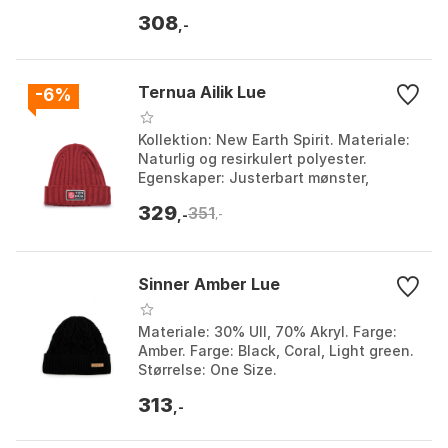
Size.
308
,-
Ternua Ailik Lue
-6%
Kollektion: New Earth Spirit. Materiale:
Naturlig og resirkulert polyester.
Egenskaper: Justerbart mønster,
grovstrikket design. Ekstra detalj:
329
351
Innvendig fleece...
,-
,-
Sinner Amber Lue
Materiale: 30% Ull, 70% Akryl. Farge:
Amber. Farge: Black, Coral, Light green.
Størrelse: One Size.
313
,-