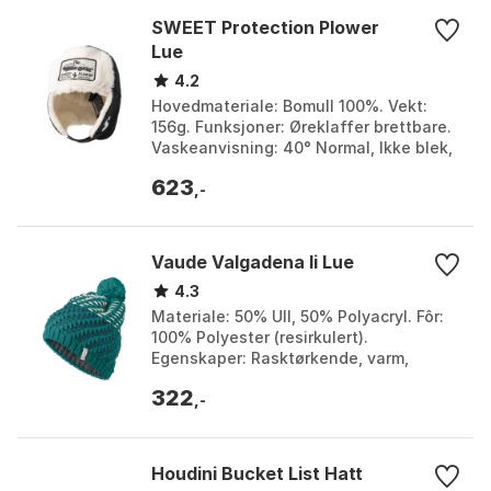
SWEET Protection Plower
Lue
4.2
Hovedmateriale: Bomull 100%. Vekt:
156g. Funksjoner: Øreklaffer brettbare.
Vaskeanvisning: 40° Normal, Ikke blek,
Ikke tørketrommel, Stryk maks 110°.
623
Farge: Bla...
,-
Vaude Valgadena Ii Lue
4.3
Materiale: 50% Ull, 50% Polyacryl. Fôr:
100% Polyester (resirkulert).
Egenskaper: Rasktørkende, varm,
klimanøytral. Design: Pom Pom Power -
322
moderne hverdag. Far...
,-
Houdini Bucket List Hatt