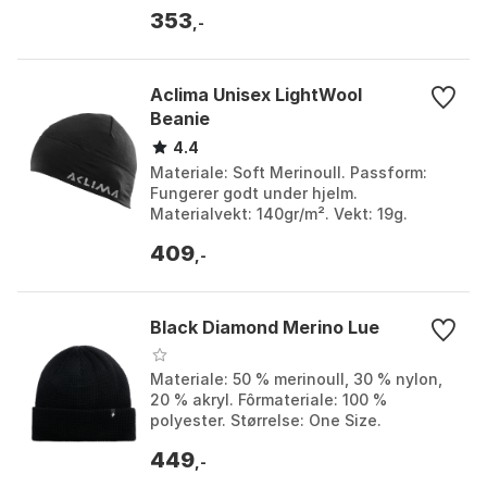
fargeblokkering. Farge: Nectar.
353
Størrelse: One Size.
,-
Aclima Unisex LightWool
Beanie
4.4
Materiale: Soft Merinoull. Passform:
Fungerer godt under hjelm.
Materialvekt: 140gr/m². Vekt: 19g.
Farge: Jet black, Navy blazer, Orange
409
tiger, Ranger green, Su...
,-
Black Diamond Merino Lue
Materiale: 50 % merinoull, 30 % nylon,
20 % akryl. Fôrmateriale: 100 %
polyester. Størrelse: One Size.
Egenskap: Ventilerende og varm. Farge:
449
Black, Black 1, Cr...
,-