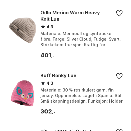
Odlo Merino Warm Heavy
Knit Lue
4.3
Materiale: Merinoull og syntetiske
fibre. Farge: Silver Cloud, Fudge, Svart.
Strikkekonstruksjon: Kraftig for
maksimal varme. Egenskaper: Naturlig
401
fukttransport...
,-
Buff Bonky Lue
4.3
Materiale: 30 % resirkulert garn, fin
jersey. Opprinnelse: Laget i Spania. Stil:
Små skapningsdesign. Funksjon: Holder
deg varm og koselig. Farge: Anita rosé.
302
S...
,-