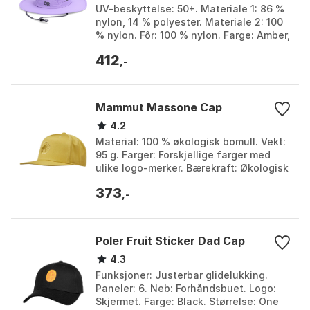
UV-beskyttelse: 50+. Materiale 1: 86 %
nylon, 14 % polyester. Materiale 2: 100
% nylon. Fôr: 100 % nylon. Farge: Amber,
Cenote, Fatigue, Gravel, Lavender,
412
Light...
,-
Mammut Massone Cap
4.2
Material: 100 % økologisk bomull. Vekt:
95 g. Farger: Forskjellige farger med
ulike logo-merker. Bærekraft: Økologisk
bomull og Fair Wear. Farge: Aura / aura,
373
M...
,-
Poler Fruit Sticker Dad Cap
4.3
Funksjoner: Justerbar glidelukking.
Paneler: 6. Neb: Forhåndsbuet. Logo:
Skjermet. Farge: Black. Størrelse: One