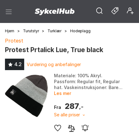
Hjem
>
Turutstyr
>
Turklær
>
Hodeplagg
Protest
Protest Prtalick Lue, True black
4.2
Vurdering og anbefalinger
Materiale: 100% Akryl.
Passform: Regular fit, Regular
hat. Vaskeinstruksjoner: Bare
håndvask, ikke bleke, ikke
Les mer
tørketrommel, ikke stryke, ikke
287
tørke rene. Desig...
,-
Fra
Se alle priser