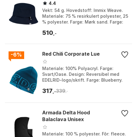
4.4
Vekt: 54 g. Hovedstoff: Immix Weave.
Materiale: 75 % resirkulert polyester, 25
% polyester. Farge: Mørk sand. Farge:
Blue illusion, Dark sand, True black.
510
Størr...
,-
Red Chili Corporate Lue
-6%
Materiale: 100% Polyacryl. Farge:
Svart/Oase. Design: Reversibel med
EDELRID-logo/skrift. Farge: Blueberry.
Størrelse: One Size.
317
339
,-
,-
Armada Delta Hood
Balaclava Unisex
Materiale: 100 % polyester. Fôr: fleece.