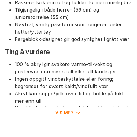
Raskere tørk enn ull og holder formen rimelig bra
Tilgjengelig i både herre- (59 cm) og
juniorstørrelse (55 cm)
Nøytral, vanlig passform som fungerer under
hetter/yttertøy
Fargeblokk-designet gir god synlighet i grått vær
Ting å vurdere
100 % akryl gir svakere varme-til-vekt og
pusteevne enn merinoull eller ullblandinger
Ingen oppgitt vindbeskyttelse eller fôring;
begrenset for svært kaldt/vindfullt vær
Akryl kan nuppe/pille over tid og holde på lukt
mer enn ull
Kun håndvask – mindre praktisk ved hyppig bruk
VIS MER
Begrenset fuktregulering ved høy aktivitet
sammenlignet med tekniske materialer
Oppsummering & anbefalinger