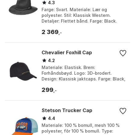
4.3
Farge: Svart. Materiale: Lær og
polyester. Stil: Klassisk Western.
Detaljer: Flettet bånd. Farge: Black.
Størrelse: 55/S, 57/M, 59/L, 61/XL.
2 369
,-
Chevalier Foxhill Cap
4.2
Materiale: Elastisk. Brem:
Forhåndsbøyd. Logo: 3D-brodert.
Design: Klassisk jaktcaps. Farge: Black,
High vis orange. Størrelse: L/XL, S/M.
299
,-
Stetson Trucker Cap
4.4
Materiale: 100 % bomull, mesh 100 %
polyester, fôr 100 % bomull. Type: