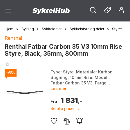
Hjem
>
Sykling
>
Sykkeldeler
>
Sykkelstyre og deler
>
Styrer
Renthal
Renthal Fatbar Carbon 35 V3 10mm Rise
Styre, Black, 35mm, 800mm
Type: Styre. Materiale: Karbon.
-6%
Stigning: 10 mm Rise. Modell:
Fatbar Carbon 35 V3. Farge:
Black. Størrelse: 35mm.
Les mer
Størrelse 2: 800mm.
1 831
,-
Fra
Se alle priser