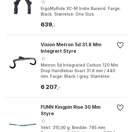
ErgoMyRide XC-M Indre Barend. Farge:
Black. Størrelse: One Size.
639
,-
Vision Metron 5d 31.8 Mm
Integrert Styre
Metron 5d Integrated Carbon 120 Mm
Drop Handlebar Svart 31.8 mm / 440
mm. Farge: Black / grey. Størrelse:
31.8mm. Størrelse 2: 400mm, 420mm,
6 207
440mm.
,-
FUNN Kingpin Rise 30 Mm
Styre
Vekt: 315,00 g; Bredde: 785 mm;