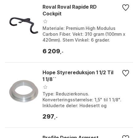
Roval Roval Rapide RD
Cockpit
Materiale: Premium High Modulus
Carbon Fiber. Vekt: 310 gram (100mm x
420mm). Stem Vinkel: 6 grader.
Systemvektgrense: 125 kg. Farge: Black,
6 209
Carbon / black, Mat...
,-
Hope Styrereduksjon 1 1/2 Til
1 1/8´´
Type: Reduzierkonus.
Konverteringsstørrelse: 1,5" til 1 1/8".
Inkluderte deler: Hodesett og
retningsreduksjon. Funksjon: Sikrer
297
jevn styring og kompatibilitet m...
,-
Profile Design Armrest