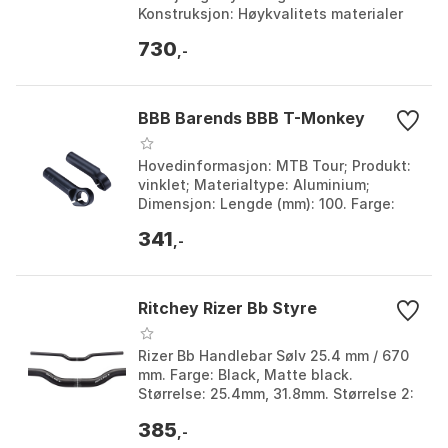
Konstruksjon: Høykvalitets materialer
og presisjonsteknikk. Installasjon:
730
Enkel å installere...
,-
BBB Barends BBB T-Monkey
Hovedinformasjon: MTB Tour; Produkt:
vinklet; Materialtype: Aluminium;
Dimensjon: Lengde (mm): 100. Farge:
Black. Størrelse: One Size.
341
,-
Ritchey Rizer Bb Styre
Rizer Bb Handlebar Sølv 25.4 mm / 670
mm. Farge: Black, Matte black.
Størrelse: 25.4mm, 31.8mm. Størrelse 2:
670mm, 780mm.
385
,-