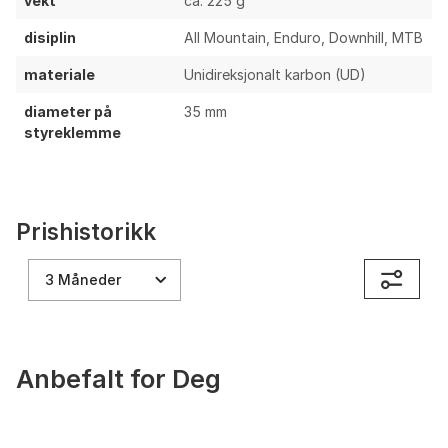
vekt
ca. 225 g
disiplin
All Mountain, Enduro, Downhill, MTB
materiale
Unidireksjonalt karbon (UD)
diameter på
35 mm
styreklemme
Prishistorikk
3 Måneder
Anbefalt for Deg