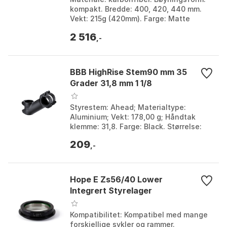
kompakt. Bredde: 400, 420, 440 mm.
Vekt: 215g (420mm). Farge: Matte
black. Størrelse: 31.8mm. Størrelse 2:
2 516
440mm.
,-
BBB HighRise Stem90 mm 35
Grader 31,8 mm 1 1/8
Styrestem: Ahead; Materialtype:
Aluminium; Vekt: 178,00 g; Håndtak
klemme: 31,8. Farge: Black. Størrelse:
70mm, 90mm. Størrelse 2: 35º.
209
,-
Hope E Zs56/40 Lower
Integrert Styrelager
Kompatibilitet: Kompatibel med mange
forskjellige sykler og rammer.