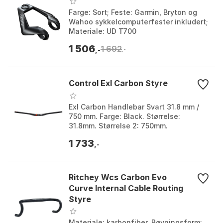
Farge: Sort; Feste: Garmin, Bryton og
Wahoo sykkelcomputerfester inkludert;
Materiale: UD T700
karbonkonstruksjon; Styrediameter:
1 506
1 692
31,8 mm. Farge: Black. Størrel...
,-
,-
Control Exl Carbon Styre
Exl Carbon Handlebar Svart 31.8 mm /
750 mm. Farge: Black. Størrelse:
31.8mm. Størrelse 2: 750mm.
1 733
,-
Ritchey Wcs Carbon Evo
Curve Internal Cable Routing
Styre
Materiale: karbonfiber. Bøyningsform: