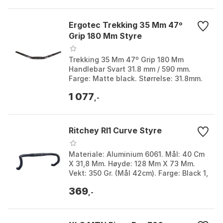
Ergotec Trekking 35 Mm 47º
Grip 180 Mm Styre
Trekking 35 Mm 47º Grip 180 Mm
Handlebar Svart 31.8 mm / 590 mm.
Farge: Matte black. Størrelse: 31.8mm.
Størrelse 2: 590mm.
1 077
,-
Ritchey Rl1 Curve Styre
Materiale: Aluminium 6061. Mål: 40 Cm
X 31,8 Mm. Høyde: 128 Mm X 73 Mm.
Vekt: 350 Gr. (Mål 42cm). Farge: Black 1,
Black 2. Størrelse: 31.8mm. Størrelse 2:
369
380mm...
,-