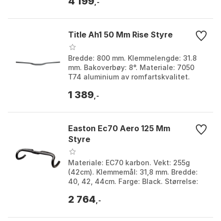
4 199
,-
Title Ah1 50 Mm Rise Styre
Bredde: 800 mm. Klemmelengde: 31.8
mm. Bakoverbøy: 8°. Materiale: 7050
T74 aluminium av romfartskvalitet.
Farge: Black, Black 1, Black 2, Bronze,
1 389
Chrome, Chrome...
,-
Easton Ec70 Aero 125 Mm
Styre
Materiale: EC70 karbon. Vekt: 255g
(42cm). Klemmemål: 31,8 mm. Bredde:
40, 42, 44cm. Farge: Black. Størrelse:
31.8mm. Størrelse 2: 400mm, 420mm.
2 764
,-