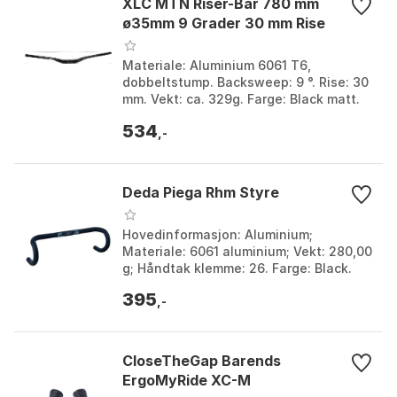
XLC MTN Riser-Bar 780 mm
ø35mm 9 Grader 30 mm Rise
Materiale: Aluminium 6061 T6,
dobbeltstump. Backsweep: 9 °. Rise: 30
mm. Vekt: ca. 329g. Farge: Black matt.
Størrelse: 35mm. Størrelse 2: 780mm.
534
,-
Deda Piega Rhm Styre
Hovedinformasjon: Aluminium;
Materiale: 6061 aluminium; Vekt: 280,00
g; Håndtak klemme: 26. Farge: Black.
Størrelse: 26mm. Størrelse 2: 380mm,
395
400mm, 420mm, 440...
,-
CloseTheGap Barends
ErgoMyRide XC-M