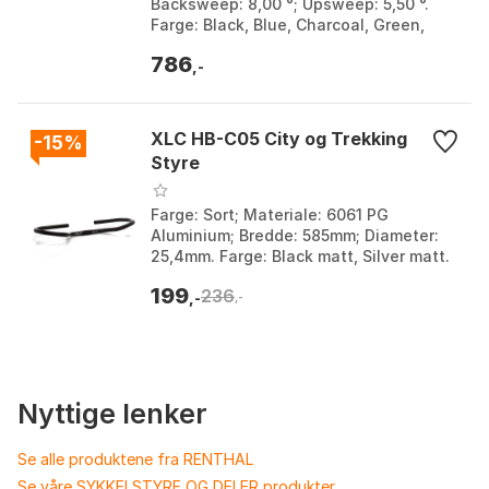
Backsweep: 8,00 °; Upsweep: 5,50 °.
Farge: Black, Blue, Charcoal, Green,
Orange, Red. Størrelse: 31.8mm, 35mm.
786
Størrelse 2: 785m...
,-
XLC HB-C05 City og Trekking
-15%
Styre
Farge: Sort; Materiale: 6061 PG
Aluminium; Bredde: 585mm; Diameter:
25,4mm. Farge: Black matt, Silver matt.
Størrelse: 25.4mm. Størrelse 2: 585mm.
199
236
,-
,-
Nyttige lenker
Se alle produktene fra RENTHAL
Se våre SYKKELSTYRE OG DELER produkter