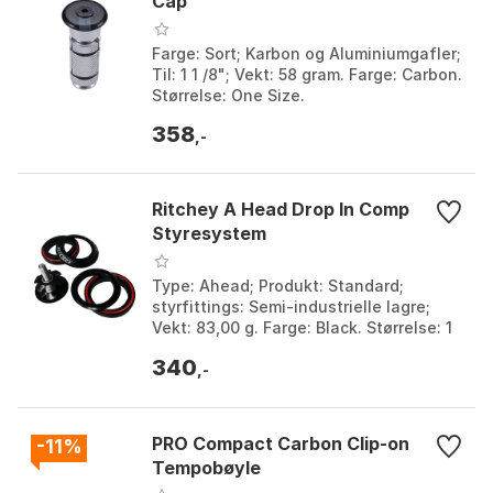
Cap
Farge: Sort; Karbon og Aluminiumgafler;
Til: 1 1 /8"; Vekt: 58 gram. Farge: Carbon.
Størrelse: One Size.
358
,-
Ritchey A Head Drop In Comp
Styresystem
Type: Ahead; Produkt: Standard;
styrfittings: Semi-industrielle lagre;
Vekt: 83,00 g. Farge: Black. Størrelse: 1
1/8 - 1 1/5", 1 1/8", 5.15mm.
340
,-
PRO Compact Carbon Clip-on
-11%
Tempobøyle