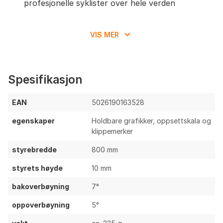
profesjonelle syklister over hele verden
VIS MER
Spesifikasjon
EAN
5026190163528
egenskaper
Holdbare grafikker, oppsettskala og
klippemerker
styrebredde
800 mm
styrets høyde
10 mm
bakoverbøyning
7°
oppoverbøyning
5°