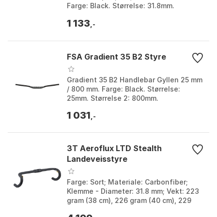
Farge: Black. Størrelse: 31.8mm.
Størrelse 2: 400mm, 420mm, 440mm,
1 133
460mm, 520mm.
,-
FSA Gradient 35 B2 Styre
Gradient 35 B2 Handlebar Gyllen 25 mm
/ 800 mm. Farge: Black. Størrelse:
25mm. Størrelse 2: 800mm.
1 031
,-
3T Aeroflux LTD Stealth
Landeveisstyre
Farge: Sort; Materiale: Carbonfiber;
Klemme - Diameter: 31.8 mm; Vekt: 223
gram (38 cm), 226 gram (40 cm), 229
gram (42 cm). Størrelse: 38, 40, 42.