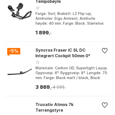
Tempobøyle
Farge: Sort; Brakett: L2 Flip-up;
Armhviler: Ergo Armrest; Armhvile
høyde: 40 mm. Farge: Black. Størrelse:
One Size.
1 899
,-
Syncros Fraser iC SL DC
-5%
Integrert Cockpit 50mm 0°
Materiale: Carbon UD, Superlight Layup.
Oppsveip: 6°. Ryggsveip: 8°. Lengde: 70
mm. Farge: Black matt / black, Black
matt / black 1, Black matt / black 2,
3 869
4 095
Black...
,-
,-
Truvativ Atmos 7k
Terrengstyre