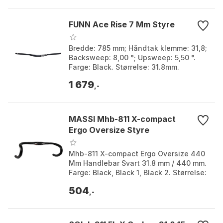
FUNN Ace Rise 7 Mm Styre
Bredde: 785 mm; Håndtak klemme: 31,8;
Backsweep: 8,00 °; Upsweep: 5,50 °.
Farge: Black. Størrelse: 31.8mm.
Størrelse 2: 785mm.
1 679
,-
MASSI Mhb-811 X-compact
Ergo Oversize Styre
Mhb-811 X-compact Ergo Oversize 440
Mm Handlebar Svart 31.8 mm / 440 mm.
Farge: Black, Black 1, Black 2. Størrelse:
31.8mm. Størrelse 2: 400mm, 440mm,
504
460mm.
,-