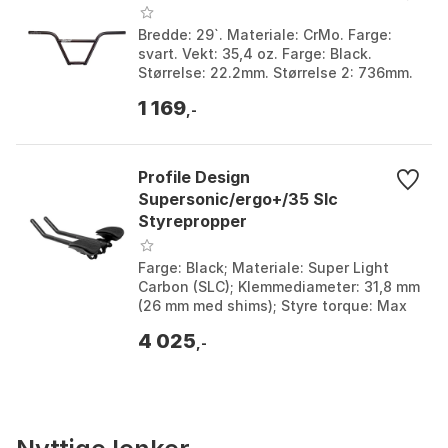
Bredde: 29`. Materiale: CrMo. Farge:
svart. Vekt: 35,4 oz. Farge: Black.
Størrelse: 22.2mm. Størrelse 2: 736mm.
1 169
,-
Profile Design
Supersonic/ergo+/35 Slc
Styrepropper
Farge: Black; Materiale: Super Light
Carbon (SLC); Klemmediameter: 31,8 mm
(26 mm med shims); Styre torque: Max
6Nm. Farge: Black. Størrelse: 31.8mm.
4 025
Størrelse ...
,-