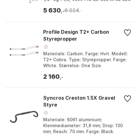
gram. Farge: Black, Black 1, Black 2,
5 630
6 024
Black 3. Størr...
,-
,-
Profile Design T2+ Carbon
Styrepropper
Materiale: Carbon. Farge: Hvit. Modell:
T2+ Cobra. Type: Styrepropper. Farge:
White. Størrelse: One Size.
2 160
,-
Syncros Creston 1.5X Gravel
Styre
Materiale: 6061 aluminium;
Klemmediameter: 31,8 mm; Drop: 130
mm; Reach: 70 mm. Farge: Black.
Størrelse: 31.8mm. Størrelse 2: 400mm,