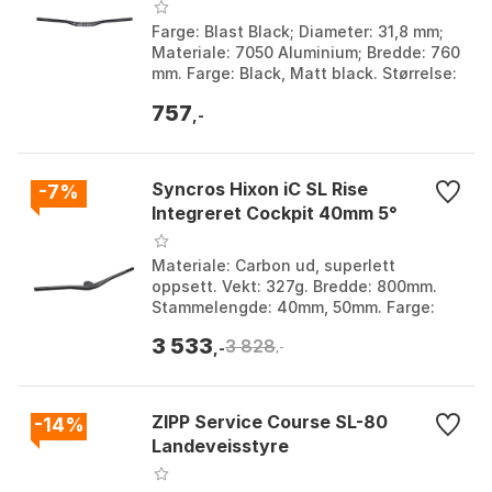
Farge: Blast Black; Diameter: 31,8 mm;
Materiale: 7050 Aluminium; Bredde: 760
mm. Farge: Black, Matt black. Størrelse:
31.8mm. Størrelse 2: 760mm.
757
,-
Syncros Hixon iC SL Rise
-7%
Integreret Cockpit 40mm 5°
Materiale: Carbon ud, superlett
oppsett. Vekt: 327g. Bredde: 800mm.
Stammelengde: 40mm, 50mm. Farge:
Black matt, Black matt 1. Størrelse:
3 533
3 828
31.8mm. Størrelse 2: 8...
,-
,-
ZIPP Service Course SL-80
-14%
Landeveisstyre