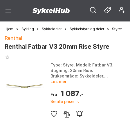
Hjem
>
Sykling
>
Sykkeldeler
>
Sykkelstyre og deler
>
Styrer
Renthal
Renthal Fatbar V3 20mm Rise Styre
Type: Styre. Modell: Fatbar V3.
Stigning: 20mm Rise.
Bruksområde: Sykkeldeler.
Farge: Black, Gold. Størrelse:
Les mer
31.8mm. Størrelse 2: 800mm.
1 087
,-
Fra
Se alle priser