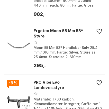
bredde: 380mm- 400mm- 420mm-
440mm; reach: 80mm. Farge: Gloss
matte black. Størrelse: 31.8mm.
982
Størrelse 2: 380mm, 400mm, ...
,-
Ergotec Moon 55 Mm 53º
Styre
Moon 55 Mm 53º Handlebar Sølv 25.4
mm / 610 mm. Farge: Silver. Størrelse:
25.4mm. Størrelse 2: 610mm.
295
,-
PRO Vibe Evo
-6%
Landeveisstyre
Materiale: T700 karbon;
Klemmediameter: Integrert; Gaffelrør: 1
1/4" og 1 1/8; Vekt: Fra ca. 395 til ca 420