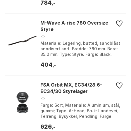
784
420mm, 440mm.
,-
M-Wave A-rise 780 Oversize
Styre
Materiale: Legering, butted, sandblåst
anodisert sort. Bredde: 780 mm. Bore:
35.0 mm. Type: Styre. Farge: Black.
Størrelse: 35mm. Størrelse 2: 780mm.
404
,-
FSA Orbit MX, EC34/28.6-
EC34/30 Styrelager
Farge: Sort; Materiale: Aluminium, stål,
gummi; Type: A-Head; Bruk: Landevei,
Terreng, Bysykkel, Pendling. Farge:
Black. Størrelse: 1 1/8".
626
,-