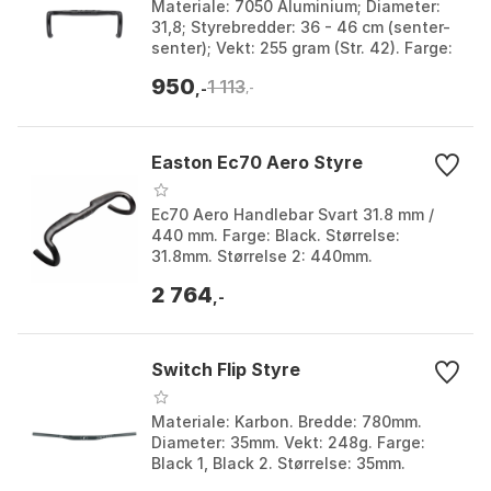
Materiale: 7050 Aluminium; Diameter:
31,8; Styrebredder: 36 - 46 cm (senter-
senter); Vekt: 255 gram (Str. 42). Farge:
Black, Matte black. Størrelse: 31.8mm.
950
1 113
Stø...
,-
,-
Easton Ec70 Aero Styre
Ec70 Aero Handlebar Svart 31.8 mm /
440 mm. Farge: Black. Størrelse:
31.8mm. Størrelse 2: 440mm.
2 764
,-
Switch Flip Styre
Materiale: Karbon. Bredde: 780mm.
Diameter: 35mm. Vekt: 248g. Farge:
Black 1, Black 2. Størrelse: 35mm.
Størrelse 2: 780mm.