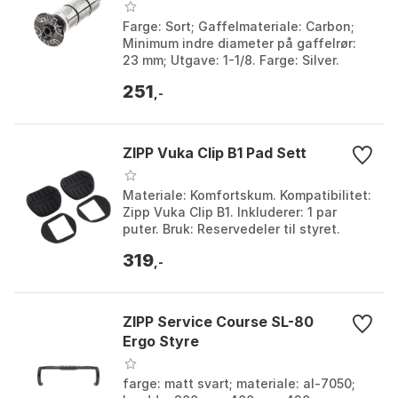
Farge: Sort; Gaffelmateriale: Carbon;
Minimum indre diameter på gaffelrør:
23 mm; Utgave: 1-1/8. Farge: Silver.
Størrelse: 1 1/8" / 50mm.
251
,-
ZIPP Vuka Clip B1 Pad Sett
Materiale: Komfortskum. Kompatibilitet:
Zipp Vuka Clip B1. Inkluderer: 1 par
puter. Bruk: Reservedeler til styret.
Farge: Black. Størrelse: One Size.
319
,-
ZIPP Service Course SL-80
Ergo Styre
farge: matt svart; materiale: al-7050;