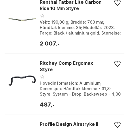
Renthal Fatbar Lite Carbon
Rise 10 Mm Styre
Vekt: 190,00 g; Bredde: 760 mm;
Håndtak klemme: 35; Modellår: 2023.
Farge: Black / aluminium gold. Størrelse:
35mm. Størrelse 2: 760mm.
2 007
,-
Ritchey Comp Ergomax
Styre
Hovedinformasjon: Aluminium;
Dimensjon: Håndtak klemme - 31,8;
Styre: System - Drop, Backsweep - 4,00
°; Bukkestyre: Reach - 73 mm, Drop -
487
128 mm, Modellår - 20...
,-
Profile Design Airstryke II