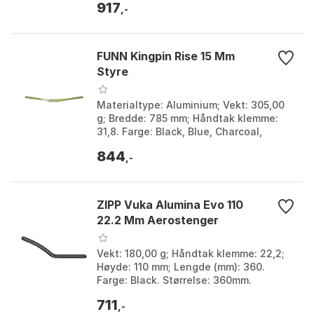
917
,-
FUNN Kingpin Rise 15 Mm
Styre
Materialtype: Aluminium; Vekt: 305,00
g; Bredde: 785 mm; Håndtak klemme:
31,8. Farge: Black, Blue, Charcoal,
Green, Orange, Red. Størrelse: 31.8mm,
844
35mm. Større...
,-
ZIPP Vuka Alumina Evo 110
22.2 Mm Aerostenger
Vekt: 180,00 g; Håndtak klemme: 22,2;
Høyde: 110 mm; Lengde (mm): 360.
Farge: Black. Størrelse: 360mm.
711
,-