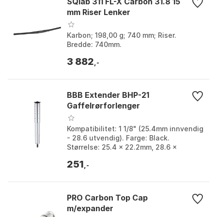
SQlab 311 FL-X Carbon 31.8 15
mm Riser Lenker
Karbon; 198,00 g; 740 mm; Riser.
Bredde: 740mm.
3 882
,-
BBB Extender BHP-21
Gaffelrørforlenger
Kompatibilitet: 1 1/8" (25.4mm innvendig
- 28.6 utvendig). Farge: Black.
Størrelse: 25.4 x 22.2mm, 28.6 x
25.4mm.
251
,-
PRO Carbon Top Cap
m/expander