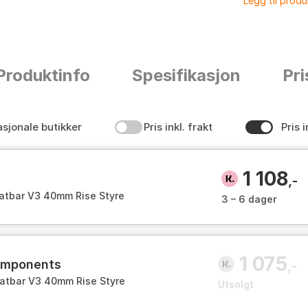
Legg til prod
Produktinfo
Spesifikasjon
Pri
asjonale butikker
Pris inkl. frakt
Pris i
1 108
,-
atbar V3 40mm Rise Styre
3 – 6 dager
1 075
components
,-
Fatbar V3 40mm Rise Styre
Utsolgt