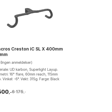
ncros Creston iC SL X 400mm
0mm
(Ingen anmeldelser)
riale: UD karbon, Superlight Layup.
etri: 16° flare, 60mm reach, 115mm
. Vinkel: -6°. Vekt: 315g. Farge: Black
, Black matt 1, Black matt 2, Bla...
500
6 175
,-
,-