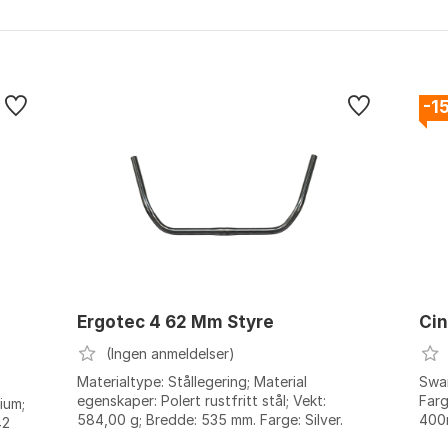
-1
Ergotec 4 62 Mm Styre
Cin
(Ingen anmeldelser)
Materialtype: Stållegering; Material
Swa
egenskaper: Polert rustfritt stål; Vekt:
Farg
ium;
584,00 g; Bredde: 535 mm. Farge: Silver.
400
42
Størrelse: 25.4mm. Størrelse 2: 535mm.