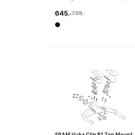
Størrelse 2: 420mm, 440mm.
645
739
,-
,-
SRAM Vuka Clip B1 Top Mount