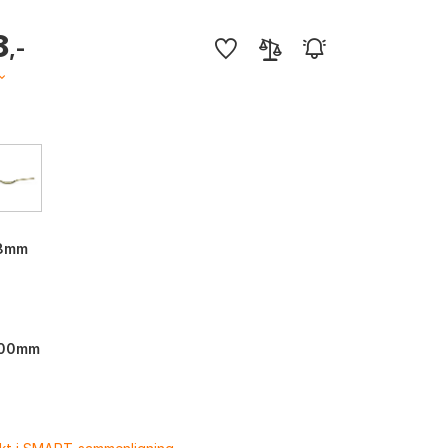
8
,-
.8mm
00mm