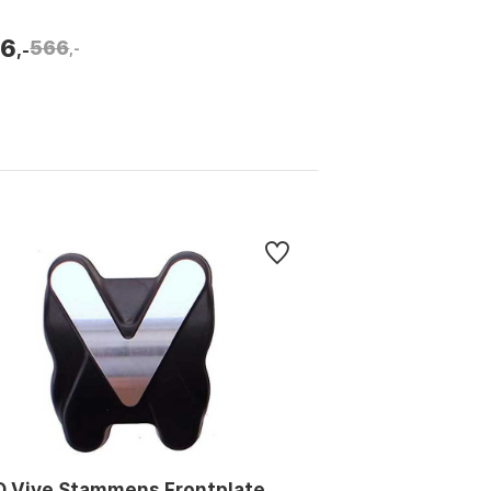
76
566
,-
,-
O Vive Stammens Frontplate