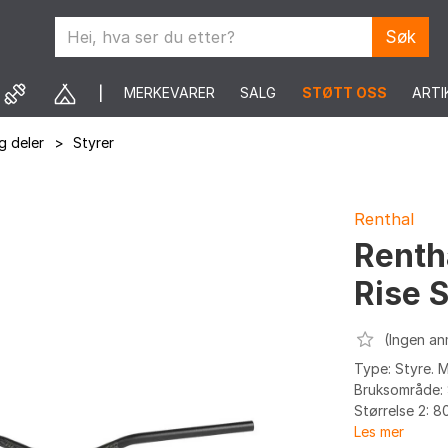
Søk
MERKEVARER
SALG
STØTT OSS
ARTI
g deler
>
Styrer
Renthal
Renth
Rise 
(Ingen an
Type: Styre. M
Bruksområde: S
Størrelse 2: 
Les mer