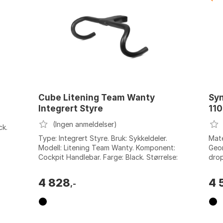
Cube Litening Team Wanty
Sy
Integrert Styre
11
(Ingen anmeldelser)
ck.
Type: Integrert Styre. Bruk: Sykkeldeler.
Mate
Modell: Litening Team Wanty. Komponent:
Geom
Cockpit Handlebar. Farge: Black. Størrelse:
drop
100mm, 110mm, 120mm. Størrelse 2: ...
matt
4 828
4 
,-