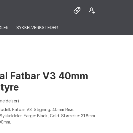
KLER
SYKKELVERKSTEDER
al Fatbar V3 40mm
Styre
meldelser)
odell: Fatbar V3. Stigning: 40mm Rise.
ykkeldeler. Farge: Black, Gold. Størrelse: 31.8mm.
800mm.