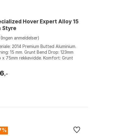
cialized Hover Expert Alloy 15
 Styre
(Ingen anmeldelser)
riale: 2014 Premium Butted Aluminium.
ning: 15 mm. Grunt Bend Drop: 123mm
 x 75mm rekkevidde. Komfort: Grunt
 & bend for økt komfort. Farge: San...
6
,-
7%