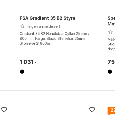
FSA Gradient 35 B2 Styre
Spe
Mm
(Ingen anmeldelser)
Gradient 35 B2 Handlebar Gyllen 25 mm /
800 mm. Farge: Black. Størrelse: 25mm.
Mate
Størrelse 2: 800mm.
Stig
drop
drop
1 031
75
,-
-2