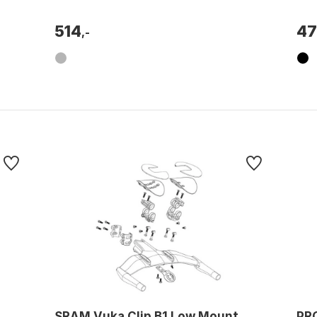
514
4
,-
SRAM Vuka Clip B1 Low Mount
PR