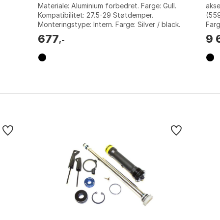
Materiale: Aluminium forbedret. Farge: Gull.
akse
Kompatibilitet: 27.5-29 Støtdemper.
(559
kre
Monteringstype: Intern. Farge: Silver / black.
Farg
Størrelse: 100mm, 110mm, 120mm, ...
Stør
677
9 
,-