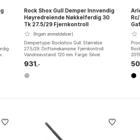
ig
Rock Shox Gull Demper Innvendig
Ari
Høyredreiende Nøkkelferdig 30
Rc
Tk 27.5/29 Fjernkontroll
Gaf
(Ingen anmeldelser)
Dempertype: Rockshox Gull. Størrelse:
Prod
erdig
27.5/29. Driftsmekanisme: Fjernkontroll.
Roc
k.
Vandreavstand: 120 mm. Farge: Silver.
2015
Størrelse: 120mm.
Farg
931
5
,-