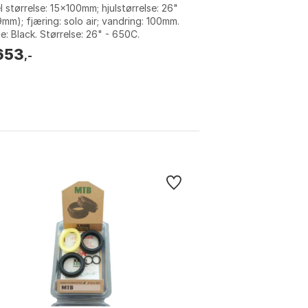
l størrelse: 15x100mm; hjulstørrelse: 26"
mm); fjæring: solo air; vandring: 100mm.
e: Black. Størrelse: 26" - 650C.
relse 2: 100mm, 140mm.
653
,-