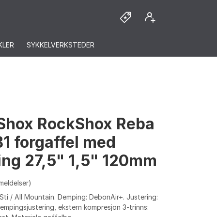
KLER
SYKKELVERKSTEDER
Shox RockShox Reba
B1 forgaffel med
ng 27,5" 1,5" 120mm
meldelser)
ti / All Mountain. Demping: DebonAir+. Justering:
empingsjustering, ekstern kompresjon 3-trinns: