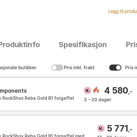
Legg til prod
Produktinfo
Spesifikasjon
Pri
asjonale butikker
Pris inkl. frakt
Pris i
4 580
components
,-
 RockShox Reba Gold B1 forgaffel
3 – 20 dager
ing 27,5" 1,5" 120mm
5 771
,-
 RockShox Reba Gold B1 forgaffel med