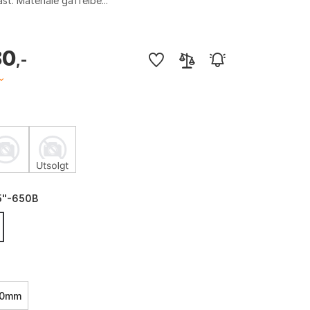
t. Materiale gaffelbe...
80
,-
5"-650B
10mm