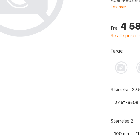
Åpen/Pedal/Fas
Les mer
4 5
Fra
Se alle priser
Farge:
Størrelse:
27.
27.5"-650B
Størrelse 2:
100mm
1