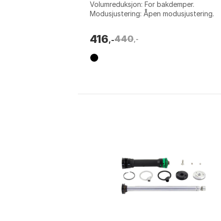
Volumreduksjon: For bakdemper.
Modusjustering: Åpen modusjustering.
Produktkategori: Volumreduksjon for ba
sjokk. Farge: Black. ...
416
440
,-
,-