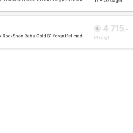
17 – 20 dager
7,5" 1,5" 120mm
4 715
,-
x RockShox Reba Gold B1 forgaffel med
Utsolgt
7,5" 1,5" 120mm