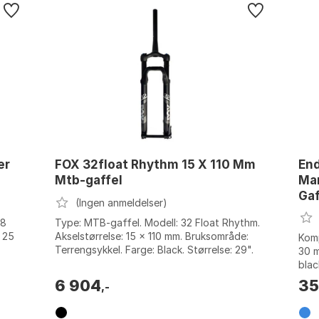
er
FOX 32float Rhythm 15 X 110 Mm
End
Mtb-gaffel
Ma
Gaf
(Ingen anmeldelser)
/8
Type: MTB-gaffel. Modell: 32 Float Rhythm.
 25
Akselstørrelse: 15 x 110 mm. Bruksområde:
Komp
Terrengsykkel. Farge: Black. Størrelse: 29".
30 m
Størrelse 2: 120mm.
blac
6 904
3
,-