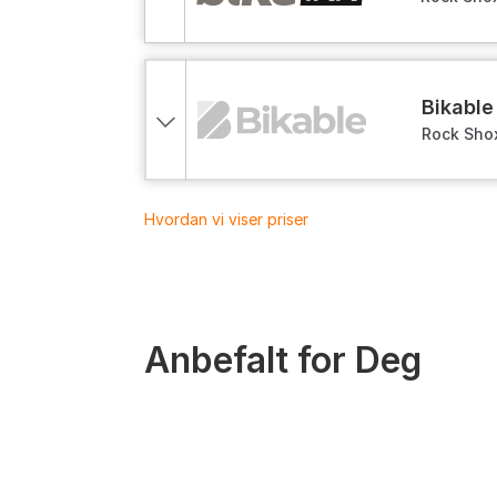
demping 2
bikable
Rock Sho
demping 2
Hvordan vi viser priser
Anbefalt for Deg