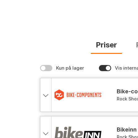
Priser
Kun på lager
Vis intern
bike-
Rock Shox
med demp
bikeinn
Rock Shox