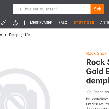
Søk
MERKEVARER
SALG
STØTT OSS
ARTI
er
>
Dempegaffel
Rock Shox
Rock 
Gold 
dempi
(Ingen an
Bruksområde: S
Ekstern returd