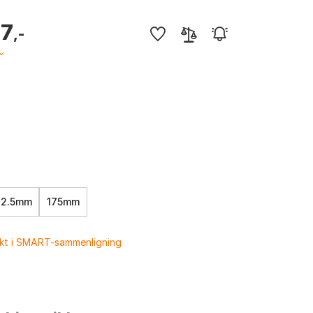
77
,-
72.5mm
175mm
ukt i SMART-sammenligning