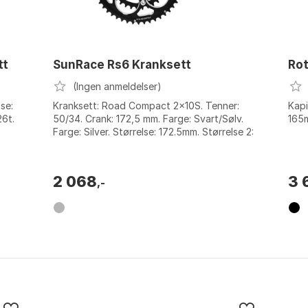
tt
SunRace Rs6 Kranksett
Rot
(Ingen anmeldelser)
lse:
Kranksett: Road Compact 2x10S. Tenner:
Kapi
26t.
50/34. Crank: 172,5 mm. Farge: Svart/Sølv.
165
Farge: Silver. Størrelse: 172.5mm. Størrelse 2:
5-34t.
2 068
3 
,-