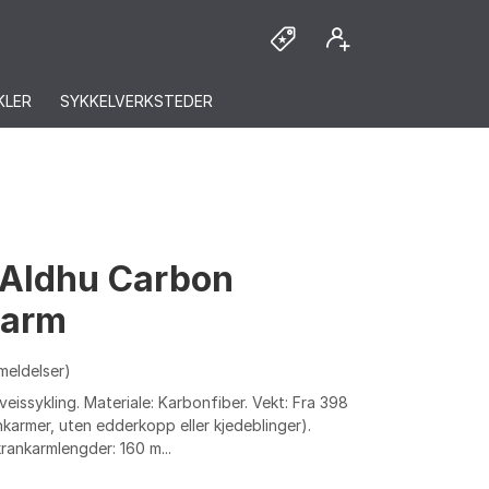
KLER
SYKKELVERKSTEDER
 Aldhu Carbon
karm
meldelser)
eveissykling. Materiale: Karbonfiber. Vekt: Fra 398
karmer, uten edderkopp eller kjedeblinger).
krankarmlengder: 160 m...