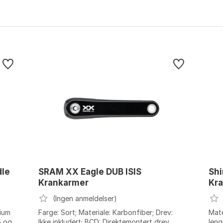
dle
SRAM XX Eagle DUB ISIS
Sh
Krankarmer
Kra
(Ingen anmeldelser)
nium
Farge: Sort; Materiale: Karbonfiber; Drev:
Mate
5 og
Ikke inkludert; BCD: Direktemontert drev.
leng