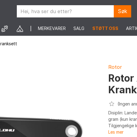
Søk
MERKEVARER
SALG
STØTT OSS
ARTI
ranksett
Rotor
Rotor
Kran
(Ingen an
Disiplin: Land
gram (kun kran
Tilgjengelige 
Les mer