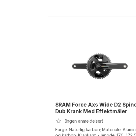
SRAM Force Axs Wide D2 Spin
Dub Krank Med Effektmåler
(Ingen anmeldelser)
Farge: Naturlig karbon; Materiale: Alumi
og karbon; Krankarm - lengde: 170, 172,