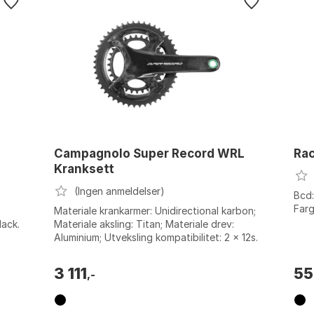
Campagnolo Super Record WRL
Rac
Kranksett
(Ingen anmeldelser)
Bcd:
Farg
Materiale krankarmer: Unidirectional karbon;
lack.
Materiale aksling: Titan; Materiale drev:
Aluminium; Utveksling kompatibilitet: 2 x 12s.
Armlengde: 165mm. Farge: B...
3 111
55
,-