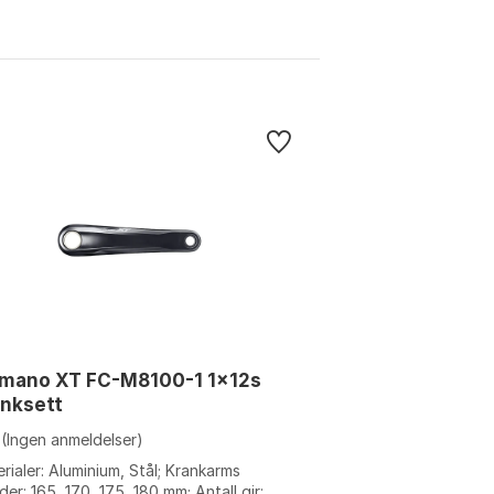
imano XT FC-M8100-1 1x12s
nksett
(Ingen anmeldelser)
rialer: Aluminium, Stål; Krankarms
der: 165, 170, 175, 180 mm; Antall gir: