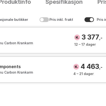
Produktinfo
Spesifikasjon
Pri
asjonale butikker
Pris inkl. frakt
Pris i
3 377
,-
dhu Carbon Krankarm
12 – 17 dager
4 463
components
,-
dhu Carbon Krankarm
4 – 21 dager