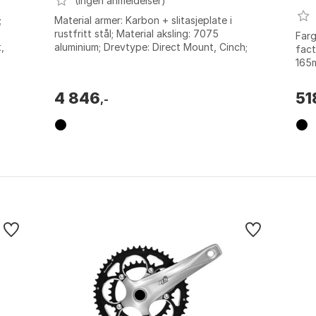
(Ingen anmeldelser)
;
Material armer: Karbon + slitasjeplate i
rustfritt stål; Material aksling: 7075
Farg
,
aluminium; Drevtype: Direct Mount, Cinch;
fact
Kranklager kompatibilitet: BB92, 68/73...
165
4 846
51
,-