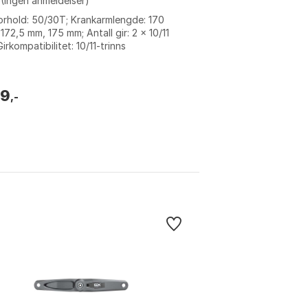
(Ingen anmeldelser)
orhold: 50/30T; Krankarmlengde: 170
172,5 mm, 175 mm; Antall gir: 2 x 10/11
 Girkompatibilitet: 10/11-trinns
mano/SRAM og 10-trinns Campagnolo.
99
,-