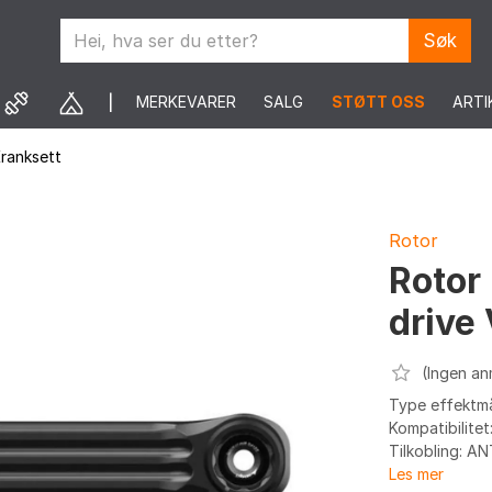
Søk
MERKEVARER
SALG
STØTT OSS
ARTI
ranksett
Rotor
Rotor
drive
(Ingen an
Type effektmål
Kompatibilite
Tilkobling: AN
Les mer