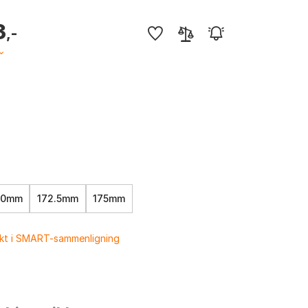
3
,-
70mm
172.5mm
175mm
ukt i SMART-sammenligning