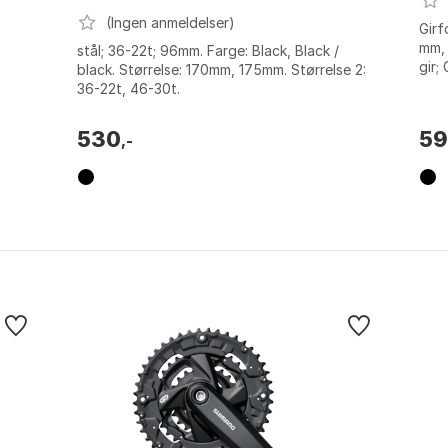
(Ingen anmeldelser)
Girf
mm, 
stål; 36-22t; 96mm. Farge: Black, Black /
gir;
black. Størrelse: 170mm, 175mm. Størrelse 2:
Shi
36-22t, 46-30t.
A...
530
5
,-