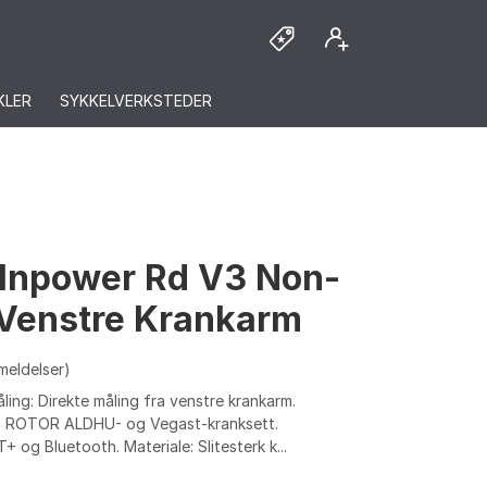
KLER
SYKKELVERKSTEDER
 Inpower Rd V3 Non-
 Venstre Krankarm
meldelser)
ing: Direkte måling fra venstre krankarm.
t: ROTOR ALDHU- og Vegast-kranksett.
T+ og Bluetooth. Materiale: Slitesterk k...