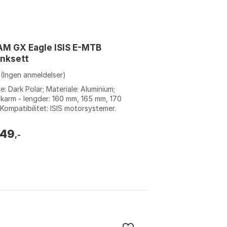
M GX Eagle ISIS E-MTB
nksett
(Ingen anmeldelser)
e: Dark Polar; Materiale: Aluminium;
karm - lengder: 160 mm, 165 mm, 170
Kompatibilitet: ISIS motorsystemer.
e: Black. Størrelse: 150mm, 160mm, ...
249
,-