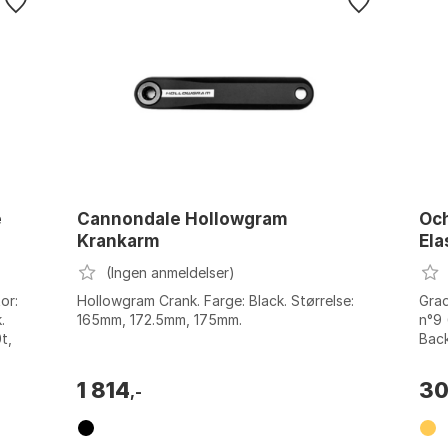
e
Cannondale Hollowgram
Och
Krankarm
Ela
(Ingen anmeldelser)
or:
Hollowgram Crank. Farge: Black. Størrelse:
Grad
.
165mm, 172.5mm, 175mm.
n°9 
t,
Back
Farg
1 814
30
,-