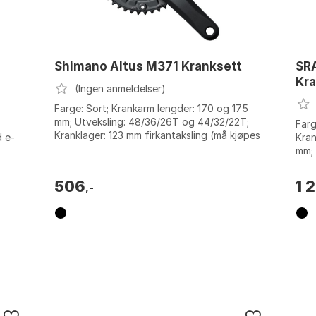
Shimano Altus M371 Kranksett
SRA
Kra
(Ingen anmeldelser)
Farge: Sort; Krankarm lengder: 170 og 175
mm; Utveksling: 48/36/26T og 44/32/22T;
Farg
Kranklager: 123 mm firkantaksling (må kjøpes
 e-
Kran
separat). Farge: Black. Størrelse...
mm; 
Farg
506
1 
,-