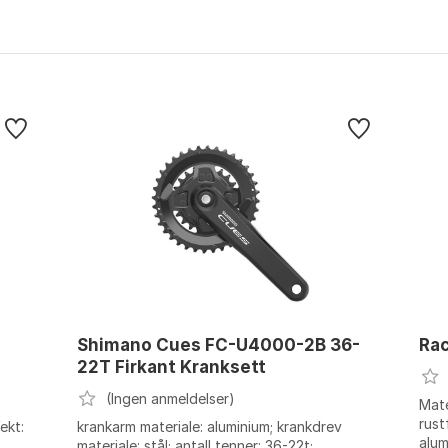
Shimano Cues FC-U4000-2B 36-
Rac
22T Firkant Kranksett
(Ingen anmeldelser)
Mate
rust
ekt:
krankarm materiale: aluminium; krankdrev
alum
materiale: stål; antall tenner: 36-22t;