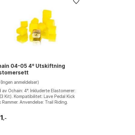
ain 04-05 4º Utskiftning
stomersett
(Ingen anmeldelser)
 av Ochain: 4°. Inkluderte Elastomerer:
(3 Kit). Kompatibilitet: Lave Pedal Kick
 Rammer. Anvendelse: Trail Riding.
e: Yellow. Størrelse: One Si...
1
,-