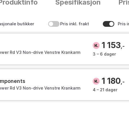
Produktinfo
Spesifikasjon
Pri
asjonale butikker
Pris inkl. frakt
Pris i
1 153
,-
ower Rd V3 Non-drive Venstre Krankarm
3 – 6 dager
1 180
components
,-
ower Rd V3 Non-drive Venstre Krankarm
4 – 21 dager