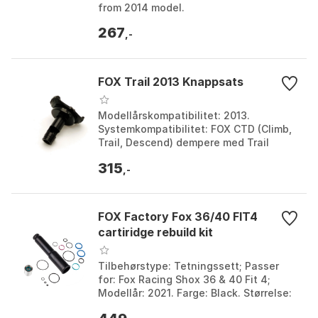
from 2014 model.
267
,-
FOX Trail 2013 Knappsats
Modellårskompatibilitet: 2013.
Systemkompatibilitet: FOX CTD (Climb,
Trail, Descend) dempere med Trail
Adjust. Funksjon: Gjenoppretter CTD-
315
kontroller og finjust...
,-
FOX Factory Fox 36/40 FIT4
cartiridge rebuild kit
Tilbehørstype: Tetningssett; Passer
for: Fox Racing Shox 36 & 40 Fit 4;
Modellår: 2021. Farge: Black. Størrelse:
One Size.