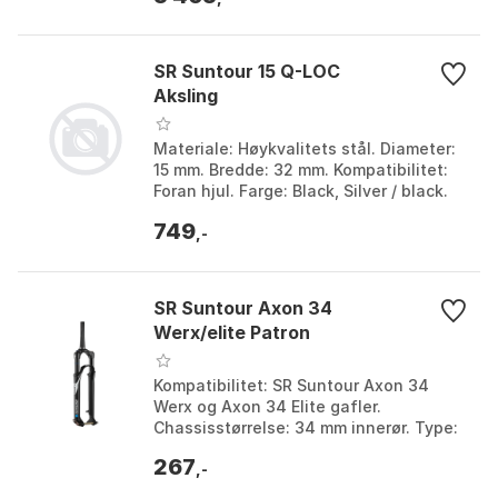
SR Suntour 15 Q-LOC
Aksling
Materiale: Høykvalitets stål. Diameter:
15 mm. Bredde: 32 mm. Kompatibilitet:
Foran hjul. Farge: Black, Silver / black.
Størrelse: 15 x 100mm.
749
,-
SR Suntour Axon 34
Werx/elite Patron
Kompatibilitet: SR Suntour Axon 34
Werx og Axon 34 Elite gafler.
Chassisstørrelse: 34 mm innerør. Type:
Forseglet demperenhet. Slaglengde:
267
120 mm. Farge: Multic...
,-