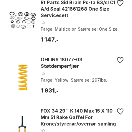
Rt Parts Sid Brain Ps-ta B3/sl C1
A/d Seal 421661268 One Size
Servicesett
Farge: Multicolor. Størrelse: One Size.
1 147
,-
ÖHLINS 18077-03
Støtdemperfjær
Farge: Yellow. Størrelse: 297lbs.
1 931
,-
FOX 34 29´´ K 140 Max 15 X 110
Mm 51 Rake Gaffel For
Krone/styrerør/overrør-samling