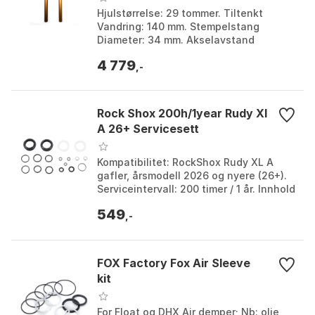
Hjulstørrelse: 29 tommer. Tiltenkt
Vandring: 140 mm. Stempelstang
Diameter: 34 mm. Akselavstand
Kompatibilitet: 15x110 mm (Boost).
4 779
Farge: Matte black. Størrelse...
,-
Rock Shox 200h/1year Rudy Xl
A 26+ Servicesett
Kompatibilitet: RockShox Rudy XL A
gafler, årsmodell 2026 og nyere (26+).
Serviceintervall: 200 timer / 1 år. Innhold
i settet: Tetninger, O-ringer og
549
glideport...
,-
FOX Factory Fox Air Sleeve
kit
For Float og DHX Air demper; Nb: olje