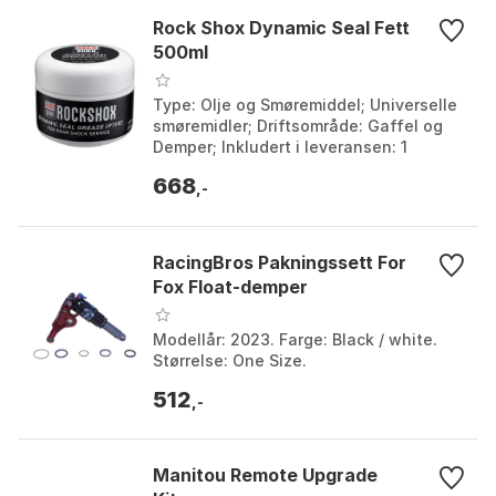
Rock Shox Dynamic Seal Fett
500ml
Type: Olje og Smøremiddel; Universelle
smøremidler; Driftsområde: Gaffel og
Demper; Inkludert i leveransen: 1
RockShox -fett for bakdemper 500 ml;
668
Modellår: 202...
,-
RacingBros Pakningssett For
Fox Float-demper
Modellår: 2023. Farge: Black / white.
Størrelse: One Size.
512
,-
Manitou Remote Upgrade