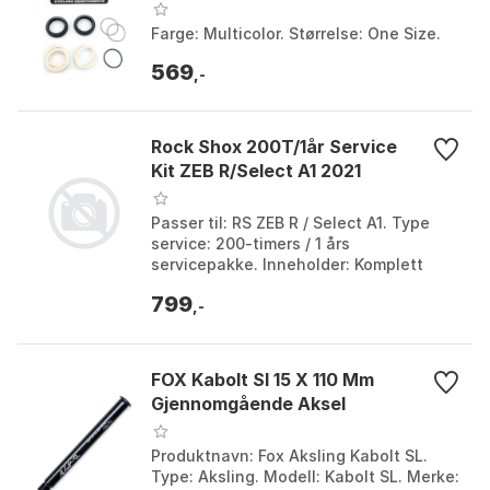
Farge: Multicolor. Størrelse: One Size.
569
,-
Rock Shox 200T/1år Service
Kit ZEB R/Select A1 2021
Passer til: RS ZEB R / Select A1. Type
service: 200-timers / 1 års
servicepakke. Inneholder: Komplett
servicekit. Funksjon: Hold demperen i
799
perfekt stand.
,-
FOX Kabolt Sl 15 X 110 Mm
Gjennomgående Aksel
Produktnavn: Fox Aksling Kabolt SL.
Type: Aksling. Modell: Kabolt SL. Merke: