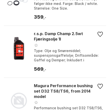
følger ikke med. Farge: Black / white.
Størrelse: One Size.
359
,-
r.s.p. Damp Champ 2.5wt
Fjæringsolje 1l
Type: Olje og Smøremiddel;
suspensjonsgaffelolje; Driftsområde:
Gaffel og Demper; Inkludert i
leveransen: 1 x 250ml; Modellår: 2023.
569
Farge: Black / red. Størrel...
,-
Magura Performance bushing
set D32 TS8/TS6, from 2014
model
Performance bushing set D32 TS8/TS6,