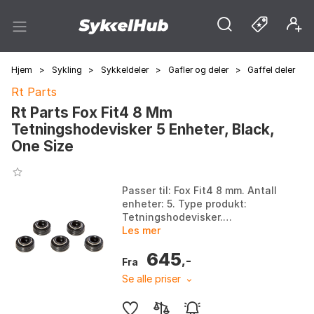
Hjem
>
Sykling
>
Sykkeldeler
>
Gafler og deler
>
Gaffel deler
Rt Parts
Rt Parts Fox Fit4 8 Mm
Tetningshodevisker 5 Enheter, Black,
One Size
Passer til: Fox Fit4 8 mm. Antall
enheter: 5. Type produkt:
Tetningshodevisker.
Bruksområde: Reservedeler
Les mer
fjæring. Farge: Black. Størrelse:
645
One Size.
,-
Fra
Se alle priser