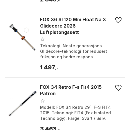
og pålitelig demping....
FOX 36 Sl 120 Mm Float Na 3
Glidecore 2026
Luftpistongssett
Teknologi: Neste generasjons
Glidecore-teknologi for redusert
friksjon og bedre respons.
Luftfjærsystem: Float NA3
1 497
luftfjærsystem med balansert positivt
,-
og nega...
FOX 34 Retro F-s Fit4 2015
Patron
Modell: FOX 34 Retro 29´´ F-S FIT4
2015. Teknologi: FIT4 (Fox Isolated
Technology). Farge: Svart / Sølv.
Kompatibilitet: Passer til 29-tommers
3 463
FOX 34 Retro demp...
,-