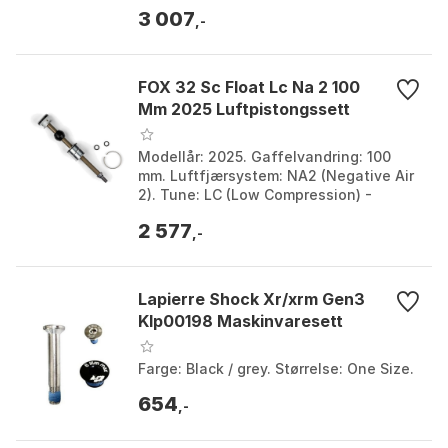
kompresjons- og returdemping, 3 klikk
3 007
høyhastighets kompres...
,-
FOX 32 Sc Float Lc Na 2 100
Mm 2025 Luftpistongssett
Modellår: 2025. Gaffelvandring: 100
mm. Luftfjærsystem: NA2 (Negative Air
2). Tune: LC (Low Compression) -
Optimalisert for XC-ytelse. Farge:
2 577
Silver. Størrelse:...
,-
Lapierre Shock Xr/xrm Gen3
Klp00198 Maskinvaresett
Farge: Black / grey. Størrelse: One Size.
654
,-