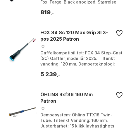
Fox. Farge: Black anodized. Størrelse:
One Size.
819
,-
FOX 34 Sc 120 Max Grip Sl 3-
pos 2025 Patron
Gaffelkompatibilitet: FOX 34 Step-Cast
(SC) Gaffler, modellår 2025. Tiltenkt
vandring: 120 mm. Demperteknologi:
GRIP SL (Super Lett).
5 239
Kompresjonsjustering: 3-po...
,-
ÖHLINS Rxf36 160 Mm
Patron
Dempesystem: Öhlins TTX18 Twin-
Tube. Tiltenkt Vandring: 160 mm.
Justerbarhet: 15 klikk lavhastighets