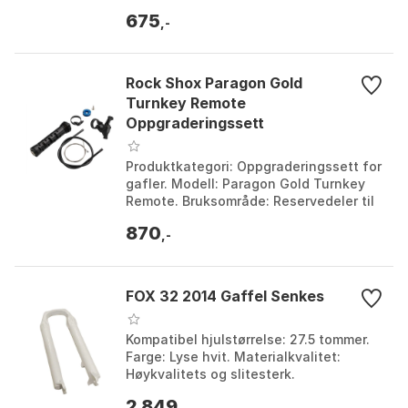
stamdiameter: 32 mm. Settets innhold:
675
Fullt sett ...
,-
Rock Shox Paragon Gold
Turnkey Remote
Oppgraderingssett
Produktkategori: Oppgraderingssett for
gafler. Modell: Paragon Gold Turnkey
Remote. Bruksområde: Reservedeler til
Rockshox gafler. Funksjon:
870
Fjernkontroll for j...
,-
FOX 32 2014 Gaffel Senkes
Kompatibel hjulstørrelse: 27.5 tommer.
Farge: Lyse hvit. Materialkvalitet:
Høykvalitets og slitesterk.
Bruksområde: Terrengsykler med jevn
2 849
,-