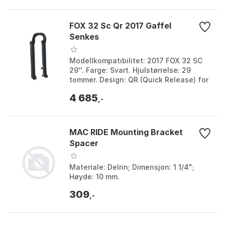
FOX 32 Sc Qr 2017 Gaffel
Senkes
Modellkompatibilitet: 2017 FOX 32 SC
29''. Farge: Svart. Hjulstørrelse: 29
tommer. Design: QR (Quick Release) for
enkel installasjon. Farge: Black.
4 685
Størrelse: O...
,-
MAC RIDE Mounting Bracket
Spacer
Materiale: Delrin; Dimensjon: 1 1/4";
Høyde: 10 mm.
309
,-